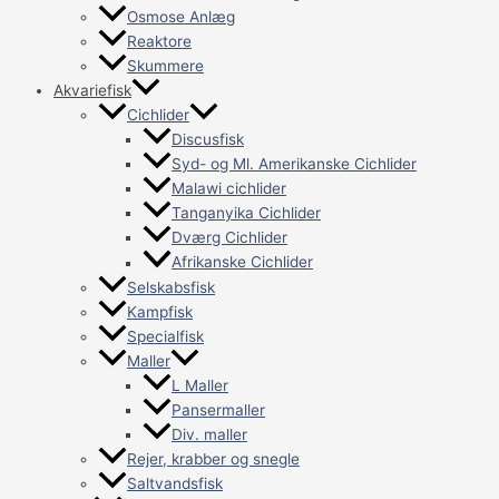
Osmose Anlæg
Reaktore
Skummere
Akvariefisk
Cichlider
Discusfisk
Syd- og Ml. Amerikanske Cichlider
Malawi cichlider
Tanganyika Cichlider
Dværg Cichlider
Afrikanske Cichlider
Selskabsfisk
Kampfisk
Specialfisk
Maller
L Maller
Pansermaller
Div. maller
Rejer, krabber og snegle
Saltvandsfisk