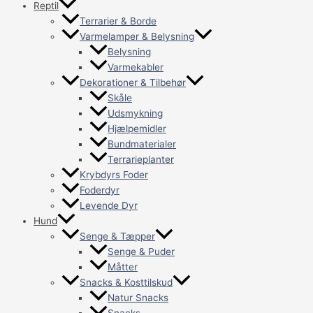
Reptil
Terrarier & Borde
Varmelamper & Belysning
Belysning
Varmekabler
Dekorationer & Tilbehør
Skåle
Udsmykning
Hjælpemidler
Bundmaterialer
Terrarieplanter
Krybdyrs Foder
Foderdyr
Levende Dyr
Hund
Senge & Tæpper
Senge & Puder
Måtter
Snacks & Kosttilskud
Natur Snacks