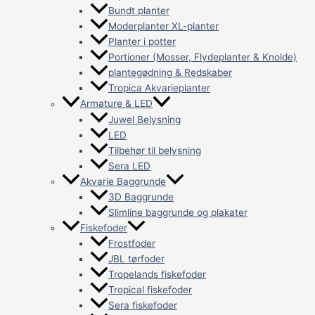
Bundt planter
Moderplanter XL-planter
Planter i potter
Portioner (Mosser, Flydeplanter & Knolde)
plantegødning & Redskaber
Tropica Akvarieplanter
Armature & LED
Juwel Belysning
LED
Tilbehør til belysning
Sera LED
Akvarie Baggrunde
3D Baggrunde
Slimline baggrunde og plakater
Fiskefoder
Frostfoder
JBL tørfoder
Tropelands fiskefoder
Tropical fiskefoder
Sera fiskefoder