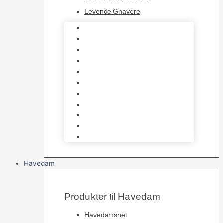
Levende Gnavere
Foder
Hø og Halm
Godbidder & Snacks
Legetøj
Hamsterhjul
Huse & Skjul
Bundlag
Bure, løbegårde & transport
Pelspleje
Skåle & Drikkeflasker
Levende Gnavere
Havedam
Produkter til Havedam
Havedamsnet