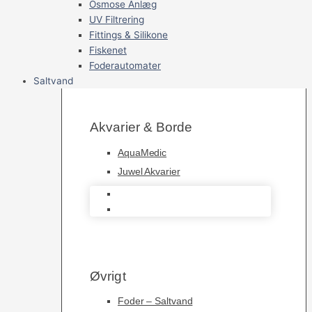
Osmose Anlæg
UV Filtrering
Fittings & Silikone
Fiskenet
Foderautomater
Saltvand
Akvarier & Borde
AquaMedic
Juwel Akvarier
AquaMedic
Juwel Akvarier
Øvrigt
Foder – Saltvand