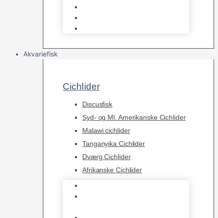
Osmose Anlæg
Reaktore
Skummere
Akvariefisk
Cichlider
Discusfisk
Syd- og Ml. Amerikanske Cichlider
Malawi cichlider
Tanganyika Cichlider
Dværg Cichlider
Afrikanske Cichlider
Discusfisk
Syd- og Ml. Amerikanske
Cichlider
Malawi cichlider