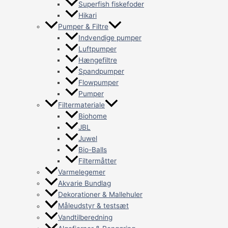
Superfish fiskefoder
Hikari
Pumper & Filtre
Indvendige pumper
Luftpumper
Hængefiltre
Spandpumper
Flowpumper
Pumper
Filtermateriale
Biohome
JBL
Juwel
Bio-Balls
Filtermåtter
Varmelegemer
Akvarie Bundlag
Dekorationer & Mallehuler
Måleudstyr & testsæt
Vandtilberedning