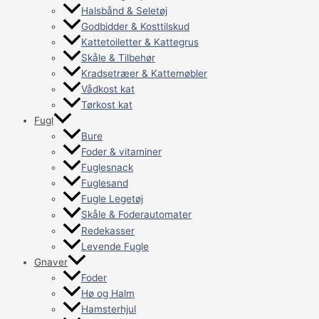
Halsbånd & Seletøj
Godbidder & Kosttilskud
Kattetoiletter & Kattegrus
Skåle & Tilbehør
Kradsetræer & Kattemøbler
Vådkost kat
Tørkost kat
Fugl
Bure
Foder & vitaminer
Fuglesnack
Fuglesand
Fugle Legetøj
Skåle & Foderautomater
Redekasser
Levende Fugle
Gnaver
Foder
Hø og Halm
Hamsterhjul