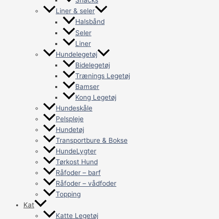
Snacks
Liner & seler
Halsbånd
Seler
Liner
Hundelegetøj
Bidelegetøj
Trænings Legetøj
Bamser
Kong Legetøj
Hundeskåle
Pelspleje
Hundetøj
Transportbure & Bokse
HundeLygter
Tørkost Hund
Råfoder – barf
Råfoder – vådfoder
Topping
Kat
Katte Legetøj