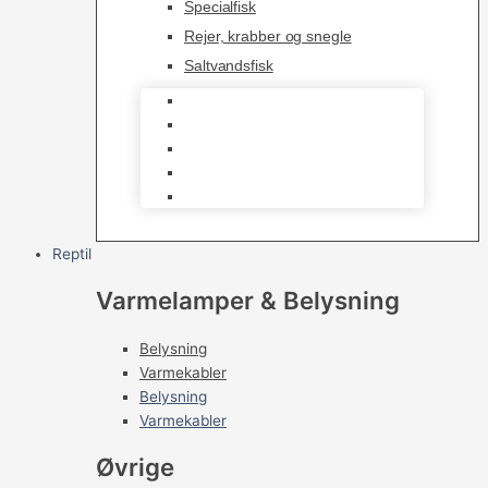
Specialfisk
Rejer, krabber og snegle
Saltvandsfisk
Selskabsfisk
Kampfisk
Specialfisk
Rejer, krabber og snegle
Saltvandsfisk
Reptil
Varmelamper & Belysning
Belysning
Varmekabler
Belysning
Varmekabler
Øvrige