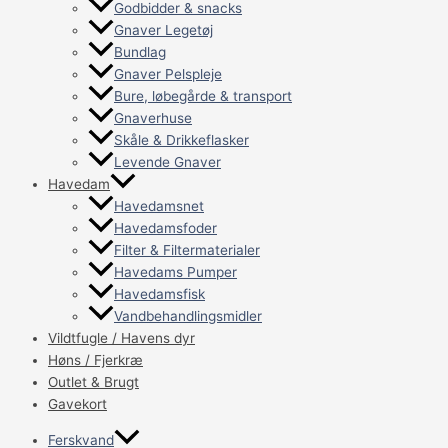
Godbidder & snacks
Gnaver Legetøj
Bundlag
Gnaver Pelspleje
Bure, løbegårde & transport
Gnaverhuse
Skåle & Drikkeflasker
Levende Gnaver
Havedam
Havedamsnet
Havedamsfoder
Filter & Filtermaterialer
Havedams Pumper
Havedamsfisk
Vandbehandlingsmidler
Vildtfugle / Havens dyr
Høns / Fjerkræ
Outlet & Brugt
Gavekort
Ferskvand