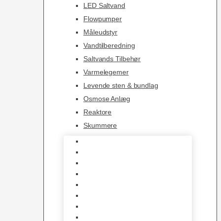
LED Saltvand
Flowpumper
Måleudstyr
Vandtilberedning
Saltvands Tilbehør
Varmelegemer
Levende sten & bundlag
Osmose Anlæg
Reaktore
Skummere
Foder – Saltvand
LED Saltvand
Flowpumper
Måleudstyr
Vandtilberedning
Saltvands Tilbehør
Varmelegemer
Levende sten & bundlag