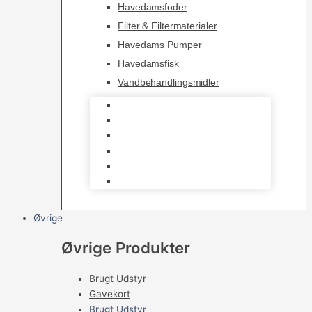
Havedamsfoder
Filter & Filtermaterialer
Havedams Pumper
Havedamsfisk
Vandbehandlingsmidler
Havedamsnet
Havedamsfoder
Filter & Filtermaterialer
Havedams Pumper
Havedamsfisk
Vandbehandlingsmidler
Øvrige
Øvrige Produkter
Brugt Udstyr
Gavekort
Brugt Udstyr