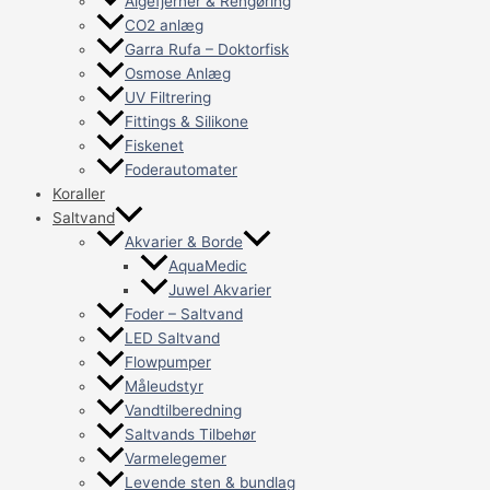
Algefjerner & Rengøring
CO2 anlæg
Garra Rufa – Doktorfisk
Osmose Anlæg
UV Filtrering
Fittings & Silikone
Fiskenet
Foderautomater
Koraller
Saltvand
Akvarier & Borde
AquaMedic
Juwel Akvarier
Foder – Saltvand
LED Saltvand
Flowpumper
Måleudstyr
Vandtilberedning
Saltvands Tilbehør
Varmelegemer
Levende sten & bundlag