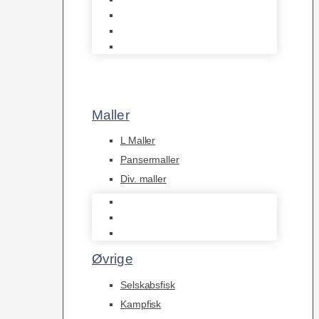
Tanganyika Cichlider
Dværg Cichlider
Afrikanske Cichlider
Maller
L Maller
Pansermaller
Div. maller
L Maller
Pansermaller
Div. maller
Øvrige
Selskabsfisk
Kampfisk