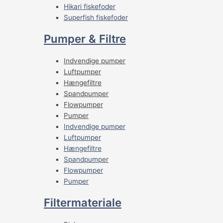
Hikari fiskefoder
Superfish fiskefoder
Pumper & Filtre
Indvendige pumper
Luftpumper
Hængefiltre
Spandpumper
Flowpumper
Pumper
Indvendige pumper
Luftpumper
Hængefiltre
Spandpumper
Flowpumper
Pumper
Filtermateriale