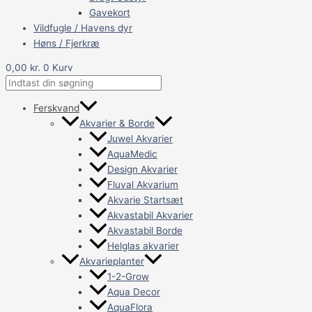
Gavekort
Vildfugle / Havens dyr
Høns / Fjerkræ
0,00
kr.
0
Kurv
Ferskvand
Akvarier & Borde
Juwel Akvarier
AquaMedic
Design Akvarier
Fluval Akvarium
Akvarie Startsæt
Akvastabil Akvarier
Akvastabil Borde
Helglas akvarier
Akvarieplanter
1-2-Grow
Aqua Decor
AquaFlora