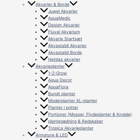
Akvarier & Borde
Juwel Akvarier
AquaMedic
Design Akvarier
Fluval Akvarium
Akvarie Startsæt
Akvastabil Akvarier
Akvastabil Borde
Helglas akvarier
Akvarieplanter
1-2-Grow
Aqua Decor
AquaFlora
Bundt planter
Moderplanter XL-planter
Planter i potter
Portioner (Mosser, Flydeplanter & Knolde)
plantegødning & Redskaber
Tropica Akvarieplanter
Armature & LED