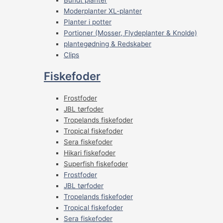
Moderplanter XL-planter
Planter i potter
Portioner (Mosser, Flydeplanter & Knolde)
plantegødning & Redskaber
Clips
Fiskefoder
Frostfoder
JBL tørfoder
Tropelands fiskefoder
Tropical fiskefoder
Sera fiskefoder
Hikari fiskefoder
Superfish fiskefoder
Frostfoder
JBL tørfoder
Tropelands fiskefoder
Tropical fiskefoder
Sera fiskefoder