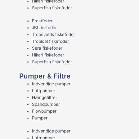
Hikari fiskefoder
Superfish fiskefoder
Frostfoder
JBL tørfoder
Tropelands fiskefoder
Tropical fiskefoder
Sera fiskefoder
Hikari fiskefoder
Superfish fiskefoder
Pumper & Filtre
Indvendige pumper
Luftpumper
Hængefiltre
Spandpumper
Flowpumper
Pumper
Indvendige pumper
Luftpumper