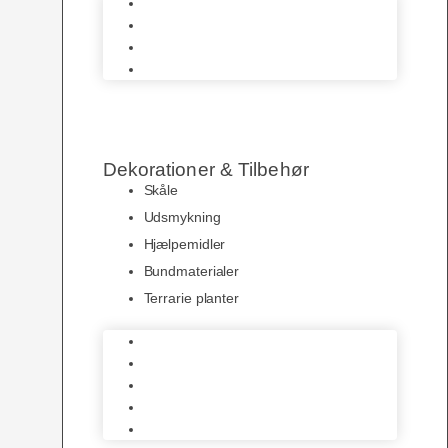
Terrarier & Borde
Krybdyrs Foder
Foderdyr
Levende Dyr
Dekorationer & Tilbehør
Skåle
Udsmykning
Hjælpemidler
Bundmaterialer
Terrarie planter
Skåle
Udsmykning
Hjælpemidler
Bundmaterialer
Terrarie planter