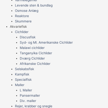
Varmelegemer
Levende sten & bundlag
Osmose Anlæg
Reaktore
Skummere
Akvariefisk
Cichlider
Discusfisk
Syd- og Ml. Amerikanske Cichlider
Malawi cichlider
Tanganyika Cichlider
Dværg Cichlider
Afrikanske Cichlider
Selskabsfisk
Kampfisk
Specialfisk
Maller
L Maller
Pansermaller
Div. maller
Rejer, krabber og snegle