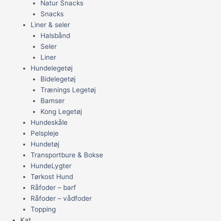
Natur Snacks
Snacks
Liner & seler
Halsbånd
Seler
Liner
Hundelegetøj
Bidelegetøj
Trænings Legetøj
Bamser
Kong Legetøj
Hundeskåle
Pelspleje
Hundetøj
Transportbure & Bokse
HundeLygter
Tørkost Hund
Råfoder – barf
Råfoder – vådfoder
Topping
Kat