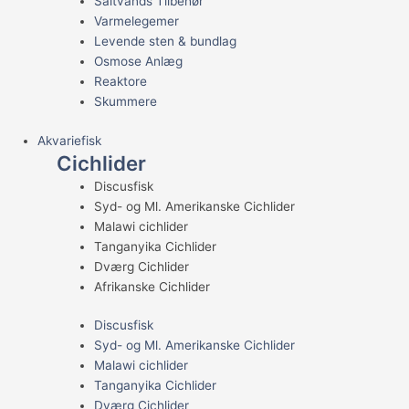
Saltvands Tilbehør
Varmelegemer
Levende sten & bundlag
Osmose Anlæg
Reaktore
Skummere
Akvariefisk
Cichlider
Discusfisk
Syd- og Ml. Amerikanske Cichlider
Malawi cichlider
Tanganyika Cichlider
Dværg Cichlider
Afrikanske Cichlider
Discusfisk
Syd- og Ml. Amerikanske Cichlider
Malawi cichlider
Tanganyika Cichlider
Dværg Cichlider