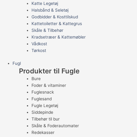
Katte Legetøj
Halsbånd & Seletøj
Godbidder & Kosttilskud
Kattetoiletter & Kattegrus
Skåle & Tilbehør
Kradsetræer & Kattemøbler
Vådkost
Tørkost
Fugl
Produkter til Fugle
Bure
Foder & vitaminer
Fuglesnack
Fuglesand
Fugle Legetøj
Siddepinde
Tilbehør til bur
Skåle & Foderautomater
Redekasser