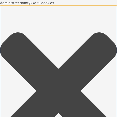
Gå
Marketing
Statistikker
Præferencer
Funktionsdygtig
Administrer samtykke til cookies
til
indholdet