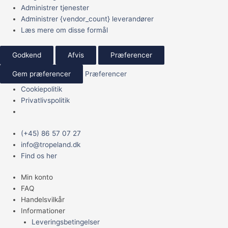
Administrer tjenester
Administrer {vendor_count} leverandører
Læs mere om disse formål
Godkend
Afvis
Præferencer
Gem præferencer
Præferencer
Cookiepolitik
Privatlivspolitik
Main
(+45) 86 57 07 27
Menu
info@tropeland.dk
Find os her
Min konto
FAQ
Handelsvilkår
Informationer
Leveringsbetingelser