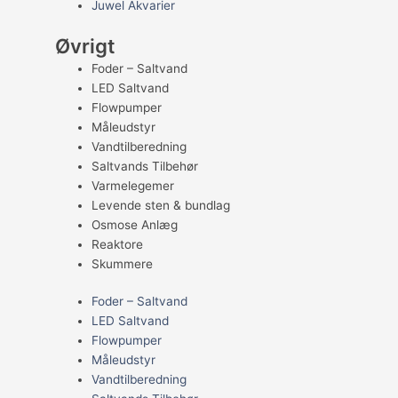
Juwel Akvarier
Øvrigt
Foder – Saltvand
LED Saltvand
Flowpumper
Måleudstyr
Vandtilberedning
Saltvands Tilbehør
Varmelegemer
Levende sten & bundlag
Osmose Anlæg
Reaktore
Skummere
Foder – Saltvand
LED Saltvand
Flowpumper
Måleudstyr
Vandtilberedning