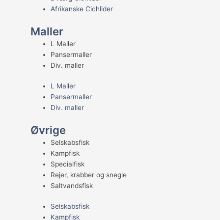
Afrikanske Cichlider
Maller
L Maller
Pansermaller
Div. maller
L Maller
Pansermaller
Div. maller
Øvrige
Selskabsfisk
Kampfisk
Specialfisk
Rejer, krabber og snegle
Saltvandsfisk
Selskabsfisk
Kampfisk