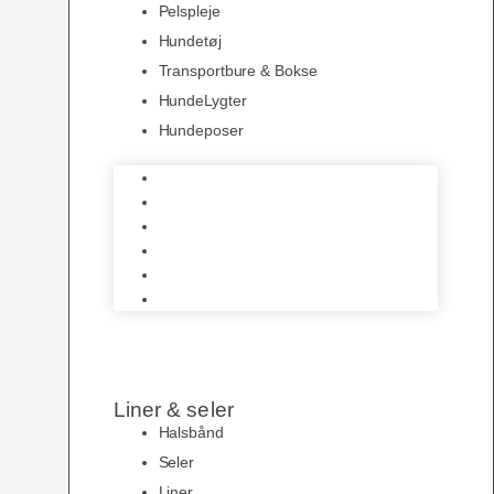
Pelspleje
Hundetøj
Transportbure & Bokse
HundeLygter
Hundeposer
Hundeskåle
Pelspleje
Hundetøj
Transportbure & Bokse
HundeLygter
Hundeposer
Liner & seler
Halsbånd
Seler
Liner