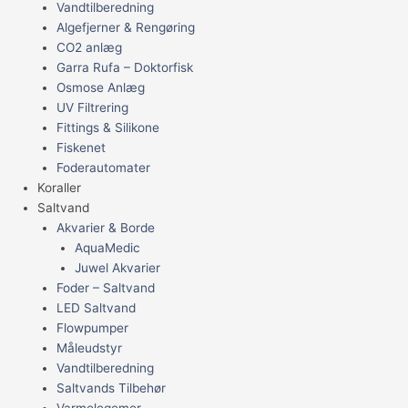
Vandtilberedning
Algefjerner & Rengøring
CO2 anlæg
Garra Rufa – Doktorfisk
Osmose Anlæg
UV Filtrering
Fittings & Silikone
Fiskenet
Foderautomater
Koraller
Saltvand
Akvarier & Borde
AquaMedic
Juwel Akvarier
Foder – Saltvand
LED Saltvand
Flowpumper
Måleudstyr
Vandtilberedning
Saltvands Tilbehør