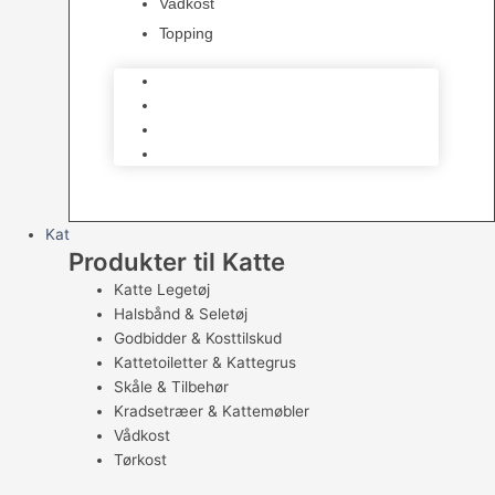
Vådkost
Topping
Råfoder – barf
Tørkost Hund
Vådkost
Topping
Kat
Produkter til Katte
Katte Legetøj
Halsbånd & Seletøj
Godbidder & Kosttilskud
Kattetoiletter & Kattegrus
Skåle & Tilbehør
Kradsetræer & Kattemøbler
Vådkost
Tørkost