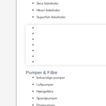
Sera fiskefoder
Hikari fiskefoder
Superfish fiskefoder
Frostfoder
JBL tørfoder
Tropelands fiskefoder
Tropical fiskefoder
Sera fiskefoder
Hikari fiskefoder
Superfish fiskefoder
Pumper & Filtre
Indvendige pumper
Luftpumper
Hængefiltre
Spandpumper
Flowpumper