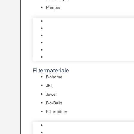
Pumper
Indvendige pumper
Luftpumper
Hængefiltre
Spandpumper
Flowpumper
Pumper
Filtermateriale
Biohome
JBL
Juwel
Bio-Balls
Filtermåtter
Biohome
JBL