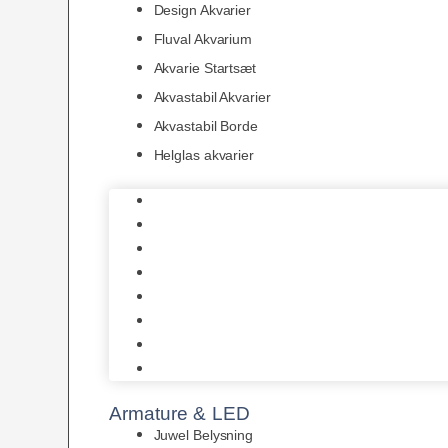
Design Akvarier
Fluval Akvarium
Akvarie Startsæt
Akvastabil Akvarier
Akvastabil Borde
Helglas akvarier
Juwel Akvarier
AquaMedic
Design Akvarier
Fluval Akvarium
Akvarie Startsæt
Akvastabil Akvarier
Akvastabil Borde
Helglas akvarier
Armature & LED
Juwel Belysning