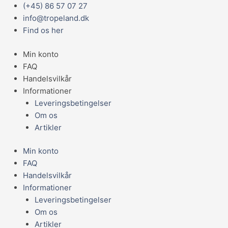
Gå
Main
(+45) 86 57 07 27
til
Menu
info@tropeland.dk
indholdet
Find os her
Min konto
FAQ
Handelsvilkår
Informationer
Leveringsbetingelser
Om os
Artikler
Min konto
FAQ
Handelsvilkår
Informationer
Leveringsbetingelser
Om os
Artikler