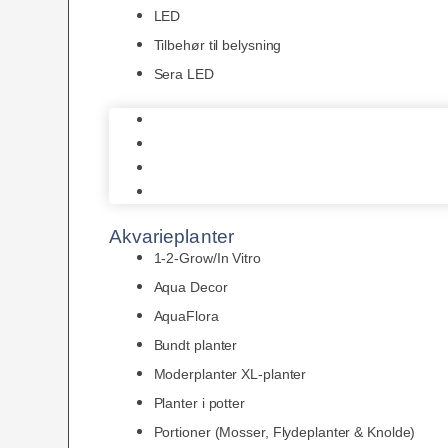
LED
Tilbehør til belysning
Sera LED
Juwel Belysning
LED
Tilbehør til belysning
Sera LED
Akvarieplanter
1-2-Grow/In Vitro
Aqua Decor
AquaFlora
Bundt planter
Moderplanter XL-planter
Planter i potter
Portioner (Mosser, Flydeplanter & Knolde)