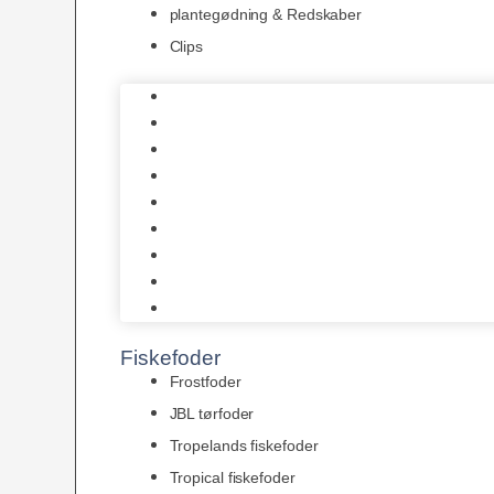
plantegødning & Redskaber
Clips
1-2-Grow/In Vitro
Aqua Decor
AquaFlora
Bundt planter
Moderplanter XL-planter
Planter i potter
Portioner (Mosser, Flydeplanter & Knolde)
plantegødning & Redskaber
Clips
Fiskefoder
Frostfoder
JBL tørfoder
Tropelands fiskefoder
Tropical fiskefoder