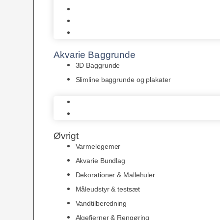
Juwel
Bio-Balls
Filtermåtter
Akvarie Baggrunde
3D Baggrunde
Slimline baggrunde og plakater
3D Baggrunde
Slimline baggrunde og plakater
Øvrigt
Varmelegemer
Akvarie Bundlag
Dekorationer & Mallehuler
Måleudstyr & testsæt
Vandtilberedning
Algefjerner & Rengøring