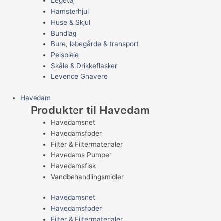
Legetøj
Hamsterhjul
Huse & Skjul
Bundlag
Bure, løbegårde & transport
Pelspleje
Skåle & Drikkeflasker
Levende Gnavere
Havedam
Produkter til Havedam
Havedamsnet
Havedamsfoder
Filter & Filtermaterialer
Havedams Pumper
Havedamsfisk
Vandbehandlingsmidler
Havedamsnet
Havedamsfoder
Filter & Filtermaterialer