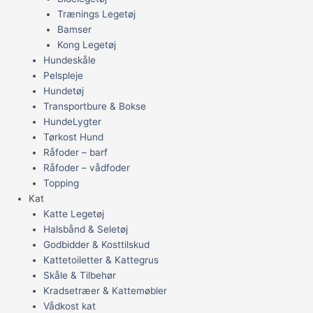
Trænings Legetøj
Bamser
Kong Legetøj
Hundeskåle
Pelspleje
Hundetøj
Transportbure & Bokse
HundeLygter
Tørkost Hund
Råfoder – barf
Råfoder – vådfoder
Topping
Kat
Katte Legetøj
Halsbånd & Seletøj
Godbidder & Kosttilskud
Kattetoiletter & Kattegrus
Skåle & Tilbehør
Kradsetræer & Kattemøbler
Vådkost kat