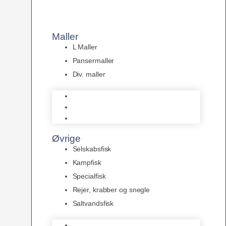
Maller
L Maller
Pansermaller
Div. maller
L Maller
Pansermaller
Div. maller
Øvrige
Selskabsfisk
Kampfisk
Specialfisk
Rejer, krabber og snegle
Saltvandsfisk
Selskabsfisk