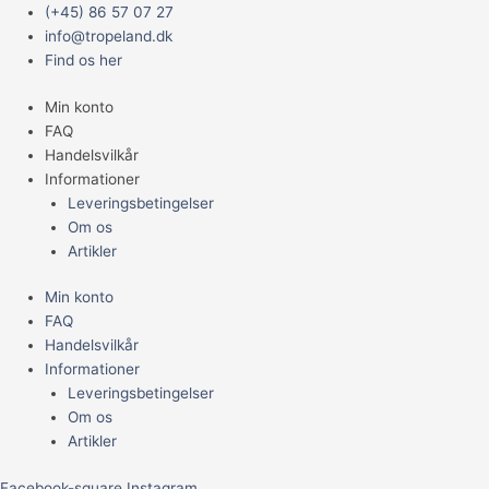
Gå
Main
(+45) 86 57 07 27
til
Menu
info@tropeland.dk
indholdet
Find os her
Min konto
FAQ
Handelsvilkår
Informationer
Leveringsbetingelser
Om os
Artikler
Min konto
FAQ
Handelsvilkår
Informationer
Leveringsbetingelser
Om os
Artikler
Facebook-square
Instagram