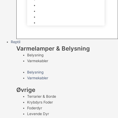
Kampfisk
Specialfisk
Rejer, krabber og snegle
Saltvandsfisk
Reptil
Varmelamper & Belysning
Belysning
Varmekabler
Belysning
Varmekabler
Øvrige
Terrarier & Borde
Krybdyrs Foder
Foderdyr
Levende Dyr