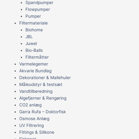
Spandpumper
Flowpumper
Pumper
Filtermateriale
Biohome
JBL
Juwel
Bio-Balls
Filtermåtter
Varmelegemer
Akvarie Bundlag
Dekorationer & Mallehuler
Måleudstyr & testsæt
Vandtilberedning
Algefjerner & Rengøring
CO2 anlæg
Garra Rufa – Doktorfisk
Osmose Anlæg
UV Filtrering
Fittings & Silikone
Fiskenet