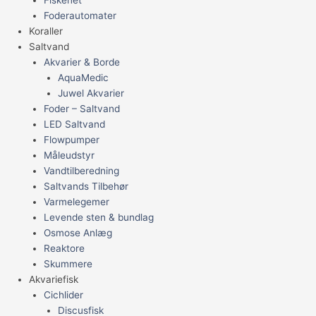
Foderautomater
Koraller
Saltvand
Akvarier & Borde
AquaMedic
Juwel Akvarier
Foder – Saltvand
LED Saltvand
Flowpumper
Måleudstyr
Vandtilberedning
Saltvands Tilbehør
Varmelegemer
Levende sten & bundlag
Osmose Anlæg
Reaktore
Skummere
Akvariefisk
Cichlider
Discusfisk