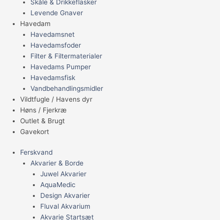
Skåle & Drikkeflasker
Levende Gnaver
Havedam
Havedamsnet
Havedamsfoder
Filter & Filtermaterialer
Havedams Pumper
Havedamsfisk
Vandbehandlingsmidler
Vildtfugle / Havens dyr
Høns / Fjerkræ
Outlet & Brugt
Gavekort
Ferskvand
Akvarier & Borde
Juwel Akvarier
AquaMedic
Design Akvarier
Fluval Akvarium
Akvarie Startsæt