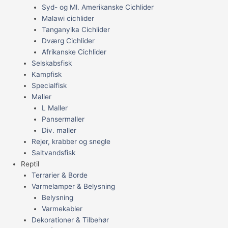
Syd- og Ml. Amerikanske Cichlider
Malawi cichlider
Tanganyika Cichlider
Dværg Cichlider
Afrikanske Cichlider
Selskabsfisk
Kampfisk
Specialfisk
Maller
L Maller
Pansermaller
Div. maller
Rejer, krabber og snegle
Saltvandsfisk
Reptil
Terrarier & Borde
Varmelamper & Belysning
Belysning
Varmekabler
Dekorationer & Tilbehør