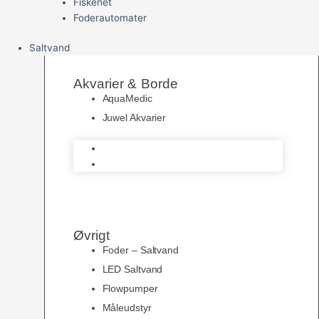
Fiskenet
Foderautomater
Saltvand
Akvarier & Borde
AquaMedic
Juwel Akvarier
AquaMedic
Juwel Akvarier
Øvrigt
Foder – Saltvand
LED Saltvand
Flowpumper
Måleudstyr