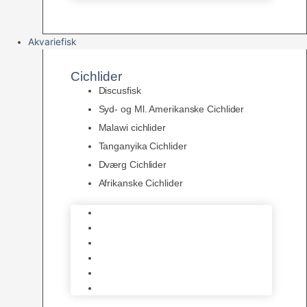
Akvariefisk
Cichlider
Discusfisk
Syd- og Ml. Amerikanske Cichlider
Malawi cichlider
Tanganyika Cichlider
Dværg Cichlider
Afrikanske Cichlider
Discusfisk
Syd- og Ml. Amerikanske Cichlider
Malawi cichlider
Tanganyika Cichlider
Dværg Cichlider
Afrikanske Cichlider