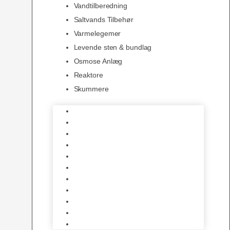
Vandtilberedning
Saltvands Tilbehør
Varmelegemer
Levende sten & bundlag
Osmose Anlæg
Reaktore
Skummere
Foder – Saltvand
LED Saltvand
Flowpumper
Måleudstyr
Vandtilberedning
Saltvands Tilbehør
Varmelegemer
Levende sten & bundlag
Osmose Anlæg
Reaktore
Skummere