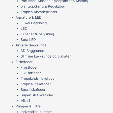
Portioner (Mosser, Flydeplanter & Knolde)
plantegødning & Redskaber
Tropica Akvarieplanter
Armature & LED
Juwel Belysning
LED
Tilbehør til belysning
Sera LED
Akvarie Baggrunde
3D Baggrunde
Slimline baggrunde og plakater
Fiskefoder
Frostfoder
JBL tørfoder
Tropelands fiskefoder
Tropical fiskefoder
Sera fiskefoder
Superfish fiskefoder
Hikari
Pumper & Filtre
Indvendige pumper