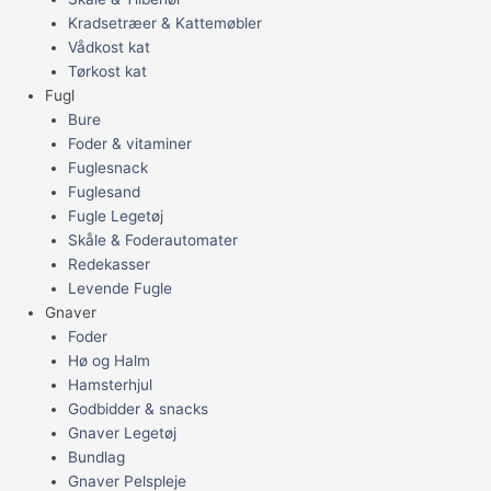
Kradsetræer & Kattemøbler
Vådkost kat
Tørkost kat
Fugl
Bure
Foder & vitaminer
Fuglesnack
Fuglesand
Fugle Legetøj
Skåle & Foderautomater
Redekasser
Levende Fugle
Gnaver
Foder
Hø og Halm
Hamsterhjul
Godbidder & snacks
Gnaver Legetøj
Bundlag
Gnaver Pelspleje