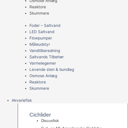
Osmose Anlæg
Reaktore
Skummere
Foder – Saltvand
LED Saltvand
Flowpumper
Måleudstyr
Vandtilberedning
Saltvands Tilbehør
Varmelegemer
Levende sten & bundlag
Osmose Anlæg
Reaktore
Skummere
Akvariefisk
Cichlider
Discusfisk