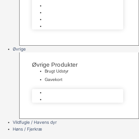
Filter & Filtermaterialer
Havedams Pumper
Havedamsfisk
Vandbehandlingsmidler
Øvrige
Øvrige Produkter
Brugt Udstyr
Gavekort
Brugt Udstyr
Gavekort
Vildfugle / Havens dyr
Høns / Fjerkræ