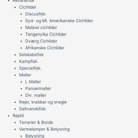
Akvariefisk
Cichlider
Discusfisk
Syd- og Ml. Amerikanske Cichlider
Malawi cichlider
Tanganyika Cichlider
Dværg Cichlider
Afrikanske Cichlider
Selskabsfisk
Kampfisk
Specialfisk
Maller
L Maller
Pansermaller
Div. maller
Rejer, krabber og snegle
Saltvandsfisk
Reptil
Terrarier & Borde
Varmelamper & Belysning
Belysning