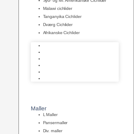
Syd- og Ml. Amerikanske Cichlider
Malawi cichlider
Tanganyika Cichlider
Dværg Cichlider
Afrikanske Cichlider
Discusfisk
Syd- og Ml. Amerikanske Cichlider
Malawi cichlider
Tanganyika Cichlider
Dværg Cichlider
Afrikanske Cichlider
Maller
L Maller
Pansermaller
Div. maller