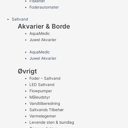
Fiskenet
Foderautomater
Saltvand
Akvarier & Borde
AquaMedic
Juwel Akvarier
AquaMedic
Juwel Akvarier
Øvrigt
Foder – Saltvand
LED Saltvand
Flowpumper
Måleudstyr
Vandtilberedning
Saltvands Tilbehør
Varmelegemer
Levende sten & bundlag