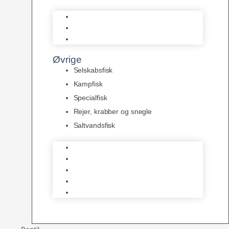
L Maller
Pansermaller
Div. maller
Øvrige
Selskabsfisk
Kampfisk
Specialfisk
Rejer, krabber og snegle
Saltvandsfisk
Selskabsfisk
Kampfisk
Specialfisk
Rejer, krabber og snegle
Saltvandsfisk