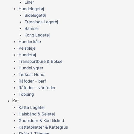
Liner
Hundelegetøj
Bidelegetøj
Trænings Legetøj
Bamser
Kong Legetøj
Hundeskåle
Pelspleje
Hundetøj
Transportbure & Bokse
HundeLygter
Tørkost Hund
Råfoder – barf
Råfoder – vådfoder
Topping
Kat
Katte Legetøj
Halsbånd & Seletøj
Godbidder & Kosttilskud
Kattetoiletter & Kattegrus
Skåle & Tilbehør