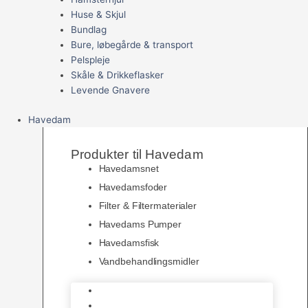
Huse & Skjul
Bundlag
Bure, løbegårde & transport
Pelspleje
Skåle & Drikkeflasker
Levende Gnavere
Havedam
Produkter til Havedam
Havedamsnet
Havedamsfoder
Filter & Filtermaterialer
Havedams Pumper
Havedamsfisk
Vandbehandlingsmidler
Havedamsnet
Havedamsfoder