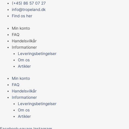
Gå
Main
(+45) 86 57 07 27
til
Menu
info@tropeland.dk
indholdet
Find os her
Min konto
FAQ
Handelsvilkår
Informationer
Leveringsbetingelser
Om os
Artikler
Min konto
FAQ
Handelsvilkår
Informationer
Leveringsbetingelser
Om os
Artikler
Facebook-square
Instagram