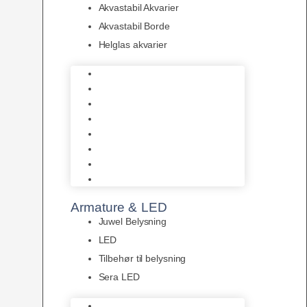
Akvastabil Akvarier
Akvastabil Borde
Helglas akvarier
Juwel Akvarier
AquaMedic
Design Akvarier
Fluval Akvarium
Akvarie Startsæt
Akvastabil Akvarier
Akvastabil Borde
Helglas akvarier
Armature & LED
Juwel Belysning
LED
Tilbehør til belysning
Sera LED
Juwel Belysning