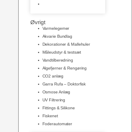
Slimline baggrunde og
plakater
Øvrigt
Varmelegemer
Akvarie Bundlag
Dekorationer & Mallehuler
Måleudstyr & testsæt
Vandtilberedning
Algefjerner & Rengøring
CO2 anlæg
Garra Rufa – Doktorfisk
Osmose Anlæg
UV Filtrering
Fittings & Silikone
Fiskenet
Foderautomater