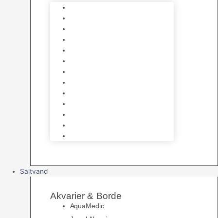
Varmelegemer
Akvarie Bundlag
Dekorationer & Mallehuler
Måleudstyr & testsæt
Vandtilberedning
Algefjerner & Rengøring
CO2 anlæg
Garra Rufa – Doktorfisk
Osmose Anlæg
UV Filtrering
Fittings & Silikone
Fiskenet
Foderautomater
Saltvand
Akvarier & Borde
AquaMedic