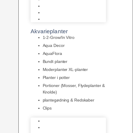
LED
Tilbehør til belysning
Sera LED
Akvarieplanter
1-2-Grow/In Vitro
Aqua Decor
AquaFlora
Bundt planter
Moderplanter XL-planter
Planter i potter
Portioner (Mosser, Flydeplanter &
Knolde)
plantegødning & Redskaber
Clips
1-2-Grow/In Vitro
Aqua Decor