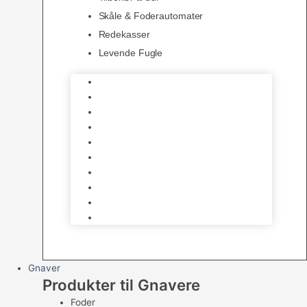
Skåle & Foderautomater
Redekasser
Levende Fugle
Bure
Foder & vitaminer
Fuglesnack
Fuglesand
Fugle Legetøj
Siddepinde
Tilbehør til bur
Skåle & Foderautomater
Redekasser
Levende Fugle
Gnaver
Produkter til Gnavere
Foder