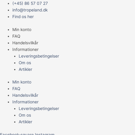
Gå
Main
Den
Den
(+45) 86 57 07 27
til
Menu
oprindelige
aktuelle
info@tropeland.dk
indholdet
pris
pris
Find os her
var:
er:
Min konto
159,95 kr..
114,95 kr..
FAQ
Handelsvilkår
Informationer
Leveringsbetingelser
Om os
Artikler
Min konto
FAQ
Handelsvilkår
Informationer
Leveringsbetingelser
Om os
Artikler
Facebook-square
Instagram