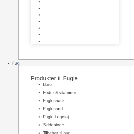
Halsbånd & Seletøj
Godbidder & Kosttilskud
Kattetoiletter & Kattegrus
Skåle & Tilbehør
Kradsetræer & Kattemøbler
Vådkost
Tørkost
Fugl
Produkter til Fugle
Bure
Foder & vitaminer
Fuglesnack
Fuglesand
Fugle Legetøj
Siddepinde
Tilbehør til bur