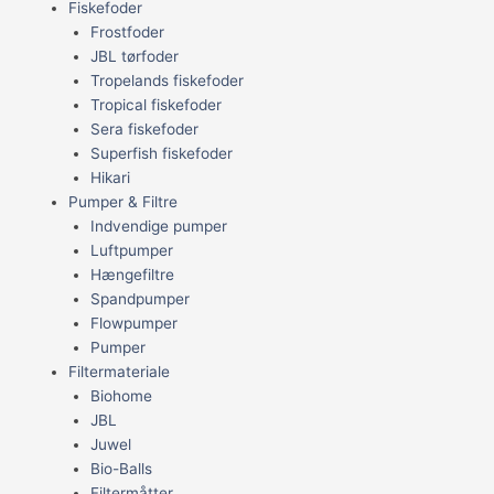
Fiskefoder
Frostfoder
JBL tørfoder
Tropelands fiskefoder
Tropical fiskefoder
Sera fiskefoder
Superfish fiskefoder
Hikari
Pumper & Filtre
Indvendige pumper
Luftpumper
Hængefiltre
Spandpumper
Flowpumper
Pumper
Filtermateriale
Biohome
JBL
Juwel
Bio-Balls
Filtermåtter