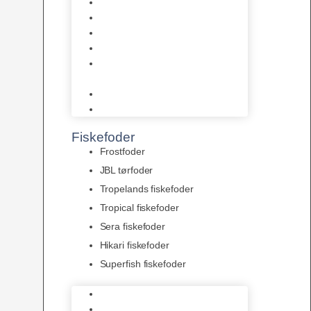
AquaFlora
Bundt planter
Moderplanter XL-planter
Planter i potter
Portioner (Mosser, Flydeplanter
& Knolde)
plantegødning & Redskaber
Clips
Fiskefoder
Frostfoder
JBL tørfoder
Tropelands fiskefoder
Tropical fiskefoder
Sera fiskefoder
Hikari fiskefoder
Superfish fiskefoder
Frostfoder
JBL tørfoder