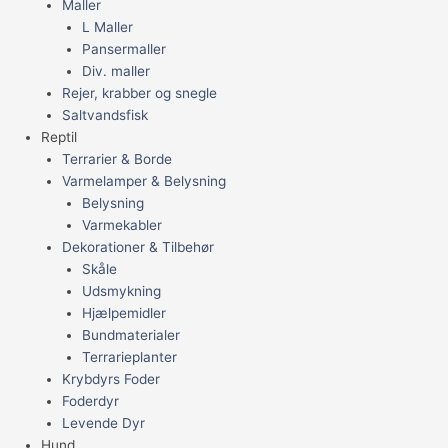
Maller
L Maller
Pansermaller
Div. maller
Rejer, krabber og snegle
Saltvandsfisk
Reptil
Terrarier & Borde
Varmelamper & Belysning
Belysning
Varmekabler
Dekorationer & Tilbehør
Skåle
Udsmykning
Hjælpemidler
Bundmaterialer
Terrarieplanter
Krybdyrs Foder
Foderdyr
Levende Dyr
Hund