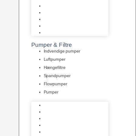
Tropelands fiskefoder
Tropical fiskefoder
Sera fiskefoder
Hikari fiskefoder
Superfish fiskefoder
Pumper & Filtre
Indvendige pumper
Luftpumper
Hængefiltre
Spandpumper
Flowpumper
Pumper
Indvendige pumper
Luftpumper
Hængefiltre
Spandpumper
Flowpumper