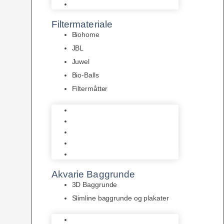
Pumper
Filtermateriale
Biohome
JBL
Juwel
Bio-Balls
Filtermåtter
Biohome
JBL
Juwel
Bio-Balls
Filtermåtter
Akvarie Baggrunde
3D Baggrunde
Slimline baggrunde og plakater
3D Baggrunde