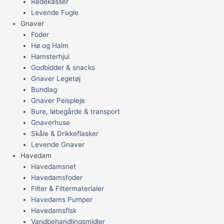
Redekasser
Levende Fugle
Gnaver
Foder
Hø og Halm
Hamsterhjul
Godbidder & snacks
Gnaver Legetøj
Bundlag
Gnaver Pelspleje
Bure, løbegårde & transport
Gnaverhuse
Skåle & Drikkeflasker
Levende Gnaver
Havedam
Havedamsnet
Havedamsfoder
Filter & Filtermaterialer
Havedams Pumper
Havedamsfisk
Vandbehandlingsmidler