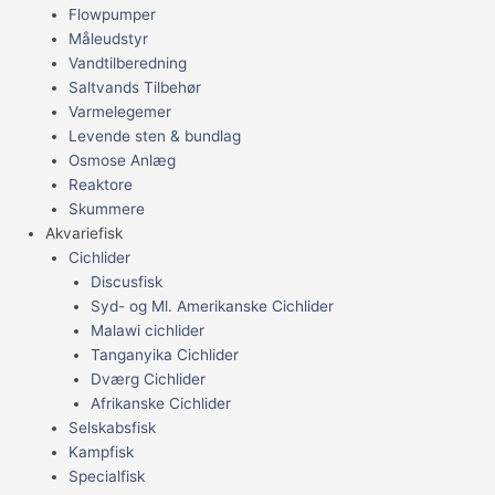
Flowpumper
Måleudstyr
Vandtilberedning
Saltvands Tilbehør
Varmelegemer
Levende sten & bundlag
Osmose Anlæg
Reaktore
Skummere
Akvariefisk
Cichlider
Discusfisk
Syd- og Ml. Amerikanske Cichlider
Malawi cichlider
Tanganyika Cichlider
Dværg Cichlider
Afrikanske Cichlider
Selskabsfisk
Kampfisk
Specialfisk