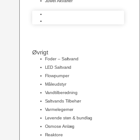
Juwel Akvarier
AquaMedic
Juwel Akvarier
Øvrigt
Foder – Saltvand
LED Saltvand
Flowpumper
Måleudstyr
Vandtilberedning
Saltvands Tilbehør
Varmelegemer
Levende sten & bundlag
Osmose Anlæg
Reaktore