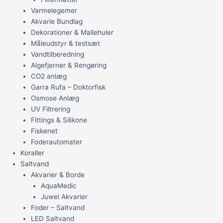
Varmelegemer
Akvarie Bundlag
Dekorationer & Mallehuler
Måleudstyr & testsæt
Vandtilberedning
Algefjerner & Rengøring
CO2 anlæg
Garra Rufa – Doktorfisk
Osmose Anlæg
UV Filtrering
Fittings & Silikone
Fiskenet
Foderautomater
Koraller
Saltvand
Akvarier & Borde
AquaMedic
Juwel Akvarier
Foder – Saltvand
LED Saltvand