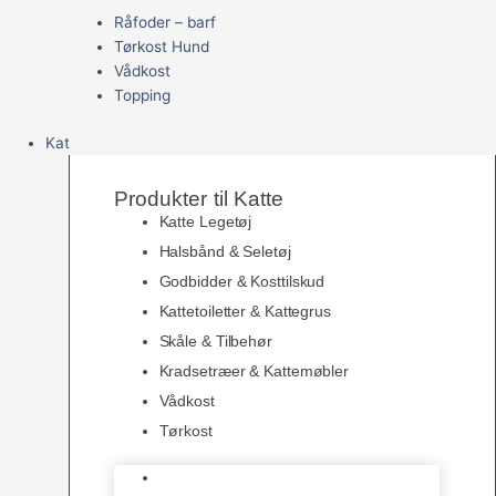
Råfoder – barf
Tørkost Hund
Vådkost
Topping
Kat
Produkter til Katte
Katte Legetøj
Halsbånd & Seletøj
Godbidder & Kosttilskud
Kattetoiletter & Kattegrus
Skåle & Tilbehør
Kradsetræer & Kattemøbler
Vådkost
Tørkost
Katte Legetøj