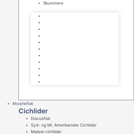
Skummere
Foder – Saltvand
LED Saltvand
Flowpumper
Måleudstyr
Vandtilberedning
Saltvands Tilbehør
Varmelegemer
Levende sten & bundlag
Osmose Anlæg
Reaktore
Skummere
Akvariefisk
Cichlider
Discusfisk
Syd- og Ml. Amerikanske Cichlider
Malawi cichlider