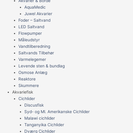
Akvarier & Borde
AquaMedic
Juwel Akvarier
Foder – Saltvand
LED Saltvand
Flowpumper
Måleudstyr
Vandtilberedning
Saltvands Tilbehør
Varmelegemer
Levende sten & bundlag
Osmose Anlæg
Reaktore
Skummere
Akvariefisk
Cichlider
Discusfisk
Syd- og Ml. Amerikanske Cichlider
Malawi cichlider
Tanganyika Cichlider
Dværg Cichlider