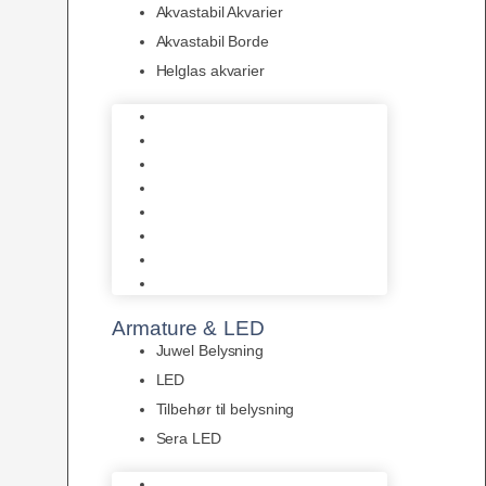
Akvastabil Akvarier
Akvastabil Borde
Helglas akvarier
Juwel Akvarier
AquaMedic
Design Akvarier
Fluval Akvarium
Akvarie Startsæt
Akvastabil Akvarier
Akvastabil Borde
Helglas akvarier
Armature & LED
Juwel Belysning
LED
Tilbehør til belysning
Sera LED
Juwel Belysning