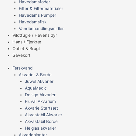
Havedamsfoder
Filter & Filtermaterialer
Havedams Pumper
Havedamsfisk
Vandbehandlingsmidler
Vildtfugle / Havens dyr
Høns / Fjerkræ
Outlet & Brugt
Gavekort
Ferskvand
Akvarier & Borde
Juwel Akvarier
AquaMedic
Design Akvarier
Fluval Akvarium
Akvarie Startsæt
Akvastabil Akvarier
Akvastabil Borde
Helglas akvarier
Akvarieplanter