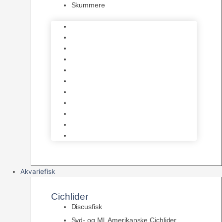
Skummere
Foder – Saltvand
LED Saltvand
Flowpumper
Måleudstyr
Vandtilberedning
Saltvands Tilbehør
Varmelegemer
Levende sten & bundlag
Osmose Anlæg
Reaktore
Skummere
Akvariefisk
Cichlider
Discusfisk
Syd- og Ml. Amerikanske Cichlider