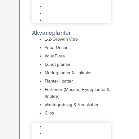
LED
Tilbehør til belysning
Sera LED
Akvarieplanter
1-2-Grow/In Vitro
Aqua Decor
AquaFlora
Bundt planter
Moderplanter XL-planter
Planter i potter
Portioner (Mosser, Flydeplanter &
Knolde)
plantegødning & Redskaber
Clips
1-2-Grow/In Vitro
Aqua Decor