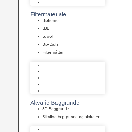
Pumper
Filtermateriale
Biohome
JBL
Juwel
Bio-Balls
Filtermåtter
Biohome
JBL
Juwel
Bio-Balls
Filtermåtter
Akvarie Baggrunde
3D Baggrunde
Slimline baggrunde og plakater
3D Baggrunde