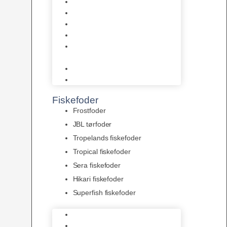
AquaFlora
Bundt planter
Moderplanter XL-planter
Planter i potter
Portioner (Mosser, Flydeplanter
& Knolde)
plantegødning & Redskaber
Clips
Fiskefoder
Frostfoder
JBL tørfoder
Tropelands fiskefoder
Tropical fiskefoder
Sera fiskefoder
Hikari fiskefoder
Superfish fiskefoder
Frostfoder
JBL tørfoder