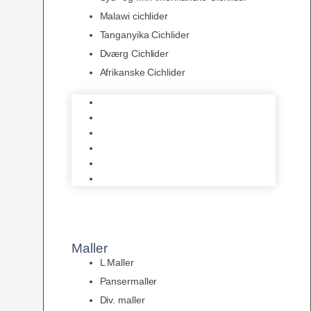
Malawi cichlider
Tanganyika Cichlider
Dværg Cichlider
Afrikanske Cichlider
Discusfisk
Syd- og Ml. Amerikanske Cichlider
Malawi cichlider
Tanganyika Cichlider
Dværg Cichlider
Afrikanske Cichlider
Maller
L Maller
Pansermaller
Div. maller