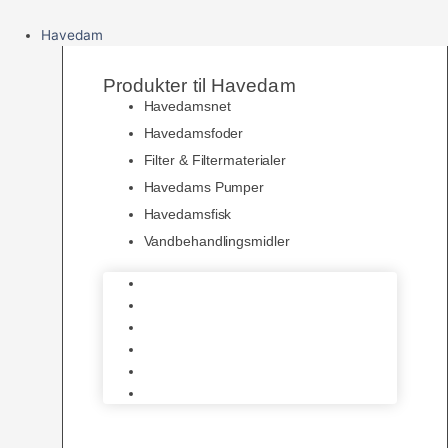
Havedam
Produkter til Havedam
Havedamsnet
Havedamsfoder
Filter & Filtermaterialer
Havedams Pumper
Havedamsfisk
Vandbehandlingsmidler
Havedamsnet
Havedamsfoder
Filter & Filtermaterialer
Havedams Pumper
Havedamsfisk
Vandbehandlingsmidler