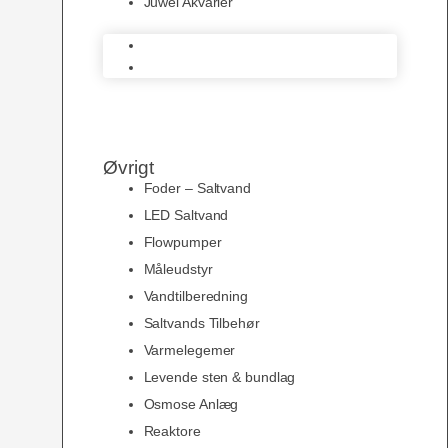
Juwel Akvarier
AquaMedic
Juwel Akvarier
Øvrigt
Foder – Saltvand
LED Saltvand
Flowpumper
Måleudstyr
Vandtilberedning
Saltvands Tilbehør
Varmelegemer
Levende sten & bundlag
Osmose Anlæg
Reaktore