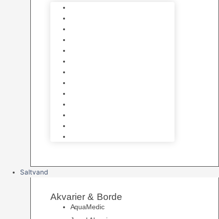
Varmelegemer
Akvarie Bundlag
Dekorationer & Mallehuler
Måleudstyr & testsæt
Vandtilberedning
Algefjerner & Rengøring
CO2 anlæg
Garra Rufa – Doktorfisk
Osmose Anlæg
UV Filtrering
Fittings & Silikone
Fiskenet
Foderautomater
Saltvand
Akvarier & Borde
AquaMedic