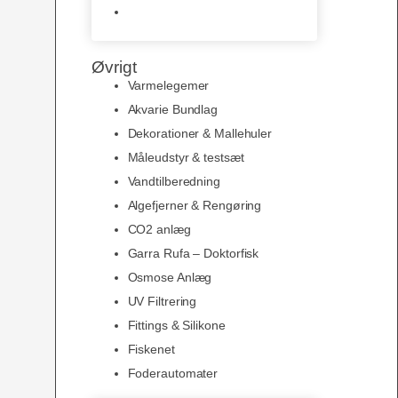
Slimline baggrunde og
plakater
Øvrigt
Varmelegemer
Akvarie Bundlag
Dekorationer & Mallehuler
Måleudstyr & testsæt
Vandtilberedning
Algefjerner & Rengøring
CO2 anlæg
Garra Rufa – Doktorfisk
Osmose Anlæg
UV Filtrering
Fittings & Silikone
Fiskenet
Foderautomater