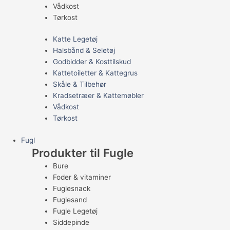
Vådkost
Tørkost
Katte Legetøj
Halsbånd & Seletøj
Godbidder & Kosttilskud
Kattetoiletter & Kattegrus
Skåle & Tilbehør
Kradsetræer & Kattemøbler
Vådkost
Tørkost
Fugl
Produkter til Fugle
Bure
Foder & vitaminer
Fuglesnack
Fuglesand
Fugle Legetøj
Siddepinde