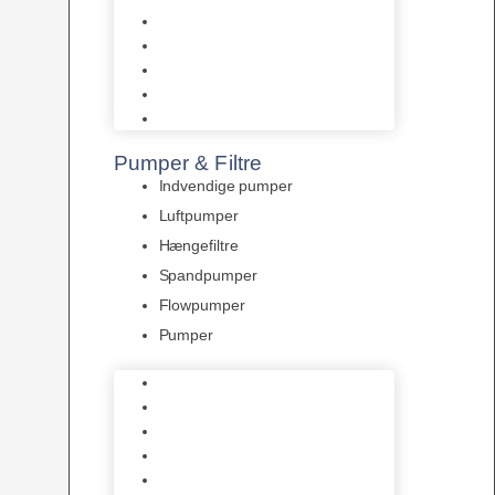
Tropelands fiskefoder
Tropical fiskefoder
Sera fiskefoder
Hikari fiskefoder
Superfish fiskefoder
Pumper & Filtre
Indvendige pumper
Luftpumper
Hængefiltre
Spandpumper
Flowpumper
Pumper
Indvendige pumper
Luftpumper
Hængefiltre
Spandpumper
Flowpumper