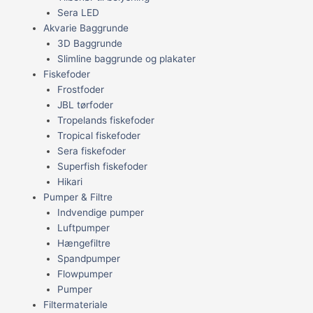
Sera LED
Akvarie Baggrunde
3D Baggrunde
Slimline baggrunde og plakater
Fiskefoder
Frostfoder
JBL tørfoder
Tropelands fiskefoder
Tropical fiskefoder
Sera fiskefoder
Superfish fiskefoder
Hikari
Pumper & Filtre
Indvendige pumper
Luftpumper
Hængefiltre
Spandpumper
Flowpumper
Pumper
Filtermateriale