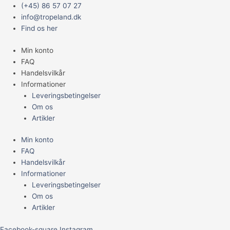
Gå
Main
(+45) 86 57 07 27
til
Menu
info@tropeland.dk
indholdet
Find os her
Min konto
FAQ
Handelsvilkår
Informationer
Leveringsbetingelser
Om os
Artikler
Min konto
FAQ
Handelsvilkår
Informationer
Leveringsbetingelser
Om os
Artikler
Facebook-square
Instagram