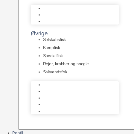
L Maller
Pansermaller
Div. maller
Øvrige
Selskabsfisk
Kampfisk
Specialfisk
Rejer, krabber og snegle
Saltvandsfisk
Selskabsfisk
Kampfisk
Specialfisk
Rejer, krabber og snegle
Saltvandsfisk
Reptil