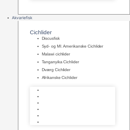
Akvariefisk
Cichlider
Discusfisk
Syd- og Ml. Amerikanske Cichlider
Malawi cichlider
Tanganyika Cichlider
Dværg Cichlider
Afrikanske Cichlider
Discusfisk
Syd- og Ml. Amerikanske Cichlider
Malawi cichlider
Tanganyika Cichlider
Dværg Cichlider
Afrikanske Cichlider