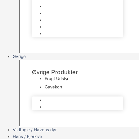
Havedamsfoder
Filter & Filtermaterialer
Havedams Pumper
Havedamsfisk
Vandbehandlingsmidler
Øvrige
Øvrige Produkter
Brugt Udstyr
Gavekort
Brugt Udstyr
Gavekort
Vildfugle / Havens dyr
Høns / Fjerkræ