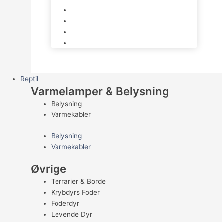
Kampfisk
Specialfisk
Rejer, krabber og snegle
Saltvandsfisk
Reptil
Varmelamper & Belysning
Belysning
Varmekabler
Belysning
Varmekabler
Øvrige
Terrarier & Borde
Krybdyrs Foder
Foderdyr
Levende Dyr