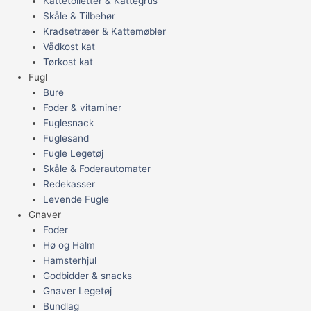
Kattetoiletter & Kattegrus
Skåle & Tilbehør
Kradsetræer & Kattemøbler
Vådkost kat
Tørkost kat
Fugl
Bure
Foder & vitaminer
Fuglesnack
Fuglesand
Fugle Legetøj
Skåle & Foderautomater
Redekasser
Levende Fugle
Gnaver
Foder
Hø og Halm
Hamsterhjul
Godbidder & snacks
Gnaver Legetøj
Bundlag