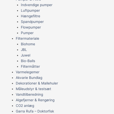
Indvendige pumper
Luftpumper
Hængefiltre
Spandpumper
Flowpumper
Pumper
Filtermateriale
Biohome
JBL
Juwel
Bio-Balls
Filtermåtter
Varmelegemer
Akvarie Bundlag
Dekorationer & Mallehuler
Måleudstyr & testsæt
Vandtilberedning
Algefjerner & Rengøring
CO2 anlæg
Garra Rufa – Doktorfisk