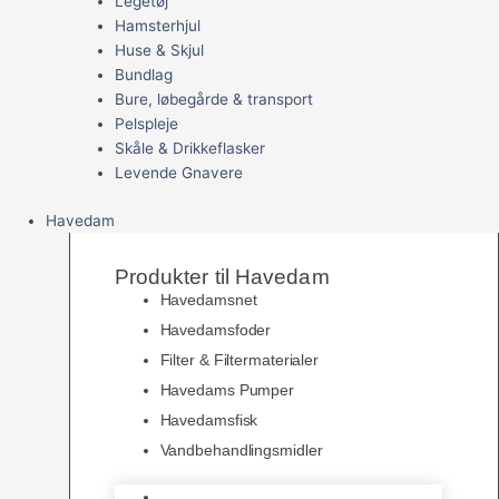
Legetøj
Hamsterhjul
Huse & Skjul
Bundlag
Bure, løbegårde & transport
Pelspleje
Skåle & Drikkeflasker
Levende Gnavere
Havedam
Produkter til Havedam
Havedamsnet
Havedamsfoder
Filter & Filtermaterialer
Havedams Pumper
Havedamsfisk
Vandbehandlingsmidler
Havedamsnet