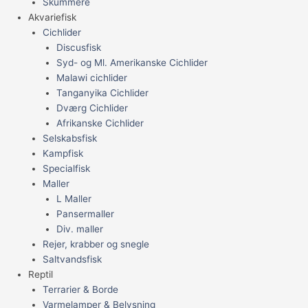
Skummere
Akvariefisk
Cichlider
Discusfisk
Syd- og Ml. Amerikanske Cichlider
Malawi cichlider
Tanganyika Cichlider
Dværg Cichlider
Afrikanske Cichlider
Selskabsfisk
Kampfisk
Specialfisk
Maller
L Maller
Pansermaller
Div. maller
Rejer, krabber og snegle
Saltvandsfisk
Reptil
Terrarier & Borde
Varmelamper & Belysning