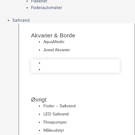
Fiskenet
Foderautomater
Saltvand
Akvarier & Borde
AquaMedic
Juwel Akvarier
AquaMedic
Juwel Akvarier
Øvrigt
Foder – Saltvand
LED Saltvand
Flowpumper
Måleudstyr