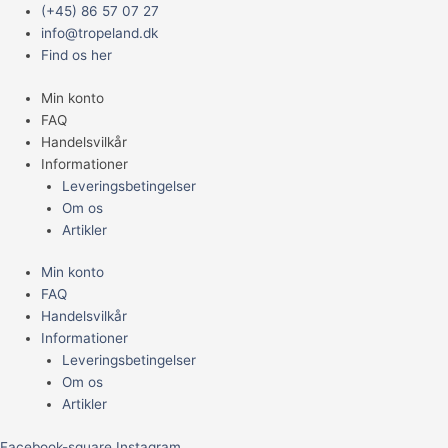
Gå
Main
Coral
(+45) 86 57 07 27
til
Menu
Pins.
info@tropeland.dk
indholdet
10
Find os her
stk.
Min konto
antal
FAQ
Handelsvilkår
Informationer
Leveringsbetingelser
Om os
Artikler
Min konto
FAQ
Handelsvilkår
Informationer
Leveringsbetingelser
Om os
Artikler
Facebook-square
Instagram