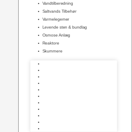
Vandtilberedning
Saltvands Tilbehør
Varmelegemer
Levende sten & bundlag
Osmose Anlæg
Reaktore
Skummere
Foder – Saltvand
LED Saltvand
Flowpumper
Måleudstyr
Vandtilberedning
Saltvands Tilbehør
Varmelegemer
Levende sten & bundlag
Osmose Anlæg
Reaktore
Skummere