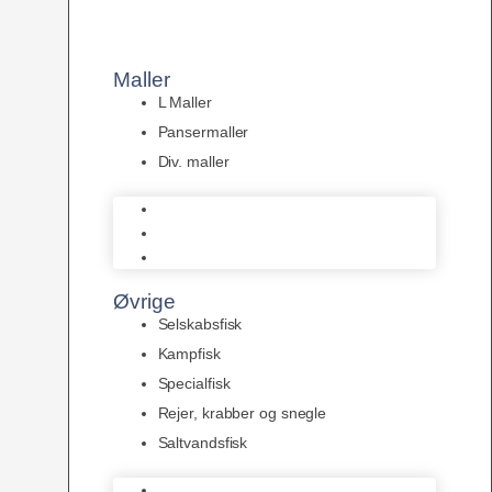
Maller
L Maller
Pansermaller
Div. maller
L Maller
Pansermaller
Div. maller
Øvrige
Selskabsfisk
Kampfisk
Specialfisk
Rejer, krabber og snegle
Saltvandsfisk
Selskabsfisk