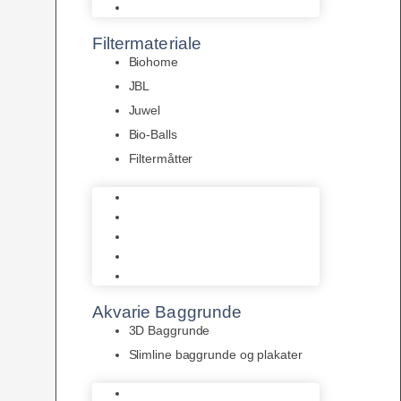
Pumper
Filtermateriale
Biohome
JBL
Juwel
Bio-Balls
Filtermåtter
Biohome
JBL
Juwel
Bio-Balls
Filtermåtter
Akvarie Baggrunde
3D Baggrunde
Slimline baggrunde og plakater
3D Baggrunde