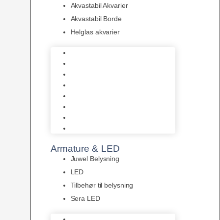
Akvastabil Akvarier
Akvastabil Borde
Helglas akvarier
Juwel Akvarier
AquaMedic
Design Akvarier
Fluval Akvarium
Akvarie Startsæt
Akvastabil Akvarier
Akvastabil Borde
Helglas akvarier
Armature & LED
Juwel Belysning
LED
Tilbehør til belysning
Sera LED
Juwel Belysning