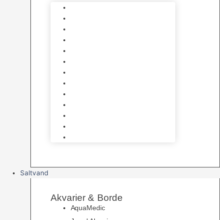
Varmelegemer
Akvarie Bundlag
Dekorationer & Mallehuler
Måleudstyr & testsæt
Vandtilberedning
Algefjerner & Rengøring
CO2 anlæg
Garra Rufa – Doktorfisk
Osmose Anlæg
UV Filtrering
Fittings & Silikone
Fiskenet
Foderautomater
Saltvand
Akvarier & Borde
AquaMedic