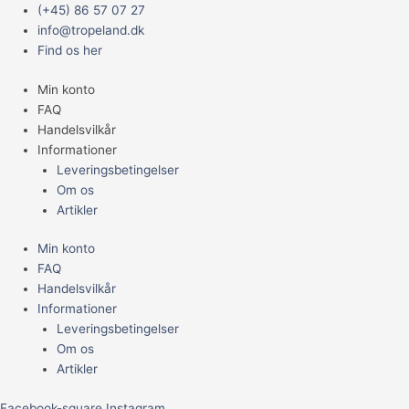
Gå
Main
Frag
(+45) 86 57 07 27
til
Menu
Pins.
info@tropeland.dk
indholdet
20
Find os her
stk.
Min konto
antal
FAQ
Handelsvilkår
Informationer
Leveringsbetingelser
Om os
Artikler
Min konto
FAQ
Handelsvilkår
Informationer
Leveringsbetingelser
Om os
Artikler
Facebook-square
Instagram