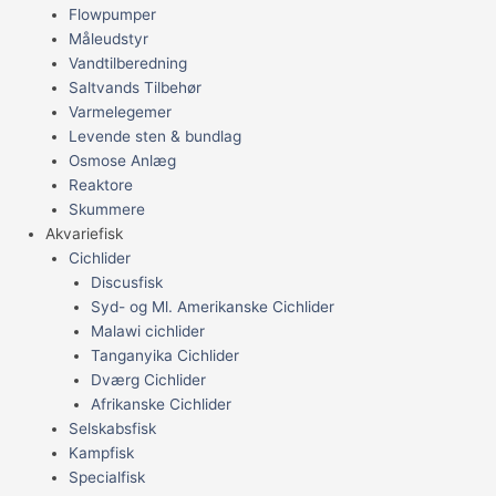
Flowpumper
Måleudstyr
Vandtilberedning
Saltvands Tilbehør
Varmelegemer
Levende sten & bundlag
Osmose Anlæg
Reaktore
Skummere
Akvariefisk
Cichlider
Discusfisk
Syd- og Ml. Amerikanske Cichlider
Malawi cichlider
Tanganyika Cichlider
Dværg Cichlider
Afrikanske Cichlider
Selskabsfisk
Kampfisk
Specialfisk