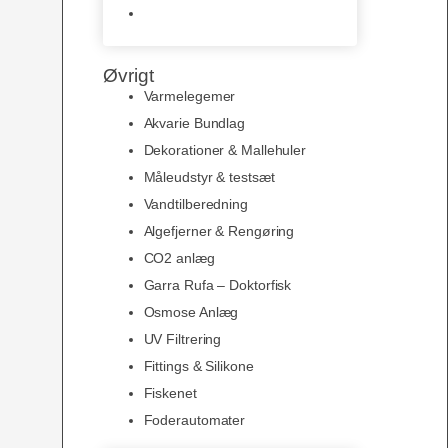
Slimline baggrunde og
plakater
Øvrigt
Varmelegemer
Akvarie Bundlag
Dekorationer & Mallehuler
Måleudstyr & testsæt
Vandtilberedning
Algefjerner & Rengøring
CO2 anlæg
Garra Rufa – Doktorfisk
Osmose Anlæg
UV Filtrering
Fittings & Silikone
Fiskenet
Foderautomater