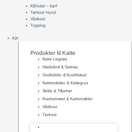
Råfoder – barf
Tørkost Hund
Vådkost
Topping
Kat
Produkter til Katte
Katte Legetøj
Halsbånd & Seletøj
Godbidder & Kosttilskud
Kattetoiletter & Kattegrus
Skåle & Tilbehør
Kradsetræer & Kattemøbler
Vådkost
Tørkost
Katte Legetøj