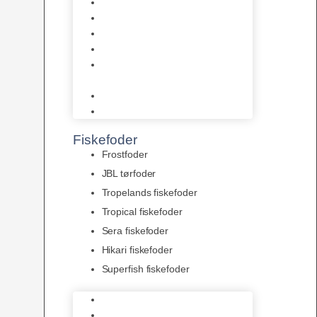
AquaFlora
Bundt planter
Moderplanter XL-planter
Planter i potter
Portioner (Mosser, Flydeplanter
& Knolde)
plantegødning & Redskaber
Clips
Fiskefoder
Frostfoder
JBL tørfoder
Tropelands fiskefoder
Tropical fiskefoder
Sera fiskefoder
Hikari fiskefoder
Superfish fiskefoder
Frostfoder
JBL tørfoder