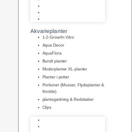
LED
Tilbehør til belysning
Sera LED
Akvarieplanter
1-2-Grow/In Vitro
Aqua Decor
AquaFlora
Bundt planter
Moderplanter XL-planter
Planter i potter
Portioner (Mosser, Flydeplanter &
Knolde)
plantegødning & Redskaber
Clips
1-2-Grow/In Vitro
Aqua Decor