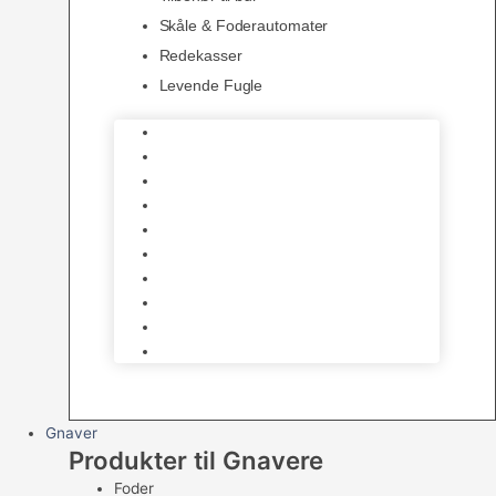
Skåle & Foderautomater
Redekasser
Levende Fugle
Bure
Foder & vitaminer
Fuglesnack
Fuglesand
Fugle Legetøj
Siddepinde
Tilbehør til bur
Skåle & Foderautomater
Redekasser
Levende Fugle
Gnaver
Produkter til Gnavere
Foder