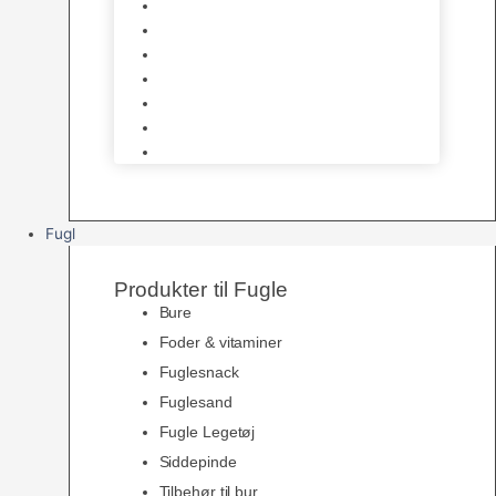
Halsbånd & Seletøj
Godbidder & Kosttilskud
Kattetoiletter & Kattegrus
Skåle & Tilbehør
Kradsetræer & Kattemøbler
Vådkost
Tørkost
Fugl
Produkter til Fugle
Bure
Foder & vitaminer
Fuglesnack
Fuglesand
Fugle Legetøj
Siddepinde
Tilbehør til bur