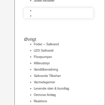
Juwel Akvarier
AquaMedic
Juwel Akvarier
Øvrigt
Foder – Saltvand
LED Saltvand
Flowpumper
Måleudstyr
Vandtilberedning
Saltvands Tilbehør
Varmelegemer
Levende sten & bundlag
Osmose Anlæg
Reaktore