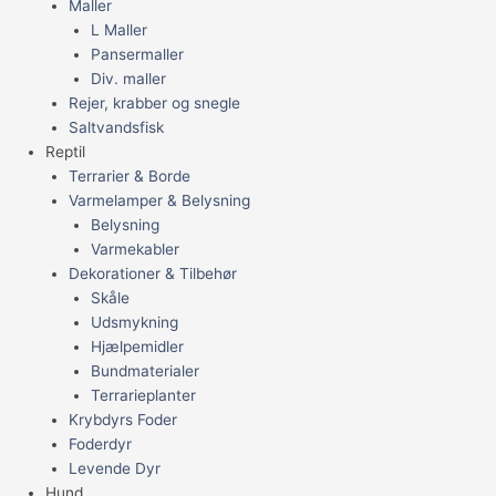
Maller
L Maller
Pansermaller
Div. maller
Rejer, krabber og snegle
Saltvandsfisk
Reptil
Terrarier & Borde
Varmelamper & Belysning
Belysning
Varmekabler
Dekorationer & Tilbehør
Skåle
Udsmykning
Hjælpemidler
Bundmaterialer
Terrarieplanter
Krybdyrs Foder
Foderdyr
Levende Dyr
Hund