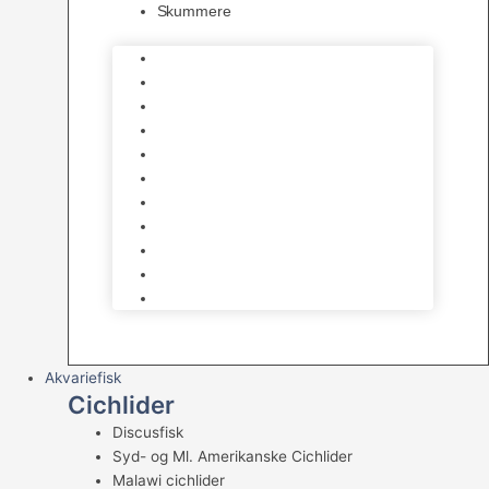
Skummere
Foder – Saltvand
LED Saltvand
Flowpumper
Måleudstyr
Vandtilberedning
Saltvands Tilbehør
Varmelegemer
Levende sten & bundlag
Osmose Anlæg
Reaktore
Skummere
Akvariefisk
Cichlider
Discusfisk
Syd- og Ml. Amerikanske Cichlider
Malawi cichlider