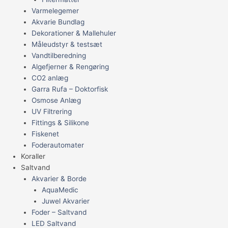
Varmelegemer
Akvarie Bundlag
Dekorationer & Mallehuler
Måleudstyr & testsæt
Vandtilberedning
Algefjerner & Rengøring
CO2 anlæg
Garra Rufa – Doktorfisk
Osmose Anlæg
UV Filtrering
Fittings & Silikone
Fiskenet
Foderautomater
Koraller
Saltvand
Akvarier & Borde
AquaMedic
Juwel Akvarier
Foder – Saltvand
LED Saltvand