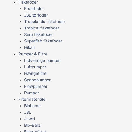
Fiskefoder
Frostfoder
JBL tørfoder
Tropelands fiskefoder
Tropical fiskefoder
Sera fiskefoder
Superfish fiskefoder
Hikari
Pumper & Filtre
Indvendige pumper
Luftpumper
Hængefiltre
Spandpumper
Flowpumper
Pumper
Filtermateriale
Biohome
JBL
Juwel
Bio-Balls
Filtermåtter