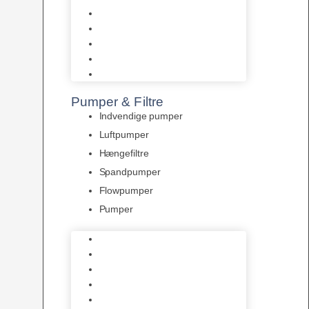
Tropelands fiskefoder
Tropical fiskefoder
Sera fiskefoder
Hikari fiskefoder
Superfish fiskefoder
Pumper & Filtre
Indvendige pumper
Luftpumper
Hængefiltre
Spandpumper
Flowpumper
Pumper
Indvendige pumper
Luftpumper
Hængefiltre
Spandpumper
Flowpumper