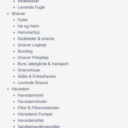
Redekasser
Levende Fugle
Gnaver
Foder
Hø og Halm
Hamsterhjul
Godbidder & snacks
Gnaver Legetøj
Bundlag
Gnaver Pelspleje
Bure, løbegårde & transport
Gnaverhuse
Skåle & Drikkeflasker
Levende Gnaver
Havedam
Havedamsnet
Havedamsfoder
Filter & Filtermaterialer
Havedams Pumper
Havedamsfisk
Vandbehandlingsmidler