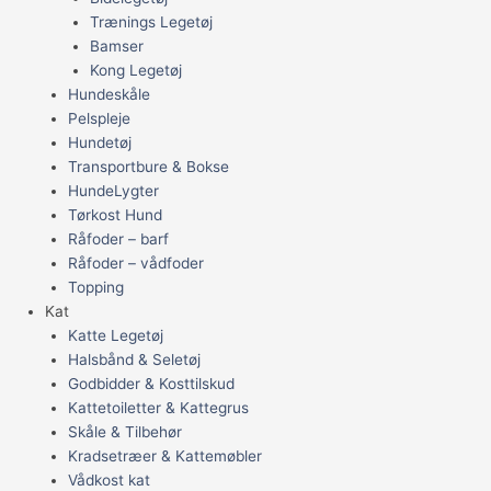
Trænings Legetøj
Bamser
Kong Legetøj
Hundeskåle
Pelspleje
Hundetøj
Transportbure & Bokse
HundeLygter
Tørkost Hund
Råfoder – barf
Råfoder – vådfoder
Topping
Kat
Katte Legetøj
Halsbånd & Seletøj
Godbidder & Kosttilskud
Kattetoiletter & Kattegrus
Skåle & Tilbehør
Kradsetræer & Kattemøbler
Vådkost kat