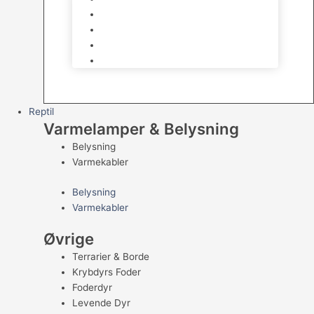
Kampfisk
Specialfisk
Rejer, krabber og snegle
Saltvandsfisk
Reptil
Varmelamper & Belysning
Belysning
Varmekabler
Belysning
Varmekabler
Øvrige
Terrarier & Borde
Krybdyrs Foder
Foderdyr
Levende Dyr