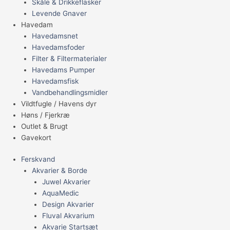
Skåle & Drikkeflasker
Levende Gnaver
Havedam
Havedamsnet
Havedamsfoder
Filter & Filtermaterialer
Havedams Pumper
Havedamsfisk
Vandbehandlingsmidler
Vildtfugle / Havens dyr
Høns / Fjerkræ
Outlet & Brugt
Gavekort
Ferskvand
Akvarier & Borde
Juwel Akvarier
AquaMedic
Design Akvarier
Fluval Akvarium
Akvarie Startsæt