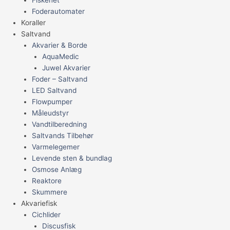
Foderautomater
Koraller
Saltvand
Akvarier & Borde
AquaMedic
Juwel Akvarier
Foder – Saltvand
LED Saltvand
Flowpumper
Måleudstyr
Vandtilberedning
Saltvands Tilbehør
Varmelegemer
Levende sten & bundlag
Osmose Anlæg
Reaktore
Skummere
Akvariefisk
Cichlider
Discusfisk