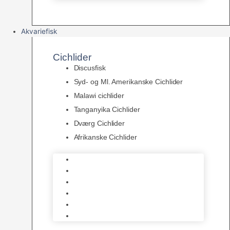
Akvariefisk
Cichlider
Discusfisk
Syd- og Ml. Amerikanske Cichlider
Malawi cichlider
Tanganyika Cichlider
Dværg Cichlider
Afrikanske Cichlider
Discusfisk
Syd- og Ml. Amerikanske Cichlider
Malawi cichlider
Tanganyika Cichlider
Dværg Cichlider
Afrikanske Cichlider