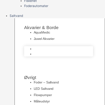
Fiskenet
Foderautomater
Saltvand
Akvarier & Borde
AquaMedic
Juwel Akvarier
AquaMedic
Juwel Akvarier
Øvrigt
Foder – Saltvand
LED Saltvand
Flowpumper
Måleudstyr