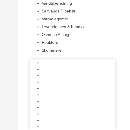
Vandtilberedning
Saltvands Tilbehør
Varmelegemer
Levende sten & bundlag
Osmose Anlæg
Reaktore
Skummere
Foder – Saltvand
LED Saltvand
Flowpumper
Måleudstyr
Vandtilberedning
Saltvands Tilbehør
Varmelegemer
Levende sten & bundlag
Osmose Anlæg
Reaktore
Skummere