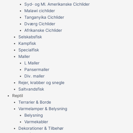
Syd- og Ml. Amerikanske Cichlider
Malawi cichlider
Tanganyika Cichlider
Dværg Cichlider
Afrikanske Cichlider
Selskabsfisk
Kampfisk
Specialfisk
Maller
L Maller
Pansermaller
Div. maller
Rejer, krabber og snegle
Saltvandsfisk
Reptil
Terrarier & Borde
Varmelamper & Belysning
Belysning
Varmekabler
Dekorationer & Tilbehør