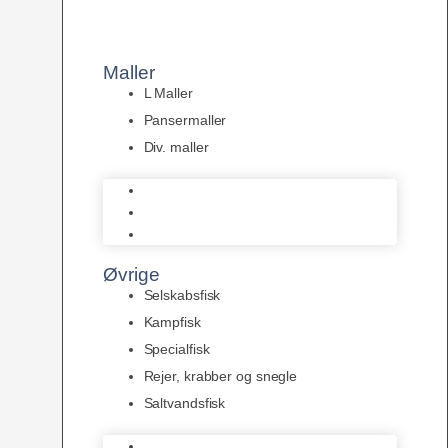
Maller
L Maller
Pansermaller
Div. maller
L Maller
Pansermaller
Div. maller
Øvrige
Selskabsfisk
Kampfisk
Specialfisk
Rejer, krabber og snegle
Saltvandsfisk
Selskabsfisk