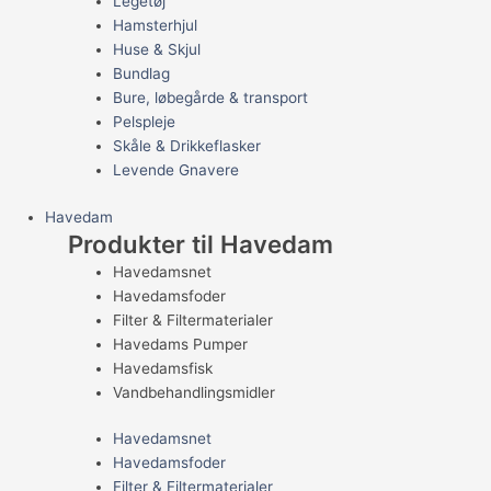
Legetøj
Hamsterhjul
Huse & Skjul
Bundlag
Bure, løbegårde & transport
Pelspleje
Skåle & Drikkeflasker
Levende Gnavere
Havedam
Produkter til Havedam
Havedamsnet
Havedamsfoder
Filter & Filtermaterialer
Havedams Pumper
Havedamsfisk
Vandbehandlingsmidler
Havedamsnet
Havedamsfoder
Filter & Filtermaterialer