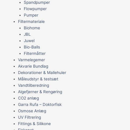
Spandpumper
Flowpumper
Pumper
Filtermateriale
Biohome
JBL
Juwel
Bio-Balls
Filtermåtter
Varmelegemer
Akvarie Bundlag
Dekorationer & Mallehuler
Måleudstyr & testsæt
Vandtilberedning
Algefjerner & Rengøring
CO2 anlæg
Garra Rufa – Doktorfisk
Osmose Anlæg
UV Filtrering
Fittings & Silikone
Fiskenet