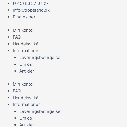
Gå
Main
(+45) 86 57 07 27
Gavekort
til
Menu
info@tropeland.dk
Tropeland
indholdet
Find os her
800,-
kr
Min konto
antal
FAQ
Handelsvilkår
Informationer
Leveringsbetingelser
Om os
Artikler
Min konto
FAQ
Handelsvilkår
Informationer
Leveringsbetingelser
Om os
Artikler