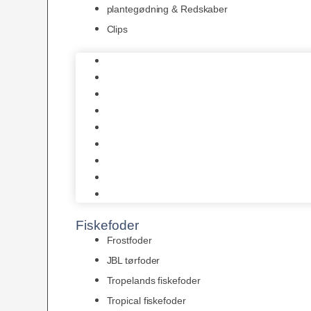
plantegødning & Redskaber
Clips
1-2-Grow/In Vitro
Aqua Decor
AquaFlora
Bundt planter
Moderplanter XL-planter
Planter i potter
Portioner (Mosser, Flydeplanter & Knolde)
plantegødning & Redskaber
Clips
Fiskefoder
Frostfoder
JBL tørfoder
Tropelands fiskefoder
Tropical fiskefoder