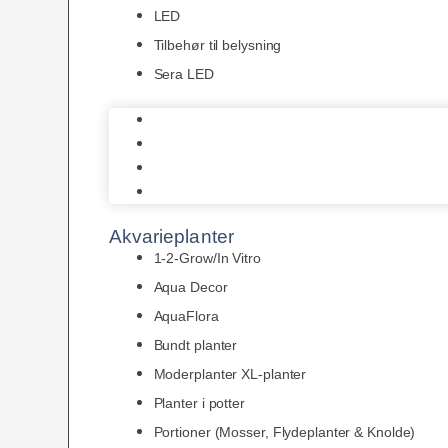
LED
Tilbehør til belysning
Sera LED
Juwel Belysning
LED
Tilbehør til belysning
Sera LED
Akvarieplanter
1-2-Grow/In Vitro
Aqua Decor
AquaFlora
Bundt planter
Moderplanter XL-planter
Planter i potter
Portioner (Mosser, Flydeplanter & Knolde)