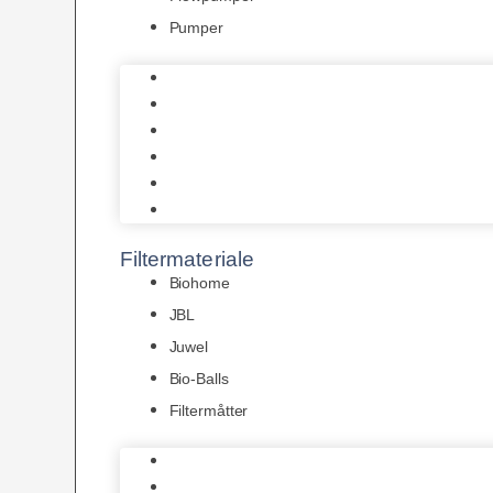
Pumper
Indvendige pumper
Luftpumper
Hængefiltre
Spandpumper
Flowpumper
Pumper
Filtermateriale
Biohome
JBL
Juwel
Bio-Balls
Filtermåtter
Biohome
JBL