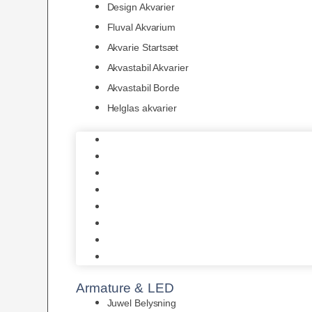
Design Akvarier
Fluval Akvarium
Akvarie Startsæt
Akvastabil Akvarier
Akvastabil Borde
Helglas akvarier
Juwel Akvarier
AquaMedic
Design Akvarier
Fluval Akvarium
Akvarie Startsæt
Akvastabil Akvarier
Akvastabil Borde
Helglas akvarier
Armature & LED
Juwel Belysning