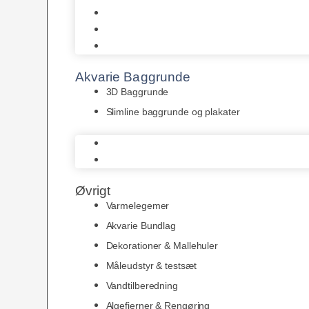
Juwel
Bio-Balls
Filtermåtter
Akvarie Baggrunde
3D Baggrunde
Slimline baggrunde og plakater
3D Baggrunde
Slimline baggrunde og plakater
Øvrigt
Varmelegemer
Akvarie Bundlag
Dekorationer & Mallehuler
Måleudstyr & testsæt
Vandtilberedning
Algefjerner & Rengøring