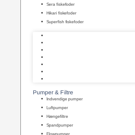
Sera fiskefoder
Hikari fiskefoder
Superfish fiskefoder
Frostfoder
JBL tørfoder
Tropelands fiskefoder
Tropical fiskefoder
Sera fiskefoder
Hikari fiskefoder
Superfish fiskefoder
Pumper & Filtre
Indvendige pumper
Luftpumper
Hængefiltre
Spandpumper
Flowpumper