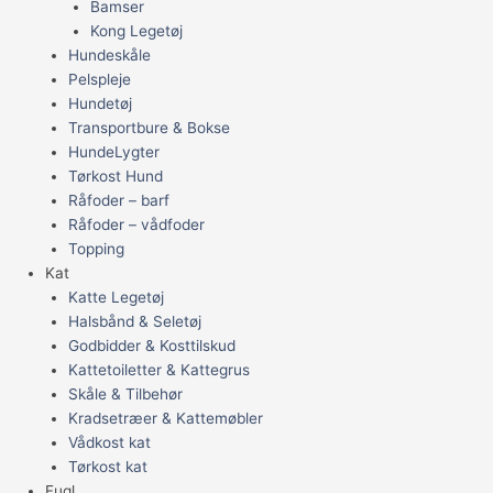
Bamser
Kong Legetøj
Hundeskåle
Pelspleje
Hundetøj
Transportbure & Bokse
HundeLygter
Tørkost Hund
Råfoder – barf
Råfoder – vådfoder
Topping
Kat
Katte Legetøj
Halsbånd & Seletøj
Godbidder & Kosttilskud
Kattetoiletter & Kattegrus
Skåle & Tilbehør
Kradsetræer & Kattemøbler
Vådkost kat
Tørkost kat
Fugl