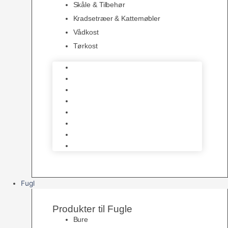
Skåle & Tilbehør
Kradsetræer & Kattemøbler
Vådkost
Tørkost
Katte Legetøj
Halsbånd & Seletøj
Godbidder & Kosttilskud
Kattetoiletter & Kattegrus
Skåle & Tilbehør
Kradsetræer & Kattemøbler
Vådkost
Tørkost
Fugl
Produkter til Fugle
Bure