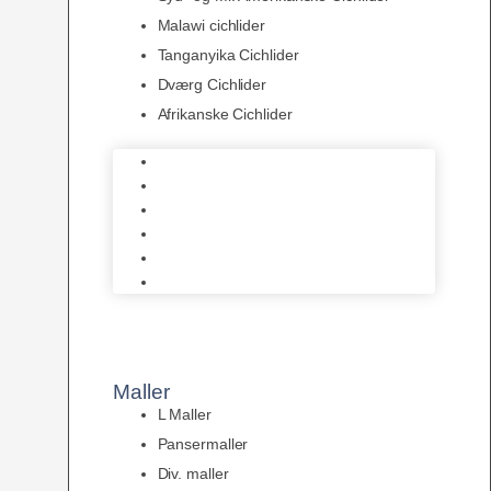
Malawi cichlider
Tanganyika Cichlider
Dværg Cichlider
Afrikanske Cichlider
Discusfisk
Syd- og Ml. Amerikanske Cichlider
Malawi cichlider
Tanganyika Cichlider
Dværg Cichlider
Afrikanske Cichlider
Maller
L Maller
Pansermaller
Div. maller