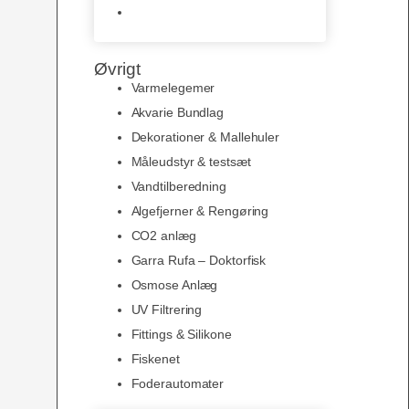
Slimline baggrunde og
plakater
Øvrigt
Varmelegemer
Akvarie Bundlag
Dekorationer & Mallehuler
Måleudstyr & testsæt
Vandtilberedning
Algefjerner & Rengøring
CO2 anlæg
Garra Rufa – Doktorfisk
Osmose Anlæg
UV Filtrering
Fittings & Silikone
Fiskenet
Foderautomater