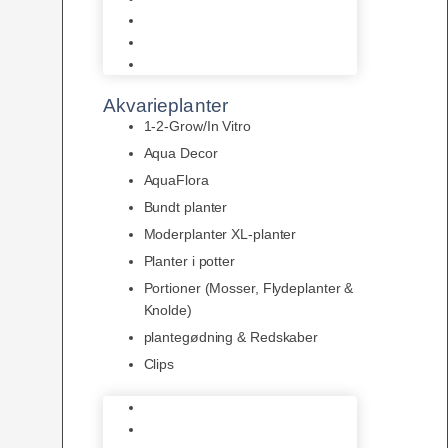
LED
Tilbehør til belysning
Sera LED
Akvarieplanter
1-2-Grow/In Vitro
Aqua Decor
AquaFlora
Bundt planter
Moderplanter XL-planter
Planter i potter
Portioner (Mosser, Flydeplanter &
Knolde)
plantegødning & Redskaber
Clips
1-2-Grow/In Vitro
Aqua Decor