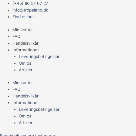
Gå
Main
Almindelig
Prisinterval:
(+45) 86 57 07 27
til
Menu
vandregræshopper
699,95 kr.
info@tropeland.dk
indholdet
-
til
Find os her
Locusta
1.199,95 kr.
Min konto
Migratoria
FAQ
Small
Handelsvilkår
ca.
Informationer
25
Leveringsbetingelser
stk.
Om os
antal
Artikler
Min konto
FAQ
Handelsvilkår
Informationer
Leveringsbetingelser
Om os
Artikler
Facebook-square
Instagram