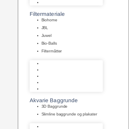
Pumper
Filtermateriale
Biohome
JBL
Juwel
Bio-Balls
Filtermåtter
Biohome
JBL
Juwel
Bio-Balls
Filtermåtter
Akvarie Baggrunde
3D Baggrunde
Slimline baggrunde og plakater
3D Baggrunde