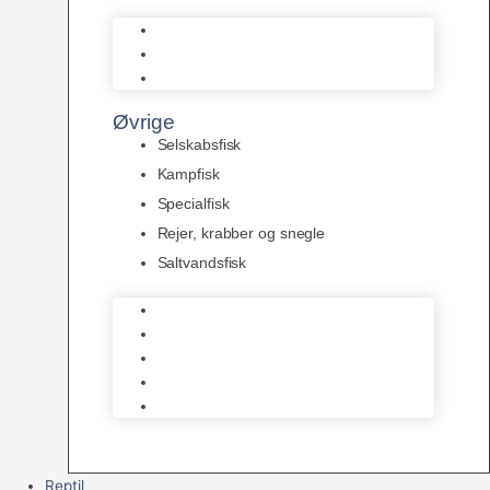
L Maller
Pansermaller
Div. maller
Øvrige
Selskabsfisk
Kampfisk
Specialfisk
Rejer, krabber og snegle
Saltvandsfisk
Selskabsfisk
Kampfisk
Specialfisk
Rejer, krabber og snegle
Saltvandsfisk
Reptil