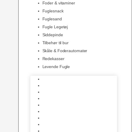
Foder & vitaminer
Fuglesnack
Fuglesand
Fugle Legetøj
Siddepinde
Tilbehør til bur
Skåle & Foderautomater
Redekasser
Levende Fugle
Bure
Foder & vitaminer
Fuglesnack
Fuglesand
Fugle Legetøj
Siddepinde
Tilbehør til bur
Skåle & Foderautomater
Redekasser