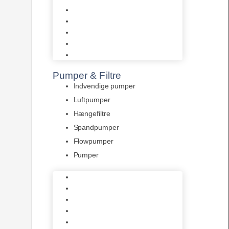
Tropelands fiskefoder
Tropical fiskefoder
Sera fiskefoder
Hikari fiskefoder
Superfish fiskefoder
Pumper & Filtre
Indvendige pumper
Luftpumper
Hængefiltre
Spandpumper
Flowpumper
Pumper
Indvendige pumper
Luftpumper
Hængefiltre
Spandpumper
Flowpumper