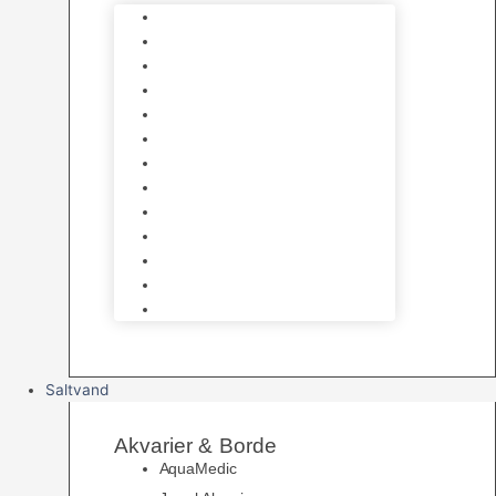
Varmelegemer
Akvarie Bundlag
Dekorationer & Mallehuler
Måleudstyr & testsæt
Vandtilberedning
Algefjerner & Rengøring
CO2 anlæg
Garra Rufa – Doktorfisk
Osmose Anlæg
UV Filtrering
Fittings & Silikone
Fiskenet
Foderautomater
Saltvand
Akvarier & Borde
AquaMedic