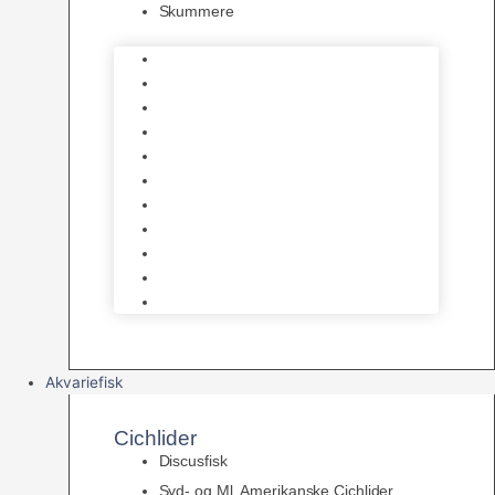
Skummere
Foder – Saltvand
LED Saltvand
Flowpumper
Måleudstyr
Vandtilberedning
Saltvands Tilbehør
Varmelegemer
Levende sten & bundlag
Osmose Anlæg
Reaktore
Skummere
Akvariefisk
Cichlider
Discusfisk
Syd- og Ml. Amerikanske Cichlider