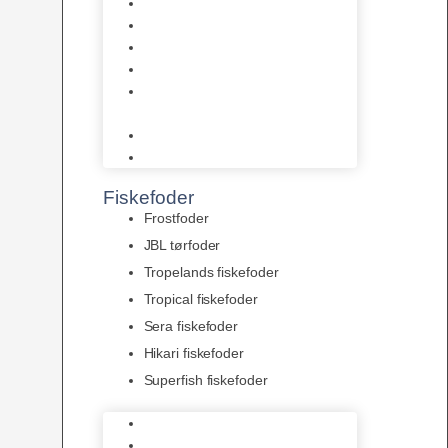
AquaFlora
Bundt planter
Moderplanter XL-planter
Planter i potter
Portioner (Mosser, Flydeplanter
& Knolde)
plantegødning & Redskaber
Clips
Fiskefoder
Frostfoder
JBL tørfoder
Tropelands fiskefoder
Tropical fiskefoder
Sera fiskefoder
Hikari fiskefoder
Superfish fiskefoder
Frostfoder
JBL tørfoder