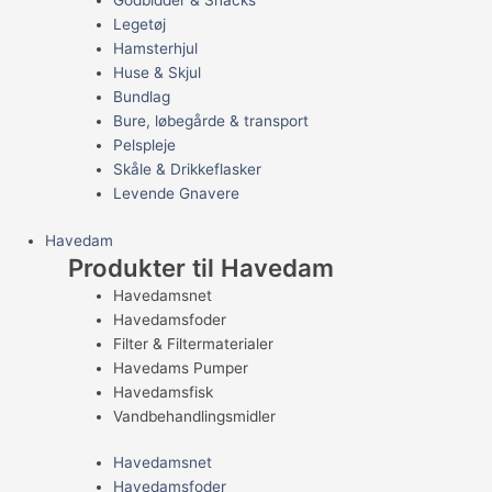
Godbidder & Snacks
Legetøj
Hamsterhjul
Huse & Skjul
Bundlag
Bure, løbegårde & transport
Pelspleje
Skåle & Drikkeflasker
Levende Gnavere
Havedam
Produkter til Havedam
Havedamsnet
Havedamsfoder
Filter & Filtermaterialer
Havedams Pumper
Havedamsfisk
Vandbehandlingsmidler
Havedamsnet
Havedamsfoder