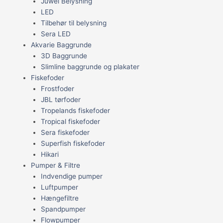
Juwel Belysning
LED
Tilbehør til belysning
Sera LED
Akvarie Baggrunde
3D Baggrunde
Slimline baggrunde og plakater
Fiskefoder
Frostfoder
JBL tørfoder
Tropelands fiskefoder
Tropical fiskefoder
Sera fiskefoder
Superfish fiskefoder
Hikari
Pumper & Filtre
Indvendige pumper
Luftpumper
Hængefiltre
Spandpumper
Flowpumper