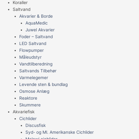
Koraller
Saltvand
Akvarier & Borde
AquaMedic
Juwel Akvarier
Foder – Saltvand
LED Saltvand
Flowpumper
Måleudstyr
Vandtilberedning
Saltvands Tilbehør
Varmelegemer
Levende sten & bundlag
Osmose Anlæg
Reaktore
Skummere
Akvariefisk
Cichlider
Discusfisk
Syd- og Ml. Amerikanske Cichlider
Malawi cichlider