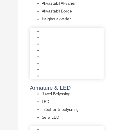
Akvastabil Akvarier
Akvastabil Borde
Helglas akvarier
Juwel Akvarier
AquaMedic
Design Akvarier
Fluval Akvarium
Akvarie Startsæt
Akvastabil Akvarier
Akvastabil Borde
Helglas akvarier
Armature & LED
Juwel Belysning
LED
Tilbehør til belysning
Sera LED
Juwel Belysning