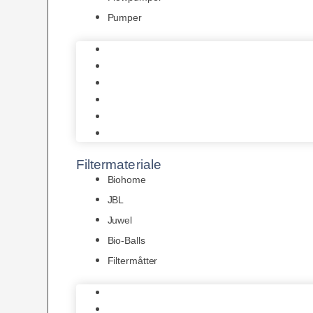
Pumper
Indvendige pumper
Luftpumper
Hængefiltre
Spandpumper
Flowpumper
Pumper
Filtermateriale
Biohome
JBL
Juwel
Bio-Balls
Filtermåtter
Biohome
JBL