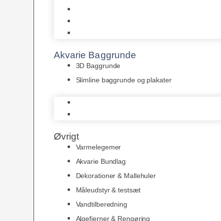
Juwel
Bio-Balls
Filtermåtter
Akvarie Baggrunde
3D Baggrunde
Slimline baggrunde og plakater
3D Baggrunde
Slimline baggrunde og plakater
Øvrigt
Varmelegemer
Akvarie Bundlag
Dekorationer & Mallehuler
Måleudstyr & testsæt
Vandtilberedning
Algefjerner & Rengøring