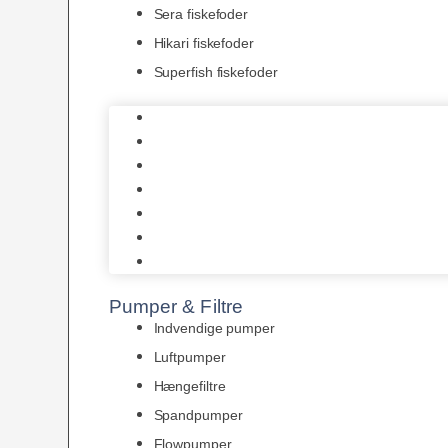
Sera fiskefoder
Hikari fiskefoder
Superfish fiskefoder
Frostfoder
JBL tørfoder
Tropelands fiskefoder
Tropical fiskefoder
Sera fiskefoder
Hikari fiskefoder
Superfish fiskefoder
Pumper & Filtre
Indvendige pumper
Luftpumper
Hængefiltre
Spandpumper
Flowpumper