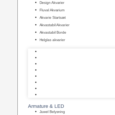
Design Akvarier
Fluval Akvarium
Akvarie Startsæt
Akvastabil Akvarier
Akvastabil Borde
Helglas akvarier
Juwel Akvarier
AquaMedic
Design Akvarier
Fluval Akvarium
Akvarie Startsæt
Akvastabil Akvarier
Akvastabil Borde
Helglas akvarier
Armature & LED
Juwel Belysning