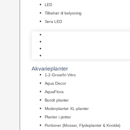
LED
Tilbehør til belysning
Sera LED
Juwel Belysning
LED
Tilbehør til belysning
Sera LED
Akvarieplanter
1-2-Grow/In Vitro
Aqua Decor
AquaFlora
Bundt planter
Moderplanter XL-planter
Planter i potter
Portioner (Mosser, Flydeplanter & Knolde)