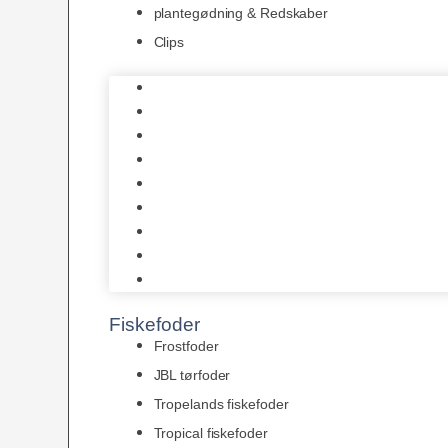
plantegødning & Redskaber
Clips
1-2-Grow/In Vitro
Aqua Decor
AquaFlora
Bundt planter
Moderplanter XL-planter
Planter i potter
Portioner (Mosser, Flydeplanter & Knolde)
plantegødning & Redskaber
Clips
Fiskefoder
Frostfoder
JBL tørfoder
Tropelands fiskefoder
Tropical fiskefoder