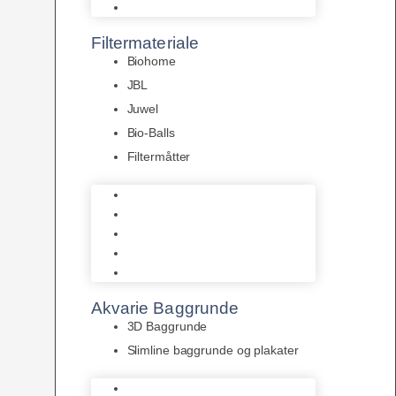
Pumper
Filtermateriale
Biohome
JBL
Juwel
Bio-Balls
Filtermåtter
Biohome
JBL
Juwel
Bio-Balls
Filtermåtter
Akvarie Baggrunde
3D Baggrunde
Slimline baggrunde og plakater
3D Baggrunde