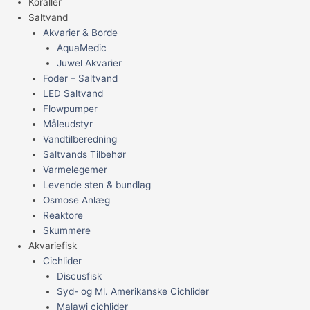
Koraller
Saltvand
Akvarier & Borde
AquaMedic
Juwel Akvarier
Foder – Saltvand
LED Saltvand
Flowpumper
Måleudstyr
Vandtilberedning
Saltvands Tilbehør
Varmelegemer
Levende sten & bundlag
Osmose Anlæg
Reaktore
Skummere
Akvariefisk
Cichlider
Discusfisk
Syd- og Ml. Amerikanske Cichlider
Malawi cichlider