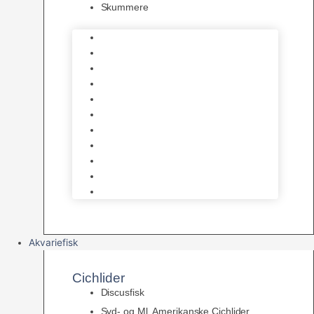
Skummere
Foder – Saltvand
LED Saltvand
Flowpumper
Måleudstyr
Vandtilberedning
Saltvands Tilbehør
Varmelegemer
Levende sten & bundlag
Osmose Anlæg
Reaktore
Skummere
Akvariefisk
Cichlider
Discusfisk
Syd- og Ml. Amerikanske Cichlider