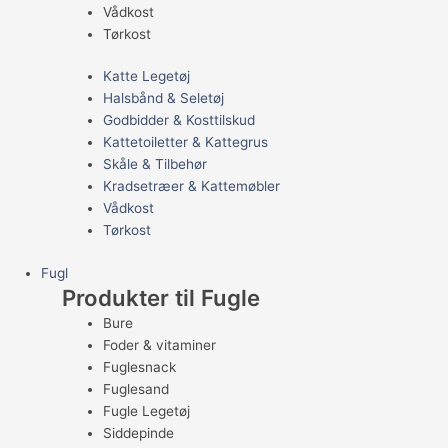
Vådkost
Tørkost
Katte Legetøj
Halsbånd & Seletøj
Godbidder & Kosttilskud
Kattetoiletter & Kattegrus
Skåle & Tilbehør
Kradsetræer & Kattemøbler
Vådkost
Tørkost
Fugl
Produkter til Fugle
Bure
Foder & vitaminer
Fuglesnack
Fuglesand
Fugle Legetøj
Siddepinde