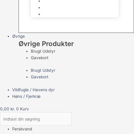
Havedams Pumper
Havedamsfisk
Vandbehandlingsmidler
Øvrige
Øvrige Produkter
Brugt Udstyr
Gavekort
Brugt Udstyr
Gavekort
Vildfugle / Havens dyr
Høns / Fjerkræ
0,00
kr.
0
Kurv
Ferskvand