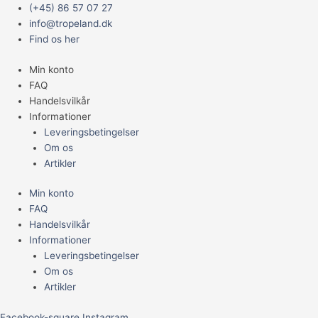
Gå
Main
Prisinterval:
(+45) 86 57 07 27
til
Menu
1.849,95 kr.
info@tropeland.dk
indholdet
til
Find os her
6.699,95 kr.
Min konto
FAQ
Handelsvilkår
Informationer
Leveringsbetingelser
Om os
Artikler
Min konto
FAQ
Handelsvilkår
Informationer
Leveringsbetingelser
Om os
Artikler
Facebook-square
Instagram