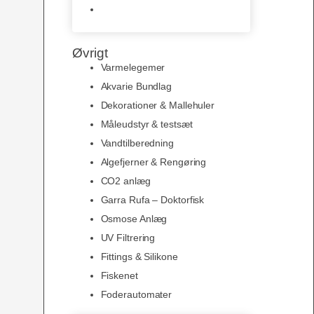
Slimline baggrunde og
plakater
Øvrigt
Varmelegemer
Akvarie Bundlag
Dekorationer & Mallehuler
Måleudstyr & testsæt
Vandtilberedning
Algefjerner & Rengøring
CO2 anlæg
Garra Rufa – Doktorfisk
Osmose Anlæg
UV Filtrering
Fittings & Silikone
Fiskenet
Foderautomater