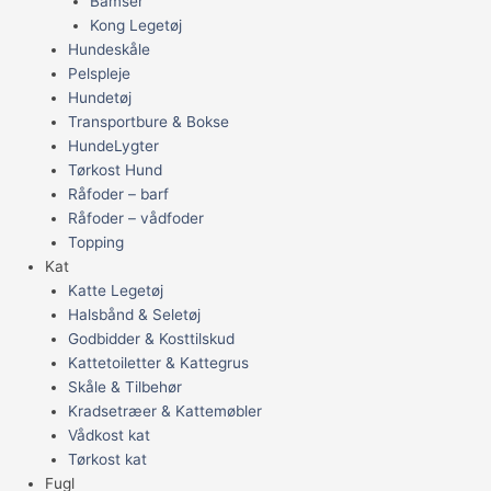
Bamser
Kong Legetøj
Hundeskåle
Pelspleje
Hundetøj
Transportbure & Bokse
HundeLygter
Tørkost Hund
Råfoder – barf
Råfoder – vådfoder
Topping
Kat
Katte Legetøj
Halsbånd & Seletøj
Godbidder & Kosttilskud
Kattetoiletter & Kattegrus
Skåle & Tilbehør
Kradsetræer & Kattemøbler
Vådkost kat
Tørkost kat
Fugl