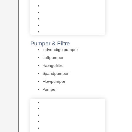
Tropelands fiskefoder
Tropical fiskefoder
Sera fiskefoder
Hikari fiskefoder
Superfish fiskefoder
Pumper & Filtre
Indvendige pumper
Luftpumper
Hængefiltre
Spandpumper
Flowpumper
Pumper
Indvendige pumper
Luftpumper
Hængefiltre
Spandpumper
Flowpumper