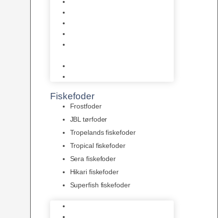
AquaFlora
Bundt planter
Moderplanter XL-planter
Planter i potter
Portioner (Mosser, Flydeplanter
& Knolde)
plantegødning & Redskaber
Clips
Fiskefoder
Frostfoder
JBL tørfoder
Tropelands fiskefoder
Tropical fiskefoder
Sera fiskefoder
Hikari fiskefoder
Superfish fiskefoder
Frostfoder
JBL tørfoder