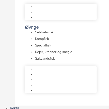
L Maller
Pansermaller
Div. maller
Øvrige
Selskabsfisk
Kampfisk
Specialfisk
Rejer, krabber og snegle
Saltvandsfisk
Selskabsfisk
Kampfisk
Specialfisk
Rejer, krabber og snegle
Saltvandsfisk
Reptil