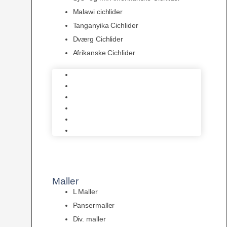
Malawi cichlider
Tanganyika Cichlider
Dværg Cichlider
Afrikanske Cichlider
Discusfisk
Syd- og Ml. Amerikanske Cichlider
Malawi cichlider
Tanganyika Cichlider
Dværg Cichlider
Afrikanske Cichlider
Maller
L Maller
Pansermaller
Div. maller