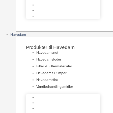
Pelspleje
Skåle & Drikkeflasker
Levende Gnavere
Havedam
Produkter til Havedam
Havedamsnet
Havedamsfoder
Filter & Filtermaterialer
Havedams Pumper
Havedamsfisk
Vandbehandlingsmidler
Havedamsnet
Havedamsfoder
Filter & Filtermaterialer