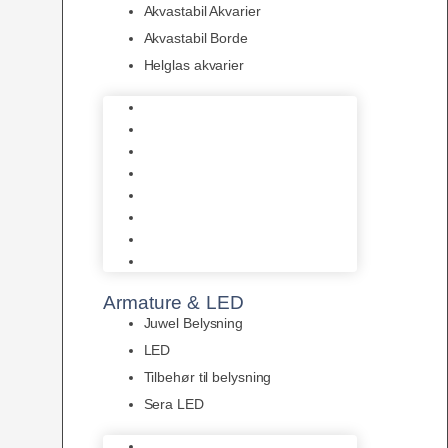
Akvastabil Akvarier
Akvastabil Borde
Helglas akvarier
Juwel Akvarier
AquaMedic
Design Akvarier
Fluval Akvarium
Akvarie Startsæt
Akvastabil Akvarier
Akvastabil Borde
Helglas akvarier
Armature & LED
Juwel Belysning
LED
Tilbehør til belysning
Sera LED
Juwel Belysning