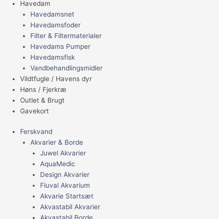
Havedam
Havedamsnet
Havedamsfoder
Filter & Filtermaterialer
Havedams Pumper
Havedamsfisk
Vandbehandlingsmidler
Vildtfugle / Havens dyr
Høns / Fjerkræ
Outlet & Brugt
Gavekort
Ferskvand
Akvarier & Borde
Juwel Akvarier
AquaMedic
Design Akvarier
Fluval Akvarium
Akvarie Startsæt
Akvastabil Akvarier
Akvastabil Borde