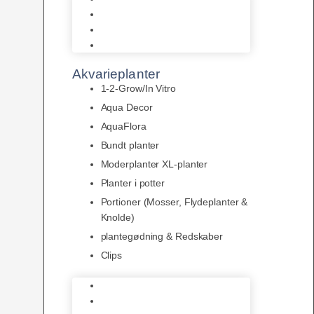
LED
Tilbehør til belysning
Sera LED
Akvarieplanter
1-2-Grow/In Vitro
Aqua Decor
AquaFlora
Bundt planter
Moderplanter XL-planter
Planter i potter
Portioner (Mosser, Flydeplanter &
Knolde)
plantegødning & Redskaber
Clips
1-2-Grow/In Vitro
Aqua Decor