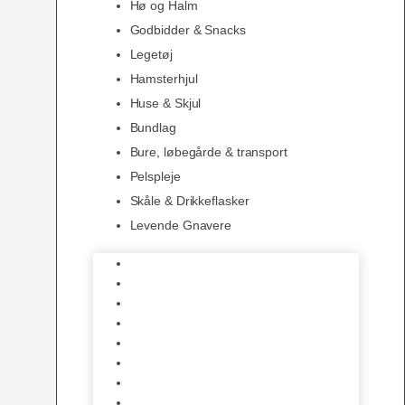
Hø og Halm
Godbidder & Snacks
Legetøj
Hamsterhjul
Huse & Skjul
Bundlag
Bure, løbegårde & transport
Pelspleje
Skåle & Drikkeflasker
Levende Gnavere
Foder
Hø og Halm
Godbidder & Snacks
Legetøj
Hamsterhjul
Huse & Skjul
Bundlag
Bure, løbegårde & transport