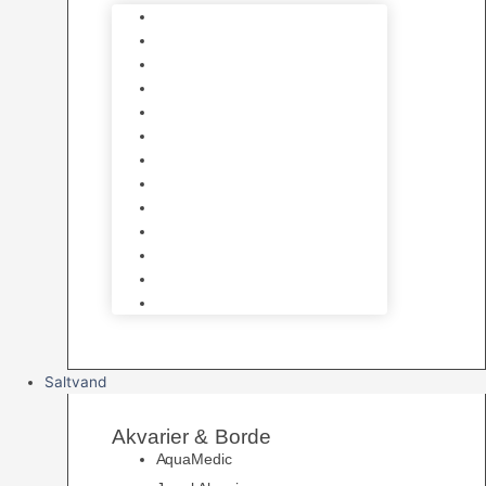
Varmelegemer
Akvarie Bundlag
Dekorationer & Mallehuler
Måleudstyr & testsæt
Vandtilberedning
Algefjerner & Rengøring
CO2 anlæg
Garra Rufa – Doktorfisk
Osmose Anlæg
UV Filtrering
Fittings & Silikone
Fiskenet
Foderautomater
Saltvand
Akvarier & Borde
AquaMedic