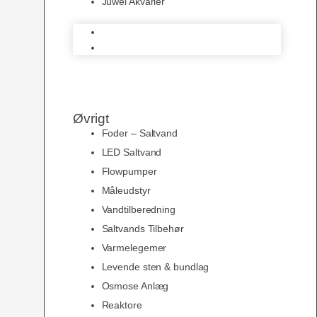
Juwel Akvarier
AquaMedic
Juwel Akvarier
Øvrigt
Foder – Saltvand
LED Saltvand
Flowpumper
Måleudstyr
Vandtilberedning
Saltvands Tilbehør
Varmelegemer
Levende sten & bundlag
Osmose Anlæg
Reaktore