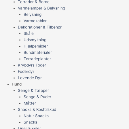
Terrarier & Borde
Varmelamper & Belysning
Belysning
Varmekabler
Dekorationer & Tilbehør
Skåle
Udsmykning
Hjælpemidler
Bundmaterialer
Terrarieplanter
Krybdyrs Foder
Foderdyr
Levende Dyr
Hund
Senge & Tæpper
Senge & Puder
Måtter
Snacks & Kosttilskud
Natur Snacks
Snacks
Liner & seler