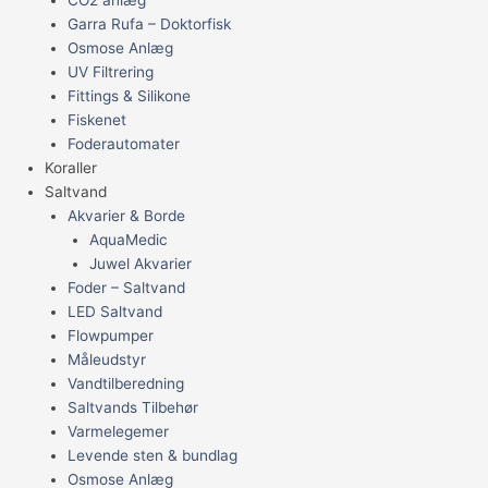
CO2 anlæg
Garra Rufa – Doktorfisk
Osmose Anlæg
UV Filtrering
Fittings & Silikone
Fiskenet
Foderautomater
Koraller
Saltvand
Akvarier & Borde
AquaMedic
Juwel Akvarier
Foder – Saltvand
LED Saltvand
Flowpumper
Måleudstyr
Vandtilberedning
Saltvands Tilbehør
Varmelegemer
Levende sten & bundlag
Osmose Anlæg