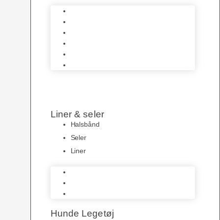
Hundeskåle
Pelspleje
Hundetøj
Transportbure & Bokse
HundeLygter
Hundeposer
Liner & seler
Halsbånd
Seler
Liner
Halsbånd
Seler
Liner
Hunde Legetøj