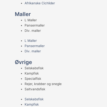
Afrikanske Cichlider
Maller
L Maller
Pansermaller
Div. maller
L Maller
Pansermaller
Div. maller
Øvrige
Selskabsfisk
Kampfisk
Specialfisk
Rejer, krabber og snegle
Saltvandsfisk
Selskabsfisk
Kampfisk