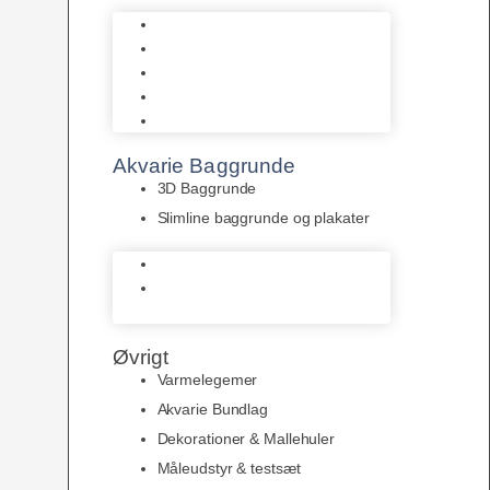
Biohome
JBL
Juwel
Bio-Balls
Filtermåtter
Akvarie Baggrunde
3D Baggrunde
Slimline baggrunde og plakater
3D Baggrunde
Slimline baggrunde og
plakater
Øvrigt
Varmelegemer
Akvarie Bundlag
Dekorationer & Mallehuler
Måleudstyr & testsæt