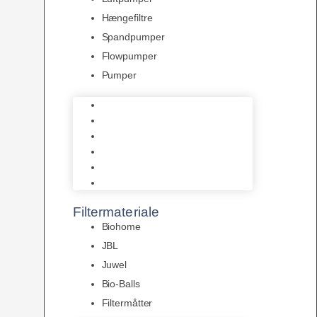
Hængefiltre
Spandpumper
Flowpumper
Pumper
Indvendige pumper
Luftpumper
Hængefiltre
Spandpumper
Flowpumper
Pumper
Filtermateriale
Biohome
JBL
Juwel
Bio-Balls
Filtermåtter