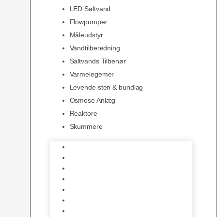
LED Saltvand
Flowpumper
Måleudstyr
Vandtilberedning
Saltvands Tilbehør
Varmelegemer
Levende sten & bundlag
Osmose Anlæg
Reaktore
Skummere
Foder – Saltvand
LED Saltvand
Flowpumper
Måleudstyr
Vandtilberedning
Saltvands Tilbehør
Varmelegemer