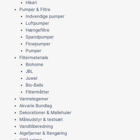
Hikari
Pumper & Filtre
Indvendige pumper
Luftpumper
Hængefiltre
Spandpumper
Flowpumper
Pumper
Filtermateriale
Biohome
JBL
Juwel
Bio-Balls
Filtermåtter
Varmelegemer
Akvarie Bundlag
Dekorationer & Mallehuler
Måleudstyr & testsæt
Vandtilberedning
Algefjerner & Rengøring