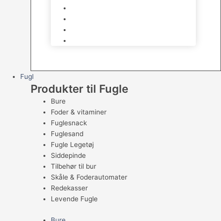
Skåle & Tilbehør
Kradsetræer & Kattemøbler
Vådkost
Tørkost
Fugl
Produkter til Fugle
Bure
Foder & vitaminer
Fuglesnack
Fuglesand
Fugle Legetøj
Siddepinde
Tilbehør til bur
Skåle & Foderautomater
Redekasser
Levende Fugle
Bure