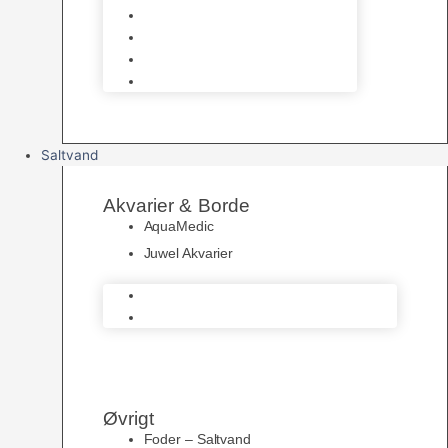
UV Filtrering
Fittings & Silikone
Fiskenet
Foderautomater
Saltvand
Akvarier & Borde
AquaMedic
Juwel Akvarier
AquaMedic
Juwel Akvarier
Øvrigt
Foder – Saltvand