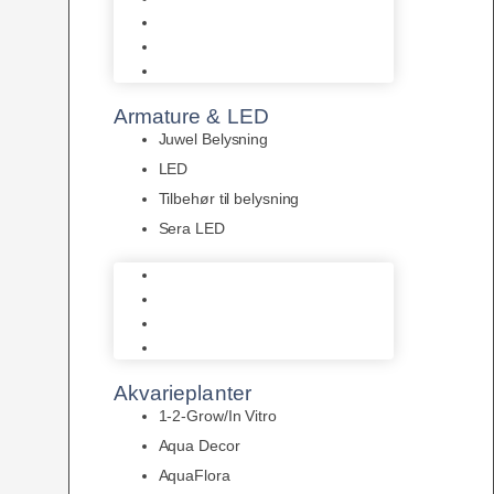
Akvastabil Akvarier
Akvastabil Borde
Helglas akvarier
Armature & LED
Juwel Belysning
LED
Tilbehør til belysning
Sera LED
Juwel Belysning
LED
Tilbehør til belysning
Sera LED
Akvarieplanter
1-2-Grow/In Vitro
Aqua Decor
AquaFlora