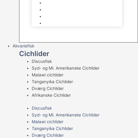
Levende sten & bundlag
Osmose Anlæg
Reaktore
Skummere
Akvariefisk
Cichlider
Discusfisk
Syd- og Ml. Amerikanske Cichlider
Malawi cichlider
Tanganyika Cichlider
Dværg Cichlider
Afrikanske Cichlider
Discusfisk
Syd- og Ml. Amerikanske Cichlider
Malawi cichlider
Tanganyika Cichlider
Dværg Cichlider