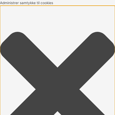
Gå
Marketing
Statistikker
Præferencer
Funktionsdygtig
Administrer samtykke til cookies
til
indholdet