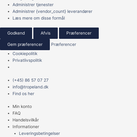
Administrer tjenester
Administrer {vendor_count} leverandører
Læs mere om disse formål
Godkend
Afvis
Præferencer
Gem præferencer
Præferencer
Cookiepolitik
Privatlivspolitik
Main
Dashi
(+45) 86 57 07 27
Menu
Delights
info@tropeland.dk
Silky
Find os her
Broth
Min konto
kylling/ost
FAQ
50gr
Handelsvilkår
antal
Informationer
Leveringsbetingelser