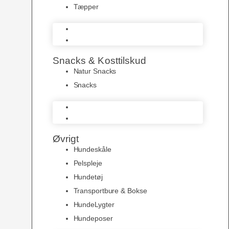
Tæpper
Senge & Puder
Tæpper
Snacks & Kosttilskud
Natur Snacks
Snacks
Natur Snacks
Snacks
Øvrigt
Hundeskåle
Pelspleje
Hundetøj
Transportbure & Bokse
HundeLygter
Hundeposer