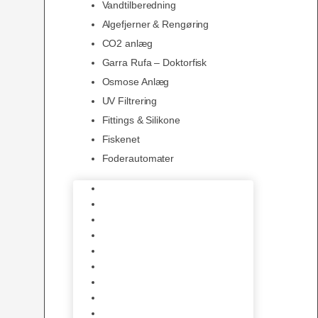
Vandtilberedning
Algefjerner & Rengøring
CO2 anlæg
Garra Rufa – Doktorfisk
Osmose Anlæg
UV Filtrering
Fittings & Silikone
Fiskenet
Foderautomater
Varmelegemer
Akvarie Bundlag
Dekorationer & Mallehuler
Måleudstyr & testsæt
Vandtilberedning
Algefjerner & Rengøring
CO2 anlæg
Garra Rufa – Doktorfisk
Osmose Anlæg