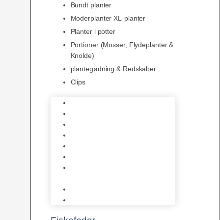
Bundt planter
Moderplanter XL-planter
Planter i potter
Portioner (Mosser, Flydeplanter &
Knolde)
plantegødning & Redskaber
Clips
1-2-Grow/In Vitro
Aqua Decor
AquaFlora
Bundt planter
Moderplanter XL-planter
Planter i potter
Portioner (Mosser, Flydeplanter
& Knolde)
plantegødning & Redskaber
Clips