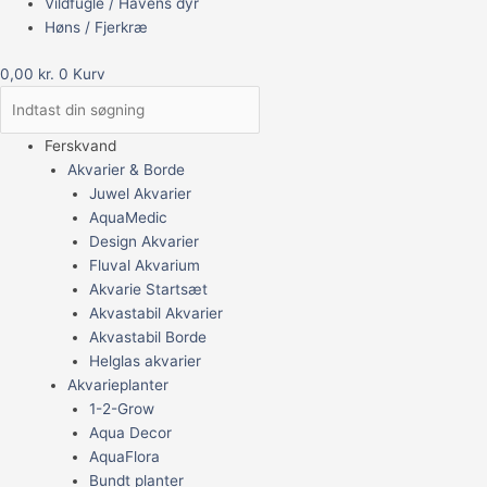
Vildfugle / Havens dyr
Høns / Fjerkræ
0,00
kr.
0
Kurv
Ferskvand
Akvarier & Borde
Juwel Akvarier
AquaMedic
Design Akvarier
Fluval Akvarium
Akvarie Startsæt
Akvastabil Akvarier
Akvastabil Borde
Helglas akvarier
Akvarieplanter
1-2-Grow
Aqua Decor
AquaFlora
Bundt planter