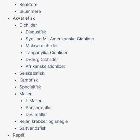
Reaktore
Skummere
Akvariefisk
Cichlider
Discusfisk
Syd- og Ml. Amerikanske Cichlider
Malawi cichlider
Tanganyika Cichlider
Dværg Cichlider
Afrikanske Cichlider
Selskabsfisk
Kampfisk
Specialfisk
Maller
L Maller
Pansermaller
Div. maller
Rejer, krabber og snegle
Saltvandsfisk
Reptil