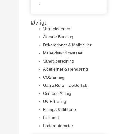
Slimline baggrunde og
plakater
Øvrigt
Varmelegemer
Akvarie Bundlag
Dekorationer & Mallehuler
Måleudstyr & testsæt
Vandtilberedning
Algefjerner & Rengøring
CO2 anlæg
Garra Rufa – Doktorfisk
Osmose Anlæg
UV Filtrering
Fittings & Silikone
Fiskenet
Foderautomater