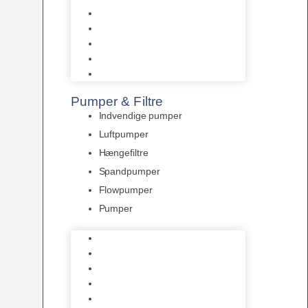
Tropelands fiskefoder
Tropical fiskefoder
Sera fiskefoder
Hikari fiskefoder
Superfish fiskefoder
Pumper & Filtre
Indvendige pumper
Luftpumper
Hængefiltre
Spandpumper
Flowpumper
Pumper
Indvendige pumper
Luftpumper
Hængefiltre
Spandpumper
Flowpumper