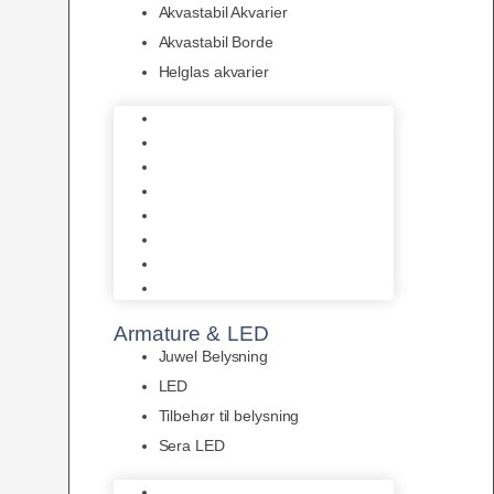
Akvastabil Akvarier
Akvastabil Borde
Helglas akvarier
Juwel Akvarier
AquaMedic
Design Akvarier
Fluval Akvarium
Akvarie Startsæt
Akvastabil Akvarier
Akvastabil Borde
Helglas akvarier
Armature & LED
Juwel Belysning
LED
Tilbehør til belysning
Sera LED
Juwel Belysning