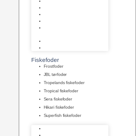
AquaFlora
Bundt planter
Moderplanter XL-planter
Planter i potter
Portioner (Mosser, Flydeplanter
& Knolde)
plantegødning & Redskaber
Clips
Fiskefoder
Frostfoder
JBL tørfoder
Tropelands fiskefoder
Tropical fiskefoder
Sera fiskefoder
Hikari fiskefoder
Superfish fiskefoder
Frostfoder
JBL tørfoder