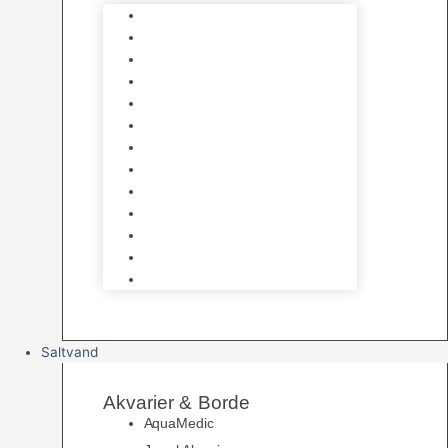
Varmelegemer
Akvarie Bundlag
Dekorationer & Mallehuler
Måleudstyr & testsæt
Vandtilberedning
Algefjerner & Rengøring
CO2 anlæg
Garra Rufa – Doktorfisk
Osmose Anlæg
UV Filtrering
Fittings & Silikone
Fiskenet
Foderautomater
Saltvand
Akvarier & Borde
AquaMedic