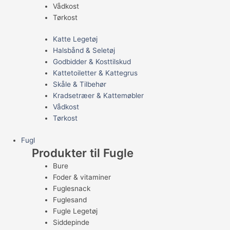
Vådkost
Tørkost
Katte Legetøj
Halsbånd & Seletøj
Godbidder & Kosttilskud
Kattetoiletter & Kattegrus
Skåle & Tilbehør
Kradsetræer & Kattemøbler
Vådkost
Tørkost
Fugl
Produkter til Fugle
Bure
Foder & vitaminer
Fuglesnack
Fuglesand
Fugle Legetøj
Siddepinde