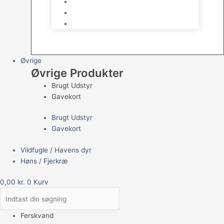
Havedams Pumper
Havedamsfisk
Vandbehandlingsmidler
Øvrige
Øvrige Produkter
Brugt Udstyr
Gavekort
Brugt Udstyr
Gavekort
Vildfugle / Havens dyr
Høns / Fjerkræ
0,00
kr.
0
Kurv
Ferskvand