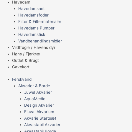
Havedam
Havedamsnet
Havedamsfoder
Filter & Filtermaterialer
Havedams Pumper
Havedamsfisk
Vandbehandlingsmidler
Vildtfugle / Havens dyr
Høns / Fjerkræ
Outlet & Brugt
Gavekort
Ferskvand
Akvarier & Borde
Juwel Akvarier
AquaMedic
Design Akvarier
Fluval Akvarium
Akvarie Startsæt
Akvastabil Akvarier
Akvastabil Borde