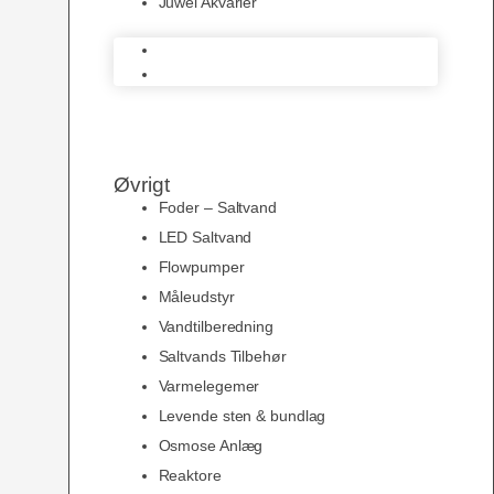
Juwel Akvarier
AquaMedic
Juwel Akvarier
Øvrigt
Foder – Saltvand
LED Saltvand
Flowpumper
Måleudstyr
Vandtilberedning
Saltvands Tilbehør
Varmelegemer
Levende sten & bundlag
Osmose Anlæg
Reaktore