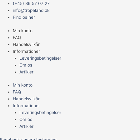
Gå
Main
(+45) 86 57 07 27
til
Menu
info@tropeland.dk
indholdet
Find os her
Min konto
FAQ
Handelsvilkår
Informationer
Leveringsbetingelser
Om os
Artikler
Min konto
FAQ
Handelsvilkår
Informationer
Leveringsbetingelser
Om os
Artikler
Facebook-square
Instagram