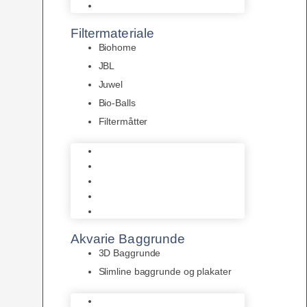
Pumper
Filtermateriale
Biohome
JBL
Juwel
Bio-Balls
Filtermåtter
Biohome
JBL
Juwel
Bio-Balls
Filtermåtter
Akvarie Baggrunde
3D Baggrunde
Slimline baggrunde og plakater
3D Baggrunde