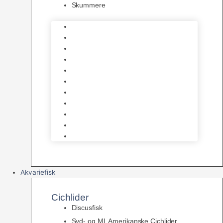
Skummere
Foder – Saltvand
LED Saltvand
Flowpumper
Måleudstyr
Vandtilberedning
Saltvands Tilbehør
Varmelegemer
Levende sten & bundlag
Osmose Anlæg
Reaktore
Skummere
Akvariefisk
Cichlider
Discusfisk
Syd- og Ml. Amerikanske Cichlider