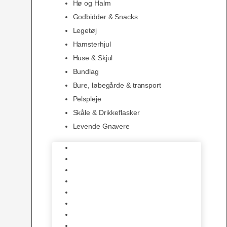
Hø og Halm
Godbidder & Snacks
Legetøj
Hamsterhjul
Huse & Skjul
Bundlag
Bure, løbegårde & transport
Pelspleje
Skåle & Drikkeflasker
Levende Gnavere
Foder
Hø og Halm
Godbidder & Snacks
Legetøj
Hamsterhjul
Huse & Skjul
Bundlag
Bure, løbegårde & transport