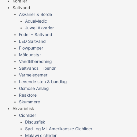
Koraller
Saltvand
Akvarier & Borde
AquaMedic
Juwel Akvarier
Foder – Saltvand
LED Saltvand
Flowpumper
Måleudstyr
Vandtilberedning
Saltvands Tilbehør
Varmelegemer
Levende sten & bundlag
Osmose Anlæg
Reaktore
Skummere
Akvariefisk
Cichlider
Discusfisk
Syd- og Ml. Amerikanske Cichlider
Malawi cichlider