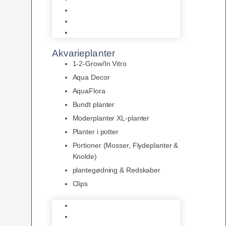
LED
Tilbehør til belysning
Sera LED
Akvarieplanter
1-2-Grow/In Vitro
Aqua Decor
AquaFlora
Bundt planter
Moderplanter XL-planter
Planter i potter
Portioner (Mosser, Flydeplanter &
Knolde)
plantegødning & Redskaber
Clips
1-2-Grow/In Vitro
Aqua Decor