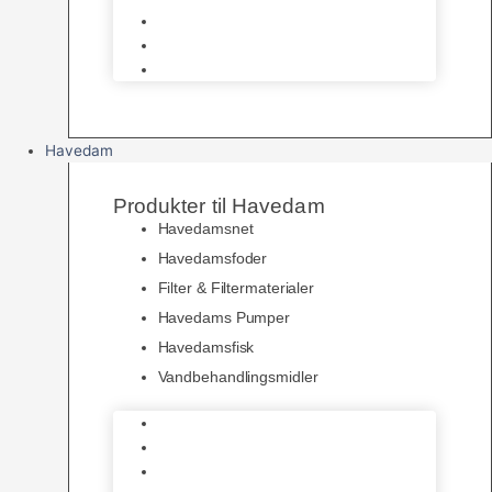
Pelspleje
Skåle & Drikkeflasker
Levende Gnavere
Havedam
Produkter til Havedam
Havedamsnet
Havedamsfoder
Filter & Filtermaterialer
Havedams Pumper
Havedamsfisk
Vandbehandlingsmidler
Havedamsnet
Havedamsfoder
Filter & Filtermaterialer