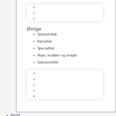
L Maller
Pansermaller
Div. maller
Øvrige
Selskabsfisk
Kampfisk
Specialfisk
Rejer, krabber og snegle
Saltvandsfisk
Selskabsfisk
Kampfisk
Specialfisk
Rejer, krabber og snegle
Saltvandsfisk
Reptil