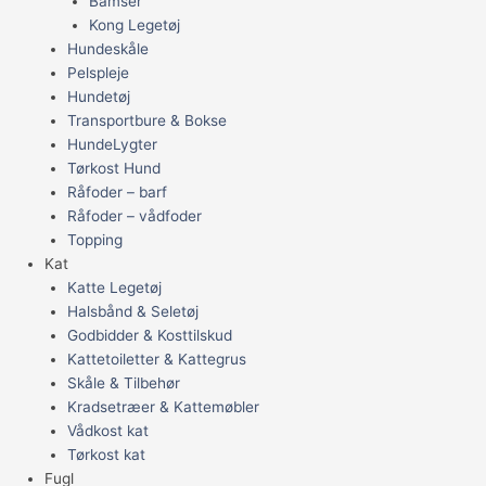
Bamser
Kong Legetøj
Hundeskåle
Pelspleje
Hundetøj
Transportbure & Bokse
HundeLygter
Tørkost Hund
Råfoder – barf
Råfoder – vådfoder
Topping
Kat
Katte Legetøj
Halsbånd & Seletøj
Godbidder & Kosttilskud
Kattetoiletter & Kattegrus
Skåle & Tilbehør
Kradsetræer & Kattemøbler
Vådkost kat
Tørkost kat
Fugl