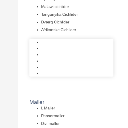
Malawi cichlider
Tanganyika Cichlider
Dværg Cichlider
Afrikanske Cichlider
Discusfisk
Syd- og Ml. Amerikanske Cichlider
Malawi cichlider
Tanganyika Cichlider
Dværg Cichlider
Afrikanske Cichlider
Maller
L Maller
Pansermaller
Div. maller