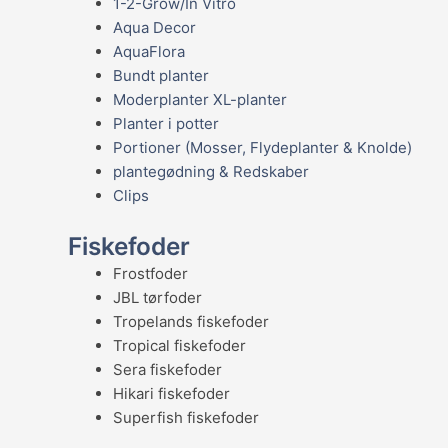
1-2-Grow/In Vitro
Aqua Decor
AquaFlora
Bundt planter
Moderplanter XL-planter
Planter i potter
Portioner (Mosser, Flydeplanter & Knolde)
plantegødning & Redskaber
Clips
Fiskefoder
Frostfoder
JBL tørfoder
Tropelands fiskefoder
Tropical fiskefoder
Sera fiskefoder
Hikari fiskefoder
Superfish fiskefoder