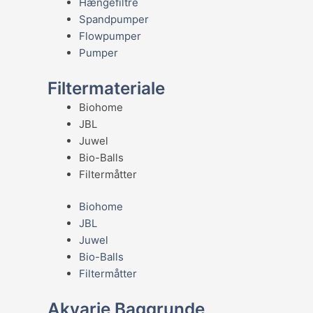
Hængefiltre
Spandpumper
Flowpumper
Pumper
Filtermateriale
Biohome
JBL
Juwel
Bio-Balls
Filtermåtter
Biohome
JBL
Juwel
Bio-Balls
Filtermåtter
Akvarie Baggrunde