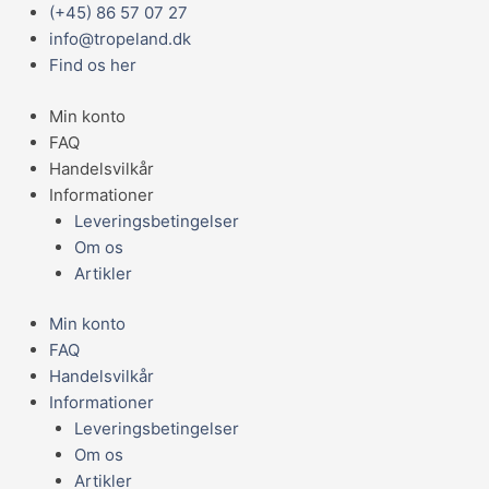
Gå
Main
(+45) 86 57 07 27
JBL
til
Menu
info@tropeland.dk
Nano-
indholdet
Find os her
Biotopol
15
Min konto
ml
FAQ
antal
Handelsvilkår
Informationer
Leveringsbetingelser
Om os
Artikler
Min konto
FAQ
Handelsvilkår
Informationer
Leveringsbetingelser
Om os
Artikler