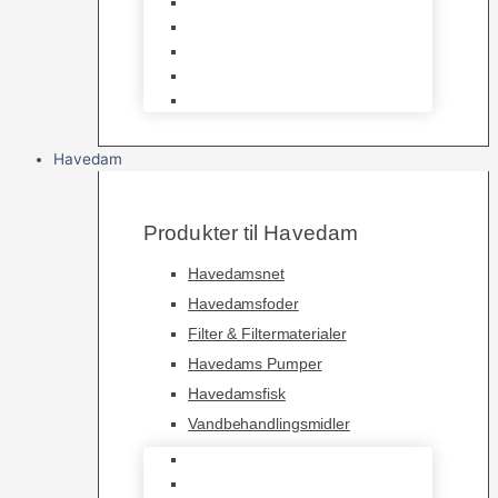
Bundlag
Bure, løbegårde & transport
Pelspleje
Skåle & Drikkeflasker
Levende Gnavere
Havedam
Produkter til Havedam
Havedamsnet
Havedamsfoder
Filter & Filtermaterialer
Havedams Pumper
Havedamsfisk
Vandbehandlingsmidler
Havedamsnet
Havedamsfoder