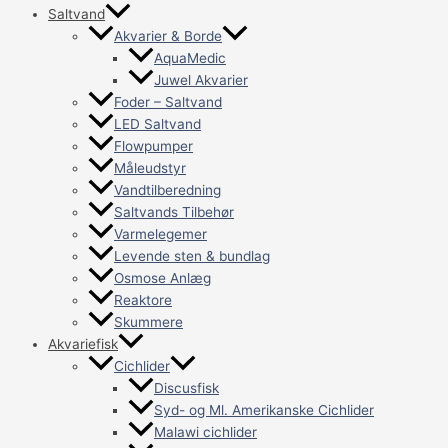
Saltvand
Akvarier & Borde
AquaMedic
Juwel Akvarier
Foder – Saltvand
LED Saltvand
Flowpumper
Måleudstyr
Vandtilberedning
Saltvands Tilbehør
Varmelegemer
Levende sten & bundlag
Osmose Anlæg
Reaktore
Skummere
Akvariefisk
Cichlider
Discusfisk
Syd- og Ml. Amerikanske Cichlider
Malawi cichlider