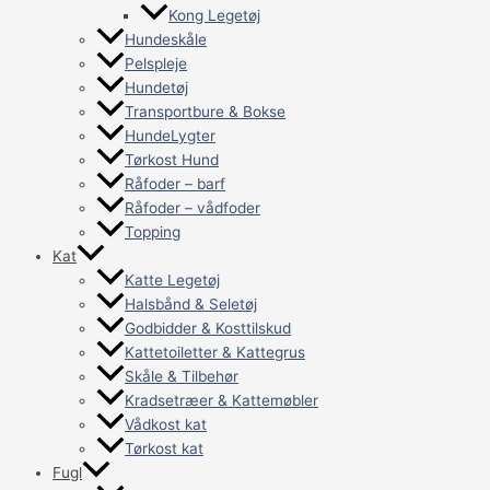
Kong Legetøj
Hundeskåle
Pelspleje
Hundetøj
Transportbure & Bokse
HundeLygter
Tørkost Hund
Råfoder – barf
Råfoder – vådfoder
Topping
Kat
Katte Legetøj
Halsbånd & Seletøj
Godbidder & Kosttilskud
Kattetoiletter & Kattegrus
Skåle & Tilbehør
Kradsetræer & Kattemøbler
Vådkost kat
Tørkost kat
Fugl