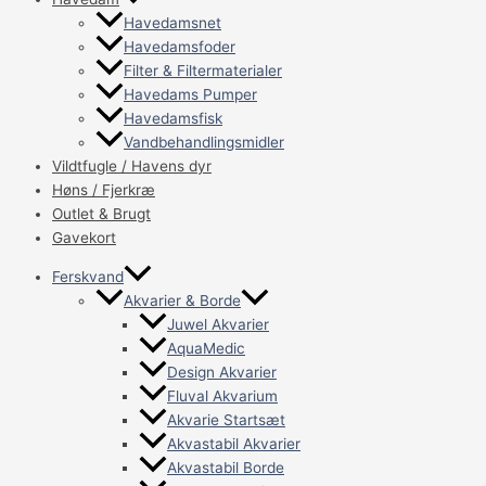
Havedamsnet
Havedamsfoder
Filter & Filtermaterialer
Havedams Pumper
Havedamsfisk
Vandbehandlingsmidler
Vildtfugle / Havens dyr
Høns / Fjerkræ
Outlet & Brugt
Gavekort
Ferskvand
Akvarier & Borde
Juwel Akvarier
AquaMedic
Design Akvarier
Fluval Akvarium
Akvarie Startsæt
Akvastabil Akvarier
Akvastabil Borde