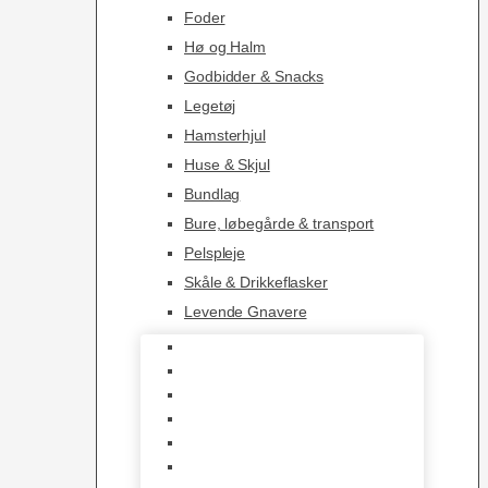
Foder
Hø og Halm
Godbidder & Snacks
Legetøj
Hamsterhjul
Huse & Skjul
Bundlag
Bure, løbegårde & transport
Pelspleje
Skåle & Drikkeflasker
Levende Gnavere
Foder
Hø og Halm
Godbidder & Snacks
Legetøj
Hamsterhjul
Huse & Skjul