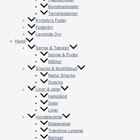
Bundmaterialer
Terrarieplanter
Krybdyrs Foder
Foderdyr
Levende Dyr
Hund
Senge & Tæpper
Senge & Puder
Måtter
Snacks & Kosttilskud
Natur Snacks
Snacks
Liner & seler
Halsbånd
Seler
Liner
Hundelegetøj
Bidelegetøj
Trænings Legetøj
Bamser