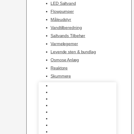
LED Saltvand
Flowpumper
Måleudstyr
Vandtilberedning
Saltvands Tilbehør
Varmelegemer
Levende sten & bundlag
Osmose Anlæg
Reaktore
Skummere
Foder – Saltvand
LED Saltvand
Flowpumper
Måleudstyr
Vandtilberedning
Saltvands Tilbehør
Varmelegemer
Levende sten & bundlag