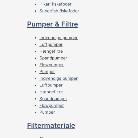
Hikari fiskefoder
Superfish fiskefoder
Pumper & Filtre
Indvendige pumper
Luftpumper
Hængefiltre
Spandpumper
Flowpumper
Pumper
Indvendige pumper
Luftpumper
Hængefiltre
Spandpumper
Flowpumper
Pumper
Filtermateriale