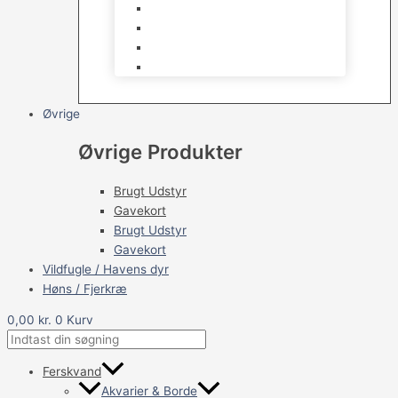
Filter & Filtermaterialer
Havedams Pumper
Havedamsfisk
Vandbehandlingsmidler
Øvrige
Øvrige Produkter
Brugt Udstyr
Gavekort
Brugt Udstyr
Gavekort
Vildfugle / Havens dyr
Høns / Fjerkræ
0,00
kr.
0
Kurv
Ferskvand
Akvarier & Borde