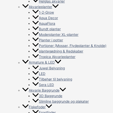
Helglas akvarier
Akvarieplanter
1-2-Grow
Aqua Decor
AquaFlora
Bundt planter
Moderplanter XL-planter
Planter i potter
Portioner (Mosser, Flydeplanter & Knolde)
plantegødning & Redskaber
Tropica Akvarieplanter
Armature & LED
Juwel Belysning
LED
Tilbehør til belysning
Sera LED
Akvarie Baggrunde
3D Baggrunde
Slimline baggrunde og plakater
Fiskefoder
Frostfoder