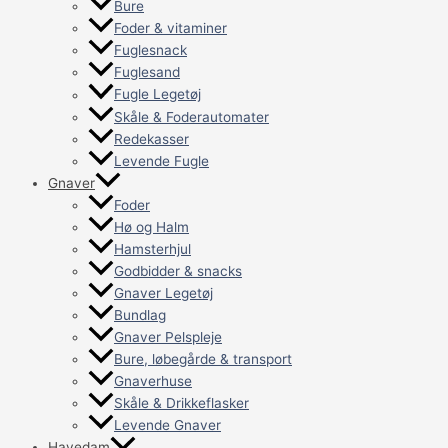
Bure
Foder & vitaminer
Fuglesnack
Fuglesand
Fugle Legetøj
Skåle & Foderautomater
Redekasser
Levende Fugle
Gnaver
Foder
Hø og Halm
Hamsterhjul
Godbidder & snacks
Gnaver Legetøj
Bundlag
Gnaver Pelspleje
Bure, løbegårde & transport
Gnaverhuse
Skåle & Drikkeflasker
Levende Gnaver
Havedam