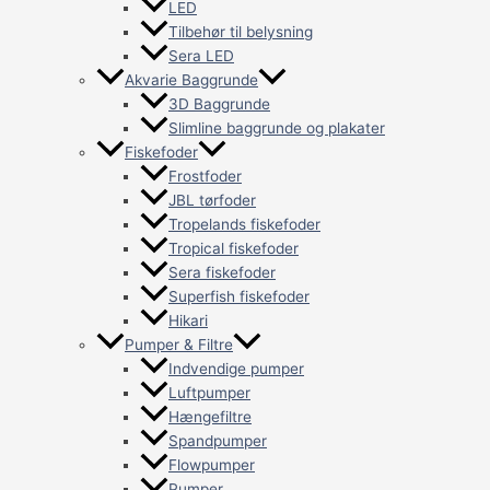
LED
Tilbehør til belysning
Sera LED
Akvarie Baggrunde
3D Baggrunde
Slimline baggrunde og plakater
Fiskefoder
Frostfoder
JBL tørfoder
Tropelands fiskefoder
Tropical fiskefoder
Sera fiskefoder
Superfish fiskefoder
Hikari
Pumper & Filtre
Indvendige pumper
Luftpumper
Hængefiltre
Spandpumper
Flowpumper
Pumper