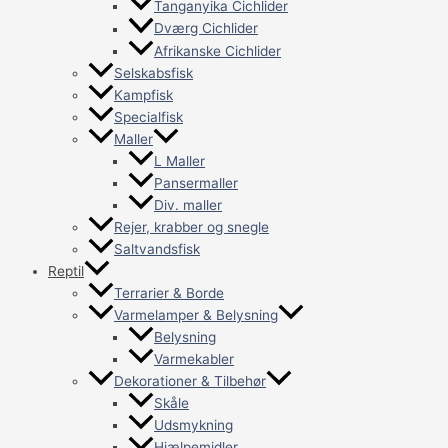
Tanganyika Cichlider
Dværg Cichlider
Afrikanske Cichlider
Selskabsfisk
Kampfisk
Specialfisk
Maller
L Maller
Pansermaller
Div. maller
Rejer, krabber og snegle
Saltvandsfisk
Reptil
Terrarier & Borde
Varmelamper & Belysning
Belysning
Varmekabler
Dekorationer & Tilbehør
Skåle
Udsmykning
Hjælpemidler