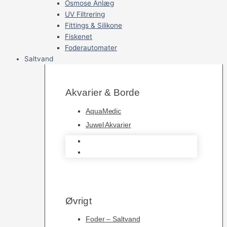
Osmose Anlæg
UV Filtrering
Fittings & Silikone
Fiskenet
Foderautomater
Saltvand
Akvarier & Borde
AquaMedic
Juwel Akvarier
AquaMedic
Juwel Akvarier
Øvrigt
Foder – Saltvand