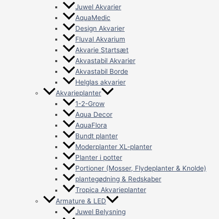
Juwel Akvarier
AquaMedic
Design Akvarier
Fluval Akvarium
Akvarie Startsæt
Akvastabil Akvarier
Akvastabil Borde
Helglas akvarier
Akvarieplanter
1-2-Grow
Aqua Decor
AquaFlora
Bundt planter
Moderplanter XL-planter
Planter i potter
Portioner (Mosser, Flydeplanter & Knolde)
plantegødning & Redskaber
Tropica Akvarieplanter
Armature & LED
Juwel Belysning