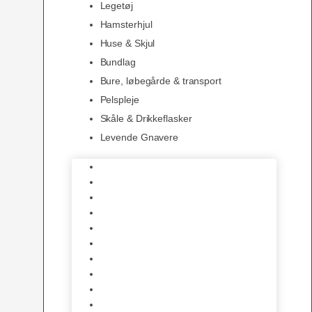
Legetøj
Hamsterhjul
Huse & Skjul
Bundlag
Bure, løbegårde & transport
Pelspleje
Skåle & Drikkeflasker
Levende Gnavere
Foder
Hø og Halm
Godbidder & Snacks
Legetøj
Hamsterhjul
Huse & Skjul
Bundlag
Bure, løbegårde & transport
Pelspleje
Skåle & Drikkeflasker