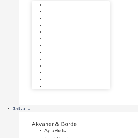
Varmelegemer
Akvarie Bundlag
Dekorationer & Mallehuler
Måleudstyr & testsæt
Vandtilberedning
Algefjerner & Rengøring
CO2 anlæg
Garra Rufa – Doktorfisk
Osmose Anlæg
UV Filtrering
Fittings & Silikone
Fiskenet
Foderautomater
Saltvand
Akvarier & Borde
AquaMedic