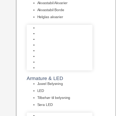
Akvastabil Akvarier
Akvastabil Borde
Helglas akvarier
Juwel Akvarier
AquaMedic
Design Akvarier
Fluval Akvarium
Akvarie Startsæt
Akvastabil Akvarier
Akvastabil Borde
Helglas akvarier
Armature & LED
Juwel Belysning
LED
Tilbehør til belysning
Sera LED
Juwel Belysning