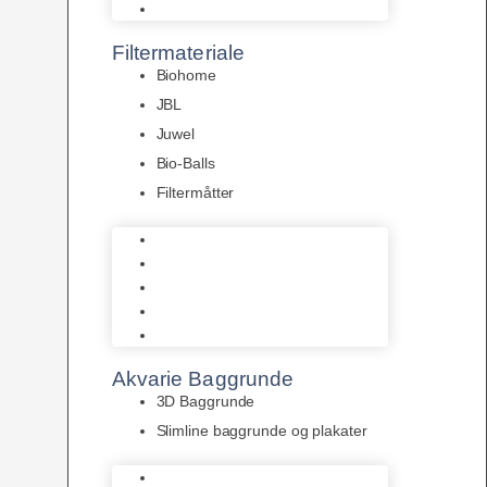
Pumper
Filtermateriale
Biohome
JBL
Juwel
Bio-Balls
Filtermåtter
Biohome
JBL
Juwel
Bio-Balls
Filtermåtter
Akvarie Baggrunde
3D Baggrunde
Slimline baggrunde og plakater
3D Baggrunde