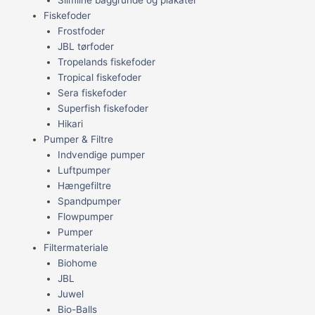
Fiskefoder
Frostfoder
JBL tørfoder
Tropelands fiskefoder
Tropical fiskefoder
Sera fiskefoder
Superfish fiskefoder
Hikari
Pumper & Filtre
Indvendige pumper
Luftpumper
Hængefiltre
Spandpumper
Flowpumper
Pumper
Filtermateriale
Biohome
JBL
Juwel
Bio-Balls