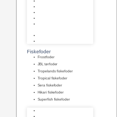
AquaFlora
Bundt planter
Moderplanter XL-planter
Planter i potter
Portioner (Mosser, Flydeplanter
& Knolde)
plantegødning & Redskaber
Clips
Fiskefoder
Frostfoder
JBL tørfoder
Tropelands fiskefoder
Tropical fiskefoder
Sera fiskefoder
Hikari fiskefoder
Superfish fiskefoder
Frostfoder
JBL tørfoder