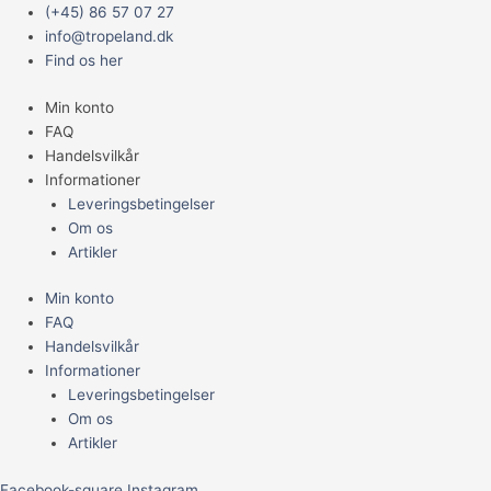
Gå
Main
JBL
Prisinterval:
(+45) 86 57 07 27
til
Menu
ProTemp
399,95 kr.
info@tropeland.dk
indholdet
S
til
Find os her
50
449,95 kr.
Min konto
antal
FAQ
Handelsvilkår
Informationer
Leveringsbetingelser
Om os
Artikler
Min konto
FAQ
Handelsvilkår
Informationer
Leveringsbetingelser
Om os
Artikler
Facebook-square
Instagram