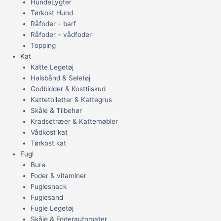
HundeLygter
Tørkost Hund
Råfoder – barf
Råfoder – vådfoder
Topping
Kat
Katte Legetøj
Halsbånd & Seletøj
Godbidder & Kosttilskud
Kattetoiletter & Kattegrus
Skåle & Tilbehør
Kradsetræer & Kattemøbler
Vådkost kat
Tørkost kat
Fugl
Bure
Foder & vitaminer
Fuglesnack
Fuglesand
Fugle Legetøj
Skåle & Foderautomater