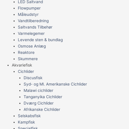
LED Saltvand
Flowpumper
Måleudstyr
Vandtilberedning
Saltvands Tilbehør
Varmelegemer
Levende sten & bundlag
Osmose Anlæg
Reaktore
Skummere
Akvariefisk
Cichlider
Discusfisk
Syd- og Ml. Amerikanske Cichlider
Malawi cichlider
Tanganyika Cichlider
Dværg Cichlider
Afrikanske Cichlider
Selskabsfisk
Kampfisk
Specialfisk