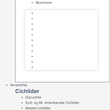
Skummere
Foder – Saltvand
LED Saltvand
Flowpumper
Måleudstyr
Vandtilberedning
Saltvands Tilbehør
Varmelegemer
Levende sten & bundlag
Osmose Anlæg
Reaktore
Skummere
Akvariefisk
Cichlider
Discusfisk
Syd- og Ml. Amerikanske Cichlider
Malawi cichlider