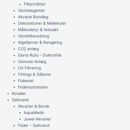
Filtermåtter
Varmelegemer
Akvarie Bundlag
Dekorationer & Mallehuler
Måleudstyr & testsæt
Vandtilberedning
Algefjerner & Rengøring
CO2 anlæg
Garra Rufa – Doktorfisk
Osmose Anlæg
UV Filtrering
Fittings & Silikone
Fiskenet
Foderautomater
Koraller
Saltvand
Akvarier & Borde
AquaMedic
Juwel Akvarier
Foder – Saltvand