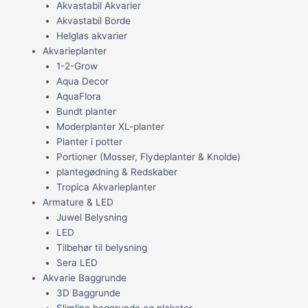
Akvastabil Akvarier
Akvastabil Borde
Helglas akvarier
Akvarieplanter
1-2-Grow
Aqua Decor
AquaFlora
Bundt planter
Moderplanter XL-planter
Planter i potter
Portioner (Mosser, Flydeplanter & Knolde)
plantegødning & Redskaber
Tropica Akvarieplanter
Armature & LED
Juwel Belysning
LED
Tilbehør til belysning
Sera LED
Akvarie Baggrunde
3D Baggrunde
Slimline baggrunde og plakater