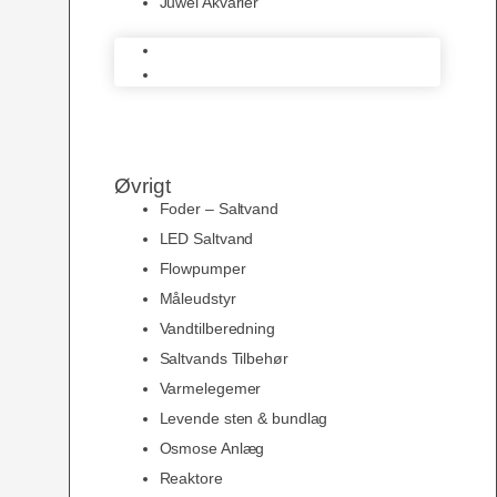
Juwel Akvarier
AquaMedic
Juwel Akvarier
Øvrigt
Foder – Saltvand
LED Saltvand
Flowpumper
Måleudstyr
Vandtilberedning
Saltvands Tilbehør
Varmelegemer
Levende sten & bundlag
Osmose Anlæg
Reaktore