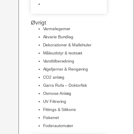
Slimline baggrunde og
plakater
Øvrigt
Varmelegemer
Akvarie Bundlag
Dekorationer & Mallehuler
Måleudstyr & testsæt
Vandtilberedning
Algefjerner & Rengøring
CO2 anlæg
Garra Rufa – Doktorfisk
Osmose Anlæg
UV Filtrering
Fittings & Silikone
Fiskenet
Foderautomater