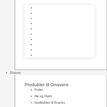
Bure
Foder & vitaminer
Fuglesnack
Fuglesand
Fugle Legetøj
Siddepinde
Tilbehør til bur
Skåle & Foderautomater
Redekasser
Levende Fugle
Gnaver
Produkter til Gnavere
Foder
Hø og Halm
Godbidder & Snacks