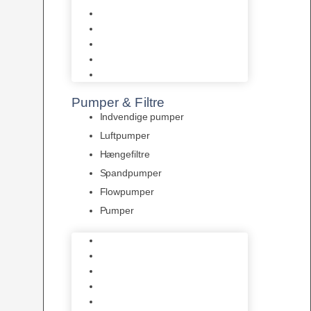
Tropelands fiskefoder
Tropical fiskefoder
Sera fiskefoder
Hikari fiskefoder
Superfish fiskefoder
Pumper & Filtre
Indvendige pumper
Luftpumper
Hængefiltre
Spandpumper
Flowpumper
Pumper
Indvendige pumper
Luftpumper
Hængefiltre
Spandpumper
Flowpumper