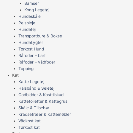
Bamser
Kong Legetøj
Hundeskåle
Pelspleje
Hundetøj
Transportbure & Bokse
HundeLygter
Tørkost Hund
Råfoder – barf
Råfoder – vådfoder
Topping
Kat
Katte Legetøj
Halsbånd & Seletøj
Godbidder & Kosttilskud
Kattetoiletter & Kattegrus
Skåle & Tilbehør
Kradsetræer & Kattemøbler
Vådkost kat
Tørkost kat