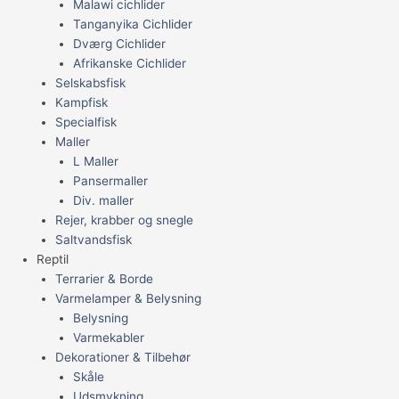
Malawi cichlider
Tanganyika Cichlider
Dværg Cichlider
Afrikanske Cichlider
Selskabsfisk
Kampfisk
Specialfisk
Maller
L Maller
Pansermaller
Div. maller
Rejer, krabber og snegle
Saltvandsfisk
Reptil
Terrarier & Borde
Varmelamper & Belysning
Belysning
Varmekabler
Dekorationer & Tilbehør
Skåle
Udsmykning