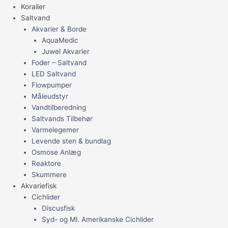
Koraller
Saltvand
Akvarier & Borde
AquaMedic
Juwel Akvarier
Foder – Saltvand
LED Saltvand
Flowpumper
Måleudstyr
Vandtilberedning
Saltvands Tilbehør
Varmelegemer
Levende sten & bundlag
Osmose Anlæg
Reaktore
Skummere
Akvariefisk
Cichlider
Discusfisk
Syd- og Ml. Amerikanske Cichlider