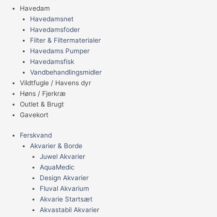
Havedam
Havedamsnet
Havedamsfoder
Filter & Filtermaterialer
Havedams Pumper
Havedamsfisk
Vandbehandlingsmidler
Vildtfugle / Havens dyr
Høns / Fjerkræ
Outlet & Brugt
Gavekort
Ferskvand
Akvarier & Borde
Juwel Akvarier
AquaMedic
Design Akvarier
Fluval Akvarium
Akvarie Startsæt
Akvastabil Akvarier