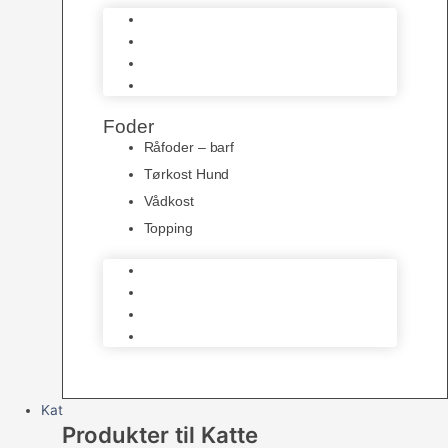
Bidelegetøj
Trænings Legetøj
Bamser
Kong Legetøj
Foder
Råfoder – barf
Tørkost Hund
Vådkost
Topping
Råfoder – barf
Tørkost Hund
Vådkost
Topping
Kat
Produkter til Katte