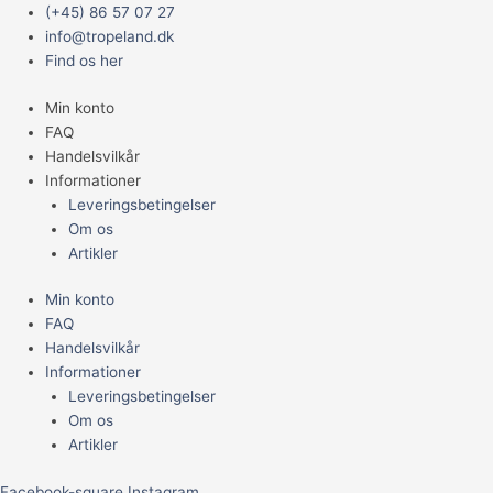
Gå
Main
JR
(+45) 86 57 07 27
til
Menu
Farm
info@tropeland.dk
indholdet
Grainless
Find os her
Pindsvinefoder
Min konto
750g
FAQ
antal
Handelsvilkår
Informationer
Leveringsbetingelser
Om os
Artikler
Min konto
FAQ
Handelsvilkår
Informationer
Leveringsbetingelser
Om os
Artikler
Facebook-square
Instagram