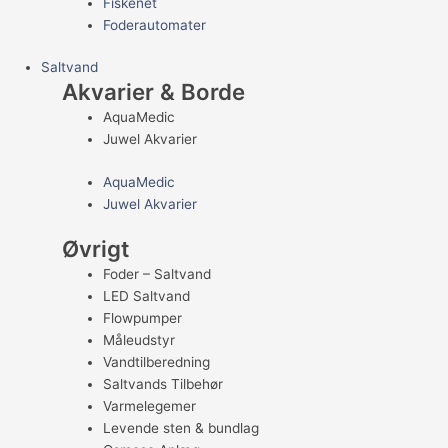
Fiskenet
Foderautomater
Saltvand
Akvarier & Borde
AquaMedic
Juwel Akvarier
AquaMedic
Juwel Akvarier
Øvrigt
Foder – Saltvand
LED Saltvand
Flowpumper
Måleudstyr
Vandtilberedning
Saltvands Tilbehør
Varmelegemer
Levende sten & bundlag