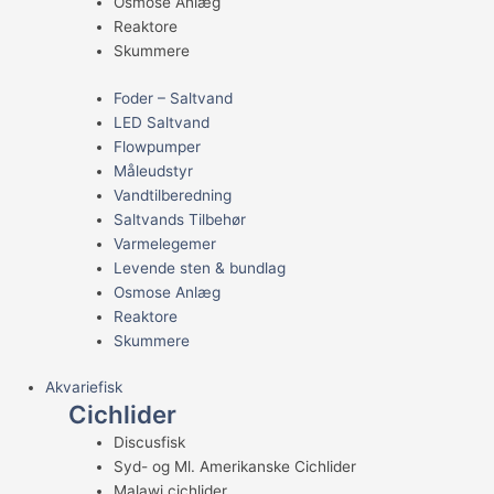
Osmose Anlæg
Reaktore
Skummere
Foder – Saltvand
LED Saltvand
Flowpumper
Måleudstyr
Vandtilberedning
Saltvands Tilbehør
Varmelegemer
Levende sten & bundlag
Osmose Anlæg
Reaktore
Skummere
Akvariefisk
Cichlider
Discusfisk
Syd- og Ml. Amerikanske Cichlider
Malawi cichlider