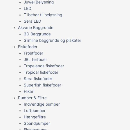
Juwel Belysning
LED
Tilbehør til belysning
Sera LED
Akvarie Baggrunde
3D Baggrunde
Slimline baggrunde og plakater
Fiskefoder
Frostfoder
JBL tørfoder
Tropelands fiskefoder
Tropical fiskefoder
Sera fiskefoder
Superfish fiskefoder
Hikari
Pumper & Filtre
Indvendige pumper
Luftpumper
Hængefiltre
Spandpumper
Flowpumper