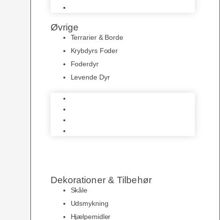
Varmekabler
Øvrige
Terrarier & Borde
Krybdyrs Foder
Foderdyr
Levende Dyr
Terrarier & Borde
Krybdyrs Foder
Foderdyr
Levende Dyr
Dekorationer & Tilbehør
Skåle
Udsmykning
Hjælpemidler