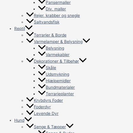
Pansermaller
Div. maller
Rejer, krabber og snegle
Saltvandsfisk
Reptil
Terrarier & Borde
Varmelamper & Belysning
Belysning
Varmekabler
Dekorationer & Tilbehør
Skåle
Udsmykning
Hjælpemidler
Bundmaterialer
Terrarieplanter
Krybdyrs Foder
Foderdyr
Levende Dyr
Hund
Senge & Tæpper