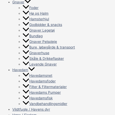
Gnaver
Foder
Hø og Halm
Hamsterhjul
Godbidder & snacks
Gnaver Legetøj
Bundlag
Gnaver Pelspleje
Bure, løbegårde & transport
Gnaverhuse
Skåle & Drikkeflasker
Levende Gnaver
Havedam
Havedamsnet
Havedamsfoder
Filter & Filtermaterialer
Havedams Pumper
Havedamsfisk
Vandbehandlingsmidler
Vildtfugle / Havens dyr