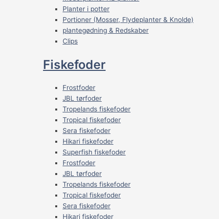
Planter i potter
Portioner (Mosser, Flydeplanter & Knolde)
plantegødning & Redskaber
Clips
Fiskefoder
Frostfoder
JBL tørfoder
Tropelands fiskefoder
Tropical fiskefoder
Sera fiskefoder
Hikari fiskefoder
Superfish fiskefoder
Frostfoder
JBL tørfoder
Tropelands fiskefoder
Tropical fiskefoder
Sera fiskefoder
Hikari fiskefoder