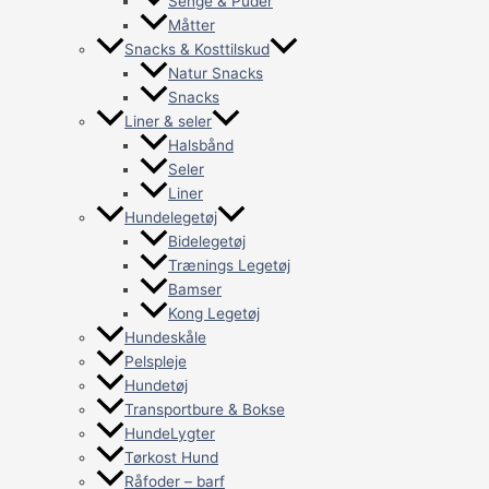
Senge & Puder
Måtter
Snacks & Kosttilskud
Natur Snacks
Snacks
Liner & seler
Halsbånd
Seler
Liner
Hundelegetøj
Bidelegetøj
Trænings Legetøj
Bamser
Kong Legetøj
Hundeskåle
Pelspleje
Hundetøj
Transportbure & Bokse
HundeLygter
Tørkost Hund
Råfoder – barf