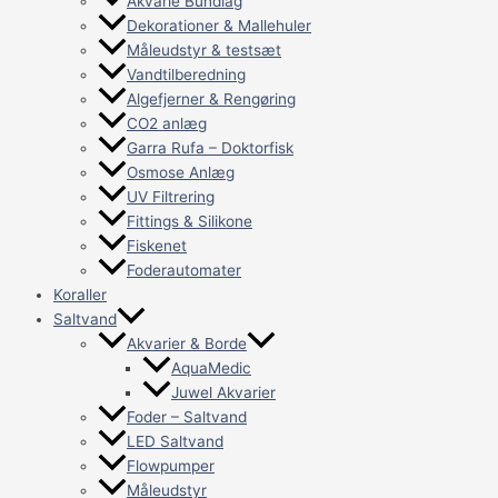
Akvarie Bundlag
Dekorationer & Mallehuler
Måleudstyr & testsæt
Vandtilberedning
Algefjerner & Rengøring
CO2 anlæg
Garra Rufa – Doktorfisk
Osmose Anlæg
UV Filtrering
Fittings & Silikone
Fiskenet
Foderautomater
Koraller
Saltvand
Akvarier & Borde
AquaMedic
Juwel Akvarier
Foder – Saltvand
LED Saltvand
Flowpumper
Måleudstyr