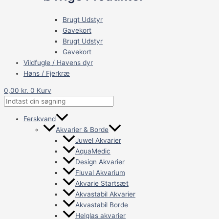
Brugt Udstyr
Gavekort
Brugt Udstyr
Gavekort
Vildfugle / Havens dyr
Høns / Fjerkræ
0,00
kr.
0
Kurv
Ferskvand
Akvarier & Borde
Juwel Akvarier
AquaMedic
Design Akvarier
Fluval Akvarium
Akvarie Startsæt
Akvastabil Akvarier
Akvastabil Borde
Helglas akvarier