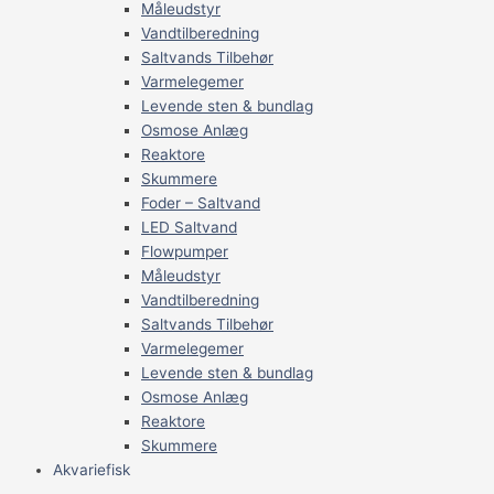
Måleudstyr
Vandtilberedning
Saltvands Tilbehør
Varmelegemer
Levende sten & bundlag
Osmose Anlæg
Reaktore
Skummere
Foder – Saltvand
LED Saltvand
Flowpumper
Måleudstyr
Vandtilberedning
Saltvands Tilbehør
Varmelegemer
Levende sten & bundlag
Osmose Anlæg
Reaktore
Skummere
Akvariefisk