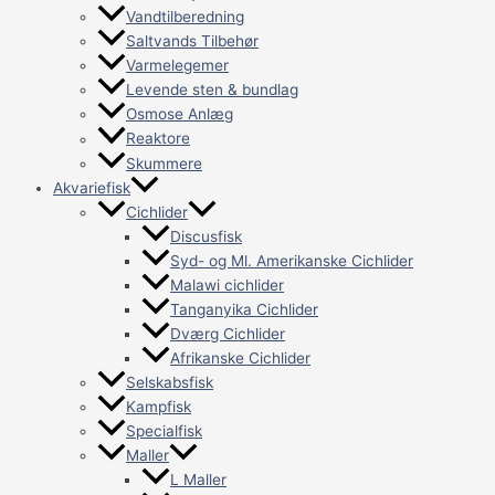
Vandtilberedning
Saltvands Tilbehør
Varmelegemer
Levende sten & bundlag
Osmose Anlæg
Reaktore
Skummere
Akvariefisk
Cichlider
Discusfisk
Syd- og Ml. Amerikanske Cichlider
Malawi cichlider
Tanganyika Cichlider
Dværg Cichlider
Afrikanske Cichlider
Selskabsfisk
Kampfisk
Specialfisk
Maller
L Maller