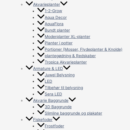
Akvarieplanter
1-2-Grow
Aqua Decor
AquaFlora
Bundt planter
Moderplanter XL-planter
Planter i potter
Portioner (Mosser, Flydeplanter & Knolde)
plantegødning & Redskaber
Tropica Akvarieplanter
Armature & LED
Juwel Belysning
LED
Tilbehør til belysning
Sera LED
Akvarie Baggrunde
3D Baggrunde
Slimline baggrunde og plakater
Fiskefoder
Frostfoder