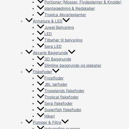
Portioner (Mosser, Flydeplanter & Knolde)
plantegødning & Redskaber
Tropica Akvarieplanter
Armature & LED
Juwel Belysning
LED
Tilbehør til belysning
Sera LED
Akvarie Baggrunde
3D Baggrunde
Slimline baggrunde og plakater
Fiskefoder
Frostfoder
JBL tørfoder
Tropelands fiskefoder
Tropical fiskefoder
Sera fiskefoder
Superfish fiskefoder
Hikari
Pumper & Filtre
Indvendige pumper