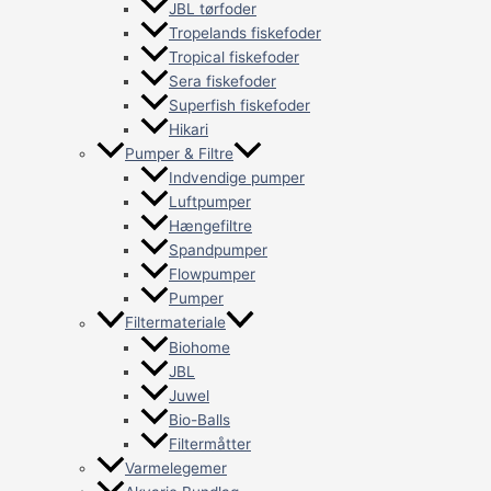
JBL tørfoder
Tropelands fiskefoder
Tropical fiskefoder
Sera fiskefoder
Superfish fiskefoder
Hikari
Pumper & Filtre
Indvendige pumper
Luftpumper
Hængefiltre
Spandpumper
Flowpumper
Pumper
Filtermateriale
Biohome
JBL
Juwel
Bio-Balls
Filtermåtter
Varmelegemer