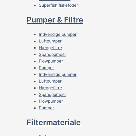
Superfish fiskefoder
Pumper & Filtre
Indvendige pumper
Luftpumper
Hængefiltre
Spandpumper
Flowpumper
Pumper
Indvendige pumper
Luftpumper
Hængefiltre
Spandpumper
Flowpumper
Pumper
Filtermateriale