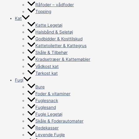
Råfoder – vådfoder
Topping
Kat
Katte Legetøj
Halsbånd & Seletøj
Godbidder & Kosttilskud
Kattetoiletter & Kattegrus
Skåle & Tilbehør
Kradsetræer & Kattemøbler
Vådkost kat
Tørkost kat
Fugl
Bure
Foder & vitaminer
Fuglesnack
Fuglesand
Fugle Legetøj
Skåle & Foderautomater
Redekasser
Levende Fugle