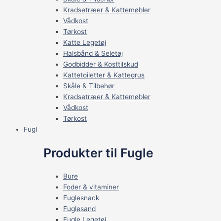
Kradsetræer & Kattemøbler
Vådkost
Tørkost
Katte Legetøj
Halsbånd & Seletøj
Godbidder & Kosttilskud
Kattetoiletter & Kattegrus
Skåle & Tilbehør
Kradsetræer & Kattemøbler
Vådkost
Tørkost
Fugl
Produkter til Fugle
Bure
Foder & vitaminer
Fuglesnack
Fuglesand
Fugle Legetøj