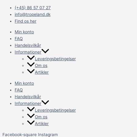
Gå
Main
Pasning
(+45) 86 57 07 27
til
Menu
af
info@tropeland.dk
indholdet
Discus
Find os her
Fisk
Min konto
FAQ
Handelsvilkår
Informationer
Leveringsbetingelser
Om os
Artikler
Min konto
FAQ
Handelsvilkår
Informationer
Leveringsbetingelser
Om os
Artikler
Facebook-square
Instagram