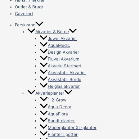
Høns / Fjerkræ
Outlet & Brugt
Gavekort
Ferskvand
Akvarier & Borde
Juwel Akvarier
AquaMedic
Design Akvarier
Fluval Akvarium
Akvarie Startsæt
Akvastabil Akvarier
Akvastabil Borde
Helglas akvarier
Akvarieplanter
1-2-Grow
Aqua Decor
AquaFlora
Bundt planter
Moderplanter XL-planter
Planter i potter