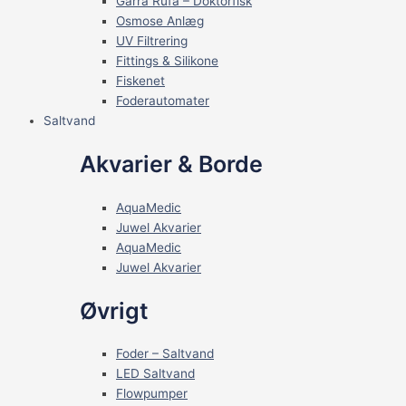
Garra Rufa – Doktorfisk
Osmose Anlæg
UV Filtrering
Fittings & Silikone
Fiskenet
Foderautomater
Saltvand
Akvarier & Borde
AquaMedic
Juwel Akvarier
AquaMedic
Juwel Akvarier
Øvrigt
Foder – Saltvand
LED Saltvand
Flowpumper