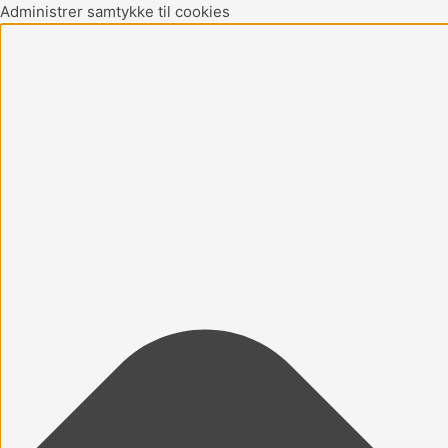
Gå
Marketing
Statistikker
Præferencer
Funktionsdygtig
Administrer samtykke til cookies
til
indholdet