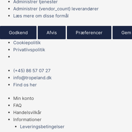
Administrer tjenester
Administrer {vendor_count} leverandører
Læs mere om disse formål
Godkend
Afvis
Præferencer
Gem 
Cookiepolitik
Privatlivspolitik
Main
(+45) 86 57 07 27
Menu
info@tropeland.dk
Find os her
Min konto
FAQ
Handelsvilkår
Informationer
Leveringsbetingelser