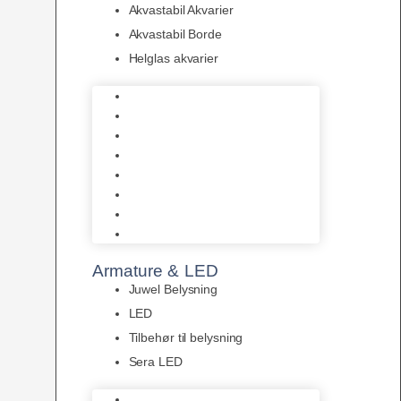
Akvastabil Akvarier
Akvastabil Borde
Helglas akvarier
Juwel Akvarier
AquaMedic
Design Akvarier
Fluval Akvarium
Akvarie Startsæt
Akvastabil Akvarier
Akvastabil Borde
Helglas akvarier
Armature & LED
Juwel Belysning
LED
Tilbehør til belysning
Sera LED
Juwel Belysning