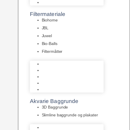
Pumper
Filtermateriale
Biohome
JBL
Juwel
Bio-Balls
Filtermåtter
Biohome
JBL
Juwel
Bio-Balls
Filtermåtter
Akvarie Baggrunde
3D Baggrunde
Slimline baggrunde og plakater
3D Baggrunde