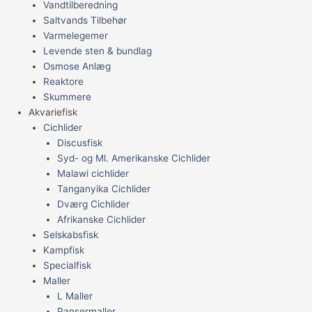
Vandtilberedning
Saltvands Tilbehør
Varmelegemer
Levende sten & bundlag
Osmose Anlæg
Reaktore
Skummere
Akvariefisk
Cichlider
Discusfisk
Syd- og Ml. Amerikanske Cichlider
Malawi cichlider
Tanganyika Cichlider
Dværg Cichlider
Afrikanske Cichlider
Selskabsfisk
Kampfisk
Specialfisk
Maller
L Maller
Pansermaller