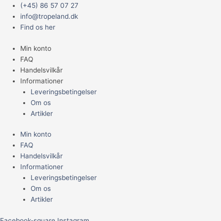
Gå
Main
Cryptocoryne
(+45) 86 57 07 27
til
Menu
wendtii
info@tropeland.dk
indholdet
'Green'
Find os her
antal
Min konto
FAQ
Handelsvilkår
Informationer
Leveringsbetingelser
Om os
Artikler
Min konto
FAQ
Handelsvilkår
Informationer
Leveringsbetingelser
Om os
Artikler
Facebook-square
Instagram