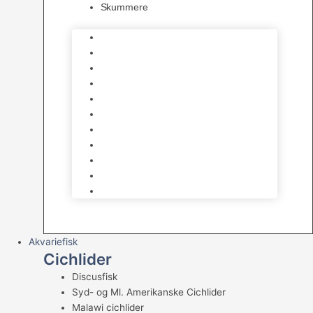
Skummere
Foder – Saltvand
LED Saltvand
Flowpumper
Måleudstyr
Vandtilberedning
Saltvands Tilbehør
Varmelegemer
Levende sten & bundlag
Osmose Anlæg
Reaktore
Skummere
Akvariefisk
Cichlider
Discusfisk
Syd- og Ml. Amerikanske Cichlider
Malawi cichlider