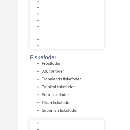
AquaFlora
Bundt planter
Moderplanter XL-planter
Planter i potter
Portioner (Mosser, Flydeplanter
& Knolde)
plantegødning & Redskaber
Clips
Fiskefoder
Frostfoder
JBL tørfoder
Tropelands fiskefoder
Tropical fiskefoder
Sera fiskefoder
Hikari fiskefoder
Superfish fiskefoder
Frostfoder
JBL tørfoder