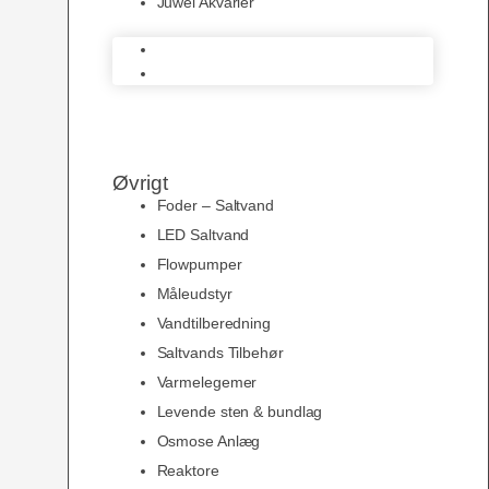
Juwel Akvarier
AquaMedic
Juwel Akvarier
Øvrigt
Foder – Saltvand
LED Saltvand
Flowpumper
Måleudstyr
Vandtilberedning
Saltvands Tilbehør
Varmelegemer
Levende sten & bundlag
Osmose Anlæg
Reaktore