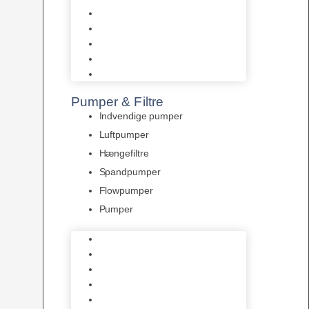
Tropelands fiskefoder
Tropical fiskefoder
Sera fiskefoder
Hikari fiskefoder
Superfish fiskefoder
Pumper & Filtre
Indvendige pumper
Luftpumper
Hængefiltre
Spandpumper
Flowpumper
Pumper
Indvendige pumper
Luftpumper
Hængefiltre
Spandpumper
Flowpumper