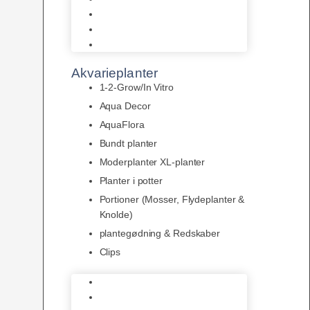
LED
Tilbehør til belysning
Sera LED
Akvarieplanter
1-2-Grow/In Vitro
Aqua Decor
AquaFlora
Bundt planter
Moderplanter XL-planter
Planter i potter
Portioner (Mosser, Flydeplanter &
Knolde)
plantegødning & Redskaber
Clips
1-2-Grow/In Vitro
Aqua Decor