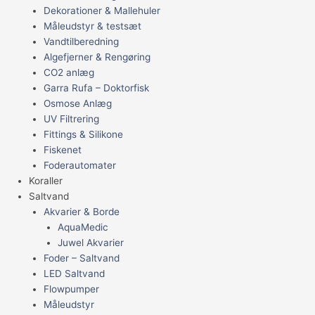
Dekorationer & Mallehuler
Måleudstyr & testsæt
Vandtilberedning
Algefjerner & Rengøring
CO2 anlæg
Garra Rufa – Doktorfisk
Osmose Anlæg
UV Filtrering
Fittings & Silikone
Fiskenet
Foderautomater
Koraller
Saltvand
Akvarier & Borde
AquaMedic
Juwel Akvarier
Foder – Saltvand
LED Saltvand
Flowpumper
Måleudstyr