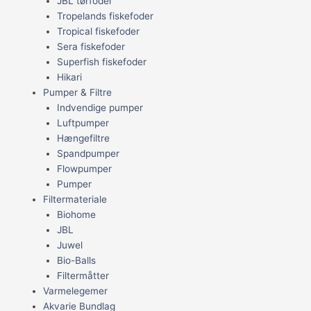
JBL tørfoder
Tropelands fiskefoder
Tropical fiskefoder
Sera fiskefoder
Superfish fiskefoder
Hikari
Pumper & Filtre
Indvendige pumper
Luftpumper
Hængefiltre
Spandpumper
Flowpumper
Pumper
Filtermateriale
Biohome
JBL
Juwel
Bio-Balls
Filtermåtter
Varmelegemer
Akvarie Bundlag