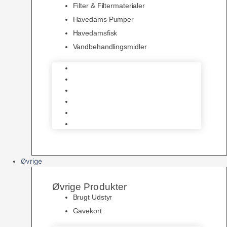
Filter & Filtermaterialer
Havedams Pumper
Havedamsfisk
Vandbehandlingsmidler
Havedamsnet
Havedamsfoder
Filter & Filtermaterialer
Havedams Pumper
Havedamsfisk
Vandbehandlingsmidler
Øvrige
Øvrige Produkter
Brugt Udstyr
Gavekort