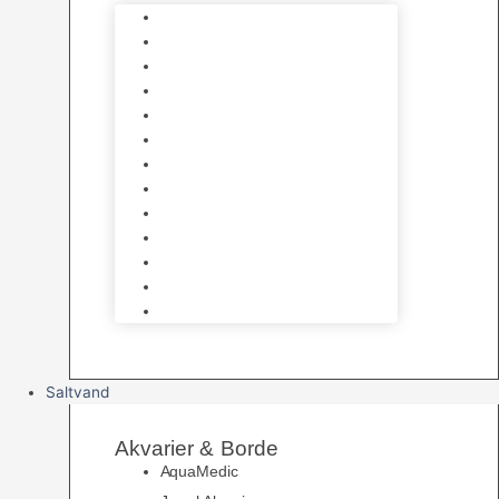
Varmelegemer
Akvarie Bundlag
Dekorationer & Mallehuler
Måleudstyr & testsæt
Vandtilberedning
Algefjerner & Rengøring
CO2 anlæg
Garra Rufa – Doktorfisk
Osmose Anlæg
UV Filtrering
Fittings & Silikone
Fiskenet
Foderautomater
Saltvand
Akvarier & Borde
AquaMedic