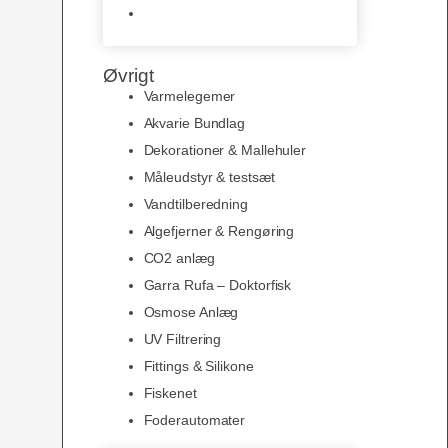
Slimline baggrunde og
plakater
Øvrigt
Varmelegemer
Akvarie Bundlag
Dekorationer & Mallehuler
Måleudstyr & testsæt
Vandtilberedning
Algefjerner & Rengøring
CO2 anlæg
Garra Rufa – Doktorfisk
Osmose Anlæg
UV Filtrering
Fittings & Silikone
Fiskenet
Foderautomater