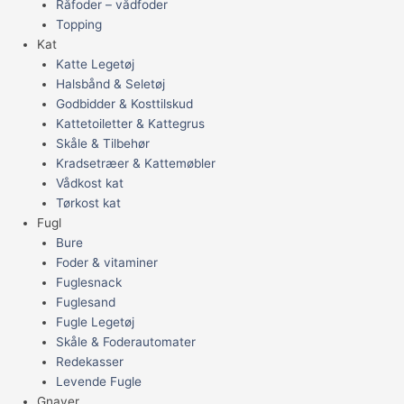
Råfoder – vådfoder
Topping
Kat
Katte Legetøj
Halsbånd & Seletøj
Godbidder & Kosttilskud
Kattetoiletter & Kattegrus
Skåle & Tilbehør
Kradsetræer & Kattemøbler
Vådkost kat
Tørkost kat
Fugl
Bure
Foder & vitaminer
Fuglesnack
Fuglesand
Fugle Legetøj
Skåle & Foderautomater
Redekasser
Levende Fugle
Gnaver