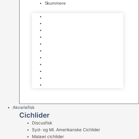
Skummere
Foder – Saltvand
LED Saltvand
Flowpumper
Måleudstyr
Vandtilberedning
Saltvands Tilbehør
Varmelegemer
Levende sten & bundlag
Osmose Anlæg
Reaktore
Skummere
Akvariefisk
Cichlider
Discusfisk
Syd- og Ml. Amerikanske Cichlider
Malawi cichlider