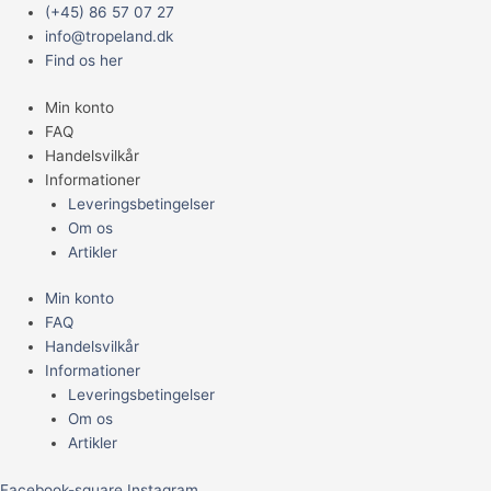
Gå
Main
Microsorum
(+45) 86 57 07 27
til
Menu
pteropus
info@tropeland.dk
indholdet
'Narrow'
Find os her
-
Min konto
Small
FAQ
(Sugekop)
Handelsvilkår
antal
Informationer
Leveringsbetingelser
Om os
Artikler
Min konto
FAQ
Handelsvilkår
Informationer
Leveringsbetingelser
Om os
Artikler
Facebook-square
Instagram