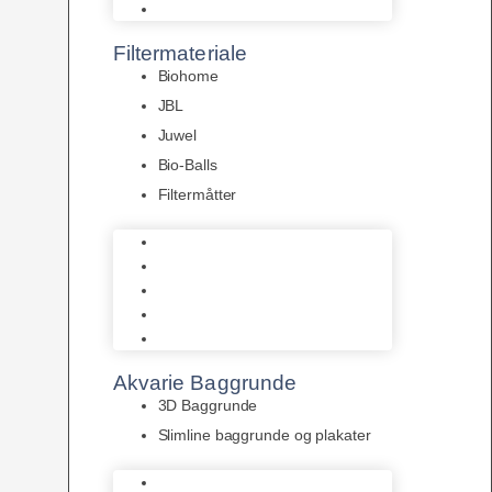
Pumper
Filtermateriale
Biohome
JBL
Juwel
Bio-Balls
Filtermåtter
Biohome
JBL
Juwel
Bio-Balls
Filtermåtter
Akvarie Baggrunde
3D Baggrunde
Slimline baggrunde og plakater
3D Baggrunde