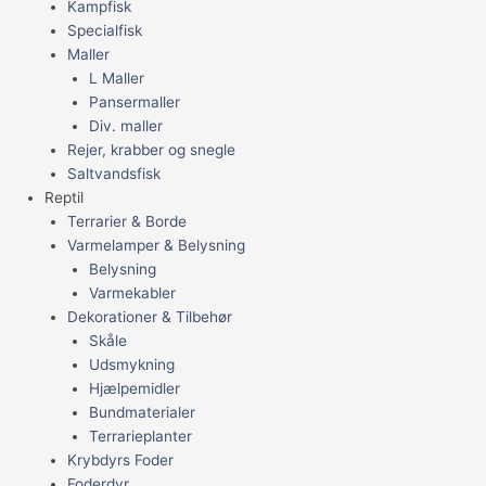
Kampfisk
Specialfisk
Maller
L Maller
Pansermaller
Div. maller
Rejer, krabber og snegle
Saltvandsfisk
Reptil
Terrarier & Borde
Varmelamper & Belysning
Belysning
Varmekabler
Dekorationer & Tilbehør
Skåle
Udsmykning
Hjælpemidler
Bundmaterialer
Terrarieplanter
Krybdyrs Foder
Foderdyr