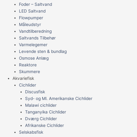
Foder – Saltvand
LED Saltvand
Flowpumper
Måleudstyr
Vandtilberedning
Saltvands Tilbehør
Varmelegemer
Levende sten & bundlag
Osmose Anlæg
Reaktore
Skummere
Akvariefisk
Cichlider
Discusfisk
Syd- og Ml. Amerikanske Cichlider
Malawi cichlider
Tanganyika Cichlider
Dværg Cichlider
Afrikanske Cichlider
Selskabsfisk