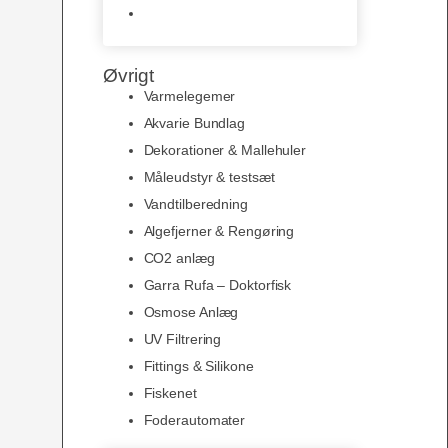
Slimline baggrunde og
plakater
Øvrigt
Varmelegemer
Akvarie Bundlag
Dekorationer & Mallehuler
Måleudstyr & testsæt
Vandtilberedning
Algefjerner & Rengøring
CO2 anlæg
Garra Rufa – Doktorfisk
Osmose Anlæg
UV Filtrering
Fittings & Silikone
Fiskenet
Foderautomater