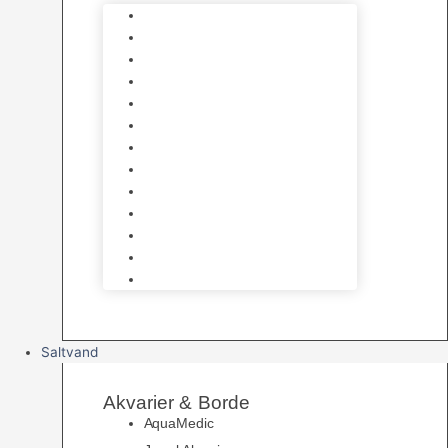
Varmelegemer
Akvarie Bundlag
Dekorationer & Mallehuler
Måleudstyr & testsæt
Vandtilberedning
Algefjerner & Rengøring
CO2 anlæg
Garra Rufa – Doktorfisk
Osmose Anlæg
UV Filtrering
Fittings & Silikone
Fiskenet
Foderautomater
Saltvand
Akvarier & Borde
AquaMedic