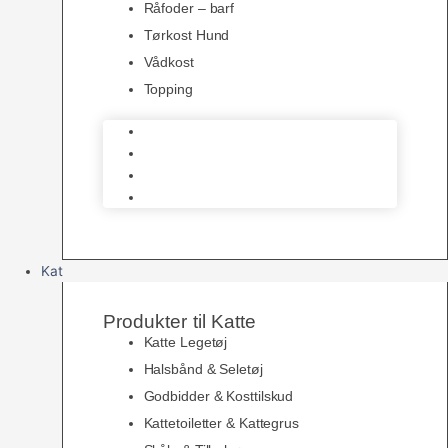
Råfoder – barf
Tørkost Hund
Vådkost
Topping
Råfoder – barf
Tørkost Hund
Vådkost
Topping
Kat
Produkter til Katte
Katte Legetøj
Halsbånd & Seletøj
Godbidder & Kosttilskud
Kattetoiletter & Kattegrus