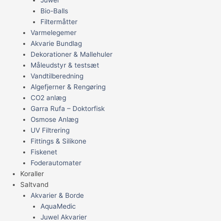
Bio-Balls
Filtermåtter
Varmelegemer
Akvarie Bundlag
Dekorationer & Mallehuler
Måleudstyr & testsæt
Vandtilberedning
Algefjerner & Rengøring
CO2 anlæg
Garra Rufa – Doktorfisk
Osmose Anlæg
UV Filtrering
Fittings & Silikone
Fiskenet
Foderautomater
Koraller
Saltvand
Akvarier & Borde
AquaMedic
Juwel Akvarier