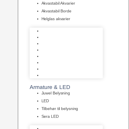
Akvastabil Akvarier
Akvastabil Borde
Helglas akvarier
Juwel Akvarier
AquaMedic
Design Akvarier
Fluval Akvarium
Akvarie Startsæt
Akvastabil Akvarier
Akvastabil Borde
Helglas akvarier
Armature & LED
Juwel Belysning
LED
Tilbehør til belysning
Sera LED
Juwel Belysning