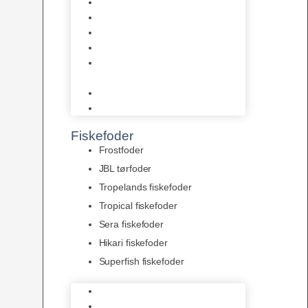
AquaFlora
Bundt planter
Moderplanter XL-planter
Planter i potter
Portioner (Mosser, Flydeplanter
& Knolde)
plantegødning & Redskaber
Clips
Fiskefoder
Frostfoder
JBL tørfoder
Tropelands fiskefoder
Tropical fiskefoder
Sera fiskefoder
Hikari fiskefoder
Superfish fiskefoder
Frostfoder
JBL tørfoder