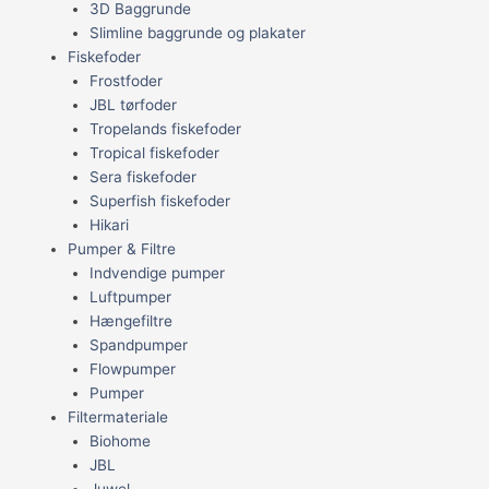
3D Baggrunde
Slimline baggrunde og plakater
Fiskefoder
Frostfoder
JBL tørfoder
Tropelands fiskefoder
Tropical fiskefoder
Sera fiskefoder
Superfish fiskefoder
Hikari
Pumper & Filtre
Indvendige pumper
Luftpumper
Hængefiltre
Spandpumper
Flowpumper
Pumper
Filtermateriale
Biohome
JBL
Juwel