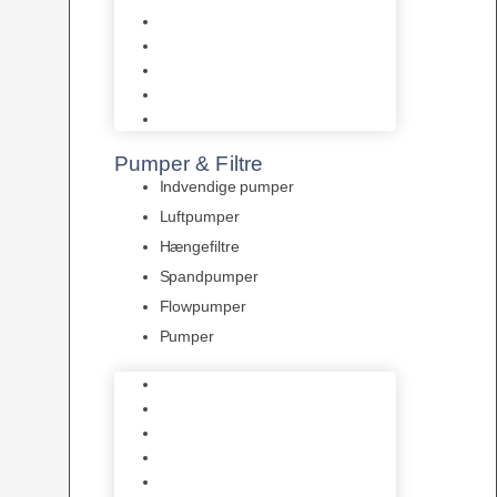
Tropelands fiskefoder
Tropical fiskefoder
Sera fiskefoder
Hikari fiskefoder
Superfish fiskefoder
Pumper & Filtre
Indvendige pumper
Luftpumper
Hængefiltre
Spandpumper
Flowpumper
Pumper
Indvendige pumper
Luftpumper
Hængefiltre
Spandpumper
Flowpumper