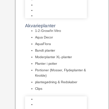
LED
Tilbehør til belysning
Sera LED
Akvarieplanter
1-2-Grow/In Vitro
Aqua Decor
AquaFlora
Bundt planter
Moderplanter XL-planter
Planter i potter
Portioner (Mosser, Flydeplanter &
Knolde)
plantegødning & Redskaber
Clips
1-2-Grow/In Vitro
Aqua Decor