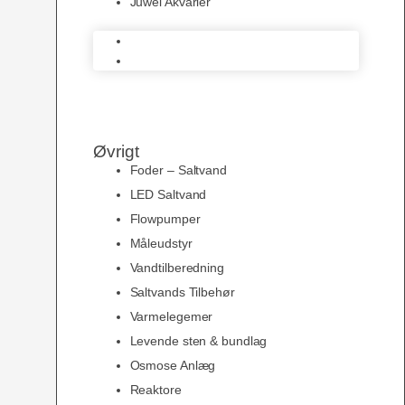
Juwel Akvarier
AquaMedic
Juwel Akvarier
Øvrigt
Foder – Saltvand
LED Saltvand
Flowpumper
Måleudstyr
Vandtilberedning
Saltvands Tilbehør
Varmelegemer
Levende sten & bundlag
Osmose Anlæg
Reaktore