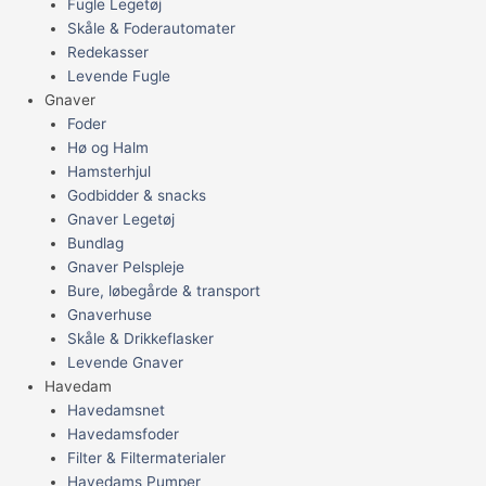
Fugle Legetøj
Skåle & Foderautomater
Redekasser
Levende Fugle
Gnaver
Foder
Hø og Halm
Hamsterhjul
Godbidder & snacks
Gnaver Legetøj
Bundlag
Gnaver Pelspleje
Bure, løbegårde & transport
Gnaverhuse
Skåle & Drikkeflasker
Levende Gnaver
Havedam
Havedamsnet
Havedamsfoder
Filter & Filtermaterialer
Havedams Pumper