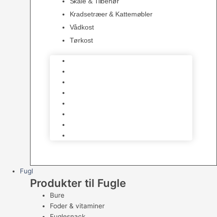
Skåle & Tilbehør
Kradsetræer & Kattemøbler
Vådkost
Tørkost
Katte Legetøj
Halsbånd & Seletøj
Godbidder & Kosttilskud
Kattetoiletter & Kattegrus
Skåle & Tilbehør
Kradsetræer & Kattemøbler
Vådkost
Tørkost
Fugl
Produkter til Fugle
Bure
Foder & vitaminer
Fuglesnack