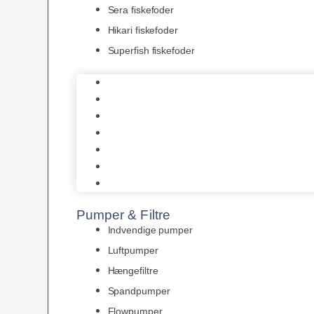
Sera fiskefoder
Hikari fiskefoder
Superfish fiskefoder
Frostfoder
JBL tørfoder
Tropelands fiskefoder
Tropical fiskefoder
Sera fiskefoder
Hikari fiskefoder
Superfish fiskefoder
Pumper & Filtre
Indvendige pumper
Luftpumper
Hængefiltre
Spandpumper
Flowpumper