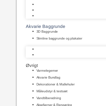
Juwel
Bio-Balls
Filtermåtter
Akvarie Baggrunde
3D Baggrunde
Slimline baggrunde og plakater
3D Baggrunde
Slimline baggrunde og plakater
Øvrigt
Varmelegemer
Akvarie Bundlag
Dekorationer & Mallehuler
Måleudstyr & testsæt
Vandtilberedning
Algefjerner & Rengøring