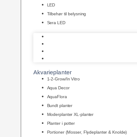
LED
Tilbehør til belysning
Sera LED
Juwel Belysning
LED
Tilbehør til belysning
Sera LED
Akvarieplanter
1-2-Grow/In Vitro
Aqua Decor
AquaFlora
Bundt planter
Moderplanter XL-planter
Planter i potter
Portioner (Mosser, Flydeplanter & Knolde)