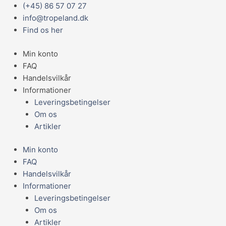
Gå
Main
(+45) 86 57 07 27
til
Menu
info@tropeland.dk
indholdet
Find os her
Min konto
FAQ
Handelsvilkår
Informationer
Leveringsbetingelser
Om os
Artikler
Min konto
FAQ
Handelsvilkår
Informationer
Leveringsbetingelser
Om os
Artikler