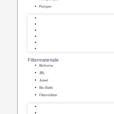
Pumper
Indvendige pumper
Luftpumper
Hængefiltre
Spandpumper
Flowpumper
Pumper
Filtermateriale
Biohome
JBL
Juwel
Bio-Balls
Filtermåtter
Biohome
JBL