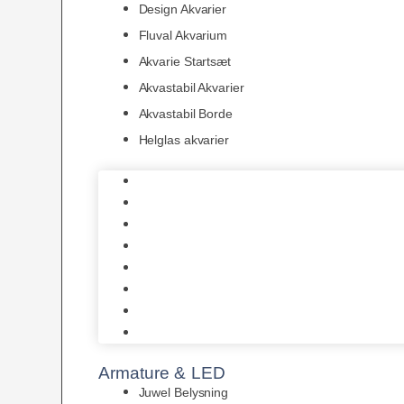
Design Akvarier
Fluval Akvarium
Akvarie Startsæt
Akvastabil Akvarier
Akvastabil Borde
Helglas akvarier
Juwel Akvarier
AquaMedic
Design Akvarier
Fluval Akvarium
Akvarie Startsæt
Akvastabil Akvarier
Akvastabil Borde
Helglas akvarier
Armature & LED
Juwel Belysning