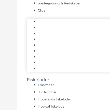
plantegødning & Redskaber
Clips
1-2-Grow/In Vitro
Aqua Decor
AquaFlora
Bundt planter
Moderplanter XL-planter
Planter i potter
Portioner (Mosser, Flydeplanter & Knolde)
plantegødning & Redskaber
Clips
Fiskefoder
Frostfoder
JBL tørfoder
Tropelands fiskefoder
Tropical fiskefoder