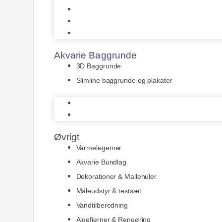
Juwel
Bio-Balls
Filtermåtter
Akvarie Baggrunde
3D Baggrunde
Slimline baggrunde og plakater
3D Baggrunde
Slimline baggrunde og plakater
Øvrigt
Varmelegemer
Akvarie Bundlag
Dekorationer & Mallehuler
Måleudstyr & testsæt
Vandtilberedning
Algefjerner & Rengøring