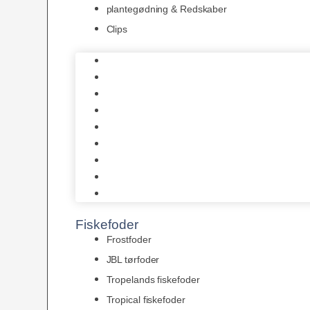
plantegødning & Redskaber
Clips
1-2-Grow/In Vitro
Aqua Decor
AquaFlora
Bundt planter
Moderplanter XL-planter
Planter i potter
Portioner (Mosser, Flydeplanter & Knolde)
plantegødning & Redskaber
Clips
Fiskefoder
Frostfoder
JBL tørfoder
Tropelands fiskefoder
Tropical fiskefoder