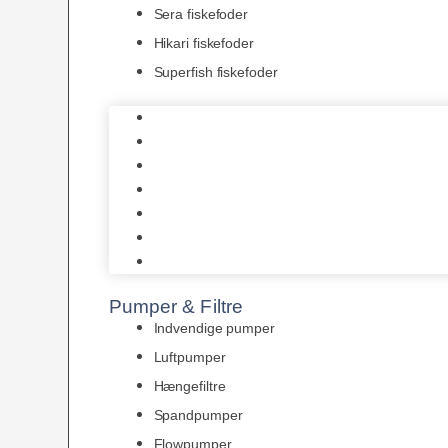
Sera fiskefoder
Hikari fiskefoder
Superfish fiskefoder
Frostfoder
JBL tørfoder
Tropelands fiskefoder
Tropical fiskefoder
Sera fiskefoder
Hikari fiskefoder
Superfish fiskefoder
Pumper & Filtre
Indvendige pumper
Luftpumper
Hængefiltre
Spandpumper
Flowpumper