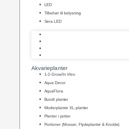
LED
Tilbehør til belysning
Sera LED
Juwel Belysning
LED
Tilbehør til belysning
Sera LED
Akvarieplanter
1-2-Grow/In Vitro
Aqua Decor
AquaFlora
Bundt planter
Moderplanter XL-planter
Planter i potter
Portioner (Mosser, Flydeplanter & Knolde)