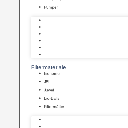
Pumper
Indvendige pumper
Luftpumper
Hængefiltre
Spandpumper
Flowpumper
Pumper
Filtermateriale
Biohome
JBL
Juwel
Bio-Balls
Filtermåtter
Biohome
JBL