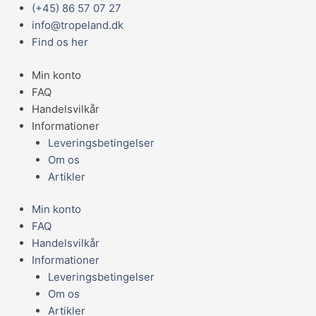
Gå
Main
(+45) 86 57 07 27
til
Menu
info@tropeland.dk
indholdet
Find os her
Min konto
FAQ
Handelsvilkår
Informationer
Leveringsbetingelser
Om os
Artikler
Min konto
FAQ
Handelsvilkår
Informationer
Leveringsbetingelser
Om os
Artikler