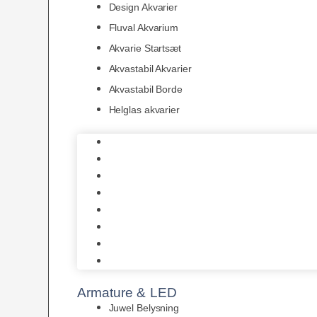
Design Akvarier
Fluval Akvarium
Akvarie Startsæt
Akvastabil Akvarier
Akvastabil Borde
Helglas akvarier
Juwel Akvarier
AquaMedic
Design Akvarier
Fluval Akvarium
Akvarie Startsæt
Akvastabil Akvarier
Akvastabil Borde
Helglas akvarier
Armature & LED
Juwel Belysning