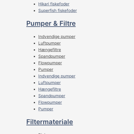
Hikari fiskefoder
Superfish fiskefoder
Pumper & Filtre
Indvendige pumper
Luftpumper
Hængefiltre
Spandpumper
Flowpumper
Pumper
Indvendige pumper
Luftpumper
Hængefiltre
Spandpumper
Flowpumper
Pumper
Filtermateriale