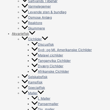
Saltvands Tilbehør
Varmelegemer
Levende sten & bundlag
Osmose Anlæg
Reaktore
Skummere
Akvariefisk
Cichlider
Discusfisk
Syd- og Ml. Amerikanske Cichlider
Malawi cichlider
Tanganyika Cichlider
Dværg Cichlider
Afrikanske Cichlider
Selskabsfisk
Kampfisk
Specialfisk
Maller
L Maller
Pansermaller
Div. maller