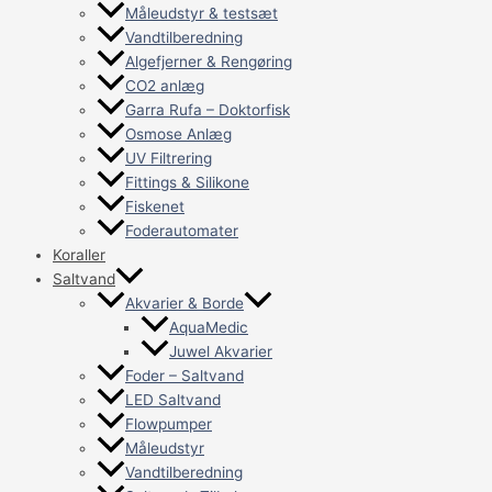
Måleudstyr & testsæt
Vandtilberedning
Algefjerner & Rengøring
CO2 anlæg
Garra Rufa – Doktorfisk
Osmose Anlæg
UV Filtrering
Fittings & Silikone
Fiskenet
Foderautomater
Koraller
Saltvand
Akvarier & Borde
AquaMedic
Juwel Akvarier
Foder – Saltvand
LED Saltvand
Flowpumper
Måleudstyr
Vandtilberedning