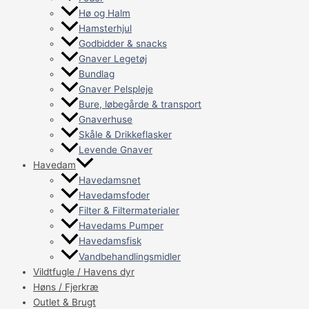
Hø og Halm
Hamsterhjul
Godbidder & snacks
Gnaver Legetøj
Bundlag
Gnaver Pelspleje
Bure, løbegårde & transport
Gnaverhuse
Skåle & Drikkeflasker
Levende Gnaver
Havedam
Havedamsnet
Havedamsfoder
Filter & Filtermaterialer
Havedams Pumper
Havedamsfisk
Vandbehandlingsmidler
Vildtfugle / Havens dyr
Høns / Fjerkræ
Outlet & Brugt