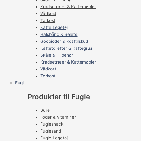
Kradsetræer & Kattemøbler
Vådkost
Tørkost
Katte Legetøj
Halsbånd & Seletøj
Godbidder & Kosttilskud
Kattetoiletter & Kattegrus
Skåle & Tilbehør
Kradsetræer & Kattemøbler
Vådkost
Tørkost
Fugl
Produkter til Fugle
Bure
Foder & vitaminer
Fuglesnack
Fuglesand
Fugle Legetøj