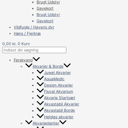
Brugt Udstyr
Gavekort
Brugt Udstyr
Gavekort
Vildfugle / Havens dyr
Høns / Fjerkræ
0,00
kr.
0
Kurv
Ferskvand
Akvarier & Borde
Juwel Akvarier
AquaMedic
Design Akvarier
Fluval Akvarium
Akvarie Startsæt
Akvastabil Akvarier
Akvastabil Borde
Helglas akvarier
Akvarieplanter