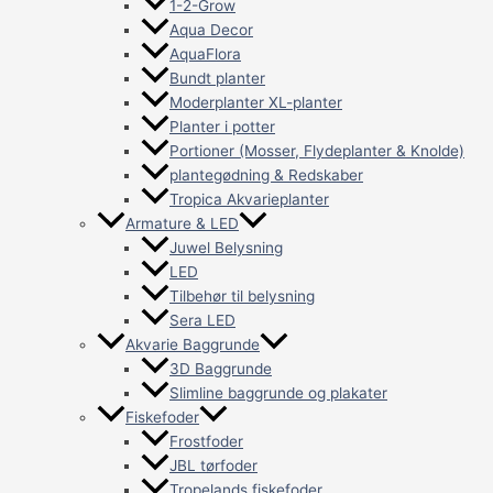
1-2-Grow
Aqua Decor
AquaFlora
Bundt planter
Moderplanter XL-planter
Planter i potter
Portioner (Mosser, Flydeplanter & Knolde)
plantegødning & Redskaber
Tropica Akvarieplanter
Armature & LED
Juwel Belysning
LED
Tilbehør til belysning
Sera LED
Akvarie Baggrunde
3D Baggrunde
Slimline baggrunde og plakater
Fiskefoder
Frostfoder
JBL tørfoder
Tropelands fiskefoder