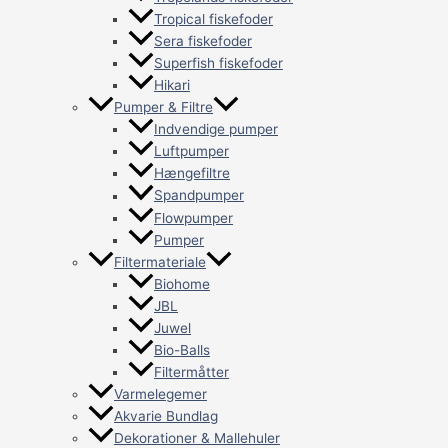
Tropical fiskefoder
Sera fiskefoder
Superfish fiskefoder
Hikari
Pumper & Filtre
Indvendige pumper
Luftpumper
Hængefiltre
Spandpumper
Flowpumper
Pumper
Filtermateriale
Biohome
JBL
Juwel
Bio-Balls
Filtermåtter
Varmelegemer
Akvarie Bundlag
Dekorationer & Mallehuler