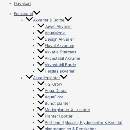
Gavekort
Ferskvand
Akvarier & Borde
Juwel Akvarier
AquaMedic
Design Akvarier
Fluval Akvarium
Akvarie Startsæt
Akvastabil Akvarier
Akvastabil Borde
Helglas akvarier
Akvarieplanter
1-2-Grow
Aqua Decor
AquaFlora
Bundt planter
Moderplanter XL-planter
Planter i potter
Portioner (Mosser, Flydeplanter & Knolde)
plantegødning & Redskaber