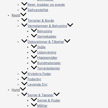
Rejer, krabber og snegle
Saltvandsfisk
Reptil
Terrarier & Borde
Varmelamper & Belysning
Belysning
Varmekabler
Dekorationer & Tilbehør
Skåle
Udsmykning
Hjælpemidler
Bundmaterialer
Terrarieplanter
Krybdyrs Foder
Foderdyr
Levende Dyr
Hund
Senge & Tæpper
Senge & Puder
Måtter