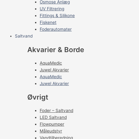
Osmose Anlæg
UV Filtrering
Fittings & Silikone
Fiskenet
Foderautomater
Saltvand
Akvarier & Borde
AquaMedic
Juwel Akvarier
AquaMedic
Juwel Akvarier
Øvrigt
Foder – Saltvand
LED Saltvand
Flowpumper
Måleudstyr
Vandtilberedning