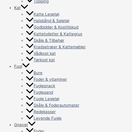
Topping
Kat
Katte Legetøj
Halsbånd & Seletøj
Godbidder & Kosttilskud
Kattetoiletter & Kattegrus
Skåle & Tilbehør
Kradsetræer & Kattemøbler
Vådkost kat
Tørkost kat
Fugl
Bure
Foder & vitaminer
Fuglesnack
Fuglesand
Fugle Legetøj
Skåle & Foderautomater
Redekasser
Levende Fugle
Gnaver
Foder