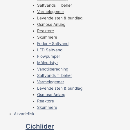
Saltvands Tilbehør
Varmelegemer
Levende sten & bundlag
Osmose Anlæg
Reaktore
Skummere
Foder – Saltvand
LED Saltvand
Flowpumper
Måleudstyr
Vandtilberedning
Saltvands Tilbehør
Varmelegemer
Levende sten & bundlag
Osmose Anlæg
Reaktore
Skummere
Akvariefisk
Cichlider