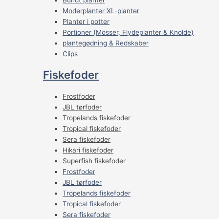
Moderplanter XL-planter
Planter i potter
Portioner (Mosser, Flydeplanter & Knolde)
plantegødning & Redskaber
Clips
Fiskefoder
Frostfoder
JBL tørfoder
Tropelands fiskefoder
Tropical fiskefoder
Sera fiskefoder
Hikari fiskefoder
Superfish fiskefoder
Frostfoder
JBL tørfoder
Tropelands fiskefoder
Tropical fiskefoder
Sera fiskefoder