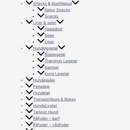
Snacks & Kosttilskud
Natur Snacks
Snacks
Liner & seler
Halsbånd
Seler
Liner
Hundelegetøj
Bidelegetøj
Trænings Legetøj
Bamser
Kong Legetøj
Hundeskåle
Pelspleje
Hundetøj
Transportbure & Bokse
HundeLygter
Tørkost Hund
Råfoder – barf
Råfoder – vådfoder