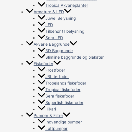
Tropica Akvarieplanter
Armature & LED
Juwel Belysning
LED
Tilbehør til belysning
Sera LED
Akvarie Baggrunde
3D Baggrunde
Slimline baggrunde og plakater
Fiskefoder
Frostfoder
JBL tørfoder
Tropelands fiskefoder
Tropical fiskefoder
Sera fiskefoder
Superfish fiskefoder
Hikari
Pumper & Filtre
Indvendige pumper
Luftpumper