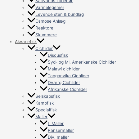
Saltvands Tilbehør
Varmelegemer
Levende sten & bundlag
Osmose Anlæg
Reaktore
Skummere
Akvariefisk
Cichlider
Discusfisk
Syd- og Ml. Amerikanske Cichlider
Malawi cichlider
Tanganyika Cichlider
Dværg Cichlider
Afrikanske Cichlider
Selskabsfisk
Kampfisk
Specialfisk
Maller
L Maller
Pansermaller
Div. maller