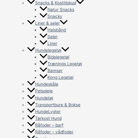
Snacks & Kosttilskud
Natur Snacks
Snacks
Liner & seler
Halsbånd
Seler
Liner
Hundelegetøj
Bidelegetøj
Trænings Legetøj
Bamser
Kong Legetøj
Hundeskåle
Pelspleje
Hundetøj
Transportbure & Bokse
HundeLygter
Tørkost Hund
Råfoder – barf
Råfoder – vådfoder