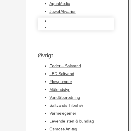
AquaMedic
Juwel Akvarier
AquaMedic
Juwel Akvarier
Øvrigt
Foder – Saltvand
LED Saltvand
Flowpumper
Måleudstyr
Vandtilberedning
Saltvands Tilbehør
Varmelegemer
Levende sten & bundlag
Osmose Anlæg