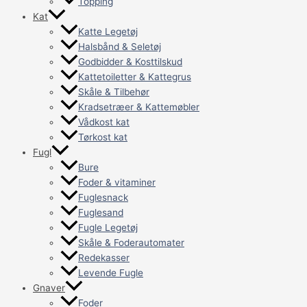
Topping
Kat
Katte Legetøj
Halsbånd & Seletøj
Godbidder & Kosttilskud
Kattetoiletter & Kattegrus
Skåle & Tilbehør
Kradsetræer & Kattemøbler
Vådkost kat
Tørkost kat
Fugl
Bure
Foder & vitaminer
Fuglesnack
Fuglesand
Fugle Legetøj
Skåle & Foderautomater
Redekasser
Levende Fugle
Gnaver
Foder