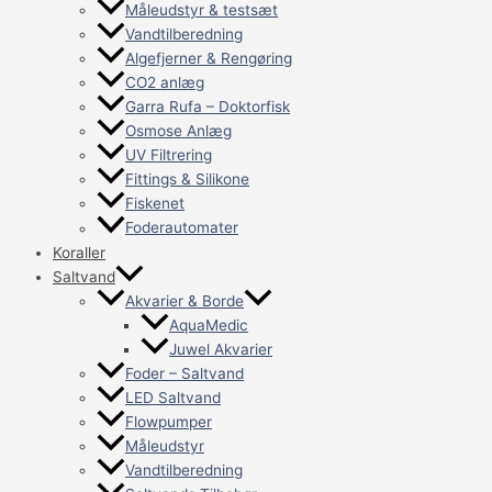
Måleudstyr & testsæt
Vandtilberedning
Algefjerner & Rengøring
CO2 anlæg
Garra Rufa – Doktorfisk
Osmose Anlæg
UV Filtrering
Fittings & Silikone
Fiskenet
Foderautomater
Koraller
Saltvand
Akvarier & Borde
AquaMedic
Juwel Akvarier
Foder – Saltvand
LED Saltvand
Flowpumper
Måleudstyr
Vandtilberedning