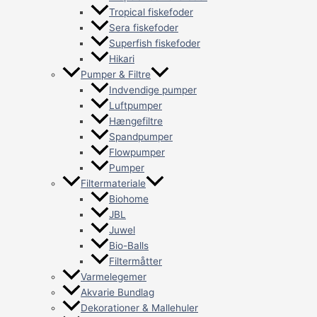
Tropical fiskefoder
Sera fiskefoder
Superfish fiskefoder
Hikari
Pumper & Filtre
Indvendige pumper
Luftpumper
Hængefiltre
Spandpumper
Flowpumper
Pumper
Filtermateriale
Biohome
JBL
Juwel
Bio-Balls
Filtermåtter
Varmelegemer
Akvarie Bundlag
Dekorationer & Mallehuler