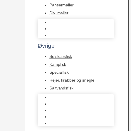
Pansermaller
Div. maller
L Maller
Pansermaller
Div. maller
Øvrige
Selskabsfisk
Kampfisk
Specialfisk
Rejer, krabber og snegle
Saltvandsfisk
Selskabsfisk
Kampfisk
Specialfisk
Rejer, krabber og snegle
Saltvandsfisk