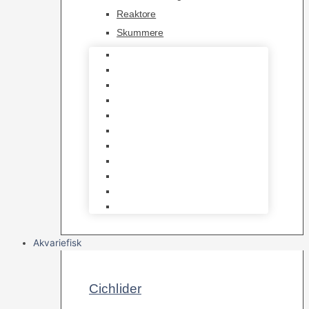
Reaktore
Skummere
Foder – Saltvand
LED Saltvand
Flowpumper
Måleudstyr
Vandtilberedning
Saltvands Tilbehør
Varmelegemer
Levende sten & bundlag
Osmose Anlæg
Reaktore
Skummere
Akvariefisk
Cichlider