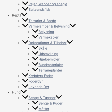
Rejer, krabber og snegle
Saltvandsfisk
Reptil
Terrarier & Borde
Varmelamper & Belysning
Belysning
Varmekabler
Dekorationer & Tilbehør
Skåle
Udsmykning
Hjælpemidler
Bundmaterialer
Terrarieplanter
Krybdyrs Foder
Foderdyr
Levende Dyr
Hund
Senge & Tæpper
Senge & Puder
Måtter