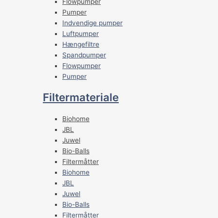
Flowpumper
Pumper
Indvendige pumper
Luftpumper
Hængefiltre
Spandpumper
Flowpumper
Pumper
Filtermateriale
Biohome
JBL
Juwel
Bio-Balls
Filtermåtter
Biohome
JBL
Juwel
Bio-Balls
Filtermåtter