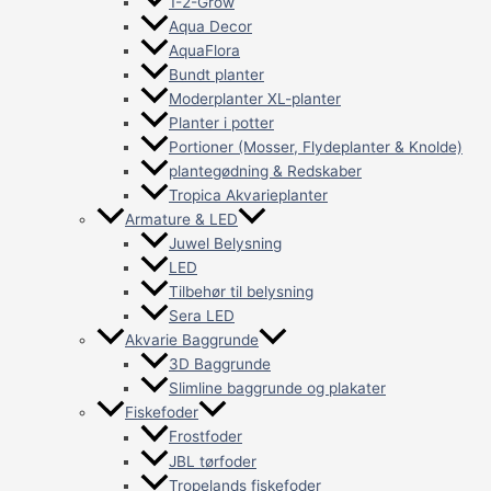
1-2-Grow
Aqua Decor
AquaFlora
Bundt planter
Moderplanter XL-planter
Planter i potter
Portioner (Mosser, Flydeplanter & Knolde)
plantegødning & Redskaber
Tropica Akvarieplanter
Armature & LED
Juwel Belysning
LED
Tilbehør til belysning
Sera LED
Akvarie Baggrunde
3D Baggrunde
Slimline baggrunde og plakater
Fiskefoder
Frostfoder
JBL tørfoder
Tropelands fiskefoder