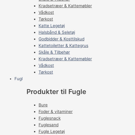
Kradsetræer & Kattemøbler
Vådkost
Tørkost
Katte Legetøj
Halsbånd & Seletøj
Godbidder & Kosttilskud
Kattetoiletter & Kattegrus
Skåle & Tilbehør
Kradsetræer & Kattemøbler
Vådkost
Tørkost
Fugl
Produkter til Fugle
Bure
Foder & vitaminer
Fuglesnack
Fuglesand
Fugle Legetøj