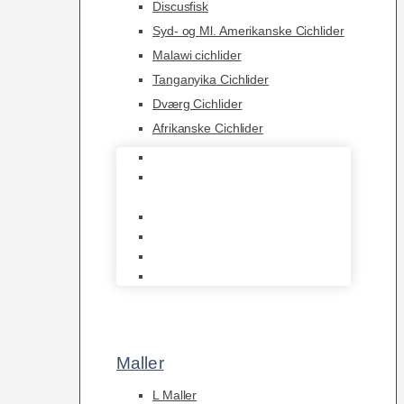
Discusfisk
Syd- og Ml. Amerikanske Cichlider
Malawi cichlider
Tanganyika Cichlider
Dværg Cichlider
Afrikanske Cichlider
Discusfisk
Syd- og Ml. Amerikanske
Cichlider
Malawi cichlider
Tanganyika Cichlider
Dværg Cichlider
Afrikanske Cichlider
Maller
L Maller