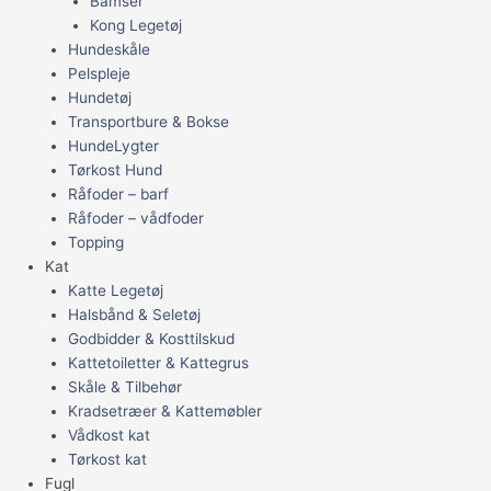
Bamser
Kong Legetøj
Hundeskåle
Pelspleje
Hundetøj
Transportbure & Bokse
HundeLygter
Tørkost Hund
Råfoder – barf
Råfoder – vådfoder
Topping
Kat
Katte Legetøj
Halsbånd & Seletøj
Godbidder & Kosttilskud
Kattetoiletter & Kattegrus
Skåle & Tilbehør
Kradsetræer & Kattemøbler
Vådkost kat
Tørkost kat
Fugl