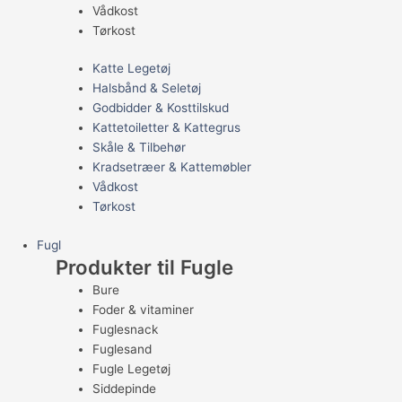
Vådkost
Tørkost
Katte Legetøj
Halsbånd & Seletøj
Godbidder & Kosttilskud
Kattetoiletter & Kattegrus
Skåle & Tilbehør
Kradsetræer & Kattemøbler
Vådkost
Tørkost
Fugl
Produkter til Fugle
Bure
Foder & vitaminer
Fuglesnack
Fuglesand
Fugle Legetøj
Siddepinde