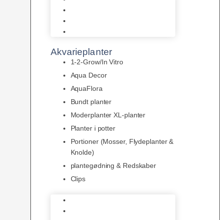
LED
Tilbehør til belysning
Sera LED
Akvarieplanter
1-2-Grow/In Vitro
Aqua Decor
AquaFlora
Bundt planter
Moderplanter XL-planter
Planter i potter
Portioner (Mosser, Flydeplanter &
Knolde)
plantegødning & Redskaber
Clips
1-2-Grow/In Vitro
Aqua Decor