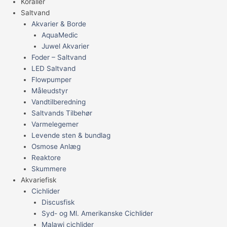
Koraller
Saltvand
Akvarier & Borde
AquaMedic
Juwel Akvarier
Foder – Saltvand
LED Saltvand
Flowpumper
Måleudstyr
Vandtilberedning
Saltvands Tilbehør
Varmelegemer
Levende sten & bundlag
Osmose Anlæg
Reaktore
Skummere
Akvariefisk
Cichlider
Discusfisk
Syd- og Ml. Amerikanske Cichlider
Malawi cichlider