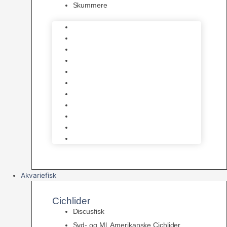
Skummere
Foder – Saltvand
LED Saltvand
Flowpumper
Måleudstyr
Vandtilberedning
Saltvands Tilbehør
Varmelegemer
Levende sten & bundlag
Osmose Anlæg
Reaktore
Skummere
Akvariefisk
Cichlider
Discusfisk
Syd- og Ml. Amerikanske Cichlider