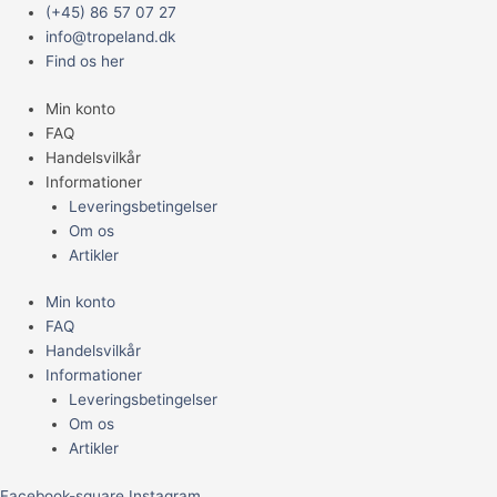
Gå
Main
(+45) 86 57 07 27
til
Menu
info@tropeland.dk
indholdet
Find os her
Min konto
FAQ
Handelsvilkår
Informationer
Leveringsbetingelser
Om os
Artikler
Min konto
FAQ
Handelsvilkår
Informationer
Leveringsbetingelser
Om os
Artikler
Facebook-square
Instagram