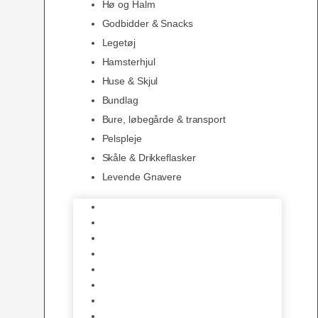
Hø og Halm
Godbidder & Snacks
Legetøj
Hamsterhjul
Huse & Skjul
Bundlag
Bure, løbegårde & transport
Pelspleje
Skåle & Drikkeflasker
Levende Gnavere
Foder
Hø og Halm
Godbidder & Snacks
Legetøj
Hamsterhjul
Huse & Skjul
Bundlag
Bure, løbegårde & transport