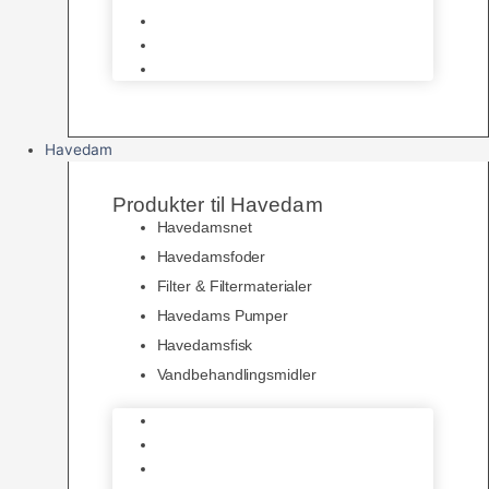
Pelspleje
Skåle & Drikkeflasker
Levende Gnavere
Havedam
Produkter til Havedam
Havedamsnet
Havedamsfoder
Filter & Filtermaterialer
Havedams Pumper
Havedamsfisk
Vandbehandlingsmidler
Havedamsnet
Havedamsfoder
Filter & Filtermaterialer