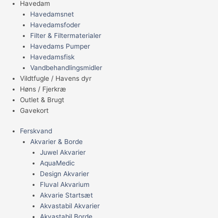
Havedam
Havedamsnet
Havedamsfoder
Filter & Filtermaterialer
Havedams Pumper
Havedamsfisk
Vandbehandlingsmidler
Vildtfugle / Havens dyr
Høns / Fjerkræ
Outlet & Brugt
Gavekort
Ferskvand
Akvarier & Borde
Juwel Akvarier
AquaMedic
Design Akvarier
Fluval Akvarium
Akvarie Startsæt
Akvastabil Akvarier
Akvastabil Borde