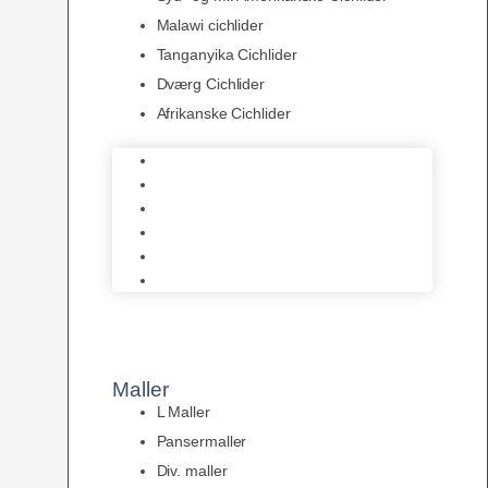
Malawi cichlider
Tanganyika Cichlider
Dværg Cichlider
Afrikanske Cichlider
Discusfisk
Syd- og Ml. Amerikanske Cichlider
Malawi cichlider
Tanganyika Cichlider
Dværg Cichlider
Afrikanske Cichlider
Maller
L Maller
Pansermaller
Div. maller