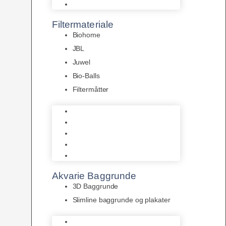
Pumper
Filtermateriale
Biohome
JBL
Juwel
Bio-Balls
Filtermåtter
Biohome
JBL
Juwel
Bio-Balls
Filtermåtter
Akvarie Baggrunde
3D Baggrunde
Slimline baggrunde og plakater
3D Baggrunde