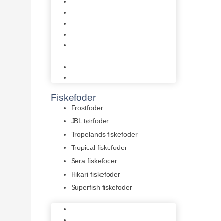
AquaFlora
Bundt planter
Moderplanter XL-planter
Planter i potter
Portioner (Mosser, Flydeplanter
& Knolde)
plantegødning & Redskaber
Clips
Fiskefoder
Frostfoder
JBL tørfoder
Tropelands fiskefoder
Tropical fiskefoder
Sera fiskefoder
Hikari fiskefoder
Superfish fiskefoder
Frostfoder
JBL tørfoder