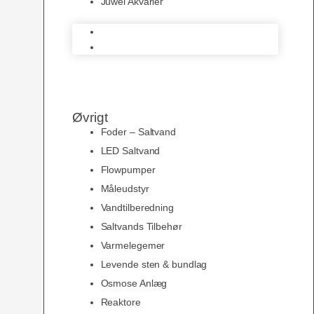
Juwel Akvarier
AquaMedic
Juwel Akvarier
Øvrigt
Foder – Saltvand
LED Saltvand
Flowpumper
Måleudstyr
Vandtilberedning
Saltvands Tilbehør
Varmelegemer
Levende sten & bundlag
Osmose Anlæg
Reaktore