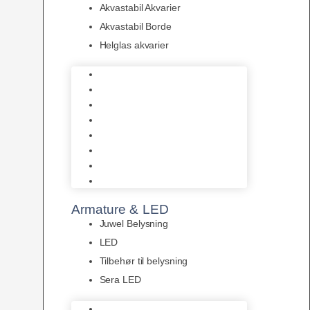
Akvastabil Akvarier
Akvastabil Borde
Helglas akvarier
Juwel Akvarier
AquaMedic
Design Akvarier
Fluval Akvarium
Akvarie Startsæt
Akvastabil Akvarier
Akvastabil Borde
Helglas akvarier
Armature & LED
Juwel Belysning
LED
Tilbehør til belysning
Sera LED
Juwel Belysning