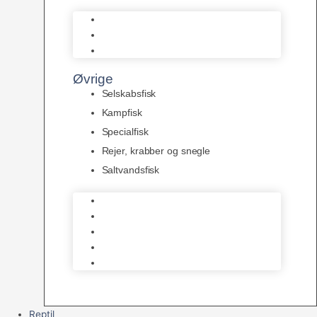
L Maller
Pansermaller
Div. maller
Øvrige
Selskabsfisk
Kampfisk
Specialfisk
Rejer, krabber og snegle
Saltvandsfisk
Selskabsfisk
Kampfisk
Specialfisk
Rejer, krabber og snegle
Saltvandsfisk
Reptil