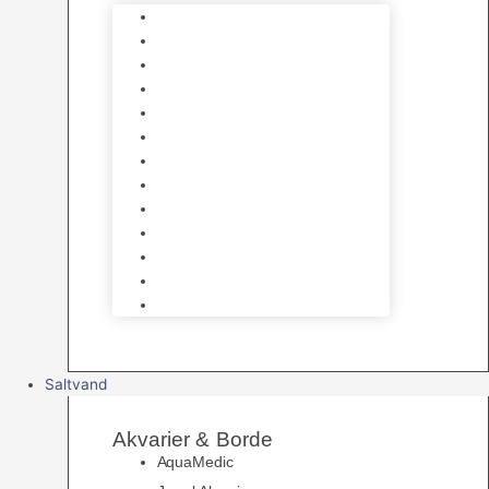
Varmelegemer
Akvarie Bundlag
Dekorationer & Mallehuler
Måleudstyr & testsæt
Vandtilberedning
Algefjerner & Rengøring
CO2 anlæg
Garra Rufa – Doktorfisk
Osmose Anlæg
UV Filtrering
Fittings & Silikone
Fiskenet
Foderautomater
Saltvand
Akvarier & Borde
AquaMedic