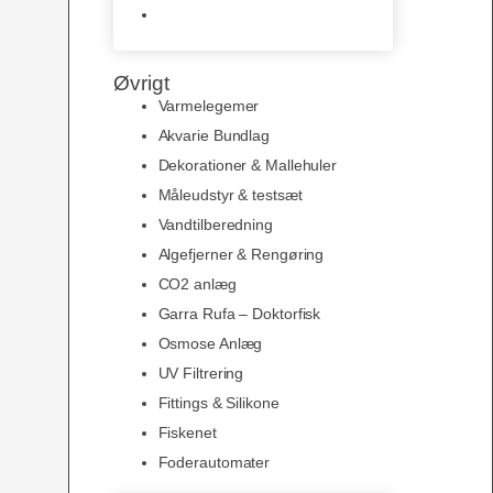
Slimline baggrunde og
plakater
Øvrigt
Varmelegemer
Akvarie Bundlag
Dekorationer & Mallehuler
Måleudstyr & testsæt
Vandtilberedning
Algefjerner & Rengøring
CO2 anlæg
Garra Rufa – Doktorfisk
Osmose Anlæg
UV Filtrering
Fittings & Silikone
Fiskenet
Foderautomater