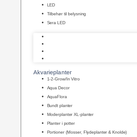
LED
Tilbehør til belysning
Sera LED
Juwel Belysning
LED
Tilbehør til belysning
Sera LED
Akvarieplanter
1-2-Grow/In Vitro
Aqua Decor
AquaFlora
Bundt planter
Moderplanter XL-planter
Planter i potter
Portioner (Mosser, Flydeplanter & Knolde)