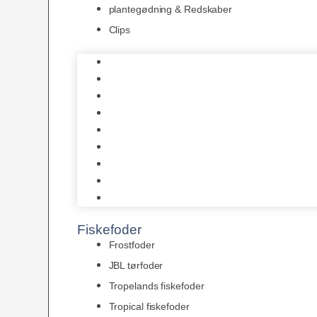
plantegødning & Redskaber
Clips
1-2-Grow/In Vitro
Aqua Decor
AquaFlora
Bundt planter
Moderplanter XL-planter
Planter i potter
Portioner (Mosser, Flydeplanter & Knolde)
plantegødning & Redskaber
Clips
Fiskefoder
Frostfoder
JBL tørfoder
Tropelands fiskefoder
Tropical fiskefoder