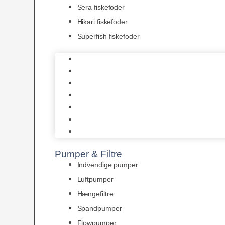
Sera fiskefoder
Hikari fiskefoder
Superfish fiskefoder
Frostfoder
JBL tørfoder
Tropelands fiskefoder
Tropical fiskefoder
Sera fiskefoder
Hikari fiskefoder
Superfish fiskefoder
Pumper & Filtre
Indvendige pumper
Luftpumper
Hængefiltre
Spandpumper
Flowpumper