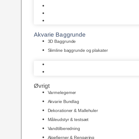
Juwel
Bio-Balls
Filtermåtter
Akvarie Baggrunde
3D Baggrunde
Slimline baggrunde og plakater
3D Baggrunde
Slimline baggrunde og plakater
Øvrigt
Varmelegemer
Akvarie Bundlag
Dekorationer & Mallehuler
Måleudstyr & testsæt
Vandtilberedning
Algefjerner & Rengøring