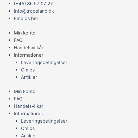
Gå
Main
(+45) 86 57 07 27
EXOTERRA
til
Menu
info@tropeland.dk
BREEDING
indholdet
Find os her
BOX
S
Min konto
20,5X20,5X14
FAQ
CM
Handelsvilkår
antal
Informationer
Leveringsbetingelser
Om os
Artikler
Min konto
FAQ
Handelsvilkår
Informationer
Leveringsbetingelser
Om os
Artikler