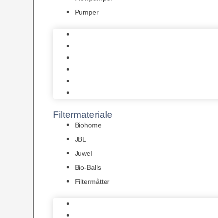
Pumper
Indvendige pumper
Luftpumper
Hængefiltre
Spandpumper
Flowpumper
Pumper
Filtermateriale
Biohome
JBL
Juwel
Bio-Balls
Filtermåtter
Biohome
JBL