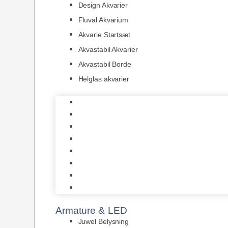
Design Akvarier
Fluval Akvarium
Akvarie Startsæt
Akvastabil Akvarier
Akvastabil Borde
Helglas akvarier
Juwel Akvarier
AquaMedic
Design Akvarier
Fluval Akvarium
Akvarie Startsæt
Akvastabil Akvarier
Akvastabil Borde
Helglas akvarier
Armature & LED
Juwel Belysning