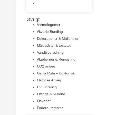
Slimline baggrunde og
plakater
Øvrigt
Varmelegemer
Akvarie Bundlag
Dekorationer & Mallehuler
Måleudstyr & testsæt
Vandtilberedning
Algefjerner & Rengøring
CO2 anlæg
Garra Rufa – Doktorfisk
Osmose Anlæg
UV Filtrering
Fittings & Silikone
Fiskenet
Foderautomater