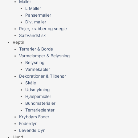
Maller
L Maller
Pansermaller
Div. maller
Rejer, krabber og snegle
Saltvandsfisk
Reptil
Terrarier & Borde
Varmelamper & Belysning
Belysning
Varmekabler
Dekorationer & Tilbehør
Skåle
Udsmykning
Hjælpemidler
Bundmaterialer
Terrarieplanter
Krybdyrs Foder
Foderdyr
Levende Dyr
Hund