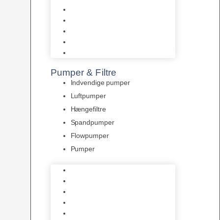
Tropelands fiskefoder
Tropical fiskefoder
Sera fiskefoder
Hikari fiskefoder
Superfish fiskefoder
Pumper & Filtre
Indvendige pumper
Luftpumper
Hængefiltre
Spandpumper
Flowpumper
Pumper
Indvendige pumper
Luftpumper
Hængefiltre
Spandpumper
Flowpumper