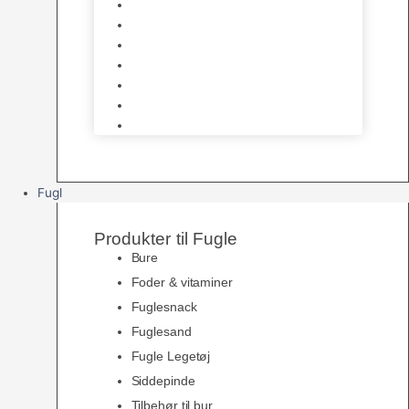
Halsbånd & Seletøj
Godbidder & Kosttilskud
Kattetoiletter & Kattegrus
Skåle & Tilbehør
Kradsetræer & Kattemøbler
Vådkost
Tørkost
Fugl
Produkter til Fugle
Bure
Foder & vitaminer
Fuglesnack
Fuglesand
Fugle Legetøj
Siddepinde
Tilbehør til bur