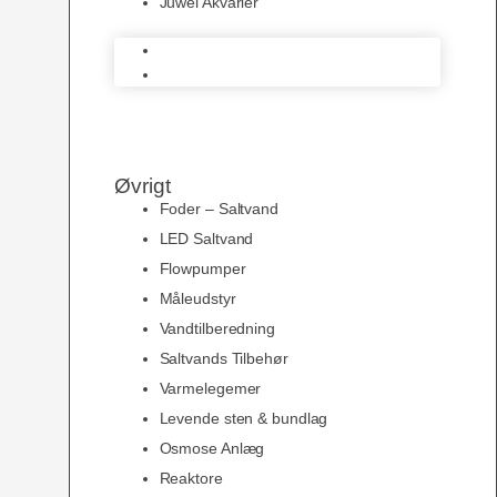
Juwel Akvarier
AquaMedic
Juwel Akvarier
Øvrigt
Foder – Saltvand
LED Saltvand
Flowpumper
Måleudstyr
Vandtilberedning
Saltvands Tilbehør
Varmelegemer
Levende sten & bundlag
Osmose Anlæg
Reaktore