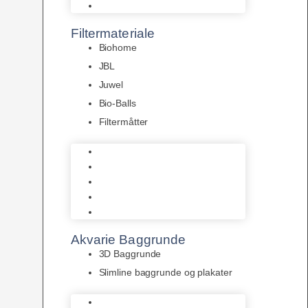
Pumper
Filtermateriale
Biohome
JBL
Juwel
Bio-Balls
Filtermåtter
Biohome
JBL
Juwel
Bio-Balls
Filtermåtter
Akvarie Baggrunde
3D Baggrunde
Slimline baggrunde og plakater
3D Baggrunde