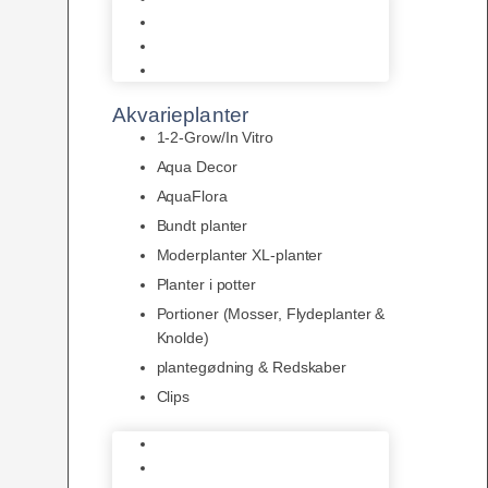
LED
Tilbehør til belysning
Sera LED
Akvarieplanter
1-2-Grow/In Vitro
Aqua Decor
AquaFlora
Bundt planter
Moderplanter XL-planter
Planter i potter
Portioner (Mosser, Flydeplanter &
Knolde)
plantegødning & Redskaber
Clips
1-2-Grow/In Vitro
Aqua Decor