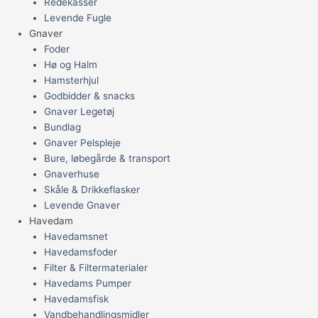
Redekasser
Levende Fugle
Gnaver
Foder
Hø og Halm
Hamsterhjul
Godbidder & snacks
Gnaver Legetøj
Bundlag
Gnaver Pelspleje
Bure, løbegårde & transport
Gnaverhuse
Skåle & Drikkeflasker
Levende Gnaver
Havedam
Havedamsnet
Havedamsfoder
Filter & Filtermaterialer
Havedams Pumper
Havedamsfisk
Vandbehandlingsmidler