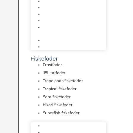
AquaFlora
Bundt planter
Moderplanter XL-planter
Planter i potter
Portioner (Mosser, Flydeplanter
& Knolde)
plantegødning & Redskaber
Clips
Fiskefoder
Frostfoder
JBL tørfoder
Tropelands fiskefoder
Tropical fiskefoder
Sera fiskefoder
Hikari fiskefoder
Superfish fiskefoder
Frostfoder
JBL tørfoder