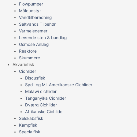
Flowpumper
Måleudstyr
Vandtilberedning
Saltvands Tilbehør
Varmelegemer
Levende sten & bundlag
Osmose Anlæg
Reaktore
Skummere
Akvariefisk
Cichlider
Discusfisk
Syd- og Ml. Amerikanske Cichlider
Malawi cichlider
Tanganyika Cichlider
Dværg Cichlider
Afrikanske Cichlider
Selskabsfisk
Kampfisk
Specialfisk