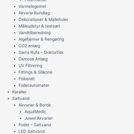
Varmelegemer
Akvarie Bundlag
Dekorationer & Mallehuler
Måleudstyr & testsæt
Vandtilberedning
Algefjerner & Rengøring
CO2 anlæg
Garra Rufa – Doktorfisk
Osmose Anlæg
UV Filtrering
Fittings & Silikone
Fiskenet
Foderautomater
Koraller
Saltvand
Akvarier & Borde
AquaMedic
Juwel Akvarier
Foder – Saltvand
LED Saltvand