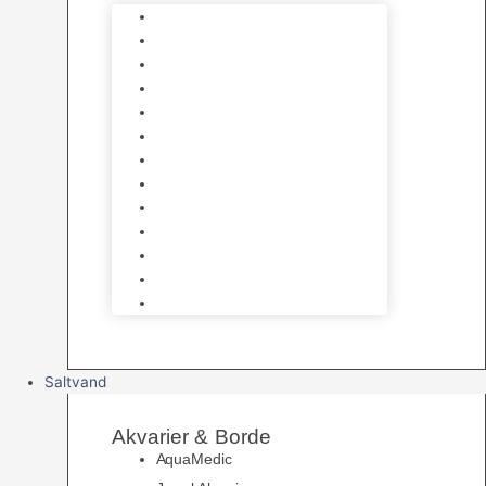
Varmelegemer
Akvarie Bundlag
Dekorationer & Mallehuler
Måleudstyr & testsæt
Vandtilberedning
Algefjerner & Rengøring
CO2 anlæg
Garra Rufa – Doktorfisk
Osmose Anlæg
UV Filtrering
Fittings & Silikone
Fiskenet
Foderautomater
Saltvand
Akvarier & Borde
AquaMedic