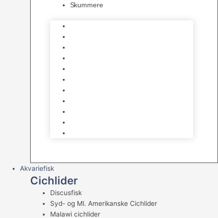
Skummere
Foder – Saltvand
LED Saltvand
Flowpumper
Måleudstyr
Vandtilberedning
Saltvands Tilbehør
Varmelegemer
Levende sten & bundlag
Osmose Anlæg
Reaktore
Skummere
Akvariefisk
Cichlider
Discusfisk
Syd- og Ml. Amerikanske Cichlider
Malawi cichlider