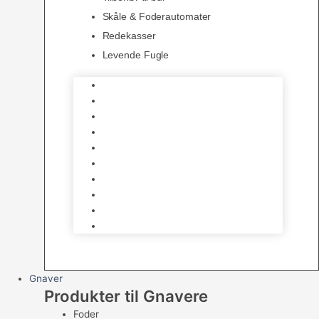
Skåle & Foderautomater
Redekasser
Levende Fugle
Bure
Foder & vitaminer
Fuglesnack
Fuglesand
Fugle Legetøj
Siddepinde
Tilbehør til bur
Skåle & Foderautomater
Redekasser
Levende Fugle
Gnaver
Produkter til Gnavere
Foder