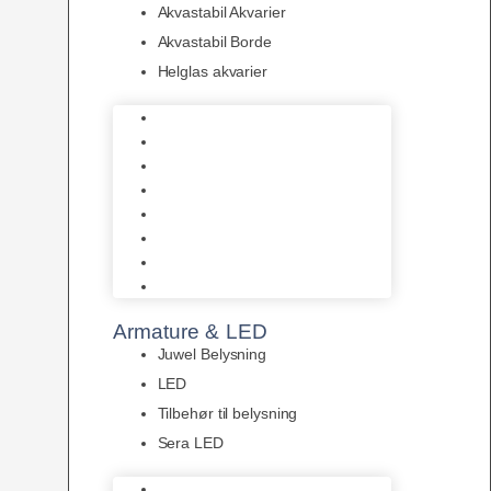
Akvastabil Akvarier
Akvastabil Borde
Helglas akvarier
Juwel Akvarier
AquaMedic
Design Akvarier
Fluval Akvarium
Akvarie Startsæt
Akvastabil Akvarier
Akvastabil Borde
Helglas akvarier
Armature & LED
Juwel Belysning
LED
Tilbehør til belysning
Sera LED
Juwel Belysning