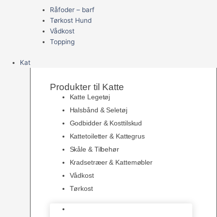
Råfoder – barf
Tørkost Hund
Vådkost
Topping
Kat
Produkter til Katte
Katte Legetøj
Halsbånd & Seletøj
Godbidder & Kosttilskud
Kattetoiletter & Kattegrus
Skåle & Tilbehør
Kradsetræer & Kattemøbler
Vådkost
Tørkost
Katte Legetøj