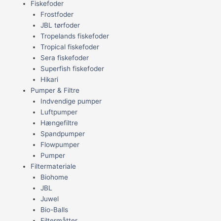
Fiskefoder
Frostfoder
JBL tørfoder
Tropelands fiskefoder
Tropical fiskefoder
Sera fiskefoder
Superfish fiskefoder
Hikari
Pumper & Filtre
Indvendige pumper
Luftpumper
Hængefiltre
Spandpumper
Flowpumper
Pumper
Filtermateriale
Biohome
JBL
Juwel
Bio-Balls
Filtermåtter