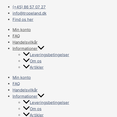
Gå
Main
(+45) 86 57 07 27
til
Menu
info@tropeland.dk
indholdet
Find os her
Min konto
FAQ
Handelsvilkår
Informationer
Leveringsbetingelser
Om os
Artikler
Min konto
FAQ
Handelsvilkår
Informationer
Leveringsbetingelser
Om os
Artikler