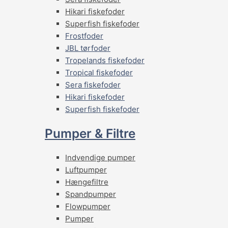
Hikari fiskefoder
Superfish fiskefoder
Frostfoder
JBL tørfoder
Tropelands fiskefoder
Tropical fiskefoder
Sera fiskefoder
Hikari fiskefoder
Superfish fiskefoder
Pumper & Filtre
Indvendige pumper
Luftpumper
Hængefiltre
Spandpumper
Flowpumper
Pumper