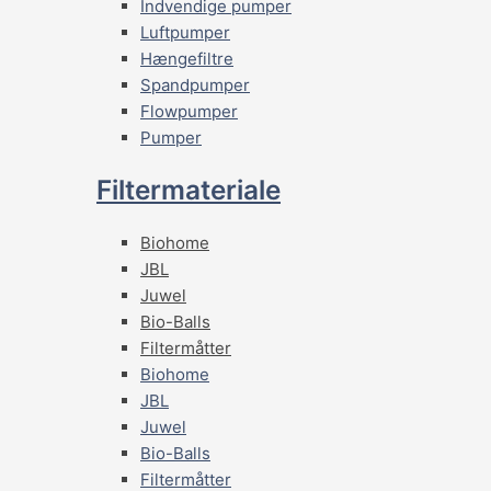
Indvendige pumper
Luftpumper
Hængefiltre
Spandpumper
Flowpumper
Pumper
Filtermateriale
Biohome
JBL
Juwel
Bio-Balls
Filtermåtter
Biohome
JBL
Juwel
Bio-Balls
Filtermåtter