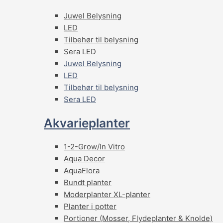
Juwel Belysning
LED
Tilbehør til belysning
Sera LED
Juwel Belysning
LED
Tilbehør til belysning
Sera LED
Akvarieplanter
1-2-Grow/In Vitro
Aqua Decor
AquaFlora
Bundt planter
Moderplanter XL-planter
Planter i potter
Portioner (Mosser, Flydeplanter & Knolde)