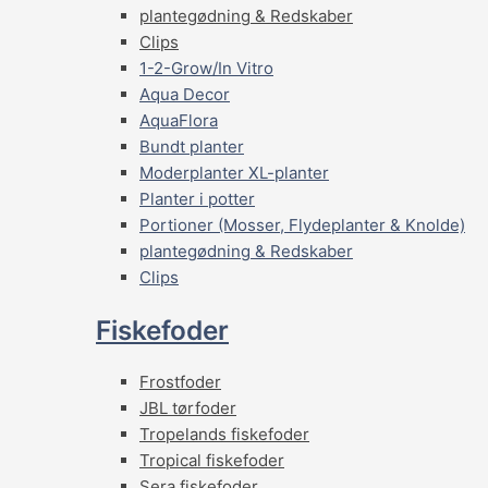
plantegødning & Redskaber
Clips
1-2-Grow/In Vitro
Aqua Decor
AquaFlora
Bundt planter
Moderplanter XL-planter
Planter i potter
Portioner (Mosser, Flydeplanter & Knolde)
plantegødning & Redskaber
Clips
Fiskefoder
Frostfoder
JBL tørfoder
Tropelands fiskefoder
Tropical fiskefoder
Sera fiskefoder