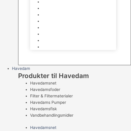
Legetøj
Hamsterhjul
Huse & Skjul
Bundlag
Bure, løbegårde & transport
Pelspleje
Skåle & Drikkeflasker
Levende Gnavere
Havedam
Produkter til Havedam
Havedamsnet
Havedamsfoder
Filter & Filtermaterialer
Havedams Pumper
Havedamsfisk
Vandbehandlingsmidler
Havedamsnet