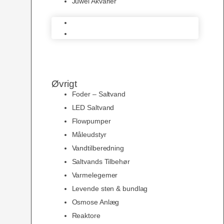
Juwel Akvarier
AquaMedic
Juwel Akvarier
Øvrigt
Foder – Saltvand
LED Saltvand
Flowpumper
Måleudstyr
Vandtilberedning
Saltvands Tilbehør
Varmelegemer
Levende sten & bundlag
Osmose Anlæg
Reaktore