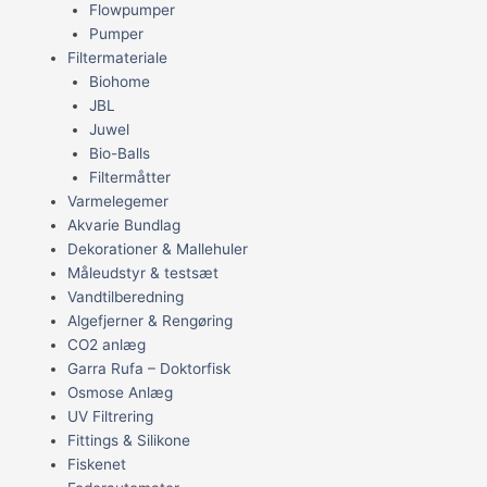
Flowpumper
Pumper
Filtermateriale
Biohome
JBL
Juwel
Bio-Balls
Filtermåtter
Varmelegemer
Akvarie Bundlag
Dekorationer & Mallehuler
Måleudstyr & testsæt
Vandtilberedning
Algefjerner & Rengøring
CO2 anlæg
Garra Rufa – Doktorfisk
Osmose Anlæg
UV Filtrering
Fittings & Silikone
Fiskenet