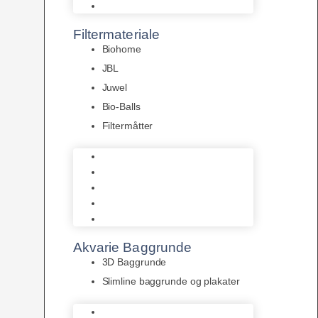
Pumper
Filtermateriale
Biohome
JBL
Juwel
Bio-Balls
Filtermåtter
Biohome
JBL
Juwel
Bio-Balls
Filtermåtter
Akvarie Baggrunde
3D Baggrunde
Slimline baggrunde og plakater
3D Baggrunde