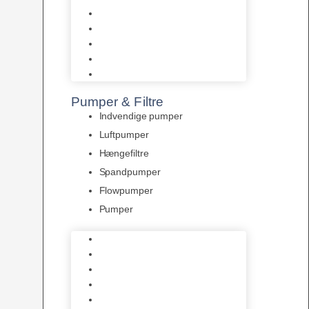
Tropelands fiskefoder
Tropical fiskefoder
Sera fiskefoder
Hikari fiskefoder
Superfish fiskefoder
Pumper & Filtre
Indvendige pumper
Luftpumper
Hængefiltre
Spandpumper
Flowpumper
Pumper
Indvendige pumper
Luftpumper
Hængefiltre
Spandpumper
Flowpumper