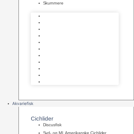
Skummere
Foder – Saltvand
LED Saltvand
Flowpumper
Måleudstyr
Vandtilberedning
Saltvands Tilbehør
Varmelegemer
Levende sten & bundlag
Osmose Anlæg
Reaktore
Skummere
Akvariefisk
Cichlider
Discusfisk
Syd- og Ml. Amerikanske Cichlider