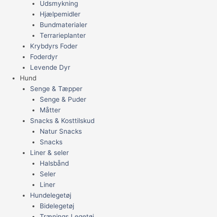
Udsmykning
Hjælpemidler
Bundmaterialer
Terrarieplanter
Krybdyrs Foder
Foderdyr
Levende Dyr
Hund
Senge & Tæpper
Senge & Puder
Måtter
Snacks & Kosttilskud
Natur Snacks
Snacks
Liner & seler
Halsbånd
Seler
Liner
Hundelegetøj
Bidelegetøj
Trænings Legetøj