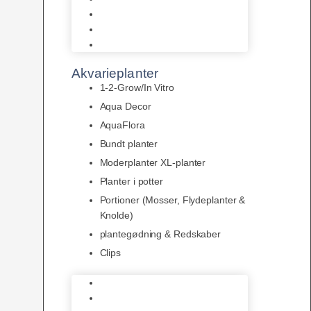
LED
Tilbehør til belysning
Sera LED
Akvarieplanter
1-2-Grow/In Vitro
Aqua Decor
AquaFlora
Bundt planter
Moderplanter XL-planter
Planter i potter
Portioner (Mosser, Flydeplanter &
Knolde)
plantegødning & Redskaber
Clips
1-2-Grow/In Vitro
Aqua Decor