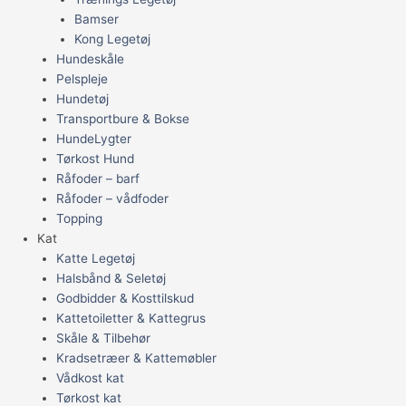
Bamser
Kong Legetøj
Hundeskåle
Pelspleje
Hundetøj
Transportbure & Bokse
HundeLygter
Tørkost Hund
Råfoder – barf
Råfoder – vådfoder
Topping
Kat
Katte Legetøj
Halsbånd & Seletøj
Godbidder & Kosttilskud
Kattetoiletter & Kattegrus
Skåle & Tilbehør
Kradsetræer & Kattemøbler
Vådkost kat
Tørkost kat