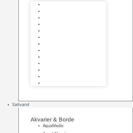
Varmelegemer
Akvarie Bundlag
Dekorationer & Mallehuler
Måleudstyr & testsæt
Vandtilberedning
Algefjerner & Rengøring
CO2 anlæg
Garra Rufa – Doktorfisk
Osmose Anlæg
UV Filtrering
Fittings & Silikone
Fiskenet
Foderautomater
Saltvand
Akvarier & Borde
AquaMedic