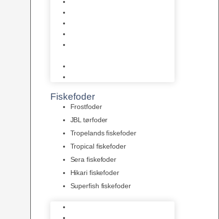
AquaFlora
Bundt planter
Moderplanter XL-planter
Planter i potter
Portioner (Mosser, Flydeplanter
& Knolde)
plantegødning & Redskaber
Clips
Fiskefoder
Frostfoder
JBL tørfoder
Tropelands fiskefoder
Tropical fiskefoder
Sera fiskefoder
Hikari fiskefoder
Superfish fiskefoder
Frostfoder
JBL tørfoder