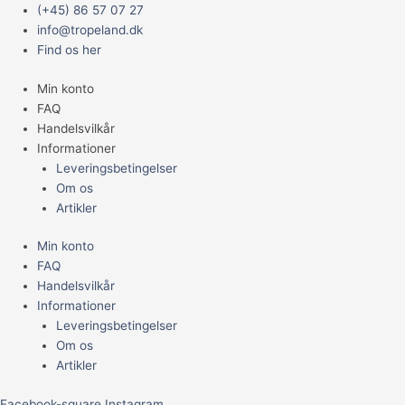
Gå
Main
JBL
(+45) 86 57 07 27
til
Menu
Kobbertestsæt
info@tropeland.dk
indholdet
Cu
Find os her
antal
Min konto
FAQ
Handelsvilkår
Informationer
Leveringsbetingelser
Om os
Artikler
Min konto
FAQ
Handelsvilkår
Informationer
Leveringsbetingelser
Om os
Artikler
Facebook-square
Instagram