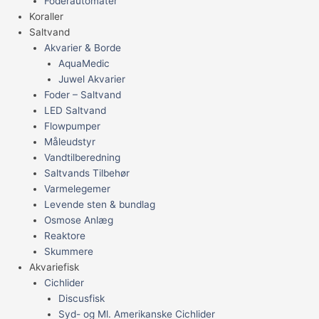
Foderautomater
Koraller
Saltvand
Akvarier & Borde
AquaMedic
Juwel Akvarier
Foder – Saltvand
LED Saltvand
Flowpumper
Måleudstyr
Vandtilberedning
Saltvands Tilbehør
Varmelegemer
Levende sten & bundlag
Osmose Anlæg
Reaktore
Skummere
Akvariefisk
Cichlider
Discusfisk
Syd- og Ml. Amerikanske Cichlider