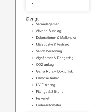
Slimline baggrunde og
plakater
Øvrigt
Varmelegemer
Akvarie Bundlag
Dekorationer & Mallehuler
Måleudstyr & testsæt
Vandtilberedning
Algefjerner & Rengøring
CO2 anlæg
Garra Rufa – Doktorfisk
Osmose Anlæg
UV Filtrering
Fittings & Silikone
Fiskenet
Foderautomater