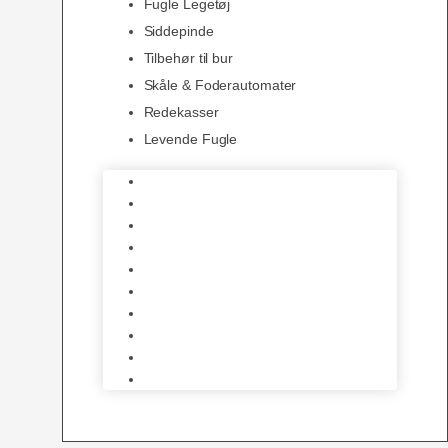
Fugle Legetøj
Siddepinde
Tilbehør til bur
Skåle & Foderautomater
Redekasser
Levende Fugle
Bure
Foder & vitaminer
Fuglesnack
Fuglesand
Fugle Legetøj
Siddepinde
Tilbehør til bur
Skåle & Foderautomater
Redekasser
Levende Fugle