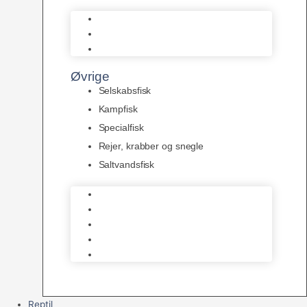
L Maller
Pansermaller
Div. maller
Øvrige
Selskabsfisk
Kampfisk
Specialfisk
Rejer, krabber og snegle
Saltvandsfisk
Selskabsfisk
Kampfisk
Specialfisk
Rejer, krabber og snegle
Saltvandsfisk
Reptil