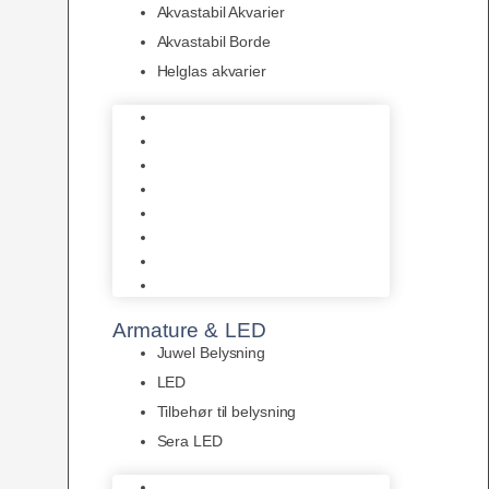
Akvastabil Akvarier
Akvastabil Borde
Helglas akvarier
Juwel Akvarier
AquaMedic
Design Akvarier
Fluval Akvarium
Akvarie Startsæt
Akvastabil Akvarier
Akvastabil Borde
Helglas akvarier
Armature & LED
Juwel Belysning
LED
Tilbehør til belysning
Sera LED
Juwel Belysning