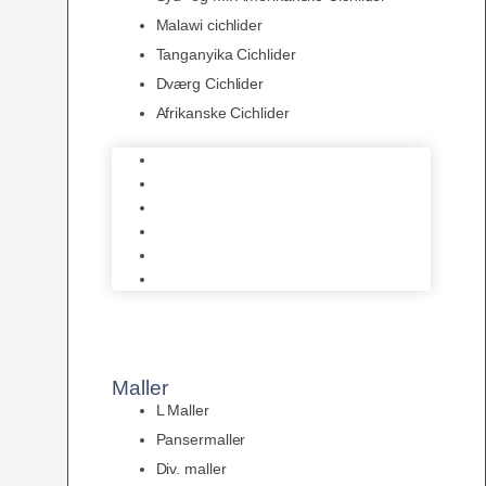
Malawi cichlider
Tanganyika Cichlider
Dværg Cichlider
Afrikanske Cichlider
Discusfisk
Syd- og Ml. Amerikanske Cichlider
Malawi cichlider
Tanganyika Cichlider
Dværg Cichlider
Afrikanske Cichlider
Maller
L Maller
Pansermaller
Div. maller