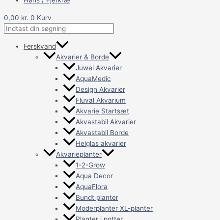
Høns / Fjerkræ
0,00
kr.
0
Kurv
Ferskvand
Akvarier & Borde
Juwel Akvarier
AquaMedic
Design Akvarier
Fluval Akvarium
Akvarie Startsæt
Akvastabil Akvarier
Akvastabil Borde
Helglas akvarier
Akvarieplanter
1-2-Grow
Aqua Decor
AquaFlora
Bundt planter
Moderplanter XL-planter
Planter i potter