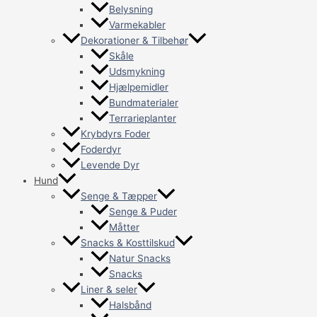
Belysning
Varmekabler
Dekorationer & Tilbehør
Skåle
Udsmykning
Hjælpemidler
Bundmaterialer
Terrarieplanter
Krybdyrs Foder
Foderdyr
Levende Dyr
Hund
Senge & Tæpper
Senge & Puder
Måtter
Snacks & Kosttilskud
Natur Snacks
Snacks
Liner & seler
Halsbånd