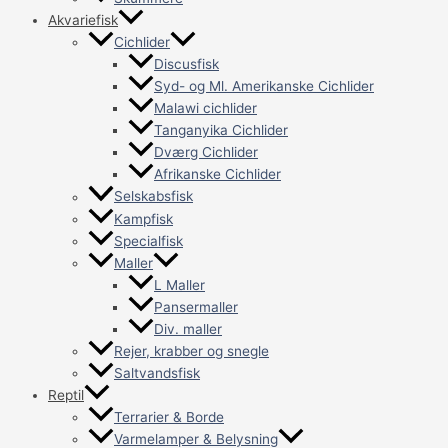
Akvariefisk
Cichlider
Discusfisk
Syd- og Ml. Amerikanske Cichlider
Malawi cichlider
Tanganyika Cichlider
Dværg Cichlider
Afrikanske Cichlider
Selskabsfisk
Kampfisk
Specialfisk
Maller
L Maller
Pansermaller
Div. maller
Rejer, krabber og snegle
Saltvandsfisk
Reptil
Terrarier & Borde
Varmelamper & Belysning