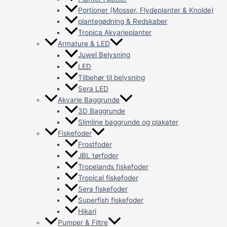
Portioner (Mosser, Flydeplanter & Knolde)
plantegødning & Redskaber
Tropica Akvarieplanter
Armature & LED
Juwel Belysning
LED
Tilbehør til belysning
Sera LED
Akvarie Baggrunde
3D Baggrunde
Slimline baggrunde og plakater
Fiskefoder
Frostfoder
JBL tørfoder
Tropelands fiskefoder
Tropical fiskefoder
Sera fiskefoder
Superfish fiskefoder
Hikari
Pumper & Filtre