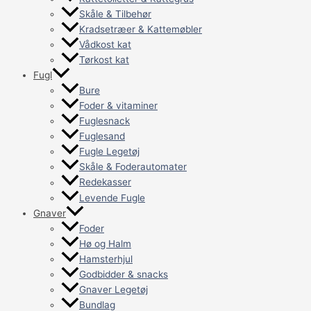
Skåle & Tilbehør
Kradsetræer & Kattemøbler
Vådkost kat
Tørkost kat
Fugl
Bure
Foder & vitaminer
Fuglesnack
Fuglesand
Fugle Legetøj
Skåle & Foderautomater
Redekasser
Levende Fugle
Gnaver
Foder
Hø og Halm
Hamsterhjul
Godbidder & snacks
Gnaver Legetøj
Bundlag