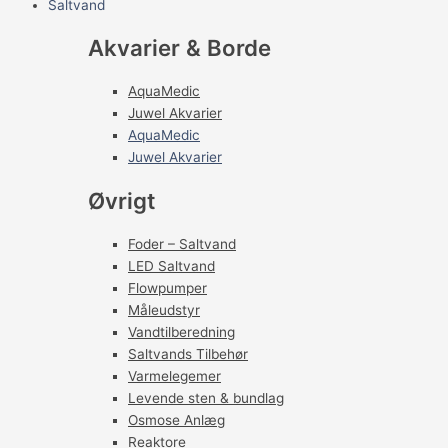
Saltvand
Akvarier & Borde
AquaMedic
Juwel Akvarier
AquaMedic
Juwel Akvarier
Øvrigt
Foder – Saltvand
LED Saltvand
Flowpumper
Måleudstyr
Vandtilberedning
Saltvands Tilbehør
Varmelegemer
Levende sten & bundlag
Osmose Anlæg
Reaktore