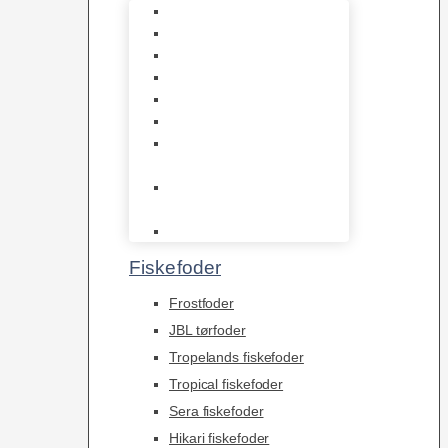
1-2-Grow/In Vitro
Aqua Decor
AquaFlora
Bundt planter
Moderplanter XL-planter
Planter i potter
Portioner (Mosser,
Flydeplanter & Knolde)
plantegødning &
Redskaber
Clips
Fiskefoder
Frostfoder
JBL tørfoder
Tropelands fiskefoder
Tropical fiskefoder
Sera fiskefoder
Hikari fiskefoder