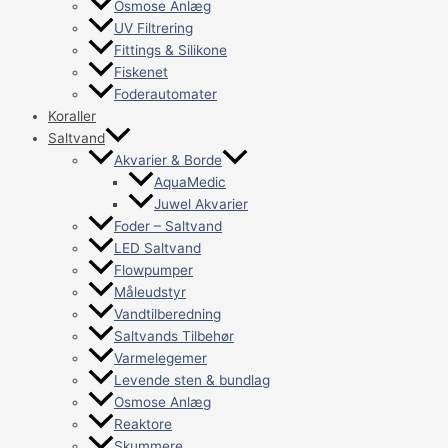
Osmose Anlæg
UV Filtrering
Fittings & Silikone
Fiskenet
Foderautomater
Koraller
Saltvand
Akvarier & Borde
AquaMedic
Juwel Akvarier
Foder – Saltvand
LED Saltvand
Flowpumper
Måleudstyr
Vandtilberedning
Saltvands Tilbehør
Varmelegemer
Levende sten & bundlag
Osmose Anlæg
Reaktore
Skummere