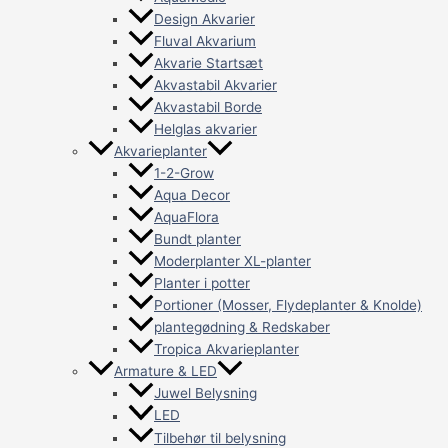
Design Akvarier
Fluval Akvarium
Akvarie Startsæt
Akvastabil Akvarier
Akvastabil Borde
Helglas akvarier
Akvarieplanter
1-2-Grow
Aqua Decor
AquaFlora
Bundt planter
Moderplanter XL-planter
Planter i potter
Portioner (Mosser, Flydeplanter & Knolde)
plantegødning & Redskaber
Tropica Akvarieplanter
Armature & LED
Juwel Belysning
LED
Tilbehør til belysning