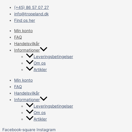
Gå
Main
(+45) 86 57 07 27
til
Menu
info@tropeland.dk
indholdet
Find os her
Min konto
FAQ
Handelsvilkår
Informationer
Leveringsbetingelser
Om os
Artikler
Min konto
FAQ
Handelsvilkår
Informationer
Leveringsbetingelser
Om os
Artikler
Facebook-square
Instagram