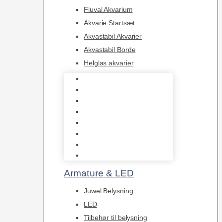
Fluval Akvarium
Akvarie Startsæt
Akvastabil Akvarier
Akvastabil Borde
Helglas akvarier
Juwel Akvarier
AquaMedic
Design Akvarier
Fluval Akvarium
Akvarie Startsæt
Akvastabil Akvarier
Akvastabil Borde
Helglas akvarier
Armature & LED
Juwel Belysning
LED
Tilbehør til belysning