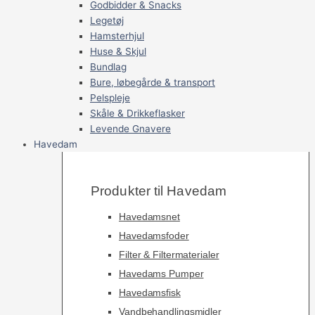
Godbidder & Snacks
Legetøj
Hamsterhjul
Huse & Skjul
Bundlag
Bure, løbegårde & transport
Pelspleje
Skåle & Drikkeflasker
Levende Gnavere
Havedam
Produkter til Havedam
Havedamsnet
Havedamsfoder
Filter & Filtermaterialer
Havedams Pumper
Havedamsfisk
Vandbehandlingsmidler