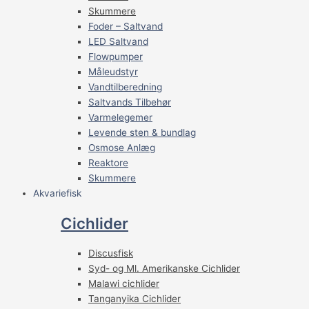
Skummere
Foder – Saltvand
LED Saltvand
Flowpumper
Måleudstyr
Vandtilberedning
Saltvands Tilbehør
Varmelegemer
Levende sten & bundlag
Osmose Anlæg
Reaktore
Skummere
Akvariefisk
Cichlider
Discusfisk
Syd- og Ml. Amerikanske Cichlider
Malawi cichlider
Tanganyika Cichlider