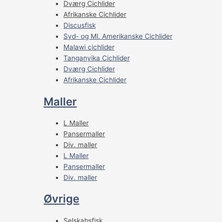
Dværg Cichlider
Afrikanske Cichlider
Discusfisk
Syd- og Ml. Amerikanske Cichlider
Malawi cichlider
Tanganyika Cichlider
Dværg Cichlider
Afrikanske Cichlider
Maller
L Maller
Pansermaller
Div. maller
L Maller
Pansermaller
Div. maller
Øvrige
Selskabsfisk