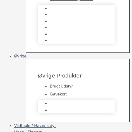
Havedamsnet
Havedamsfoder
Filter & Filtermaterialer
Havedams Pumper
Havedamsfisk
Vandbehandlingsmidler
Øvrige
Øvrige Produkter
Brugt Udstyr
Gavekort
Brugt Udstyr
Gavekort
Vildfugle / Havens dyr