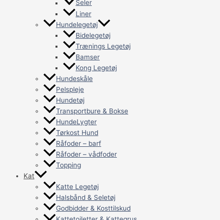
Seler
Liner
Hundelegetøj
Bidelegetøj
Trænings Legetøj
Bamser
Kong Legetøj
Hundeskåle
Pelspleje
Hundetøj
Transportbure & Bokse
HundeLygter
Tørkost Hund
Råfoder – barf
Råfoder – vådfoder
Topping
Kat
Katte Legetøj
Halsbånd & Seletøj
Godbidder & Kosttilskud
Kattetoiletter & Kattegrus