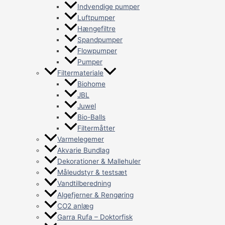
Indvendige pumper
Luftpumper
Hængefiltre
Spandpumper
Flowpumper
Pumper
Filtermateriale
Biohome
JBL
Juwel
Bio-Balls
Filtermåtter
Varmelegemer
Akvarie Bundlag
Dekorationer & Mallehuler
Måleudstyr & testsæt
Vandtilberedning
Algefjerner & Rengøring
CO2 anlæg
Garra Rufa – Doktorfisk