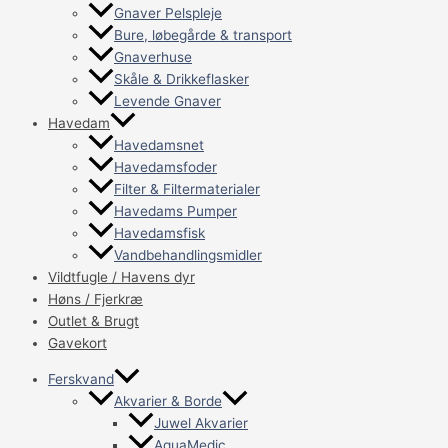
Gnaver Pelspleje
Bure, løbegårde & transport
Gnaverhuse
Skåle & Drikkeflasker
Levende Gnaver
Havedam
Havedamsnet
Havedamsfoder
Filter & Filtermaterialer
Havedams Pumper
Havedamsfisk
Vandbehandlingsmidler
Vildtfugle / Havens dyr
Høns / Fjerkræ
Outlet & Brugt
Gavekort
Ferskvand
Akvarier & Borde
Juwel Akvarier
AquaMedic