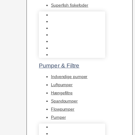
Superfish fiskefoder
Frostfoder
JBL tørfoder
Tropelands fiskefoder
Tropical fiskefoder
Sera fiskefoder
Hikari fiskefoder
Superfish fiskefoder
Pumper & Filtre
Indvendige pumper
Luftpumper
Hængefiltre
Spandpumper
Flowpumper
Pumper
Indvendige pumper
Luftpumper