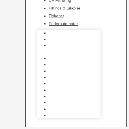
UV Filtrering
Fittings & Silikone
Fiskenet
Foderautomater
Varmelegemer
Akvarie Bundlag
Dekorationer &
Mallehuler
Måleudstyr & testsæt
Vandtilberedning
Algefjerner & Rengøring
CO2 anlæg
Garra Rufa – Doktorfisk
Osmose Anlæg
UV Filtrering
Fittings & Silikone
Fiskenet
Foderautomater