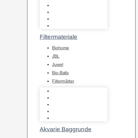
Hængefiltre
Spandpumper
Flowpumper
Pumper
Filtermateriale
Biohome
JBL
Juwel
Bio-Balls
Filtermåtter
Biohome
JBL
Juwel
Bio-Balls
Filtermåtter
Akvarie Baggrunde