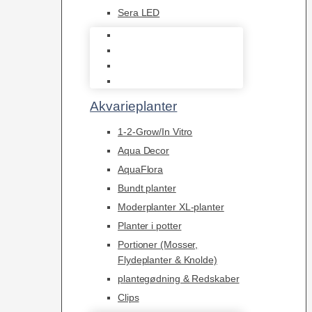
Sera LED
Juwel Belysning
LED
Tilbehør til belysning
Sera LED
Akvarieplanter
1-2-Grow/In Vitro
Aqua Decor
AquaFlora
Bundt planter
Moderplanter XL-planter
Planter i potter
Portioner (Mosser,
Flydeplanter & Knolde)
plantegødning & Redskaber
Clips