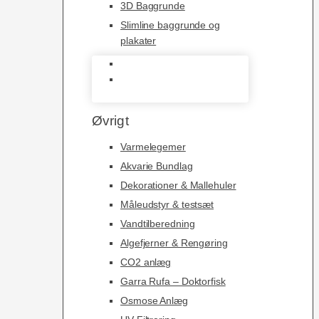
3D Baggrunde
Slimline baggrunde og
plakater
3D Baggrunde
Slimline baggrunde og
plakater
Øvrigt
Varmelegemer
Akvarie Bundlag
Dekorationer & Mallehuler
Måleudstyr & testsæt
Vandtilberedning
Algefjerner & Rengøring
CO2 anlæg
Garra Rufa – Doktorfisk
Osmose Anlæg