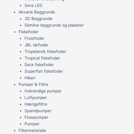
Sera LED
Akvarie Baggrunde
3D Baggrunde
Slimline baggrunde og plakater
Fiskefoder
Frostfoder
JBL tørfoder
Tropelands fiskefoder
Tropical fiskefoder
Sera fiskefoder
Superfish fiskefoder
Hikari
Pumper & Filtre
Indvendige pumper
Luftpumper
Hængefiltre
Spandpumper
Flowpumper
Pumper
Filtermateriale