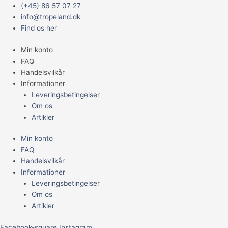
Gå
Main
Aqua
(+45) 86 57 07 27
til
Menu
Medic
info@tropeland.dk
indholdet
Balisand
Find os her
0,5-
Min konto
1,2mm
FAQ
10
Handelsvilkår
kg.
Informationer
antal
Leveringsbetingelser
Om os
Artikler
Min konto
FAQ
Handelsvilkår
Informationer
Leveringsbetingelser
Om os
Artikler
Facebook-square
Instagram