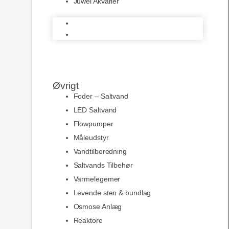
Juwel Akvarier
AquaMedic
Juwel Akvarier
Øvrigt
Foder – Saltvand
LED Saltvand
Flowpumper
Måleudstyr
Vandtilberedning
Saltvands Tilbehør
Varmelegemer
Levende sten & bundlag
Osmose Anlæg
Reaktore