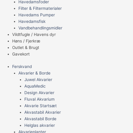
Havedamsfoder
Filter & Filtermaterialer
Havedams Pumper
Havedamsfisk
Vandbehandlingsmidler
Vildtfugle / Havens dyr
Høns / Fjerkræ
Outlet & Brugt
Gavekort
Ferskvand
Akvarier & Borde
Juwel Akvarier
AquaMedic
Design Akvarier
Fluval Akvarium
Akvarie Startsæt
Akvastabil Akvarier
Akvastabil Borde
Helglas akvarier
Akvarieplanter