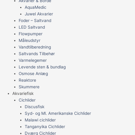
Akvarier & Borde
AquaMedic
Juwel Akvarier
Foder – Saltvand
LED Saltvand
Flowpumper
Måleudstyr
Vandtilberedning
Saltvands Tilbehør
Varmelegemer
Levende sten & bundlag
Osmose Anlæg
Reaktore
Skummere
Akvariefisk
Cichlider
Discusfisk
Syd- og Ml. Amerikanske Cichlider
Malawi cichlider
Tanganyika Cichlider
Dværg Cichlider