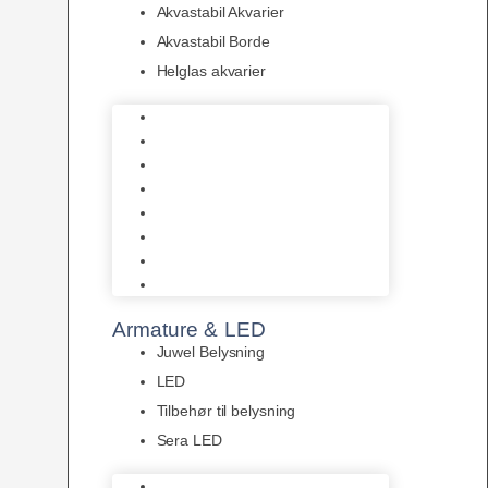
Akvastabil Akvarier
Akvastabil Borde
Helglas akvarier
Juwel Akvarier
AquaMedic
Design Akvarier
Fluval Akvarium
Akvarie Startsæt
Akvastabil Akvarier
Akvastabil Borde
Helglas akvarier
Armature & LED
Juwel Belysning
LED
Tilbehør til belysning
Sera LED
Juwel Belysning