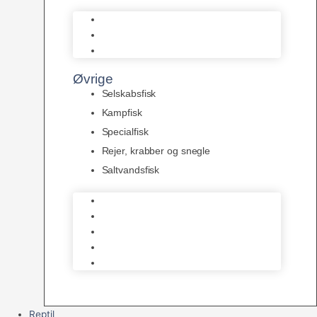
L Maller
Pansermaller
Div. maller
Øvrige
Selskabsfisk
Kampfisk
Specialfisk
Rejer, krabber og snegle
Saltvandsfisk
Selskabsfisk
Kampfisk
Specialfisk
Rejer, krabber og snegle
Saltvandsfisk
Reptil