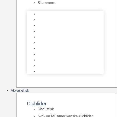
Skummere
Foder – Saltvand
LED Saltvand
Flowpumper
Måleudstyr
Vandtilberedning
Saltvands Tilbehør
Varmelegemer
Levende sten & bundlag
Osmose Anlæg
Reaktore
Skummere
Akvariefisk
Cichlider
Discusfisk
Syd- og Ml. Amerikanske Cichlider