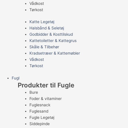
Vådkost
Tørkost
Katte Legetøj
Halsbånd & Seletøj
Godbidder & Kosttilskud
Kattetoiletter & Kattegrus
Skåle & Tilbehør
Kradsetræer & Kattemøbler
Vådkost
Tørkost
Fugl
Produkter til Fugle
Bure
Foder & vitaminer
Fuglesnack
Fuglesand
Fugle Legetøj
Siddepinde