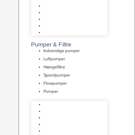
Tropelands fiskefoder
Tropical fiskefoder
Sera fiskefoder
Hikari fiskefoder
Superfish fiskefoder
Pumper & Filtre
Indvendige pumper
Luftpumper
Hængefiltre
Spandpumper
Flowpumper
Pumper
Indvendige pumper
Luftpumper
Hængefiltre
Spandpumper
Flowpumper