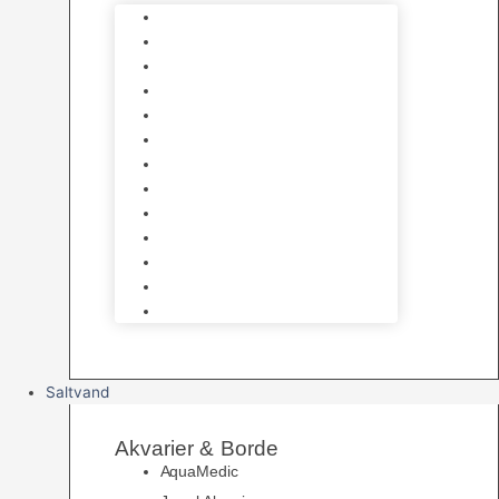
Varmelegemer
Akvarie Bundlag
Dekorationer & Mallehuler
Måleudstyr & testsæt
Vandtilberedning
Algefjerner & Rengøring
CO2 anlæg
Garra Rufa – Doktorfisk
Osmose Anlæg
UV Filtrering
Fittings & Silikone
Fiskenet
Foderautomater
Saltvand
Akvarier & Borde
AquaMedic