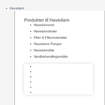
Havedam
Produkter til Havedam
Havedamsnet
Havedamsfoder
Filter & Filtermaterialer
Havedams Pumper
Havedamsfisk
Vandbehandlingsmidler
Havedamsnet
Havedamsfoder
Filter & Filtermaterialer
Havedams Pumper
Havedamsfisk
Vandbehandlingsmidler