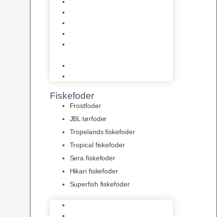
AquaFlora
Bundt planter
Moderplanter XL-planter
Planter i potter
Portioner (Mosser, Flydeplanter
& Knolde)
plantegødning & Redskaber
Clips
Fiskefoder
Frostfoder
JBL tørfoder
Tropelands fiskefoder
Tropical fiskefoder
Sera fiskefoder
Hikari fiskefoder
Superfish fiskefoder
Frostfoder
JBL tørfoder