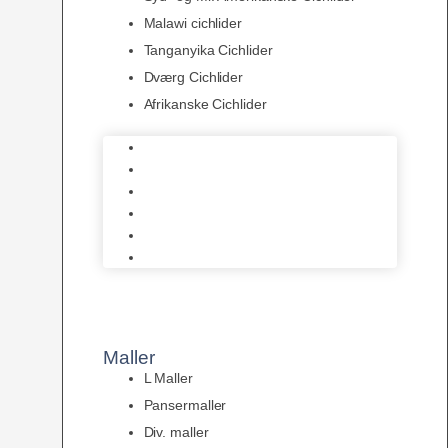
Malawi cichlider
Tanganyika Cichlider
Dværg Cichlider
Afrikanske Cichlider
Discusfisk
Syd- og Ml. Amerikanske Cichlider
Malawi cichlider
Tanganyika Cichlider
Dværg Cichlider
Afrikanske Cichlider
Maller
L Maller
Pansermaller
Div. maller