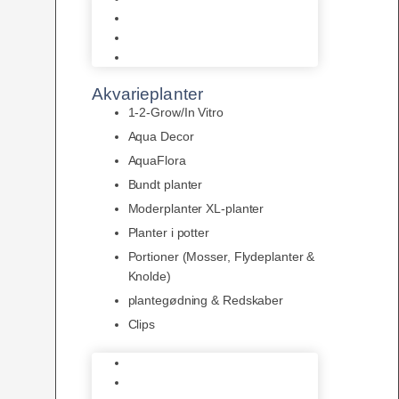
LED
Tilbehør til belysning
Sera LED
Akvarieplanter
1-2-Grow/In Vitro
Aqua Decor
AquaFlora
Bundt planter
Moderplanter XL-planter
Planter i potter
Portioner (Mosser, Flydeplanter &
Knolde)
plantegødning & Redskaber
Clips
1-2-Grow/In Vitro
Aqua Decor