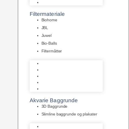
Pumper
Filtermateriale
Biohome
JBL
Juwel
Bio-Balls
Filtermåtter
Biohome
JBL
Juwel
Bio-Balls
Filtermåtter
Akvarie Baggrunde
3D Baggrunde
Slimline baggrunde og plakater
3D Baggrunde