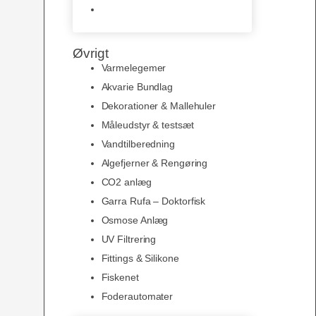
Slimline baggrunde og
plakater
Øvrigt
Varmelegemer
Akvarie Bundlag
Dekorationer & Mallehuler
Måleudstyr & testsæt
Vandtilberedning
Algefjerner & Rengøring
CO2 anlæg
Garra Rufa – Doktorfisk
Osmose Anlæg
UV Filtrering
Fittings & Silikone
Fiskenet
Foderautomater