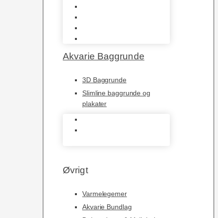
JBL
Juwel
Bio-Balls
Filtermåtter
Akvarie Baggrunde
3D Baggrunde
Slimline baggrunde og
plakater
3D Baggrunde
Slimline baggrunde og
plakater
Øvrigt
Varmelegemer
Akvarie Bundlag