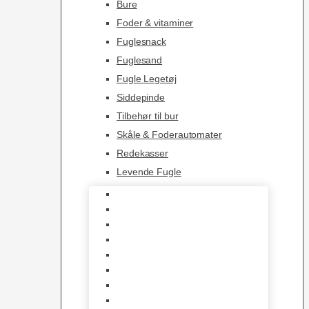
Bure
Foder & vitaminer
Fuglesnack
Fuglesand
Fugle Legetøj
Siddepinde
Tilbehør til bur
Skåle & Foderautomater
Redekasser
Levende Fugle
Bure
Foder & vitaminer
Fuglesnack
Fuglesand
Fugle Legetøj
Siddepinde
Tilbehør til bur
Skåle & Foderautomater