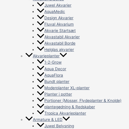
Juwel Akvarier
AquaMedic
Design Akvarier
Fluval Akvarium
Akvarie Startsæt
Akvastabil Akvarier
Akvastabil Borde
Helglas akvarier
Akvarieplanter
1-2-Grow
Aqua Decor
AquaFlora
Bundt planter
Moderplanter XL-planter
Planter i potter
Portioner (Mosser, Flydeplanter & Knolde)
plantegødning & Redskaber
Tropica Akvarieplanter
Armature & LED
Juwel Belysning