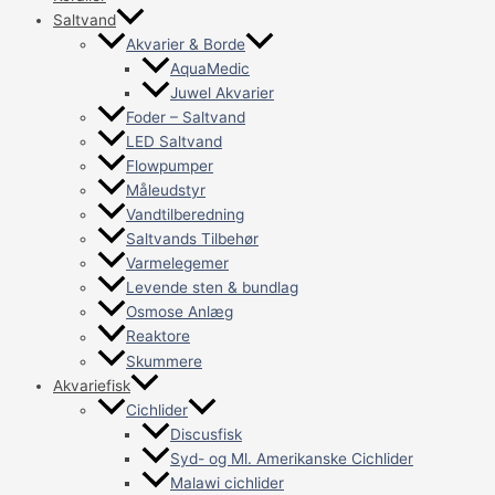
Saltvand
Akvarier & Borde
AquaMedic
Juwel Akvarier
Foder – Saltvand
LED Saltvand
Flowpumper
Måleudstyr
Vandtilberedning
Saltvands Tilbehør
Varmelegemer
Levende sten & bundlag
Osmose Anlæg
Reaktore
Skummere
Akvariefisk
Cichlider
Discusfisk
Syd- og Ml. Amerikanske Cichlider
Malawi cichlider