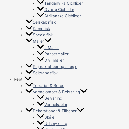
Tanganyika Cichlider
Dværg Cichlider
Afrikanske Cichlider
Selskabsfisk
Kampfisk
Specialfisk
Maller
L Maller
Pansermaller
Div. maller
Rejer, krabber og snegle
Saltvandsfisk
Reptil
Terrarier & Borde
Varmelamper & Belysning
Belysning
Varmekabler
Dekorationer & Tilbehør
Skåle
Udsmykning