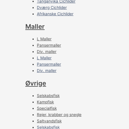
Tanganyika Cichlider
Dværg Cichlider
Afrikanske Cichlider
Maller
L Maller
Pansermaller
Div. maller
L Maller
Pansermaller
Div. maller
Øvrige
Selskabsfisk
Kampfisk
Specialfisk
Rejer, krabber og snegle
Saltvandsfisk
Selskabsfisk