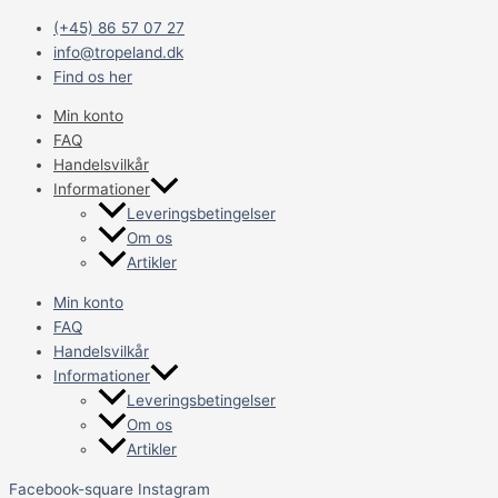
Gå
Main
(+45) 86 57 07 27
til
Menu
info@tropeland.dk
indholdet
Find os her
Min konto
FAQ
Handelsvilkår
Informationer
Leveringsbetingelser
Om os
Artikler
Min konto
FAQ
Handelsvilkår
Informationer
Leveringsbetingelser
Om os
Artikler
Facebook-square
Instagram