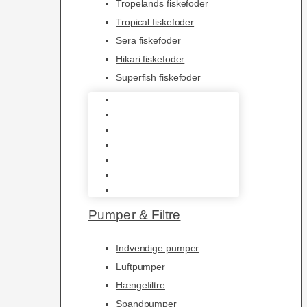
Tropelands fiskefoder
Tropical fiskefoder
Sera fiskefoder
Hikari fiskefoder
Superfish fiskefoder
Frostfoder
JBL tørfoder
Tropelands fiskefoder
Tropical fiskefoder
Sera fiskefoder
Hikari fiskefoder
Superfish fiskefoder
Pumper & Filtre
Indvendige pumper
Luftpumper
Hængefiltre
Spandpumper