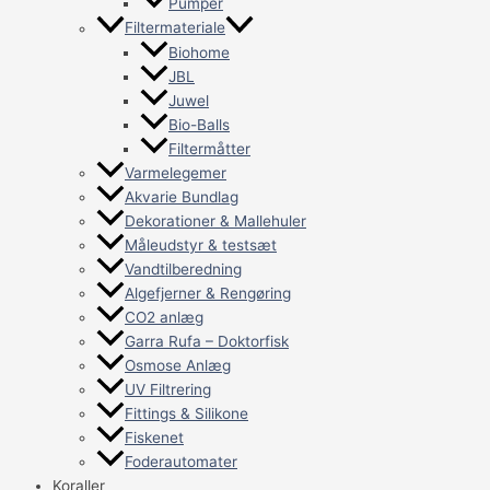
Pumper
Filtermateriale
Biohome
JBL
Juwel
Bio-Balls
Filtermåtter
Varmelegemer
Akvarie Bundlag
Dekorationer & Mallehuler
Måleudstyr & testsæt
Vandtilberedning
Algefjerner & Rengøring
CO2 anlæg
Garra Rufa – Doktorfisk
Osmose Anlæg
UV Filtrering
Fittings & Silikone
Fiskenet
Foderautomater
Koraller