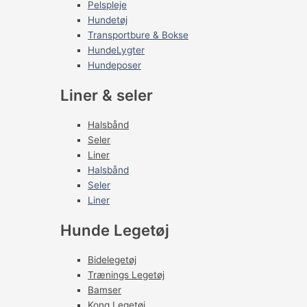
Pelspleje
Hundetøj
Transportbure & Bokse
HundeLygter
Hundeposer
Liner & seler
Halsbånd
Seler
Liner
Halsbånd
Seler
Liner
Hunde Legetøj
Bidelegetøj
Trænings Legetøj
Bamser
Kong Legetøj