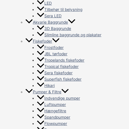
LED
Tilbehør til belysning
Sera LED
Akvarie Baggrunde
3D Baggrunde
Slimline baggrunde og plakater
Fiskefoder
Frostfoder
JBL tørfoder
Tropelands fiskefoder
Tropical fiskefoder
Sera fiskefoder
Superfish fiskefoder
Hikari
Pumper & Filtre
Indvendige pumper
Luftpumper
Hængefiltre
Spandpumper
Flowpumper