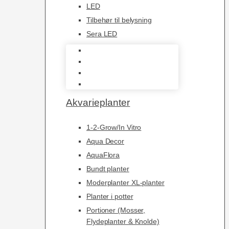
LED
Tilbehør til belysning
Sera LED
Juwel Belysning
LED
Tilbehør til belysning
Sera LED
Akvarieplanter
1-2-Grow/In Vitro
Aqua Decor
AquaFlora
Bundt planter
Moderplanter XL-planter
Planter i potter
Portioner (Mosser,
Flydeplanter & Knolde)