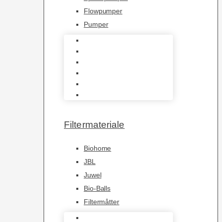
Flowpumper
Pumper
Indvendige pumper
Luftpumper
Hængefiltre
Spandpumper
Flowpumper
Pumper
Filtermateriale
Biohome
JBL
Juwel
Bio-Balls
Filtermåtter
Biohome