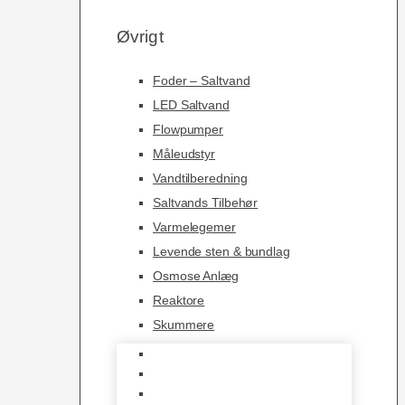
Øvrigt
Foder – Saltvand
LED Saltvand
Flowpumper
Måleudstyr
Vandtilberedning
Saltvands Tilbehør
Varmelegemer
Levende sten & bundlag
Osmose Anlæg
Reaktore
Skummere
Foder – Saltvand
LED Saltvand
Flowpumper