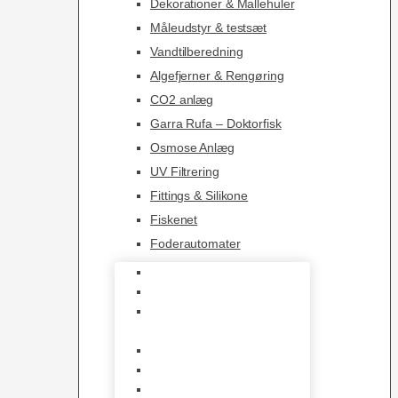
Dekorationer & Mallehuler
Måleudstyr & testsæt
Vandtilberedning
Algefjerner & Rengøring
CO2 anlæg
Garra Rufa – Doktorfisk
Osmose Anlæg
UV Filtrering
Fittings & Silikone
Fiskenet
Foderautomater
Varmelegemer
Akvarie Bundlag
Dekorationer &
Mallehuler
Måleudstyr & testsæt
Vandtilberedning
Algefjerner & Rengøring