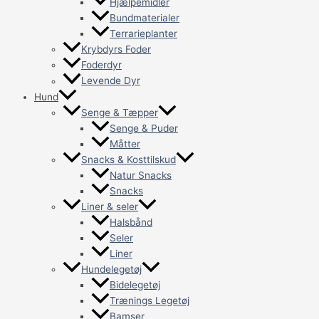
Hjælpemidler
Bundmaterialer
Terrarieplanter
Krybdyrs Foder
Foderdyr
Levende Dyr
Hund
Senge & Tæpper
Senge & Puder
Måtter
Snacks & Kosttilskud
Natur Snacks
Snacks
Liner & seler
Halsbånd
Seler
Liner
Hundelegetøj
Bidelegetøj
Trænings Legetøj
Bamser