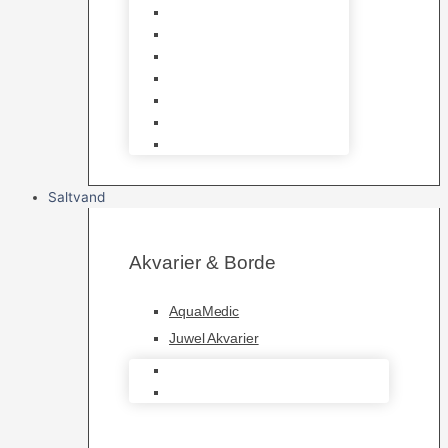
CO2 anlæg
Garra Rufa – Doktorfisk
Osmose Anlæg
UV Filtrering
Fittings & Silikone
Fiskenet
Foderautomater
Saltvand
Akvarier & Borde
AquaMedic
Juwel Akvarier
AquaMedic
Juwel Akvarier