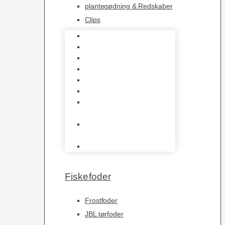
plantegødning & Redskaber
Clips
1-2-Grow/In Vitro
Aqua Decor
AquaFlora
Bundt planter
Moderplanter XL-planter
Planter i potter
Portioner (Mosser,
Flydeplanter & Knolde)
plantegødning &
Redskaber
Clips
Fiskefoder
Frostfoder
JBL tørfoder