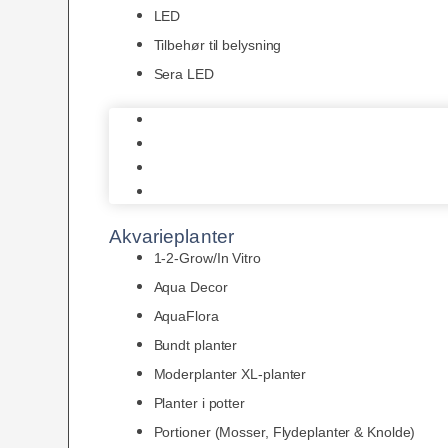
LED
Tilbehør til belysning
Sera LED
Juwel Belysning
LED
Tilbehør til belysning
Sera LED
Akvarieplanter
1-2-Grow/In Vitro
Aqua Decor
AquaFlora
Bundt planter
Moderplanter XL-planter
Planter i potter
Portioner (Mosser, Flydeplanter & Knolde)