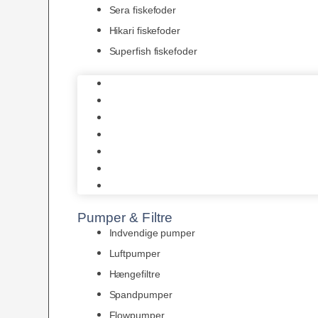
Sera fiskefoder
Hikari fiskefoder
Superfish fiskefoder
Frostfoder
JBL tørfoder
Tropelands fiskefoder
Tropical fiskefoder
Sera fiskefoder
Hikari fiskefoder
Superfish fiskefoder
Pumper & Filtre
Indvendige pumper
Luftpumper
Hængefiltre
Spandpumper
Flowpumper