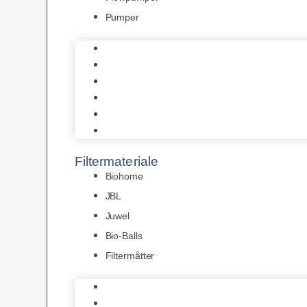
Pumper
Indvendige pumper
Luftpumper
Hængefiltre
Spandpumper
Flowpumper
Pumper
Filtermateriale
Biohome
JBL
Juwel
Bio-Balls
Filtermåtter
Biohome
JBL