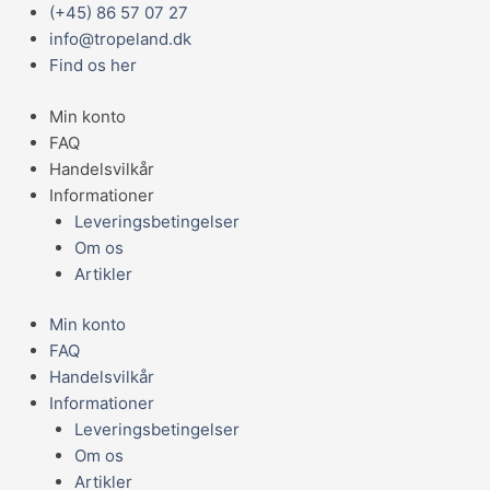
Gå
Main
(+45) 86 57 07 27
til
Menu
info@tropeland.dk
indholdet
Find os her
Min konto
FAQ
Handelsvilkår
Informationer
Leveringsbetingelser
Om os
Artikler
Min konto
FAQ
Handelsvilkår
Informationer
Leveringsbetingelser
Om os
Artikler