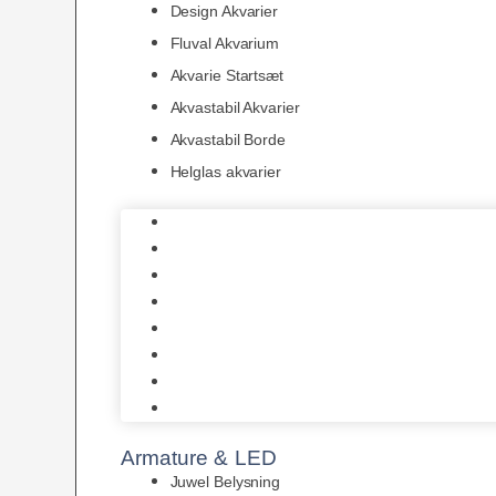
Design Akvarier
Fluval Akvarium
Akvarie Startsæt
Akvastabil Akvarier
Akvastabil Borde
Helglas akvarier
Juwel Akvarier
AquaMedic
Design Akvarier
Fluval Akvarium
Akvarie Startsæt
Akvastabil Akvarier
Akvastabil Borde
Helglas akvarier
Armature & LED
Juwel Belysning