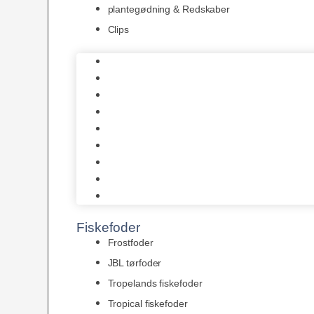
plantegødning & Redskaber
Clips
1-2-Grow/In Vitro
Aqua Decor
AquaFlora
Bundt planter
Moderplanter XL-planter
Planter i potter
Portioner (Mosser, Flydeplanter & Knolde)
plantegødning & Redskaber
Clips
Fiskefoder
Frostfoder
JBL tørfoder
Tropelands fiskefoder
Tropical fiskefoder