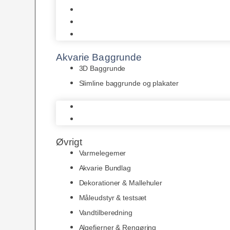
Juwel
Bio-Balls
Filtermåtter
Akvarie Baggrunde
3D Baggrunde
Slimline baggrunde og plakater
3D Baggrunde
Slimline baggrunde og plakater
Øvrigt
Varmelegemer
Akvarie Bundlag
Dekorationer & Mallehuler
Måleudstyr & testsæt
Vandtilberedning
Algefjerner & Rengøring