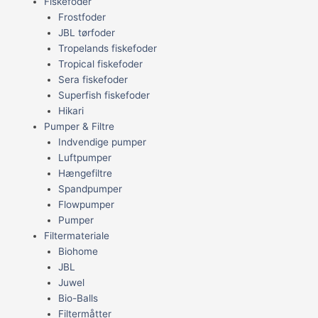
Fiskefoder
Frostfoder
JBL tørfoder
Tropelands fiskefoder
Tropical fiskefoder
Sera fiskefoder
Superfish fiskefoder
Hikari
Pumper & Filtre
Indvendige pumper
Luftpumper
Hængefiltre
Spandpumper
Flowpumper
Pumper
Filtermateriale
Biohome
JBL
Juwel
Bio-Balls
Filtermåtter