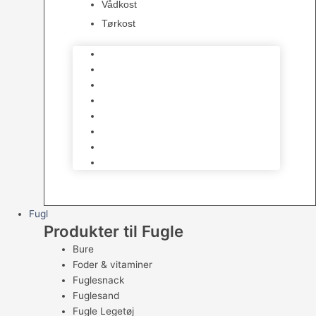
Vådkost
Tørkost
Katte Legetøj
Halsbånd & Seletøj
Godbidder & Kosttilskud
Kattetoiletter & Kattegrus
Skåle & Tilbehør
Kradsetræer & Kattemøbler
Vådkost
Tørkost
Fugl
Produkter til Fugle
Bure
Foder & vitaminer
Fuglesnack
Fuglesand
Fugle Legetøj