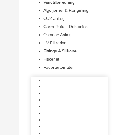
Vandtilberedning
Algefjerner & Rengøring
CO2 anlæg
Garra Rufa – Doktorfisk
Osmose Anlæg
UV Filtrering
Fittings & Silikone
Fiskenet
Foderautomater
Varmelegemer
Akvarie Bundlag
Dekorationer & Mallehuler
Måleudstyr & testsæt
Vandtilberedning
Algefjerner & Rengøring
CO2 anlæg
Garra Rufa – Doktorfisk
Osmose Anlæg