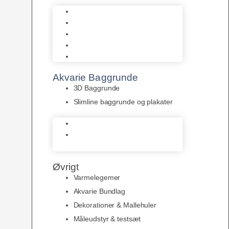
Biohome
JBL
Juwel
Bio-Balls
Filtermåtter
Akvarie Baggrunde
3D Baggrunde
Slimline baggrunde og plakater
3D Baggrunde
Slimline baggrunde og
plakater
Øvrigt
Varmelegemer
Akvarie Bundlag
Dekorationer & Mallehuler
Måleudstyr & testsæt