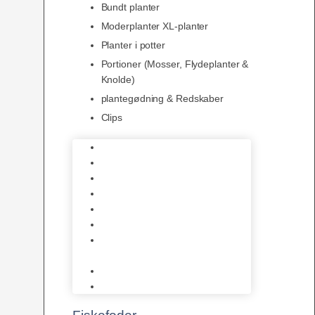
Bundt planter
Moderplanter XL-planter
Planter i potter
Portioner (Mosser, Flydeplanter &
Knolde)
plantegødning & Redskaber
Clips
1-2-Grow/In Vitro
Aqua Decor
AquaFlora
Bundt planter
Moderplanter XL-planter
Planter i potter
Portioner (Mosser, Flydeplanter
& Knolde)
plantegødning & Redskaber
Clips