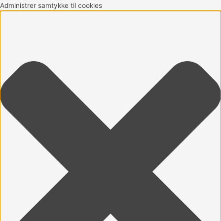
Gå
Marketing
Statistikker
Præferencer
Funktionsdygtig
Administrer samtykke til cookies
til
indholdet