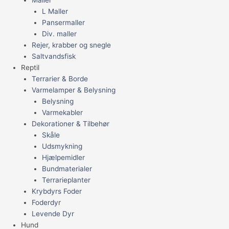
Maller
L Maller
Pansermaller
Div. maller
Rejer, krabber og snegle
Saltvandsfisk
Reptil
Terrarier & Borde
Varmelamper & Belysning
Belysning
Varmekabler
Dekorationer & Tilbehør
Skåle
Udsmykning
Hjælpemidler
Bundmaterialer
Terrarieplanter
Krybdyrs Foder
Foderdyr
Levende Dyr
Hund