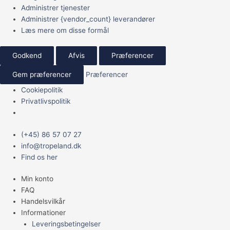
Administrer tjenester
Administrer {vendor_count} leverandører
Læs mere om disse formål
Godkend
Afvis
Præferencer
Gem præferencer
Præferencer
Cookiepolitik
Privatlivspolitik
Main
(+45) 86 57 07 27
Menu
info@tropeland.dk
Find os her
Min konto
FAQ
Handelsvilkår
Informationer
Leveringsbetingelser