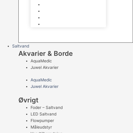
UV Filtrering
Fittings & Silikone
Fiskenet
Foderautomater
Saltvand
Akvarier & Borde
AquaMedic
Juwel Akvarier
AquaMedic
Juwel Akvarier
Øvrigt
Foder – Saltvand
LED Saltvand
Flowpumper
Måleudstyr