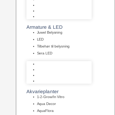
Akvastabil Akvarier
Akvastabil Borde
Helglas akvarier
Armature & LED
Juwel Belysning
LED
Tilbehør til belysning
Sera LED
Juwel Belysning
LED
Tilbehør til belysning
Sera LED
Akvarieplanter
1-2-Grow/In Vitro
Aqua Decor
AquaFlora