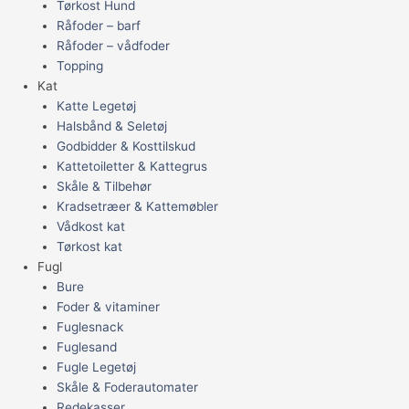
Tørkost Hund
Råfoder – barf
Råfoder – vådfoder
Topping
Kat
Katte Legetøj
Halsbånd & Seletøj
Godbidder & Kosttilskud
Kattetoiletter & Kattegrus
Skåle & Tilbehør
Kradsetræer & Kattemøbler
Vådkost kat
Tørkost kat
Fugl
Bure
Foder & vitaminer
Fuglesnack
Fuglesand
Fugle Legetøj
Skåle & Foderautomater
Redekasser