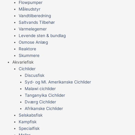
Flowpumper
Måleudstyr
Vandtilberedning
Saltvands Tilbehør
Varmelegemer
Levende sten & bundlag
Osmose Anlæg
Reaktore
Skummere
Akvariefisk
Cichlider
Discusfisk
Syd- og Ml. Amerikanske Cichlider
Malawi cichlider
Tanganyika Cichlider
Dværg Cichlider
Afrikanske Cichlider
Selskabsfisk
Kampfisk
Specialfisk