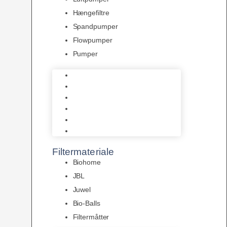
Hængefiltre
Spandpumper
Flowpumper
Pumper
Indvendige pumper
Luftpumper
Hængefiltre
Spandpumper
Flowpumper
Pumper
Filtermateriale
Biohome
JBL
Juwel
Bio-Balls
Filtermåtter