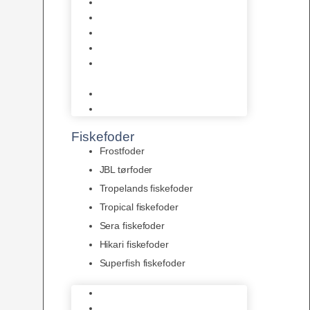
AquaFlora
Bundt planter
Moderplanter XL-planter
Planter i potter
Portioner (Mosser, Flydeplanter
& Knolde)
plantegødning & Redskaber
Clips
Fiskefoder
Frostfoder
JBL tørfoder
Tropelands fiskefoder
Tropical fiskefoder
Sera fiskefoder
Hikari fiskefoder
Superfish fiskefoder
Frostfoder
JBL tørfoder