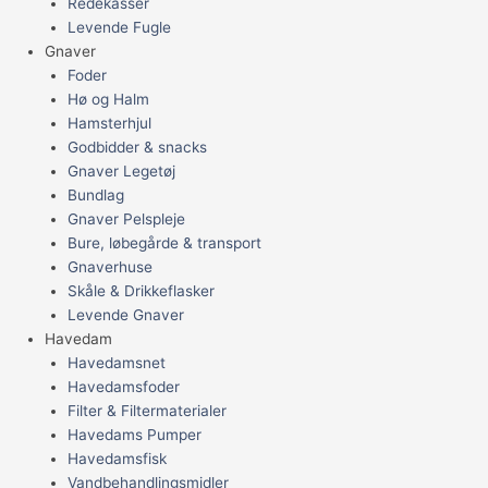
Redekasser
Levende Fugle
Gnaver
Foder
Hø og Halm
Hamsterhjul
Godbidder & snacks
Gnaver Legetøj
Bundlag
Gnaver Pelspleje
Bure, løbegårde & transport
Gnaverhuse
Skåle & Drikkeflasker
Levende Gnaver
Havedam
Havedamsnet
Havedamsfoder
Filter & Filtermaterialer
Havedams Pumper
Havedamsfisk
Vandbehandlingsmidler