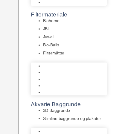
Pumper
Filtermateriale
Biohome
JBL
Juwel
Bio-Balls
Filtermåtter
Biohome
JBL
Juwel
Bio-Balls
Filtermåtter
Akvarie Baggrunde
3D Baggrunde
Slimline baggrunde og plakater
3D Baggrunde