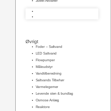
Juwel Akvarier
AquaMedic
Juwel Akvarier
Øvrigt
Foder – Saltvand
LED Saltvand
Flowpumper
Måleudstyr
Vandtilberedning
Saltvands Tilbehør
Varmelegemer
Levende sten & bundlag
Osmose Anlæg
Reaktore