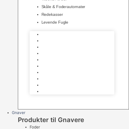
Skåle & Foderautomater
Redekasser
Levende Fugle
Bure
Foder & vitaminer
Fuglesnack
Fuglesand
Fugle Legetøj
Siddepinde
Tilbehør til bur
Skåle & Foderautomater
Redekasser
Levende Fugle
Gnaver
Produkter til Gnavere
Foder