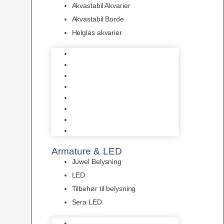
Akvastabil Akvarier
Akvastabil Borde
Helglas akvarier
Juwel Akvarier
AquaMedic
Design Akvarier
Fluval Akvarium
Akvarie Startsæt
Akvastabil Akvarier
Akvastabil Borde
Helglas akvarier
Armature & LED
Juwel Belysning
LED
Tilbehør til belysning
Sera LED
Juwel Belysning