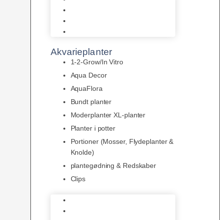
LED
Tilbehør til belysning
Sera LED
Akvarieplanter
1-2-Grow/In Vitro
Aqua Decor
AquaFlora
Bundt planter
Moderplanter XL-planter
Planter i potter
Portioner (Mosser, Flydeplanter &
Knolde)
plantegødning & Redskaber
Clips
1-2-Grow/In Vitro
Aqua Decor