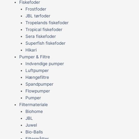
Fiskefoder
Frostfoder
JBL tørfoder
Tropelands fiskefoder
Tropical fiskefoder
Sera fiskefoder
Superfish fiskefoder
Hikari
Pumper & Filtre
Indvendige pumper
Luftpumper
Hængefiltre
Spandpumper
Flowpumper
Pumper
Filtermateriale
Biohome
JBL
Juwel
Bio-Balls
Filtermåtter