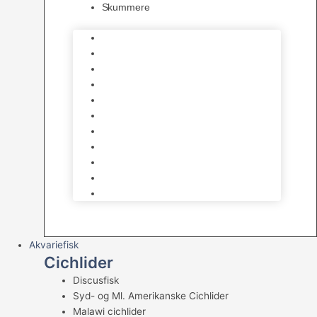
Skummere
Foder – Saltvand
LED Saltvand
Flowpumper
Måleudstyr
Vandtilberedning
Saltvands Tilbehør
Varmelegemer
Levende sten & bundlag
Osmose Anlæg
Reaktore
Skummere
Akvariefisk
Cichlider
Discusfisk
Syd- og Ml. Amerikanske Cichlider
Malawi cichlider