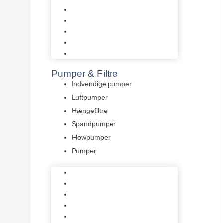
Tropelands fiskefoder
Tropical fiskefoder
Sera fiskefoder
Hikari fiskefoder
Superfish fiskefoder
Pumper & Filtre
Indvendige pumper
Luftpumper
Hængefiltre
Spandpumper
Flowpumper
Pumper
Indvendige pumper
Luftpumper
Hængefiltre
Spandpumper
Flowpumper