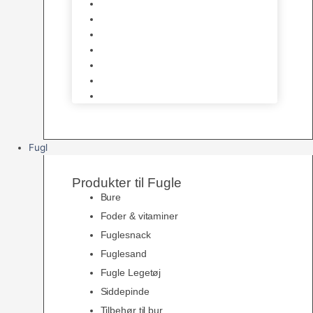
Halsbånd & Seletøj
Godbidder & Kosttilskud
Kattetoiletter & Kattegrus
Skåle & Tilbehør
Kradsetræer & Kattemøbler
Vådkost
Tørkost
Fugl
Produkter til Fugle
Bure
Foder & vitaminer
Fuglesnack
Fuglesand
Fugle Legetøj
Siddepinde
Tilbehør til bur