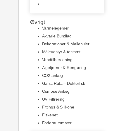
Slimline baggrunde og
plakater
Øvrigt
Varmelegemer
Akvarie Bundlag
Dekorationer & Mallehuler
Måleudstyr & testsæt
Vandtilberedning
Algefjerner & Rengøring
CO2 anlæg
Garra Rufa – Doktorfisk
Osmose Anlæg
UV Filtrering
Fittings & Silikone
Fiskenet
Foderautomater