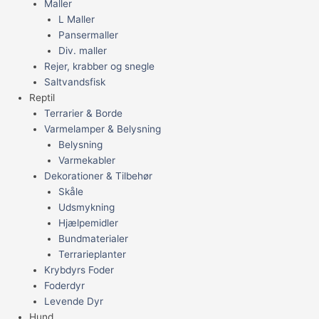
Maller
L Maller
Pansermaller
Div. maller
Rejer, krabber og snegle
Saltvandsfisk
Reptil
Terrarier & Borde
Varmelamper & Belysning
Belysning
Varmekabler
Dekorationer & Tilbehør
Skåle
Udsmykning
Hjælpemidler
Bundmaterialer
Terrarieplanter
Krybdyrs Foder
Foderdyr
Levende Dyr
Hund