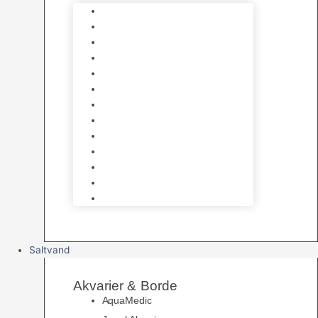
Varmelegemer
Akvarie Bundlag
Dekorationer & Mallehuler
Måleudstyr & testsæt
Vandtilberedning
Algefjerner & Rengøring
CO2 anlæg
Garra Rufa – Doktorfisk
Osmose Anlæg
UV Filtrering
Fittings & Silikone
Fiskenet
Foderautomater
Saltvand
Akvarier & Borde
AquaMedic