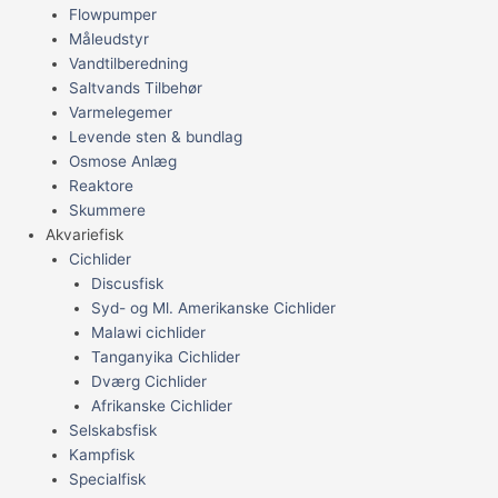
Flowpumper
Måleudstyr
Vandtilberedning
Saltvands Tilbehør
Varmelegemer
Levende sten & bundlag
Osmose Anlæg
Reaktore
Skummere
Akvariefisk
Cichlider
Discusfisk
Syd- og Ml. Amerikanske Cichlider
Malawi cichlider
Tanganyika Cichlider
Dværg Cichlider
Afrikanske Cichlider
Selskabsfisk
Kampfisk
Specialfisk