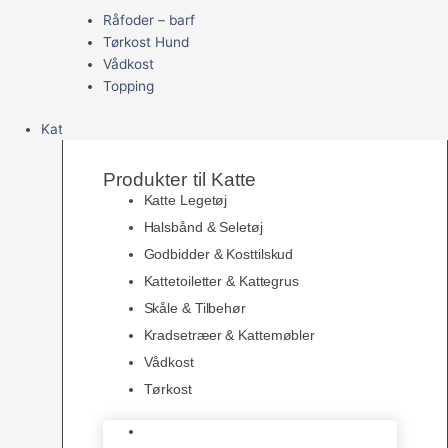
Råfoder – barf
Tørkost Hund
Vådkost
Topping
Kat
Produkter til Katte
Katte Legetøj
Halsbånd & Seletøj
Godbidder & Kosttilskud
Kattetoiletter & Kattegrus
Skåle & Tilbehør
Kradsetræer & Kattemøbler
Vådkost
Tørkost
Katte Legetøj