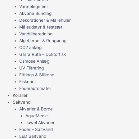
Varmelegemer
Akvarie Bundlag
Dekorationer & Mallehuler
Måleudstyr & testsæt
Vandtilberedning
Algefjerner & Rengøring
CO2 anlæg
Garra Rufa – Doktorfisk
Osmose Anlæg
UV Filtrering
Fittings & Silikone
Fiskenet
Foderautomater
Koraller
Saltvand
Akvarier & Borde
AquaMedic
Juwel Akvarier
Foder – Saltvand
LED Saltvand