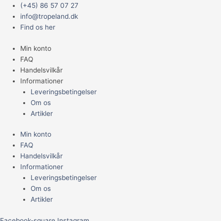
Gå
Main
(+45) 86 57 07 27
til
Menu
info@tropeland.dk
indholdet
Find os her
Min konto
FAQ
Handelsvilkår
Informationer
Leveringsbetingelser
Om os
Artikler
Min konto
FAQ
Handelsvilkår
Informationer
Leveringsbetingelser
Om os
Artikler
Facebook-square
Instagram