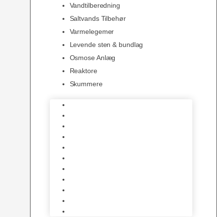
Vandtilberedning
Saltvands Tilbehør
Varmelegemer
Levende sten & bundlag
Osmose Anlæg
Reaktore
Skummere
Foder – Saltvand
LED Saltvand
Flowpumper
Måleudstyr
Vandtilberedning
Saltvands Tilbehør
Varmelegemer
Levende sten & bundlag
Osmose Anlæg
Reaktore
Skummere