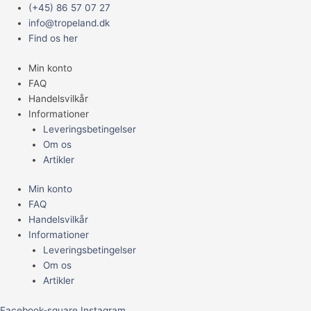
Gå
Main
(+45) 86 57 07 27
til
Menu
info@tropeland.dk
indholdet
Find os her
Min konto
FAQ
Handelsvilkår
Informationer
Leveringsbetingelser
Om os
Artikler
Min konto
FAQ
Handelsvilkår
Informationer
Leveringsbetingelser
Om os
Artikler
Facebook-square
Instagram