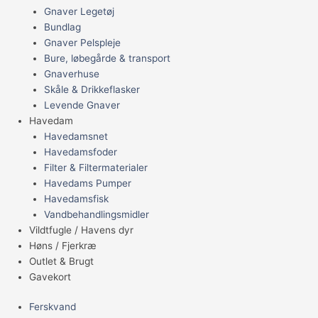
Gnaver Legetøj
Bundlag
Gnaver Pelspleje
Bure, løbegårde & transport
Gnaverhuse
Skåle & Drikkeflasker
Levende Gnaver
Havedam
Havedamsnet
Havedamsfoder
Filter & Filtermaterialer
Havedams Pumper
Havedamsfisk
Vandbehandlingsmidler
Vildtfugle / Havens dyr
Høns / Fjerkræ
Outlet & Brugt
Gavekort
Ferskvand