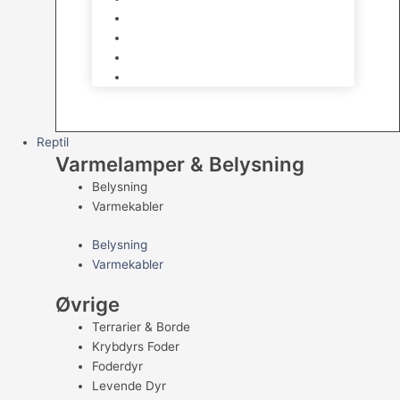
Kampfisk
Specialfisk
Rejer, krabber og snegle
Saltvandsfisk
Reptil
Varmelamper & Belysning
Belysning
Varmekabler
Belysning
Varmekabler
Øvrige
Terrarier & Borde
Krybdyrs Foder
Foderdyr
Levende Dyr