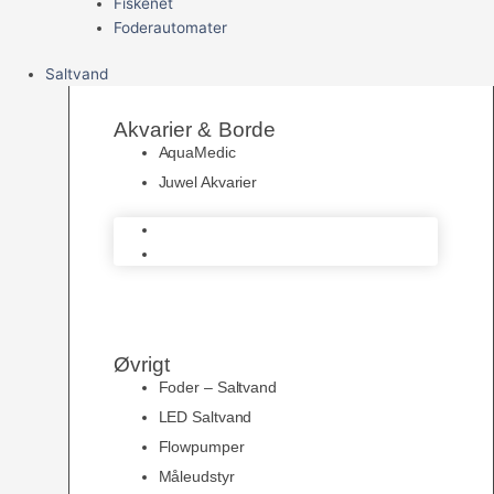
Fiskenet
Foderautomater
Saltvand
Akvarier & Borde
AquaMedic
Juwel Akvarier
AquaMedic
Juwel Akvarier
Øvrigt
Foder – Saltvand
LED Saltvand
Flowpumper
Måleudstyr