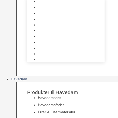
Foder
Hø og Halm
Godbidder & Snacks
Legetøj
Hamsterhjul
Huse & Skjul
Bundlag
Bure, løbegårde & transport
Pelspleje
Skåle & Drikkeflasker
Levende Gnavere
Havedam
Produkter til Havedam
Havedamsnet
Havedamsfoder
Filter & Filtermaterialer