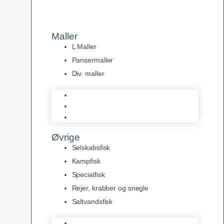
Maller
L Maller
Pansermaller
Div. maller
L Maller
Pansermaller
Div. maller
Øvrige
Selskabsfisk
Kampfisk
Specialfisk
Rejer, krabber og snegle
Saltvandsfisk
Selskabsfisk