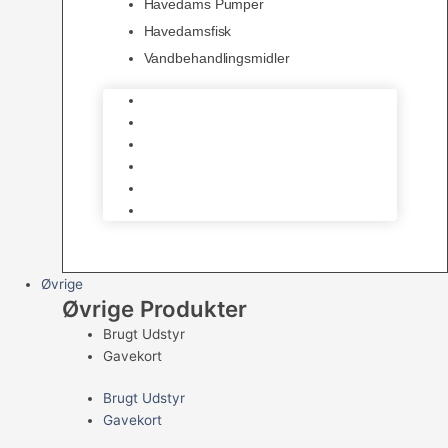
Havedams Pumper
Havedamsfisk
Vandbehandlingsmidler
Havedamsnet
Havedamsfoder
Filter & Filtermaterialer
Havedams Pumper
Havedamsfisk
Vandbehandlingsmidler
Øvrige
Øvrige Produkter
Brugt Udstyr
Gavekort
Brugt Udstyr
Gavekort