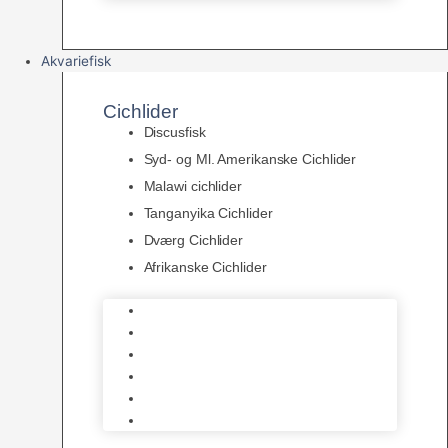
Akvariefisk
Cichlider
Discusfisk
Syd- og Ml. Amerikanske Cichlider
Malawi cichlider
Tanganyika Cichlider
Dværg Cichlider
Afrikanske Cichlider
Discusfisk
Syd- og Ml. Amerikanske Cichlider
Malawi cichlider
Tanganyika Cichlider
Dværg Cichlider
Afrikanske Cichlider