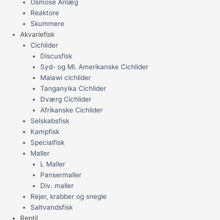
Osmose Anlæg
Reaktore
Skummere
Akvariefisk
Cichlider
Discusfisk
Syd- og Ml. Amerikanske Cichlider
Malawi cichlider
Tanganyika Cichlider
Dværg Cichlider
Afrikanske Cichlider
Selskabsfisk
Kampfisk
Specialfisk
Maller
L Maller
Pansermaller
Div. maller
Rejer, krabber og snegle
Saltvandsfisk
Reptil