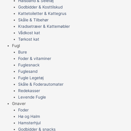
Halsbånd & Seletøj
Godbidder & Kosttilskud
Kattetoiletter & Kattegrus
Skåle & Tilbehør
Kradsetræer & Kattemøbler
Vådkost kat
Tørkost kat
Fugl
Bure
Foder & vitaminer
Fuglesnack
Fuglesand
Fugle Legetøj
Skåle & Foderautomater
Redekasser
Levende Fugle
Gnaver
Foder
Hø og Halm
Hamsterhjul
Godbidder & snacks