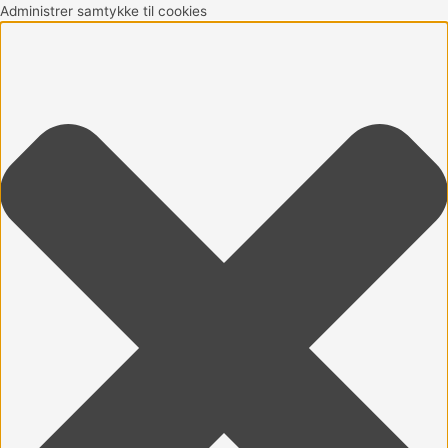
Gå
Marketing
Statistikker
Præferencer
Funktionsdygtig
Administrer samtykke til cookies
til
indholdet