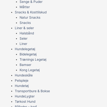
Senge & Puder
Måtter
Snacks & Kosttilskud
Natur Snacks
Snacks
Liner & seler
Halsbånd
Seler
Liner
Hundelegetøj
Bidelegetøj
Trænings Legetøj
Bamser
Kong Legetøj
Hundeskåle
Pelspleje
Hundetøj
Transportbure & Bokse
HundeLygter
Tørkost Hund
Råfoder – barf