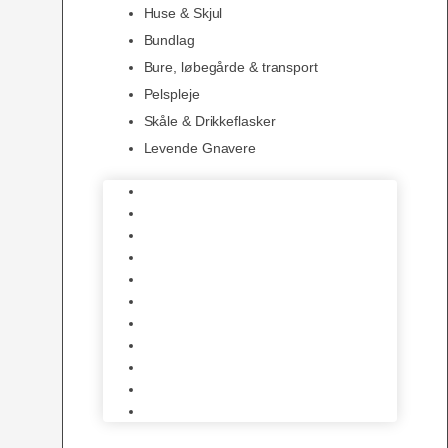
Huse & Skjul
Bundlag
Bure, løbegårde & transport
Pelspleje
Skåle & Drikkeflasker
Levende Gnavere
Foder
Hø og Halm
Godbidder & Snacks
Legetøj
Hamsterhjul
Huse & Skjul
Bundlag
Bure, løbegårde & transport
Pelspleje
Skåle & Drikkeflasker
Levende Gnavere