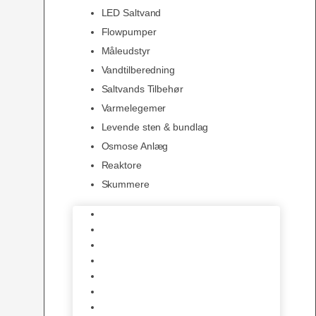
LED Saltvand
Flowpumper
Måleudstyr
Vandtilberedning
Saltvands Tilbehør
Varmelegemer
Levende sten & bundlag
Osmose Anlæg
Reaktore
Skummere
Foder – Saltvand
LED Saltvand
Flowpumper
Måleudstyr
Vandtilberedning
Saltvands Tilbehør
Varmelegemer