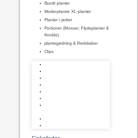
Bundt planter
Moderplanter XL-planter
Planter i potter
Portioner (Mosser, Flydeplanter &
Knolde)
plantegødning & Redskaber
Clips
1-2-Grow/In Vitro
Aqua Decor
AquaFlora
Bundt planter
Moderplanter XL-planter
Planter i potter
Portioner (Mosser, Flydeplanter
& Knolde)
plantegødning & Redskaber
Clips