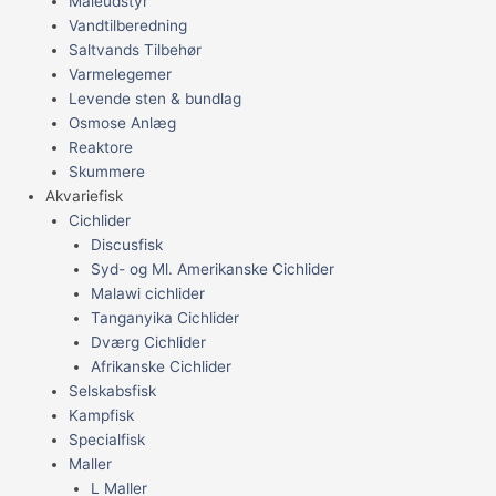
Måleudstyr
Vandtilberedning
Saltvands Tilbehør
Varmelegemer
Levende sten & bundlag
Osmose Anlæg
Reaktore
Skummere
Akvariefisk
Cichlider
Discusfisk
Syd- og Ml. Amerikanske Cichlider
Malawi cichlider
Tanganyika Cichlider
Dværg Cichlider
Afrikanske Cichlider
Selskabsfisk
Kampfisk
Specialfisk
Maller
L Maller