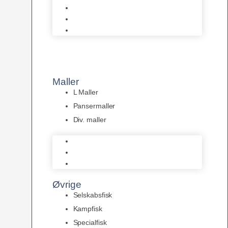
Tanganyika Cichlider
Dværg Cichlider
Afrikanske Cichlider
Maller
L Maller
Pansermaller
Div. maller
L Maller
Pansermaller
Div. maller
Øvrige
Selskabsfisk
Kampfisk
Specialfisk