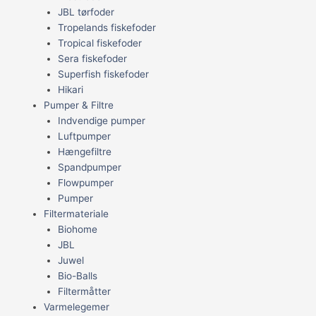
JBL tørfoder
Tropelands fiskefoder
Tropical fiskefoder
Sera fiskefoder
Superfish fiskefoder
Hikari
Pumper & Filtre
Indvendige pumper
Luftpumper
Hængefiltre
Spandpumper
Flowpumper
Pumper
Filtermateriale
Biohome
JBL
Juwel
Bio-Balls
Filtermåtter
Varmelegemer