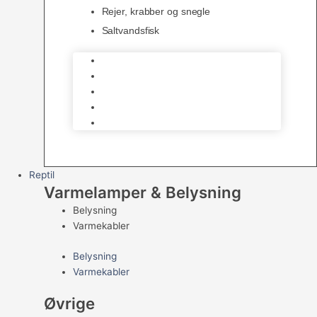
Rejer, krabber og snegle
Saltvandsfisk
Selskabsfisk
Kampfisk
Specialfisk
Rejer, krabber og snegle
Saltvandsfisk
Reptil
Varmelamper & Belysning
Belysning
Varmekabler
Belysning
Varmekabler
Øvrige