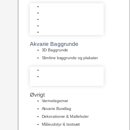
Biohome
JBL
Juwel
Bio-Balls
Filtermåtter
Akvarie Baggrunde
3D Baggrunde
Slimline baggrunde og plakater
3D Baggrunde
Slimline baggrunde og
plakater
Øvrigt
Varmelegemer
Akvarie Bundlag
Dekorationer & Mallehuler
Måleudstyr & testsæt