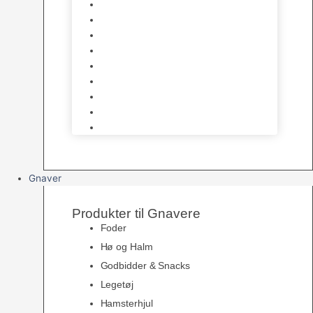
Foder & vitaminer
Fuglesnack
Fuglesand
Fugle Legetøj
Siddepinde
Tilbehør til bur
Skåle & Foderautomater
Redekasser
Levende Fugle
Gnaver
Produkter til Gnavere
Foder
Hø og Halm
Godbidder & Snacks
Legetøj
Hamsterhjul