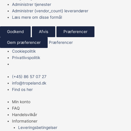
Administrer tjenester
Administrer {vendor_count} leverandører
Læs mere om disse formål
Godkend
Afvis
Præferencer
Gem præferencer
Præferencer
Cookiepolitik
Privatlivspolitik
Main
(+45) 86 57 07 27
Menu
info@tropeland.dk
Find os her
Min konto
FAQ
Handelsvilkår
Informationer
Leveringsbetingelser