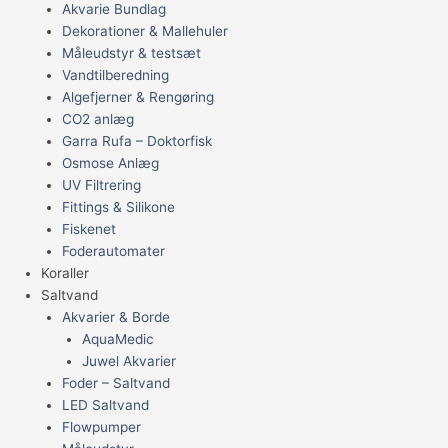
Akvarie Bundlag
Dekorationer & Mallehuler
Måleudstyr & testsæt
Vandtilberedning
Algefjerner & Rengøring
CO2 anlæg
Garra Rufa – Doktorfisk
Osmose Anlæg
UV Filtrering
Fittings & Silikone
Fiskenet
Foderautomater
Koraller
Saltvand
Akvarier & Borde
AquaMedic
Juwel Akvarier
Foder – Saltvand
LED Saltvand
Flowpumper