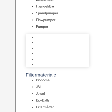
Hængefiltre
Spandpumper
Flowpumper
Pumper
Indvendige pumper
Luftpumper
Hængefiltre
Spandpumper
Flowpumper
Pumper
Filtermateriale
Biohome
JBL
Juwel
Bio-Balls
Filtermåtter