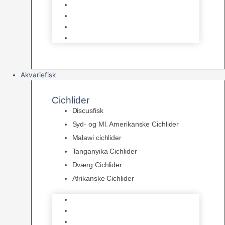
Levende sten & bundlag
Osmose Anlæg
Reaktore
Skummere
Akvariefisk
Cichlider
Discusfisk
Syd- og Ml. Amerikanske Cichlider
Malawi cichlider
Tanganyika Cichlider
Dværg Cichlider
Afrikanske Cichlider
Discusfisk
Syd- og Ml. Amerikanske Cichlider
Malawi cichlider