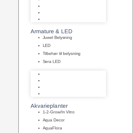
Akvastabil Akvarier
Akvastabil Borde
Helglas akvarier
Armature & LED
Juwel Belysning
LED
Tilbehør til belysning
Sera LED
Juwel Belysning
LED
Tilbehør til belysning
Sera LED
Akvarieplanter
1-2-Grow/In Vitro
Aqua Decor
AquaFlora