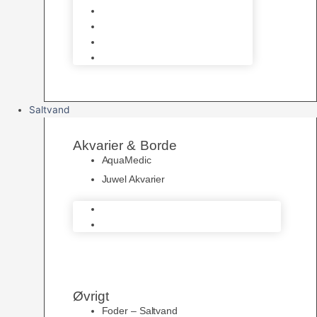
UV Filtrering
Fittings & Silikone
Fiskenet
Foderautomater
Saltvand
Akvarier & Borde
AquaMedic
Juwel Akvarier
AquaMedic
Juwel Akvarier
Øvrigt
Foder – Saltvand