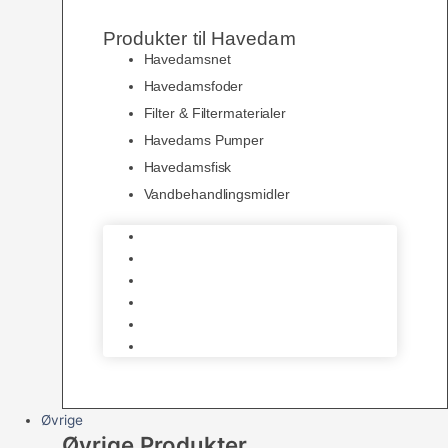
Produkter til Havedam
Havedamsnet
Havedamsfoder
Filter & Filtermaterialer
Havedams Pumper
Havedamsfisk
Vandbehandlingsmidler
Havedamsnet
Havedamsfoder
Filter & Filtermaterialer
Havedams Pumper
Havedamsfisk
Vandbehandlingsmidler
Øvrige
Øvrige Produkter