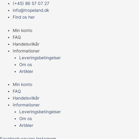
Gå
Main
(+45) 86 57 07 27
til
Menu
info@tropeland.dk
indholdet
Find os her
Min konto
FAQ
Handelsvilkår
Informationer
Leveringsbetingelser
Om os
Artikler
Min konto
FAQ
Handelsvilkår
Informationer
Leveringsbetingelser
Om os
Artikler
Facebook-square
Instagram