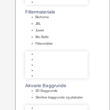
Pumper
Filtermateriale
Biohome
JBL
Juwel
Bio-Balls
Filtermåtter
Biohome
JBL
Juwel
Bio-Balls
Filtermåtter
Akvarie Baggrunde
3D Baggrunde
Slimline baggrunde og plakater
3D Baggrunde