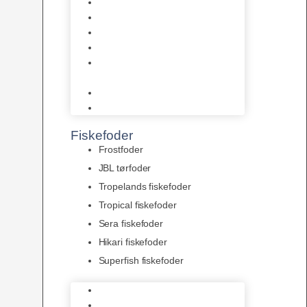
AquaFlora
Bundt planter
Moderplanter XL-planter
Planter i potter
Portioner (Mosser, Flydeplanter
& Knolde)
plantegødning & Redskaber
Clips
Fiskefoder
Frostfoder
JBL tørfoder
Tropelands fiskefoder
Tropical fiskefoder
Sera fiskefoder
Hikari fiskefoder
Superfish fiskefoder
Frostfoder
JBL tørfoder