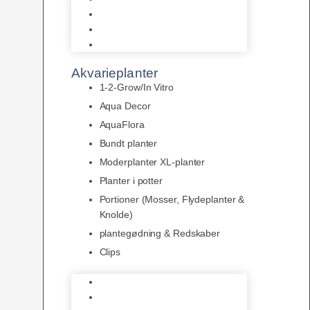
LED
Tilbehør til belysning
Sera LED
Akvarieplanter
1-2-Grow/In Vitro
Aqua Decor
AquaFlora
Bundt planter
Moderplanter XL-planter
Planter i potter
Portioner (Mosser, Flydeplanter &
Knolde)
plantegødning & Redskaber
Clips
1-2-Grow/In Vitro
Aqua Decor