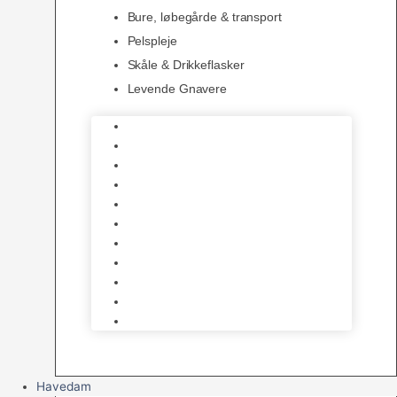
Bure, løbegårde & transport
Pelspleje
Skåle & Drikkeflasker
Levende Gnavere
Foder
Hø og Halm
Godbidder & Snacks
Legetøj
Hamsterhjul
Huse & Skjul
Bundlag
Bure, løbegårde & transport
Pelspleje
Skåle & Drikkeflasker
Levende Gnavere
Havedam