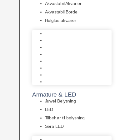
Akvastabil Akvarier
Akvastabil Borde
Helglas akvarier
Juwel Akvarier
AquaMedic
Design Akvarier
Fluval Akvarium
Akvarie Startsæt
Akvastabil Akvarier
Akvastabil Borde
Helglas akvarier
Armature & LED
Juwel Belysning
LED
Tilbehør til belysning
Sera LED
Juwel Belysning