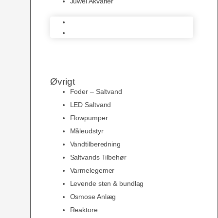
Juwel Akvarier
AquaMedic
Juwel Akvarier
Øvrigt
Foder – Saltvand
LED Saltvand
Flowpumper
Måleudstyr
Vandtilberedning
Saltvands Tilbehør
Varmelegemer
Levende sten & bundlag
Osmose Anlæg
Reaktore