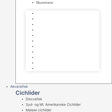
Skummere
Foder – Saltvand
LED Saltvand
Flowpumper
Måleudstyr
Vandtilberedning
Saltvands Tilbehør
Varmelegemer
Levende sten & bundlag
Osmose Anlæg
Reaktore
Skummere
Akvariefisk
Cichlider
Discusfisk
Syd- og Ml. Amerikanske Cichlider
Malawi cichlider