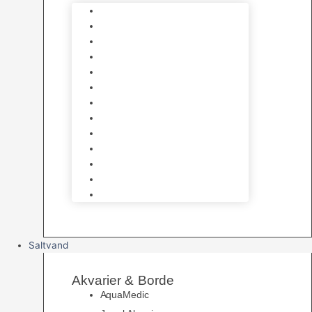
Varmelegemer
Akvarie Bundlag
Dekorationer & Mallehuler
Måleudstyr & testsæt
Vandtilberedning
Algefjerner & Rengøring
CO2 anlæg
Garra Rufa – Doktorfisk
Osmose Anlæg
UV Filtrering
Fittings & Silikone
Fiskenet
Foderautomater
Saltvand
Akvarier & Borde
AquaMedic