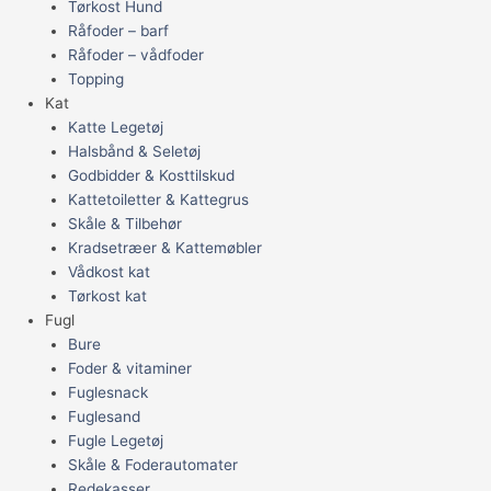
Tørkost Hund
Råfoder – barf
Råfoder – vådfoder
Topping
Kat
Katte Legetøj
Halsbånd & Seletøj
Godbidder & Kosttilskud
Kattetoiletter & Kattegrus
Skåle & Tilbehør
Kradsetræer & Kattemøbler
Vådkost kat
Tørkost kat
Fugl
Bure
Foder & vitaminer
Fuglesnack
Fuglesand
Fugle Legetøj
Skåle & Foderautomater
Redekasser