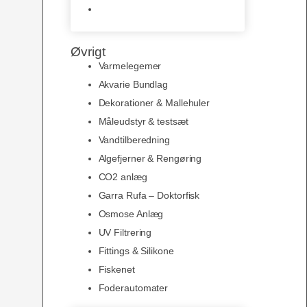
Slimline baggrunde og
plakater
Øvrigt
Varmelegemer
Akvarie Bundlag
Dekorationer & Mallehuler
Måleudstyr & testsæt
Vandtilberedning
Algefjerner & Rengøring
CO2 anlæg
Garra Rufa – Doktorfisk
Osmose Anlæg
UV Filtrering
Fittings & Silikone
Fiskenet
Foderautomater