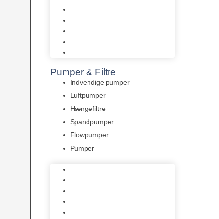
Tropelands fiskefoder
Tropical fiskefoder
Sera fiskefoder
Hikari fiskefoder
Superfish fiskefoder
Pumper & Filtre
Indvendige pumper
Luftpumper
Hængefiltre
Spandpumper
Flowpumper
Pumper
Indvendige pumper
Luftpumper
Hængefiltre
Spandpumper
Flowpumper