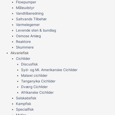
Flowpumper
Måleudstyr
Vandtilberedning
Saltvands Tilbehør
Varmelegemer
Levende sten & bundlag
Osmose Anlæg
Reaktore
Skummere
Akvariefisk
Cichlider
Discusfisk
Syd- og Ml. Amerikanske Cichlider
Malawi cichlider
Tanganyika Cichlider
Dværg Cichlider
Afrikanske Cichlider
Selskabsfisk
Kampfisk
Specialfisk
Maller