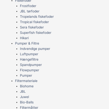
Fiskefoder
Frostfoder
JBL tørfoder
Tropelands fiskefoder
Tropical fiskefoder
Sera fiskefoder
Superfish fiskefoder
Hikari
Pumper & Filtre
Indvendige pumper
Luftpumper
Hængefiltre
Spandpumper
Flowpumper
Pumper
Filtermateriale
Biohome
JBL
Juwel
Bio-Balls
Filtermåtter