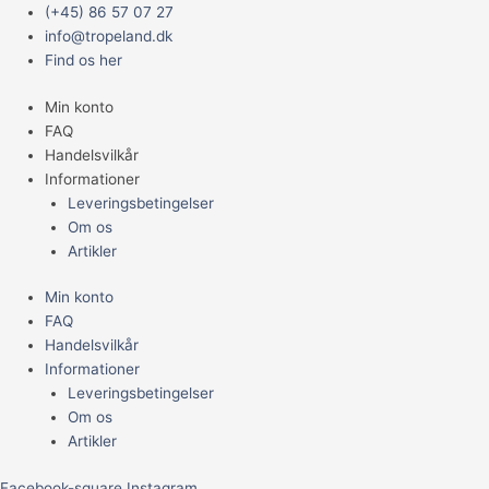
Gå
Main
(+45) 86 57 07 27
til
Menu
info@tropeland.dk
indholdet
Find os her
Min konto
FAQ
Handelsvilkår
Informationer
Leveringsbetingelser
Om os
Artikler
Min konto
FAQ
Handelsvilkår
Informationer
Leveringsbetingelser
Om os
Artikler
Facebook-square
Instagram