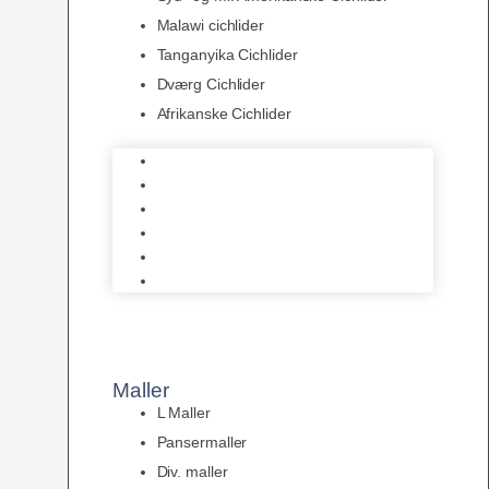
Malawi cichlider
Tanganyika Cichlider
Dværg Cichlider
Afrikanske Cichlider
Discusfisk
Syd- og Ml. Amerikanske Cichlider
Malawi cichlider
Tanganyika Cichlider
Dværg Cichlider
Afrikanske Cichlider
Maller
L Maller
Pansermaller
Div. maller