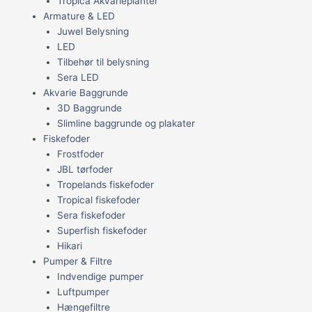
Tropica Akvarieplanter
Armature & LED
Juwel Belysning
LED
Tilbehør til belysning
Sera LED
Akvarie Baggrunde
3D Baggrunde
Slimline baggrunde og plakater
Fiskefoder
Frostfoder
JBL tørfoder
Tropelands fiskefoder
Tropical fiskefoder
Sera fiskefoder
Superfish fiskefoder
Hikari
Pumper & Filtre
Indvendige pumper
Luftpumper
Hængefiltre