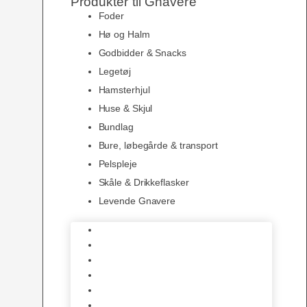
Produkter til Gnavere
Foder
Hø og Halm
Godbidder & Snacks
Legetøj
Hamsterhjul
Huse & Skjul
Bundlag
Bure, løbegårde & transport
Pelspleje
Skåle & Drikkeflasker
Levende Gnavere
Foder
Hø og Halm
Godbidder & Snacks
Legetøj
Hamsterhjul
Huse & Skjul