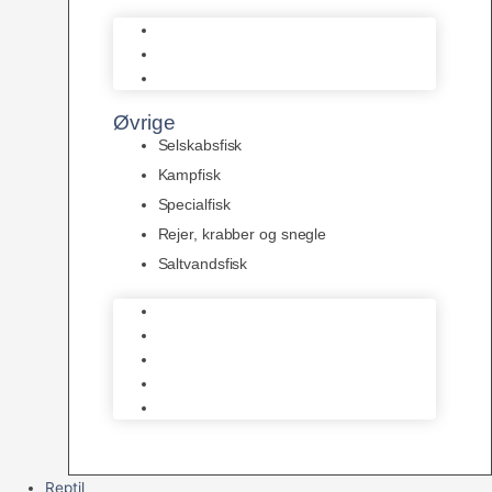
L Maller
Pansermaller
Div. maller
Øvrige
Selskabsfisk
Kampfisk
Specialfisk
Rejer, krabber og snegle
Saltvandsfisk
Selskabsfisk
Kampfisk
Specialfisk
Rejer, krabber og snegle
Saltvandsfisk
Reptil