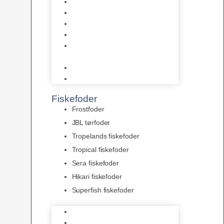
AquaFlora
Bundt planter
Moderplanter XL-planter
Planter i potter
Portioner (Mosser, Flydeplanter
& Knolde)
plantegødning & Redskaber
Clips
Fiskefoder
Frostfoder
JBL tørfoder
Tropelands fiskefoder
Tropical fiskefoder
Sera fiskefoder
Hikari fiskefoder
Superfish fiskefoder
Frostfoder
JBL tørfoder