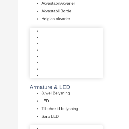
Akvastabil Akvarier
Akvastabil Borde
Helglas akvarier
Juwel Akvarier
AquaMedic
Design Akvarier
Fluval Akvarium
Akvarie Startsæt
Akvastabil Akvarier
Akvastabil Borde
Helglas akvarier
Armature & LED
Juwel Belysning
LED
Tilbehør til belysning
Sera LED
Juwel Belysning