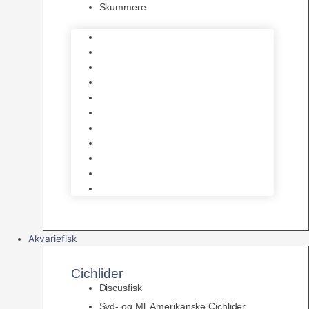
Skummere
Foder – Saltvand
LED Saltvand
Flowpumper
Måleudstyr
Vandtilberedning
Saltvands Tilbehør
Varmelegemer
Levende sten & bundlag
Osmose Anlæg
Reaktore
Skummere
Akvariefisk
Cichlider
Discusfisk
Syd- og Ml. Amerikanske Cichlider