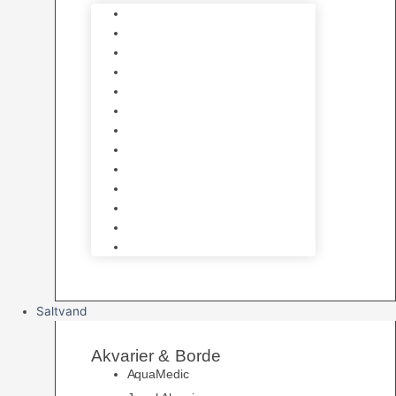
Varmelegemer
Akvarie Bundlag
Dekorationer & Mallehuler
Måleudstyr & testsæt
Vandtilberedning
Algefjerner & Rengøring
CO2 anlæg
Garra Rufa – Doktorfisk
Osmose Anlæg
UV Filtrering
Fittings & Silikone
Fiskenet
Foderautomater
Saltvand
Akvarier & Borde
AquaMedic