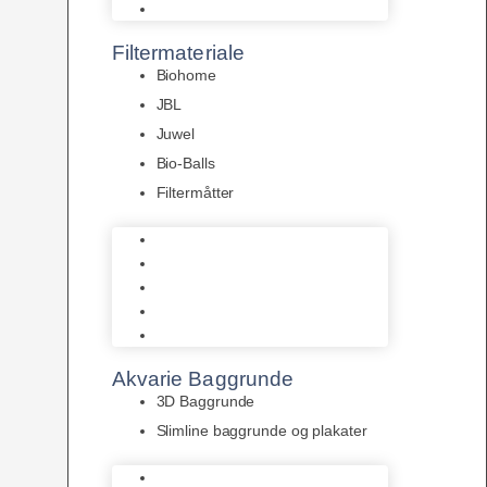
Pumper
Filtermateriale
Biohome
JBL
Juwel
Bio-Balls
Filtermåtter
Biohome
JBL
Juwel
Bio-Balls
Filtermåtter
Akvarie Baggrunde
3D Baggrunde
Slimline baggrunde og plakater
3D Baggrunde