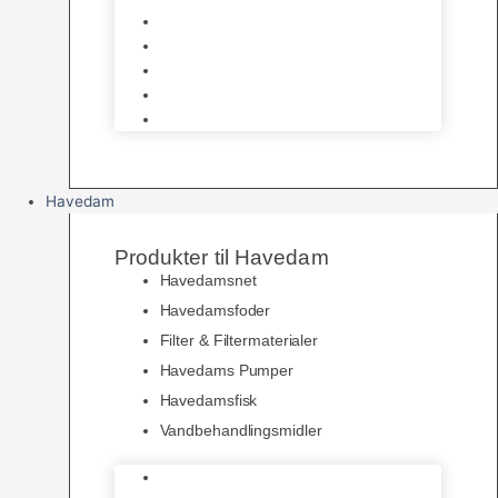
Bundlag
Bure, løbegårde & transport
Pelspleje
Skåle & Drikkeflasker
Levende Gnavere
Havedam
Produkter til Havedam
Havedamsnet
Havedamsfoder
Filter & Filtermaterialer
Havedams Pumper
Havedamsfisk
Vandbehandlingsmidler
Havedamsnet