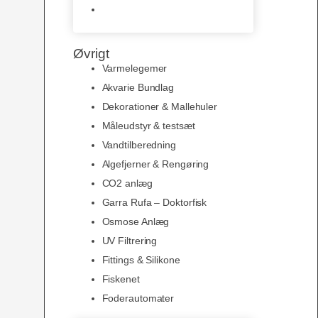
Slimline baggrunde og
plakater
Øvrigt
Varmelegemer
Akvarie Bundlag
Dekorationer & Mallehuler
Måleudstyr & testsæt
Vandtilberedning
Algefjerner & Rengøring
CO2 anlæg
Garra Rufa – Doktorfisk
Osmose Anlæg
UV Filtrering
Fittings & Silikone
Fiskenet
Foderautomater