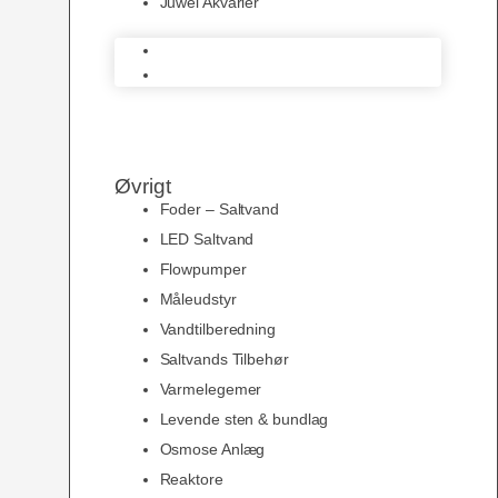
Juwel Akvarier
AquaMedic
Juwel Akvarier
Øvrigt
Foder – Saltvand
LED Saltvand
Flowpumper
Måleudstyr
Vandtilberedning
Saltvands Tilbehør
Varmelegemer
Levende sten & bundlag
Osmose Anlæg
Reaktore