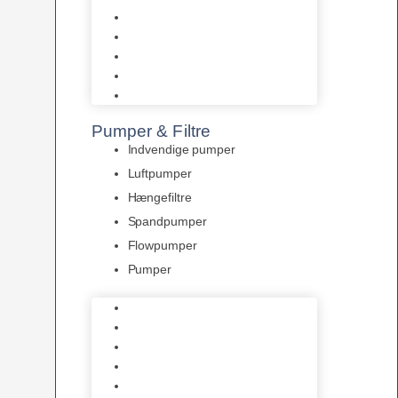
Tropelands fiskefoder
Tropical fiskefoder
Sera fiskefoder
Hikari fiskefoder
Superfish fiskefoder
Pumper & Filtre
Indvendige pumper
Luftpumper
Hængefiltre
Spandpumper
Flowpumper
Pumper
Indvendige pumper
Luftpumper
Hængefiltre
Spandpumper
Flowpumper