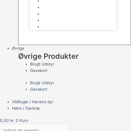
Havedamsfoder
Filter & Filtermaterialer
Havedams Pumper
Havedamsfisk
Vandbehandlingsmidler
Øvrige
Øvrige Produkter
Brugt Udstyr
Gavekort
Brugt Udstyr
Gavekort
Vildfugle / Havens dyr
Høns / Fjerkræ
0,00
kr.
0
Kurv