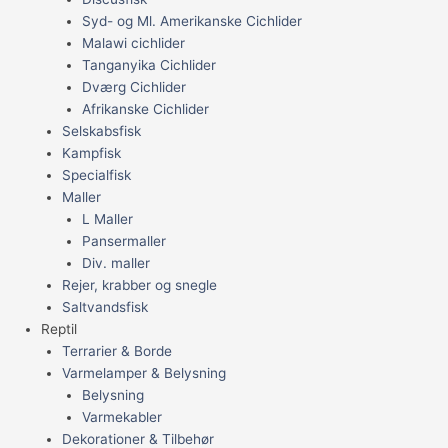
Syd- og Ml. Amerikanske Cichlider
Malawi cichlider
Tanganyika Cichlider
Dværg Cichlider
Afrikanske Cichlider
Selskabsfisk
Kampfisk
Specialfisk
Maller
L Maller
Pansermaller
Div. maller
Rejer, krabber og snegle
Saltvandsfisk
Reptil
Terrarier & Borde
Varmelamper & Belysning
Belysning
Varmekabler
Dekorationer & Tilbehør