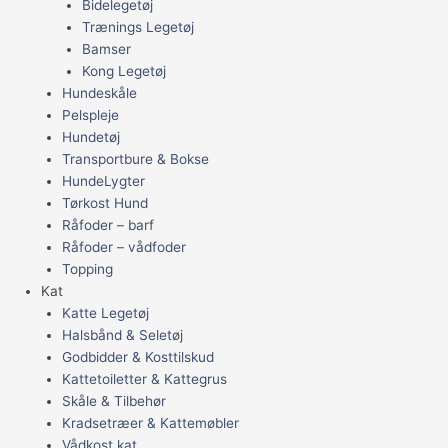
Bidelegetøj
Trænings Legetøj
Bamser
Kong Legetøj
Hundeskåle
Pelspleje
Hundetøj
Transportbure & Bokse
HundeLygter
Tørkost Hund
Råfoder – barf
Råfoder – vådfoder
Topping
Kat
Katte Legetøj
Halsbånd & Seletøj
Godbidder & Kosttilskud
Kattetoiletter & Kattegrus
Skåle & Tilbehør
Kradsetræer & Kattemøbler
Vådkost kat