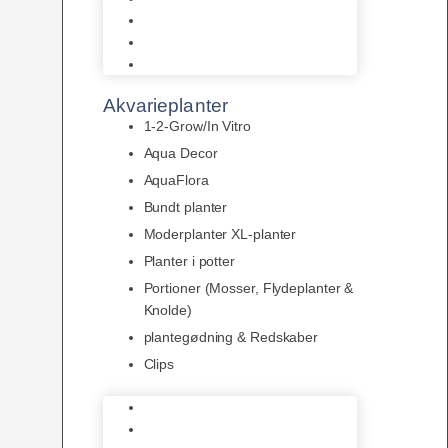
LED
Tilbehør til belysning
Sera LED
Akvarieplanter
1-2-Grow/In Vitro
Aqua Decor
AquaFlora
Bundt planter
Moderplanter XL-planter
Planter i potter
Portioner (Mosser, Flydeplanter &
Knolde)
plantegødning & Redskaber
Clips
1-2-Grow/In Vitro
Aqua Decor