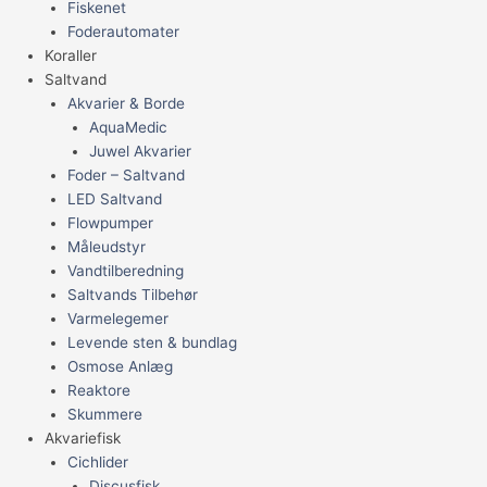
Fiskenet
Foderautomater
Koraller
Saltvand
Akvarier & Borde
AquaMedic
Juwel Akvarier
Foder – Saltvand
LED Saltvand
Flowpumper
Måleudstyr
Vandtilberedning
Saltvands Tilbehør
Varmelegemer
Levende sten & bundlag
Osmose Anlæg
Reaktore
Skummere
Akvariefisk
Cichlider
Discusfisk