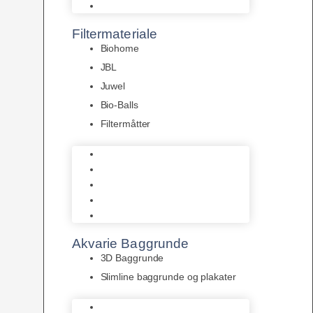
Pumper
Filtermateriale
Biohome
JBL
Juwel
Bio-Balls
Filtermåtter
Biohome
JBL
Juwel
Bio-Balls
Filtermåtter
Akvarie Baggrunde
3D Baggrunde
Slimline baggrunde og plakater
3D Baggrunde