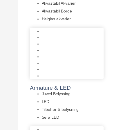
Akvastabil Akvarier
Akvastabil Borde
Helglas akvarier
Juwel Akvarier
AquaMedic
Design Akvarier
Fluval Akvarium
Akvarie Startsæt
Akvastabil Akvarier
Akvastabil Borde
Helglas akvarier
Armature & LED
Juwel Belysning
LED
Tilbehør til belysning
Sera LED
Juwel Belysning