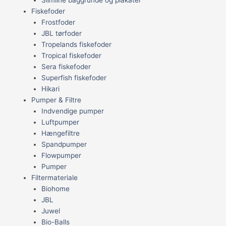
Fiskefoder
Frostfoder
JBL tørfoder
Tropelands fiskefoder
Tropical fiskefoder
Sera fiskefoder
Superfish fiskefoder
Hikari
Pumper & Filtre
Indvendige pumper
Luftpumper
Hængefiltre
Spandpumper
Flowpumper
Pumper
Filtermateriale
Biohome
JBL
Juwel
Bio-Balls