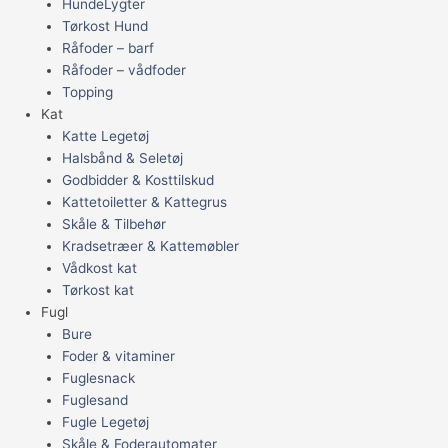
HundeLygter
Tørkost Hund
Råfoder – barf
Råfoder – vådfoder
Topping
Kat
Katte Legetøj
Halsbånd & Seletøj
Godbidder & Kosttilskud
Kattetoiletter & Kattegrus
Skåle & Tilbehør
Kradsetræer & Kattemøbler
Vådkost kat
Tørkost kat
Fugl
Bure
Foder & vitaminer
Fuglesnack
Fuglesand
Fugle Legetøj
Skåle & Foderautomater