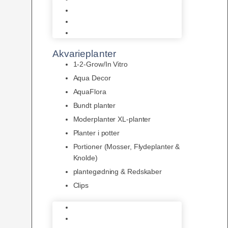
LED
Tilbehør til belysning
Sera LED
Akvarieplanter
1-2-Grow/In Vitro
Aqua Decor
AquaFlora
Bundt planter
Moderplanter XL-planter
Planter i potter
Portioner (Mosser, Flydeplanter &
Knolde)
plantegødning & Redskaber
Clips
1-2-Grow/In Vitro
Aqua Decor