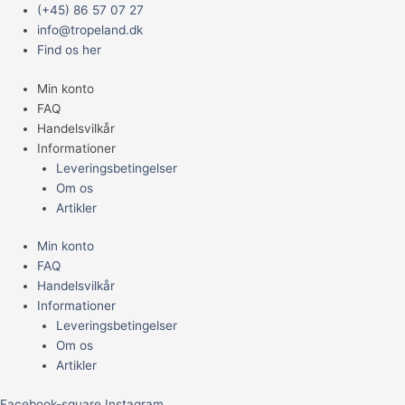
Gå
Main
Neocaridina
(+45) 86 57 07 27
til
Menu
"Gul"
info@tropeland.dk
indholdet
antal
Find os her
Min konto
FAQ
Handelsvilkår
Informationer
Leveringsbetingelser
Om os
Artikler
Min konto
FAQ
Handelsvilkår
Informationer
Leveringsbetingelser
Om os
Artikler
Facebook-square
Instagram