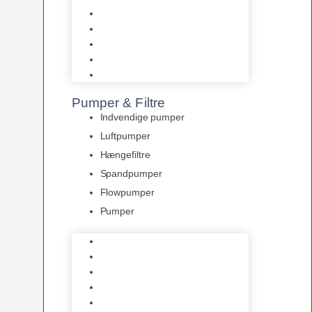
Tropelands fiskefoder
Tropical fiskefoder
Sera fiskefoder
Hikari fiskefoder
Superfish fiskefoder
Pumper & Filtre
Indvendige pumper
Luftpumper
Hængefiltre
Spandpumper
Flowpumper
Pumper
Indvendige pumper
Luftpumper
Hængefiltre
Spandpumper
Flowpumper