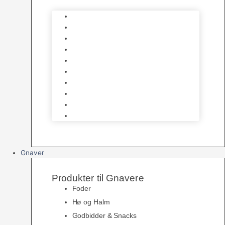
Bure
Foder & vitaminer
Fuglesnack
Fuglesand
Fugle Legetøj
Siddepinde
Tilbehør til bur
Skåle & Foderautomater
Redekasser
Levende Fugle
Gnaver
Produkter til Gnavere
Foder
Hø og Halm
Godbidder & Snacks