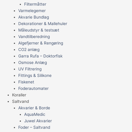
Filtermåtter
Varmelegemer
Akvarie Bundlag
Dekorationer & Mallehuler
Måleudstyr & testsæt
Vandtilberedning
Algefjerner & Rengøring
CO2 anlæg
Garra Rufa – Doktorfisk
Osmose Anlæg
UV Filtrering
Fittings & Silikone
Fiskenet
Foderautomater
Koraller
Saltvand
Akvarier & Borde
AquaMedic
Juwel Akvarier
Foder – Saltvand