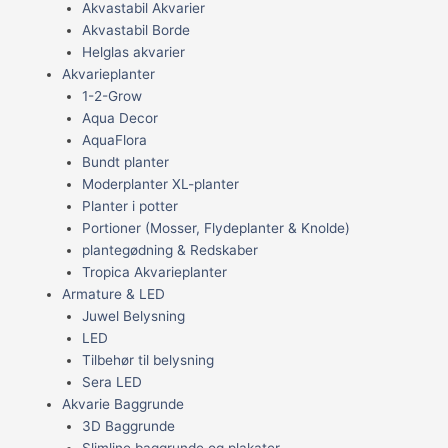
Akvastabil Akvarier
Akvastabil Borde
Helglas akvarier
Akvarieplanter
1-2-Grow
Aqua Decor
AquaFlora
Bundt planter
Moderplanter XL-planter
Planter i potter
Portioner (Mosser, Flydeplanter & Knolde)
plantegødning & Redskaber
Tropica Akvarieplanter
Armature & LED
Juwel Belysning
LED
Tilbehør til belysning
Sera LED
Akvarie Baggrunde
3D Baggrunde
Slimline baggrunde og plakater