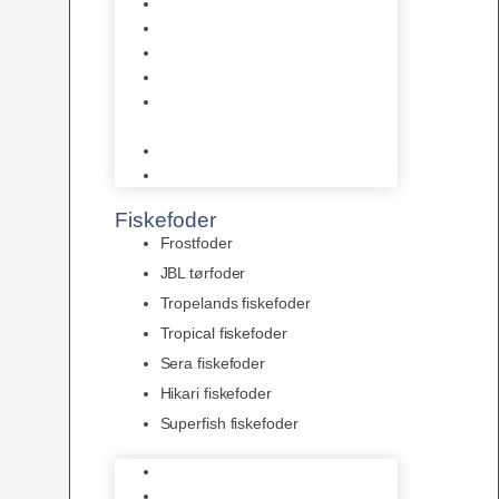
AquaFlora
Bundt planter
Moderplanter XL-planter
Planter i potter
Portioner (Mosser, Flydeplanter
& Knolde)
plantegødning & Redskaber
Clips
Fiskefoder
Frostfoder
JBL tørfoder
Tropelands fiskefoder
Tropical fiskefoder
Sera fiskefoder
Hikari fiskefoder
Superfish fiskefoder
Frostfoder
JBL tørfoder