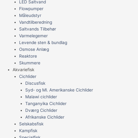
LED Saltvand
Flowpumper
Måleudstyr
Vandtilberedning
Saltvands Tilbehør
Varmelegemer
Levende sten & bundlag
Osmose Anlæg
Reaktore
Skummere
Akvariefisk
Cichlider
Discusfisk
Syd- og Ml. Amerikanske Cichlider
Malawi cichlider
Tanganyika Cichlider
Dværg Cichlider
Afrikanske Cichlider
Selskabsfisk
Kampfisk
Specialfisk