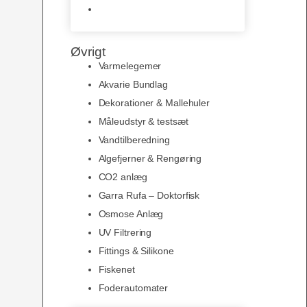
Slimline baggrunde og
plakater
Øvrigt
Varmelegemer
Akvarie Bundlag
Dekorationer & Mallehuler
Måleudstyr & testsæt
Vandtilberedning
Algefjerner & Rengøring
CO2 anlæg
Garra Rufa – Doktorfisk
Osmose Anlæg
UV Filtrering
Fittings & Silikone
Fiskenet
Foderautomater