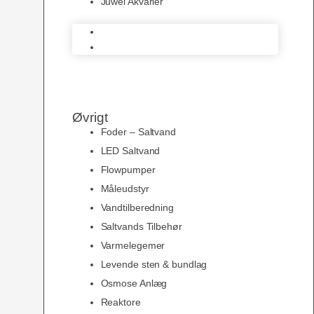
Juwel Akvarier
AquaMedic
Juwel Akvarier
Øvrigt
Foder – Saltvand
LED Saltvand
Flowpumper
Måleudstyr
Vandtilberedning
Saltvands Tilbehør
Varmelegemer
Levende sten & bundlag
Osmose Anlæg
Reaktore