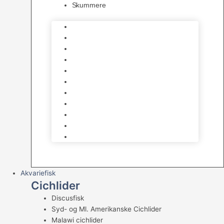
Skummere
Foder – Saltvand
LED Saltvand
Flowpumper
Måleudstyr
Vandtilberedning
Saltvands Tilbehør
Varmelegemer
Levende sten & bundlag
Osmose Anlæg
Reaktore
Skummere
Akvariefisk
Cichlider
Discusfisk
Syd- og Ml. Amerikanske Cichlider
Malawi cichlider