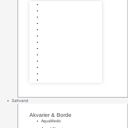
Varmelegemer
Akvarie Bundlag
Dekorationer & Mallehuler
Måleudstyr & testsæt
Vandtilberedning
Algefjerner & Rengøring
CO2 anlæg
Garra Rufa – Doktorfisk
Osmose Anlæg
UV Filtrering
Fittings & Silikone
Fiskenet
Foderautomater
Saltvand
Akvarier & Borde
AquaMedic