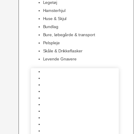
Legetøj
Hamsterhjul
Huse & Skjul
Bundlag
Bure, løbegårde & transport
Pelspleje
Skåle & Drikkeflasker
Levende Gnavere
Foder
Hø og Halm
Godbidder & Snacks
Legetøj
Hamsterhjul
Huse & Skjul
Bundlag
Bure, løbegårde & transport
Pelspleje
Skåle & Drikkeflasker