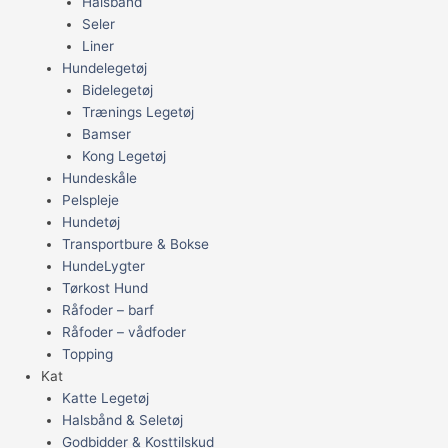
Halsbånd
Seler
Liner
Hundelegetøj
Bidelegetøj
Trænings Legetøj
Bamser
Kong Legetøj
Hundeskåle
Pelspleje
Hundetøj
Transportbure & Bokse
HundeLygter
Tørkost Hund
Råfoder – barf
Råfoder – vådfoder
Topping
Kat
Katte Legetøj
Halsbånd & Seletøj
Godbidder & Kosttilskud