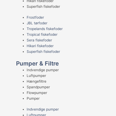
Hikari fiskefoder
Superfish fiskefoder
Frostfoder
JBL tørfoder
Tropelands fiskefoder
Tropical fiskefoder
Sera fiskefoder
Hikari fiskefoder
Superfish fiskefoder
Pumper & Filtre
Indvendige pumper
Luftpumper
Hængefiltre
Spandpumper
Flowpumper
Pumper
Indvendige pumper
Luftpumper