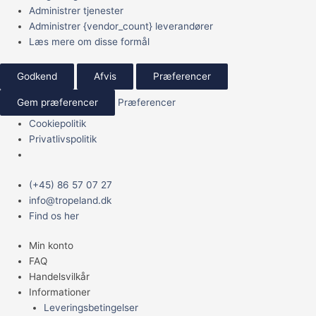
Administrer tjenester
Administrer {vendor_count} leverandører
Læs mere om disse formål
Godkend
Afvis
Præferencer
Gem præferencer
Præferencer
Cookiepolitik
Privatlivspolitik
Main
(+45) 86 57 07 27
Menu
info@tropeland.dk
Find os her
Min konto
FAQ
Handelsvilkår
Informationer
Leveringsbetingelser