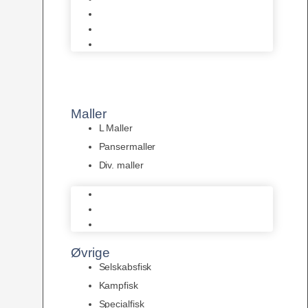
Tanganyika Cichlider
Dværg Cichlider
Afrikanske Cichlider
Maller
L Maller
Pansermaller
Div. maller
L Maller
Pansermaller
Div. maller
Øvrige
Selskabsfisk
Kampfisk
Specialfisk