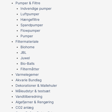
Pumper & Filtre
Indvendige pumper
Luftpumper
Hængefiltre
Spandpumper
Flowpumper
Pumper
Filtermateriale
Biohome
JBL
Juwel
Bio-Balls
Filtermåtter
Varmelegemer
Akvarie Bundlag
Dekorationer & Mallehuler
Måleudstyr & testsæt
Vandtilberedning
Algefjerner & Rengøring
CO2 anlæg