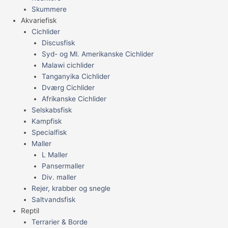
Skummere
Akvariefisk
Cichlider
Discusfisk
Syd- og Ml. Amerikanske Cichlider
Malawi cichlider
Tanganyika Cichlider
Dværg Cichlider
Afrikanske Cichlider
Selskabsfisk
Kampfisk
Specialfisk
Maller
L Maller
Pansermaller
Div. maller
Rejer, krabber og snegle
Saltvandsfisk
Reptil
Terrarier & Borde