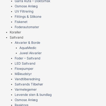
Garra Rufa – Doktorfisk
Osmose Anlæg
UV Filtrering
Fittings & Silikone
Fiskenet
Foderautomater
Koraller
Saltvand
Akvarier & Borde
AquaMedic
Juwel Akvarier
Foder – Saltvand
LED Saltvand
Flowpumper
Måleudstyr
Vandtilberedning
Saltvands Tilbehør
Varmelegemer
Levende sten & bundlag
Osmose Anlæg
Reaktore