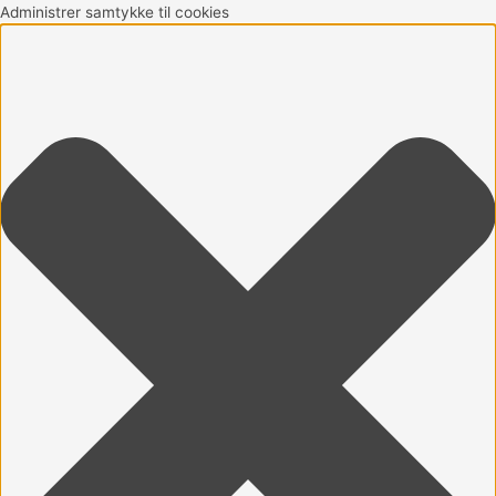
Gå
Marketing
Statistikker
Præferencer
Funktionsdygtig
Administrer samtykke til cookies
til
indholdet