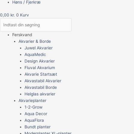
Høns / Fjerkræ
0,00
kr.
0
Kurv
Ferskvand
Akvarier & Borde
Juwel Akvarier
AquaMedic
Design Akvarier
Fluval Akvarium
Akvarie Startsæt
Akvastabil Akvarier
Akvastabil Borde
Helglas akvarier
Akvarieplanter
1-2-Grow
Aqua Decor
AquaFlora
Bundt planter
Moderplanter XL-planter