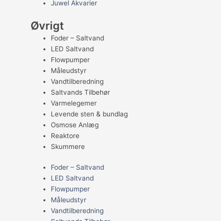
Juwel Akvarier
Øvrigt
Foder – Saltvand
LED Saltvand
Flowpumper
Måleudstyr
Vandtilberedning
Saltvands Tilbehør
Varmelegemer
Levende sten & bundlag
Osmose Anlæg
Reaktore
Skummere
Foder – Saltvand
LED Saltvand
Flowpumper
Måleudstyr
Vandtilberedning