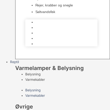
Rejer, krabber og snegle
Saltvandsfisk
Selskabsfisk
Kampfisk
Specialfisk
Rejer, krabber og snegle
Saltvandsfisk
Reptil
Varmelamper & Belysning
Belysning
Varmekabler
Belysning
Varmekabler
Øvrige