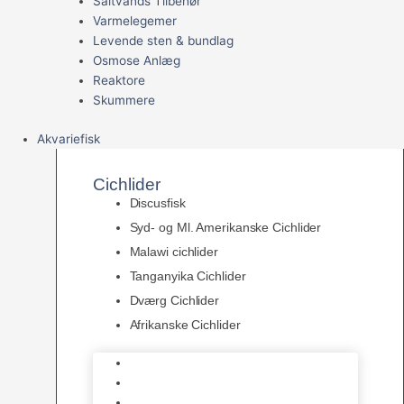
Saltvands Tilbehør
Varmelegemer
Levende sten & bundlag
Osmose Anlæg
Reaktore
Skummere
Akvariefisk
Cichlider
Discusfisk
Syd- og Ml. Amerikanske Cichlider
Malawi cichlider
Tanganyika Cichlider
Dværg Cichlider
Afrikanske Cichlider
Discusfisk
Syd- og Ml. Amerikanske Cichlider
Malawi cichlider