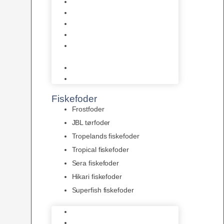
AquaFlora
Bundt planter
Moderplanter XL-planter
Planter i potter
Portioner (Mosser, Flydeplanter
& Knolde)
plantegødning & Redskaber
Clips
Fiskefoder
Frostfoder
JBL tørfoder
Tropelands fiskefoder
Tropical fiskefoder
Sera fiskefoder
Hikari fiskefoder
Superfish fiskefoder
Frostfoder
JBL tørfoder