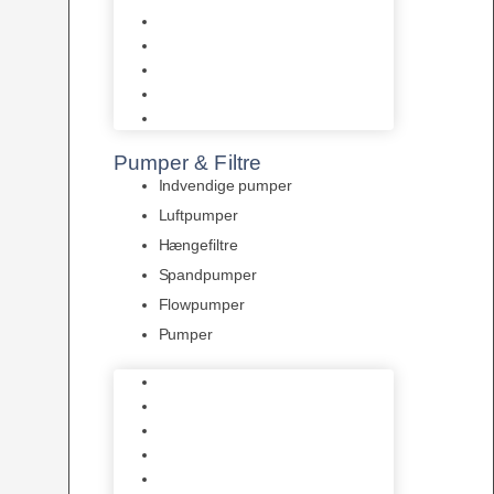
Tropelands fiskefoder
Tropical fiskefoder
Sera fiskefoder
Hikari fiskefoder
Superfish fiskefoder
Pumper & Filtre
Indvendige pumper
Luftpumper
Hængefiltre
Spandpumper
Flowpumper
Pumper
Indvendige pumper
Luftpumper
Hængefiltre
Spandpumper
Flowpumper