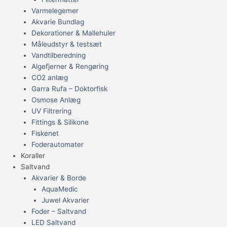
Varmelegemer
Akvarie Bundlag
Dekorationer & Mallehuler
Måleudstyr & testsæt
Vandtilberedning
Algefjerner & Rengøring
CO2 anlæg
Garra Rufa – Doktorfisk
Osmose Anlæg
UV Filtrering
Fittings & Silikone
Fiskenet
Foderautomater
Koraller
Saltvand
Akvarier & Borde
AquaMedic
Juwel Akvarier
Foder – Saltvand
LED Saltvand