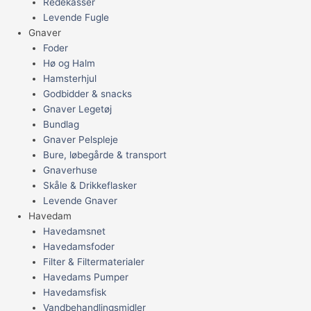
Redekasser
Levende Fugle
Gnaver
Foder
Hø og Halm
Hamsterhjul
Godbidder & snacks
Gnaver Legetøj
Bundlag
Gnaver Pelspleje
Bure, løbegårde & transport
Gnaverhuse
Skåle & Drikkeflasker
Levende Gnaver
Havedam
Havedamsnet
Havedamsfoder
Filter & Filtermaterialer
Havedams Pumper
Havedamsfisk
Vandbehandlingsmidler