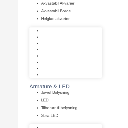
Akvastabil Akvarier
Akvastabil Borde
Helglas akvarier
Juwel Akvarier
AquaMedic
Design Akvarier
Fluval Akvarium
Akvarie Startsæt
Akvastabil Akvarier
Akvastabil Borde
Helglas akvarier
Armature & LED
Juwel Belysning
LED
Tilbehør til belysning
Sera LED
Juwel Belysning