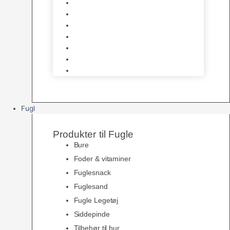
Halsbånd & Seletøj
Godbidder & Kosttilskud
Kattetoiletter & Kattegrus
Skåle & Tilbehør
Kradsetræer & Kattemøbler
Vådkost
Tørkost
Fugl
Produkter til Fugle
Bure
Foder & vitaminer
Fuglesnack
Fuglesand
Fugle Legetøj
Siddepinde
Tilbehør til bur