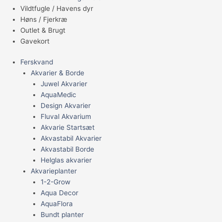
Vildtfugle / Havens dyr
Høns / Fjerkræ
Outlet & Brugt
Gavekort
Ferskvand
Akvarier & Borde
Juwel Akvarier
AquaMedic
Design Akvarier
Fluval Akvarium
Akvarie Startsæt
Akvastabil Akvarier
Akvastabil Borde
Helglas akvarier
Akvarieplanter
1-2-Grow
Aqua Decor
AquaFlora
Bundt planter