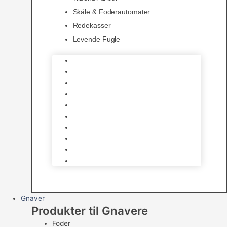
Skåle & Foderautomater
Redekasser
Levende Fugle
Bure
Foder & vitaminer
Fuglesnack
Fuglesand
Fugle Legetøj
Siddepinde
Tilbehør til bur
Skåle & Foderautomater
Redekasser
Levende Fugle
Gnaver
Produkter til Gnavere
Foder