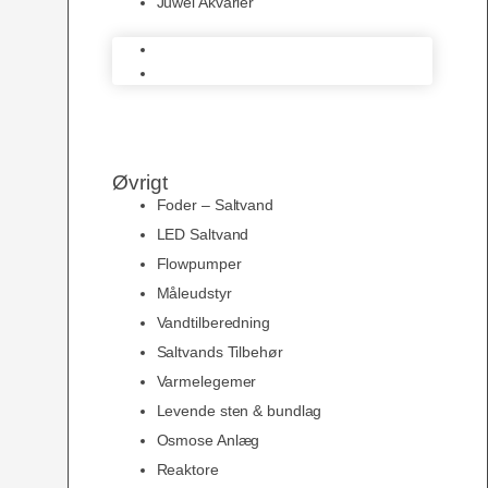
Juwel Akvarier
AquaMedic
Juwel Akvarier
Øvrigt
Foder – Saltvand
LED Saltvand
Flowpumper
Måleudstyr
Vandtilberedning
Saltvands Tilbehør
Varmelegemer
Levende sten & bundlag
Osmose Anlæg
Reaktore