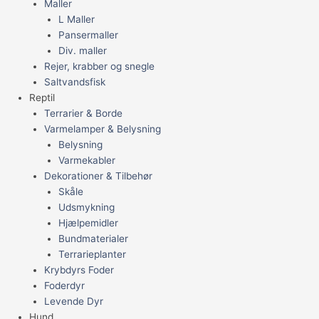
Maller
L Maller
Pansermaller
Div. maller
Rejer, krabber og snegle
Saltvandsfisk
Reptil
Terrarier & Borde
Varmelamper & Belysning
Belysning
Varmekabler
Dekorationer & Tilbehør
Skåle
Udsmykning
Hjælpemidler
Bundmaterialer
Terrarieplanter
Krybdyrs Foder
Foderdyr
Levende Dyr
Hund