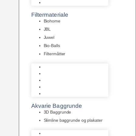
Pumper
Filtermateriale
Biohome
JBL
Juwel
Bio-Balls
Filtermåtter
Biohome
JBL
Juwel
Bio-Balls
Filtermåtter
Akvarie Baggrunde
3D Baggrunde
Slimline baggrunde og plakater
3D Baggrunde