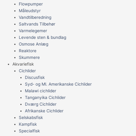
Flowpumper
Måleudstyr
Vandtilberedning
Saltvands Tilbehør
Varmelegemer
Levende sten & bundlag
Osmose Anlæg
Reaktore
Skummere
Akvariefisk
Cichlider
Discusfisk
Syd- og Ml. Amerikanske Cichlider
Malawi cichlider
Tanganyika Cichlider
Dværg Cichlider
Afrikanske Cichlider
Selskabsfisk
Kampfisk
Specialfisk