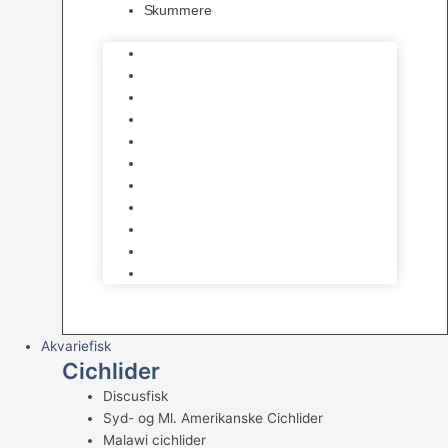
Skummere
Foder – Saltvand
LED Saltvand
Flowpumper
Måleudstyr
Vandtilberedning
Saltvands Tilbehør
Varmelegemer
Levende sten & bundlag
Osmose Anlæg
Reaktore
Skummere
Akvariefisk
Cichlider
Discusfisk
Syd- og Ml. Amerikanske Cichlider
Malawi cichlider