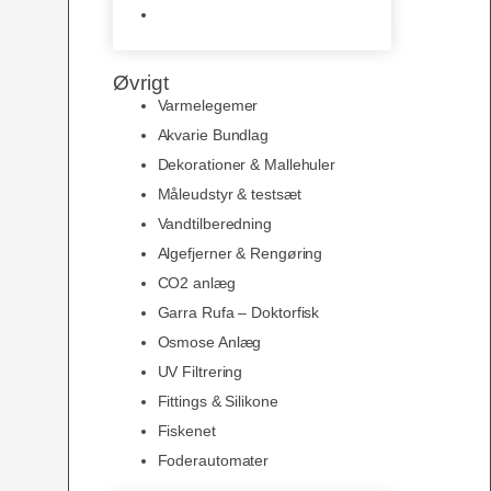
Slimline baggrunde og
plakater
Øvrigt
Varmelegemer
Akvarie Bundlag
Dekorationer & Mallehuler
Måleudstyr & testsæt
Vandtilberedning
Algefjerner & Rengøring
CO2 anlæg
Garra Rufa – Doktorfisk
Osmose Anlæg
UV Filtrering
Fittings & Silikone
Fiskenet
Foderautomater