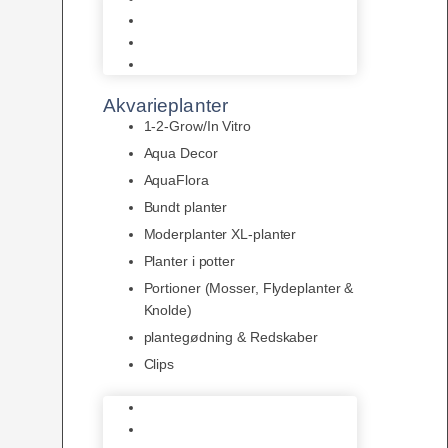
LED
Tilbehør til belysning
Sera LED
Akvarieplanter
1-2-Grow/In Vitro
Aqua Decor
AquaFlora
Bundt planter
Moderplanter XL-planter
Planter i potter
Portioner (Mosser, Flydeplanter &
Knolde)
plantegødning & Redskaber
Clips
1-2-Grow/In Vitro
Aqua Decor