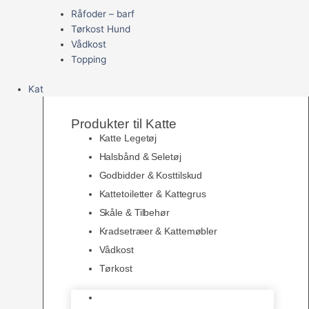
Råfoder – barf
Tørkost Hund
Vådkost
Topping
Kat
Produkter til Katte
Katte Legetøj
Halsbånd & Seletøj
Godbidder & Kosttilskud
Kattetoiletter & Kattegrus
Skåle & Tilbehør
Kradsetræer & Kattemøbler
Vådkost
Tørkost
Katte Legetøj