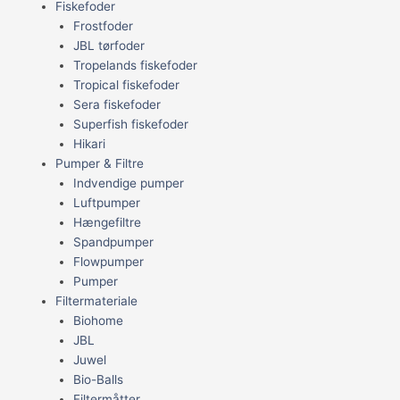
Fiskefoder
Frostfoder
JBL tørfoder
Tropelands fiskefoder
Tropical fiskefoder
Sera fiskefoder
Superfish fiskefoder
Hikari
Pumper & Filtre
Indvendige pumper
Luftpumper
Hængefiltre
Spandpumper
Flowpumper
Pumper
Filtermateriale
Biohome
JBL
Juwel
Bio-Balls
Filtermåtter