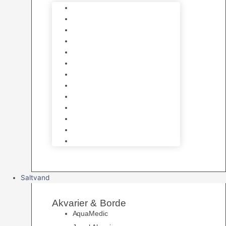
Varmelegemer
Akvarie Bundlag
Dekorationer & Mallehuler
Måleudstyr & testsæt
Vandtilberedning
Algefjerner & Rengøring
CO2 anlæg
Garra Rufa – Doktorfisk
Osmose Anlæg
UV Filtrering
Fittings & Silikone
Fiskenet
Foderautomater
Saltvand
Akvarier & Borde
AquaMedic